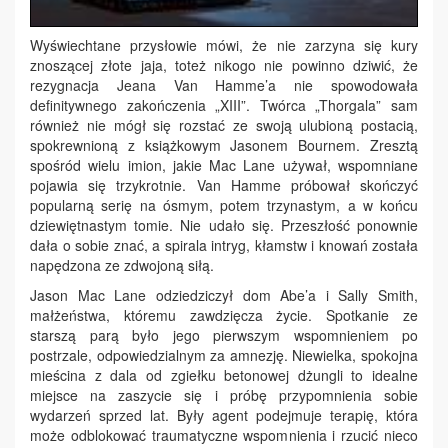
Wyświechtane przysłowie mówi, że nie zarzyna się kury
znoszącej złote jaja, toteż nikogo nie powinno dziwić, że
rezygnacja Jeana Van Hamme’a nie spowodowała
definitywnego zakończenia „XIII”. Twórca „Thorgala” sam
również nie mógł się rozstać ze swoją ulubioną postacią,
spokrewnioną z książkowym Jasonem Bournem. Zresztą
spośród wielu imion, jakie Mac Lane używał, wspomniane
pojawia się trzykrotnie. Van Hamme próbował skończyć
popularną serię na ósmym, potem trzynastym, a w końcu
dziewiętnastym tomie. Nie udało się. Przeszłość ponownie
dała o sobie znać, a spirala intryg, kłamstw i knowań została
napędzona ze zdwojoną siłą.
Jason Mac Lane odziedziczył dom Abe’a i Sally Smith,
małżeństwa, któremu zawdzięcza życie. Spotkanie ze
starszą parą było jego pierwszym wspomnieniem po
postrzale, odpowiedzialnym za amnezję. Niewielka, spokojna
mieścina z dala od zgiełku betonowej dżungli to idealne
miejsce na zaszycie się i próbę przypomnienia sobie
wydarzeń sprzed lat. Były agent podejmuje terapię, która
może odblokować traumatyczne wspomnienia i rzucić nieco