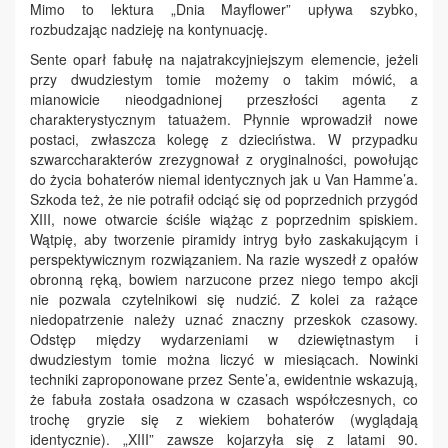
Mimo to lektura „Dnia Mayflower” upływa szybko,
rozbudzając nadzieję na kontynuację.
Sente oparł fabułę na najatrakcyjniejszym elemencie, jeżeli
przy dwudziestym tomie możemy o takim mówić, a
mianowicie nieodgadnionej przeszłości agenta z
charakterystycznym tatuażem. Płynnie wprowadził nowe
postaci, zwłaszcza kolegę z dzieciństwa. W przypadku
szwarccharakterów zrezygnował z oryginalności, powołując
do życia bohaterów niemal identycznych jak u Van Hamme’a.
Szkoda też, że nie potrafił odciąć się od poprzednich przygód
XIII, nowe otwarcie ściśle wiążąc z poprzednim spiskiem.
Wątpię, aby tworzenie piramidy intryg było zaskakującym i
perspektywicznym rozwiązaniem. Na razie wyszedł z opałów
obronną ręką, bowiem narzucone przez niego tempo akcji
nie pozwala czytelnikowi się nudzić. Z kolei za rażące
niedopatrzenie należy uznać znaczny przeskok czasowy.
Odstęp między wydarzeniami w dziewiętnastym i
dwudziestym tomie można liczyć w miesiącach. Nowinki
techniki zaproponowane przez Sente’a, ewidentnie wskazują,
że fabuła została osadzona w czasach współczesnych, co
trochę gryzie się z wiekiem bohaterów (wyglądają
identycznie). „XIII” zawsze kojarzyła się z latami 90.