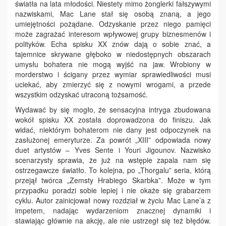
światła na lata młodości. Niestety mimo żonglerki fałszywymi
nazwiskami, Mac Lane stał się osobą znaną, a jego
umiejętności pożądane. Odzyskanie przez niego pamięci
może zagrażać interesom wpływowej grupy biznesmenów i
polityków. Echa spisku XX znów dają o sobie znać, a
tajemnice skrywane głęboko w niedostępnych obszarach
umysłu bohatera nie mogą wyjść na jaw. Wrobiony w
morderstwo i ścigany przez wymiar sprawiedliwości musi
uciekać, aby zmierzyć się z nowymi wrogami, a przede
wszystkim odzyskać utraconą tożsamość.
Wydawać by się mogło, że sensacyjna intryga zbudowana
wokół spisku XX została doprowadzona do finiszu. Jak
widać, niektórym bohaterom nie dany jest odpoczynek na
zasłużonej emeryturze. Za powrót „XIII” odpowiada nowy
duet artystów – Yves Sente i Youri Jigounov. Nazwisko
scenarzysty sprawia, że już na wstępie zapala nam się
ostrzegawcze światło. To kolejna, po „Thorgalu” seria, którą
przejął twórca „Zemsty Hrabiego Skarbka”. Może w tym
przypadku poradzi sobie lepiej i nie okaże się grabarzem
cyklu. Autor zainicjował nowy rozdział w życiu Mac Lane’a z
impetem, nadając wydarzeniom znacznej dynamiki i
stawiając głównie na akcję, ale nie ustrzegł się też błędów.