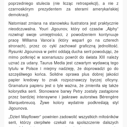
poprzedniego stulecia (nie licząc retrospekcji), a nie z
czarnoskórym prezydentem za sterami amerykańskiej
demokracji.
Natomiast zmiana na stanowisku ilustratora jest praktycznie
nieodczuwalna. Youri Jigounov, który od czasów „Alphy”
rozwinął swoje umiejętności, z powodzeniem kontynuuje
pracę Williama Vance’a (który wsparł go na czterech
stronach), przez co cykl zachował graficzną jednolitość.
Rysunki Jigounova w pełni oddają ducha serii powodując, że
mimo potknięć w scenariuszu powrót do świata XIII należy
uznać za udany. Taurus Media jest czwartym wydawcą tego
tytułu w Polsce i miejmy nadzieję, że doprowadzi go do
szczęśliwego końca. Solidne oprawa plus dobrej jakości
papier kredowy to znak rozpoznawczy byczej oficyny.
Gramatura papieru jest o tyle ważna, że zmieniła się także
kolorystka serii. Stonowane barwy Petry zostały zastąpione
przez bardziej intensywne i jaskrawe autorstwa Bérengère
Marquebreucq. Żywe kolory wydatnie podkreślają styl
Jigounova.
„Dzień Mayflower” powinien zadowolić wszystkich miłośników
serii, którzy cierpliwie czekali na spolszczenie dalszych