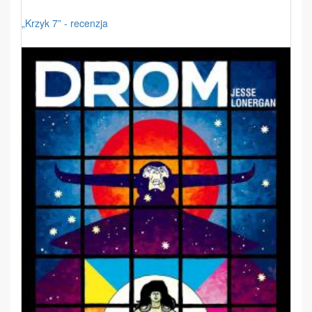
„Krzyk 7” - recenzja