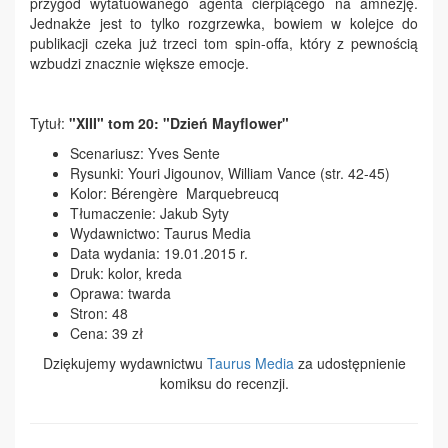
przygód wytatuowanego agenta cierpiącego na amnezję.
Jednakże jest to tylko rozgrzewka, bowiem w kolejce do
publikacji czeka już trzeci tom spin-offa, który z pewnością
wzbudzi znacznie większe emocje.
Tytuł:
"XIII" tom 20: "Dzień Mayflower"
Scenariusz: Yves Sente
Rysunki: Youri Jigounov, William Vance (str. 42-45)
Kolor: Bérengère Marquebreucq
Tłumaczenie: Jakub Syty
Wydawnictwo: Taurus Media
Data wydania: 19.01.2015 r.
Druk: kolor, kreda
Oprawa: twarda
Stron: 48
Cena: 39 zł
Dziękujemy wydawnictwu
Taurus Media
za udostępnienie
komiksu do recenzji.