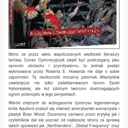
Mimo że przez wielu współczesnych wielbicieli literatury
fantasy Conan Cymmeryjczyk zwykł być postrzegany jako
synonim obciachu i prymitywizmu, to jednak postać
wykreowana przez Roberta E. Howarda nie daje o sobie
zapomnieć. Tę okoliczność mocarny potomek Atlantydów
zawdzięcza nie tylko zadeklarowanym fanom Epoki
Hyborejskiej, ale też zdolnym twórcom dostrzegających
ogrom potencjału w jego perypetiach.
Wśród chętnych do wzbogacenia życiorysu legendarnego
króla Aquilonii znalazł się również amerykański scenarzysta i
plastyk Brian Wood. Doceniony zarówno przez krytykę jak i
czytelników dał się poznać od najlepszej strony za sprawą
takich opowieści jak „Northlanders”, „Global Frequency” oraz