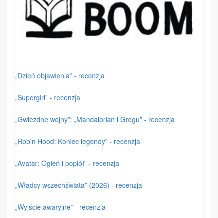
„Dzień objawienia” - recenzja
„Supergirl” - recenzja
„Gwiezdne wojny”: „Mandalorian i Grogu” - recenzja
„Robin Hood: Koniec legendy” - recenzja
„Avatar: Ogień i popiół” - recenzja
„Władcy wszechświata” (2026) - recenzja
„Wyjście awaryjne” - recenzja