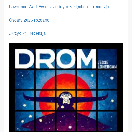
Lawrence Watt-Ewans „Jednym zaklęciem” - recenzja
Oscary 2026 rozdane!
„Krzyk 7” - recenzja