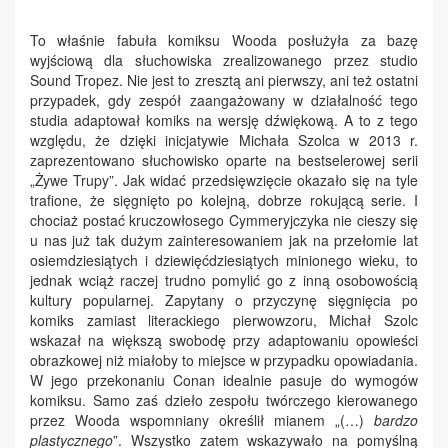
To właśnie fabuła komiksu Wooda posłużyła za bazę
wyjściową dla słuchowiska zrealizowanego przez studio
Sound Tropez. Nie jest to zresztą ani pierwszy, ani też ostatni
przypadek, gdy zespół zaangażowany w działalność tego
studia adaptował komiks na wersję dźwiękową. A to z tego
względu, że dzięki inicjatywie Michała Szolca w 2013 r.
zaprezentowano słuchowisko oparte na bestselerowej serii
„Żywe Trupy”. Jak widać przedsięwzięcie okazało się na tyle
trafione, że sięgnięto po kolejną, dobrze rokującą serie. I
chociaż postać kruczowłosego Cymmeryjczyka nie cieszy się
u nas już tak dużym zainteresowaniem jak na przełomie lat
osiemdziesiątych i dziewięćdziesiątych minionego wieku, to
jednak wciąż raczej trudno pomylić go z inną osobowością
kultury popularnej. Zapytany o przyczynę sięgnięcia po
komiks zamiast literackiego pierwowzoru, Michał Szolc
wskazał na większą swobodę przy adaptowaniu opowieści
obrazkowej niż miałoby to miejsce w przypadku opowiadania.
W jego przekonaniu Conan idealnie pasuje do wymogów
komiksu. Samo zaś dzieło zespołu twórczego kierowanego
przez Wooda wspomniany określił mianem „(…)
bardzo
plastycznego
”. Wszystko zatem wskazywało na pomyślną