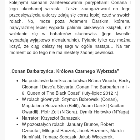
kolejnymi scenami zainteresowanie perypetiami Conana i
jego ukochanej wzrasta. Także zaangażowani do tego
przedsięwzięcia aktorzy zdają się coraz lepiej czuć w swoich
rolach. No, może poza Adamem Darskim, któremu
najwyraźniej lepiej wypada palenie ciekawych książek, niż
wcielanie się w bohaterów słuchowisk (jego kwestie
wypadają wyjątkowo nienaturalnie). Pytanie tylko czy można
liczyć, że ciąg dalszy tej sagi w ogóle nastąpi… Na ten
moment co do tego nie ma niestety żadnej pewności.
„Conan Barbarzyńca: Królowa Czarnego Wybrzeża”
Na podstawie komiksu autorstwa Briana Wooda, Becky
Cloonan i Dave’a Stevarta „Conan The Barbarian nr 1-
6: Queen of The Black Coast” (luty-lipiec 2012 r.)
W rolach głównych: Szymon Bobrowski (Conan),
Magdalena Boczarska (Belit), Adam Darski (Kapitan
Gwardii), Piotr Zelt (N’Gora), Dymitr Hołówko (N’Yaga)
Narrator: Krzysztof Banaszak
W pozostałych rolach: January Brunov, Robert
Czebotar, Miłogost Raczek, Jacek Rozenek, Marcin
Rumiński, Tomasz Sobczak, Jakub Wieczorek,