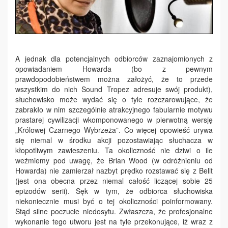
A jednak dla potencjalnych odbiorców zaznajomionych z
opowiadaniem Howarda (bo z pewnym
prawdopodobieństwem można założyć, że to przede
wszystkim do nich Sound Tropez adresuje swój produkt),
słuchowisko może wydać się o tyle rozczarowujące, że
zabrakło w nim szczególnie atrakcyjnego fabularnie motywu
prastarej cywilizacji wkomponowanego w pierwotną wersję
„Królowej Czarnego Wybrzeża”. Co więcej opowieść urywa
się niemal w środku akcji pozostawiając słuchacza w
kłopotliwym zawieszeniu. Ta okoliczność nie dziwi o ile
weźmiemy pod uwagę, że Brian Wood (w odróżnieniu od
Howarda) nie zamierzał nazbyt prędko rozstawać się z Belit
(jest ona obecna przez niemal całość liczącej sobie 25
epizodów serii). Sęk w tym, że odbiorca słuchowiska
niekoniecznie musi być o tej okoliczności poinformowany.
Stąd silne poczucie niedosytu. Zwłaszcza, że profesjonalne
wykonanie tego utworu jest na tyle przekonujące, iż wraz z