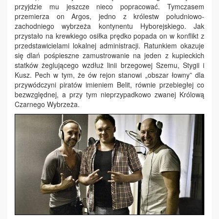
przyjdzie mu jeszcze nieco popracować. Tymczasem
przemierza on Argos, jedno z królestw południowo-
zachodniego wybrzeża kontynentu Hyborejskiego. Jak
przystało na krewkiego osiłka prędko popada on w konflikt z
przedstawicielami lokalnej administracji. Ratunkiem okazuje
się dlań pośpieszne zamustrowanie na jeden z kupieckich
statków żeglującego wzdłuż linii brzegowej Szemu, Stygii i
Kusz. Pech w tym, że ów rejon stanowi „obszar łowny” dla
przywódczyni piratów imieniem Belit, równie przebiegłej co
bezwzględnej, a przy tym nieprzypadkowo zwanej Królową
Czarnego Wybrzeża.