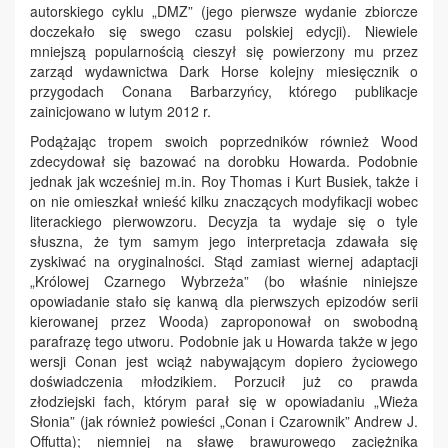
autorskiego cyklu „DMZ” (jego pierwsze wydanie zbiorcze
doczekało się swego czasu polskiej edycji). Niewiele
mniejszą popularnością cieszył się powierzony mu przez
zarząd wydawnictwa Dark Horse kolejny miesięcznik o
przygodach Conana Barbarzyńcy, którego publikacje
zainicjowano w lutym 2012 r.
Podążając tropem swoich poprzedników również Wood
zdecydował się bazować na dorobku Howarda. Podobnie
jednak jak wcześniej m.in. Roy Thomas i Kurt Busiek, także i
on nie omieszkał wnieść kilku znaczących modyfikacji wobec
literackiego pierwowzoru. Decyzja ta wydaje się o tyle
słuszna, że tym samym jego interpretacja zdawała się
zyskiwać na oryginalności. Stąd zamiast wiernej adaptacji
„Królowej Czarnego Wybrzeża” (bo właśnie niniejsze
opowiadanie stało się kanwą dla pierwszych epizodów serii
kierowanej przez Wooda) zaproponował on swobodną
parafrazę tego utworu. Podobnie jak u Howarda także w jego
wersji Conan jest wciąż nabywającym dopiero życiowego
doświadczenia młodzikiem. Porzucił już co prawda
złodziejski fach, którym parał się w opowiadaniu „Wieża
Słonia” (jak również powieści „Conan i Czarownik” Andrew J.
Offutta); niemniej na sławę brawurowego zaciężnika