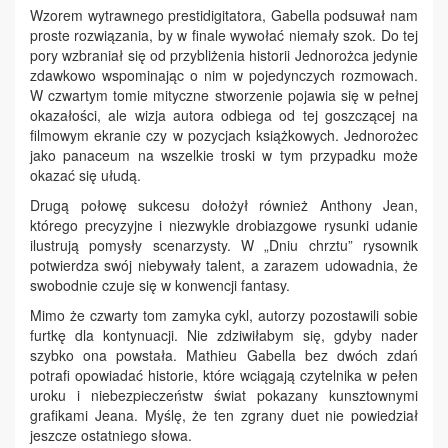
Wzorem wytrawnego prestidigitatora, Gabella podsuwał nam
proste rozwiązania, by w finale wywołać niemały szok. Do tej
pory wzbraniał się od przybliżenia historii Jednorożca jedynie
zdawkowo wspominając o nim w pojedynczych rozmowach.
W czwartym tomie mityczne stworzenie pojawia się w pełnej
okazałości, ale wizja autora odbiega od tej goszczącej na
filmowym ekranie czy w pozycjach książkowych. Jednorożec
jako panaceum na wszelkie troski w tym przypadku może
okazać się ułudą.
Drugą połowę sukcesu dołożył również Anthony Jean,
którego precyzyjne i niezwykle drobiazgowe rysunki udanie
ilustrują pomysły scenarzysty. W „Dniu chrztu” rysownik
potwierdza swój niebywały talent, a zarazem udowadnia, że
swobodnie czuje się w konwencji fantasy.
Mimo że czwarty tom zamyka cykl, autorzy pozostawili sobie
furtkę dla kontynuacji. Nie zdziwiłabym się, gdyby nader
szybko ona powstała. Mathieu Gabella bez dwóch zdań
potrafi opowiadać historie, które wciągają czytelnika w pełen
uroku i niebezpieczeństw świat pokazany kunsztownymi
grafikami Jeana. Myślę, że ten zgrany duet nie powiedział
jeszcze ostatniego słowa.