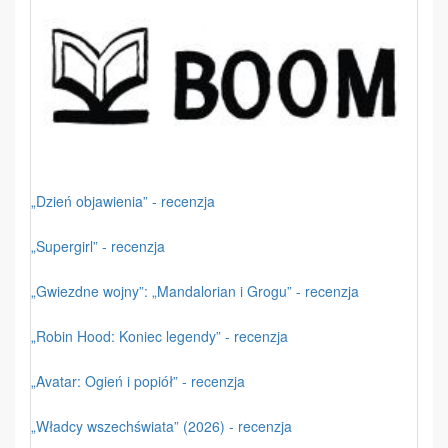
„Dzień objawienia” - recenzja
„Supergirl” - recenzja
„Gwiezdne wojny”: „Mandalorian i Grogu” - recenzja
„Robin Hood: Koniec legendy” - recenzja
„Avatar: Ogień i popiół” - recenzja
„Władcy wszechświata” (2026) - recenzja