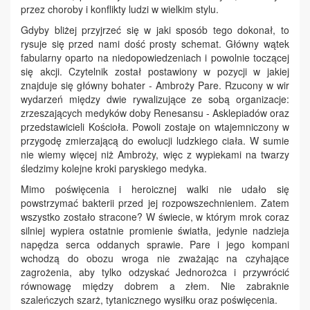
przez choroby i konflikty ludzi w wielkim stylu.
Gdyby bliżej przyjrzeć się w jaki sposób tego dokonał, to
rysuje się przed nami dość prosty schemat. Główny wątek
fabularny oparto na niedopowiedzeniach i powolnie toczącej
się akcji. Czytelnik został postawiony w pozycji w jakiej
znajduje się główny bohater - Ambroży Pare. Rzucony w wir
wydarzeń między dwie rywalizujące ze sobą organizacje:
zrzeszających medyków doby Renesansu - Asklepiadów oraz
przedstawicieli Kościoła. Powoli zostaje on wtajemniczony w
przygodę zmierzającą do ewolucji ludzkiego ciała. W sumie
nie wiemy więcej niż Ambroży, więc z wypiekami na twarzy
śledzimy kolejne kroki paryskiego medyka.
Mimo poświęcenia i heroicznej walki nie udało się
powstrzymać bakterii przed jej rozpowszechnieniem. Zatem
wszystko zostało stracone? W świecie, w którym mrok coraz
silniej wypiera ostatnie promienie światła, jedynie nadzieja
napędza serca oddanych sprawie. Pare i jego kompani
wchodzą do obozu wroga nie zważając na czyhające
zagrożenia, aby tylko odzyskać Jednorożca i przywrócić
równowagę między dobrem a złem. Nie zabraknie
szaleńczych szarż, tytanicznego wysiłku oraz poświęcenia.