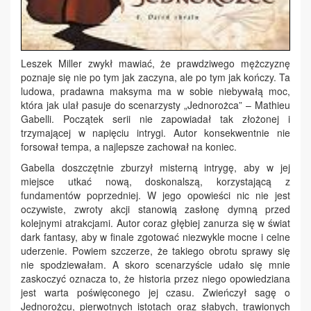
Leszek Miller zwykł mawiać, że prawdziwego mężczyznę
poznaje się nie po tym jak zaczyna, ale po tym jak kończy. Ta
ludowa, pradawna maksyma ma w sobie niebywałą moc,
która jak ulał pasuje do scenarzysty „Jednorożca” – Mathieu
Gabelli. Początek serii nie zapowiadał tak złożonej i
trzymającej w napięciu intrygi. Autor konsekwentnie nie
forsował tempa, a najlepsze zachował na koniec.
Gabella doszczętnie zburzył misterną intrygę, aby w jej
miejsce utkać nową, doskonalszą, korzystającą z
fundamentów poprzedniej. W jego opowieści nic nie jest
oczywiste, zwroty akcji stanowią zasłonę dymną przed
kolejnymi atrakcjami. Autor coraz głębiej zanurza się w świat
dark fantasy, aby w finale zgotować niezwykle mocne i celne
uderzenie. Powiem szczerze, że takiego obrotu sprawy się
nie spodziewałam. A skoro scenarzyście udało się mnie
zaskoczyć oznacza to, że historia przez niego opowiedziana
jest warta poświęconego jej czasu. Zwieńczył sagę o
Jednorożcu, pierwotnych istotach oraz słabych, trawionych