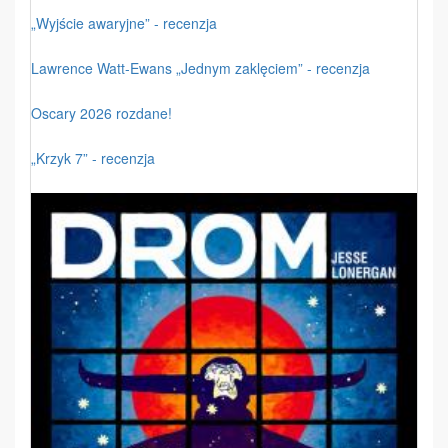
„Wyjście awaryjne” - recenzja
Lawrence Watt-Ewans „Jednym zaklęciem” - recenzja
Oscary 2026 rozdane!
„Krzyk 7” - recenzja