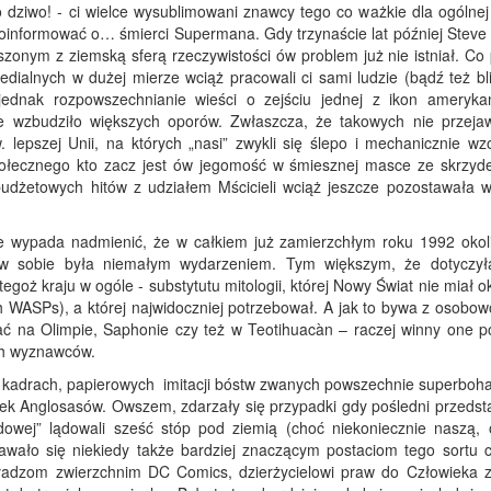
 o dziwo! - ci wielce wysublimowani znawcy tego co ważkie dla ogólne
poinformować o… śmierci Supermana. Gdy trzynaście lat później Steve
eszonym z ziemską sferą rzeczywistości ów problem już nie istniał. C
ialnych w dużej mierze wciąż pracowali ci sami ludzie (bądź też bli
jednak rozpowszechnianie wieści o zejściu jednej z ikon ameryka
 wzbudziło większych oporów. Zwłaszcza, że takowych nie przejawi
 lepszej Unii, na których „nasi” zwykli się ślepo i mechanicznie wz
połecznego kto zacz jest ów jegomość w śmiesznej masce ze skrzyde
budżetowych hitów z udziałem Mścicieli wciąż jeszcze pozostawała w
e wypada nadmienić, że w całkiem już zamierzchłym roku 1992 okol
a w sobie była niemałym wydarzeniem. Tym większym, że dotyczył
oż kraju w ogóle - substytutu mitologii, której Nowy Świat nie miał ok
h WASPs), a której najwidoczniej potrzebował. A jak to bywa z osobow
wać na Olimpie, Saphonie czy też w Teotihuacàn – raczej winny one p
ich wyznawców.
 w kadrach, papierowych imitacji bóstw zwanych powszechnie superboha
 Anglosasów. Owszem, zdarzały się przypadki gdy pośledni przedsta
odowej” lądowali sześć stóp pod ziemią (choć niekoniecznie naszą,
awało się niekiedy także bardziej znaczącym postaciom tego sortu 
adzom zwierzchnim DC Comics, dzierżycielowi praw do Człowieka za