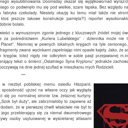
nego wysublimowania Doomsday okazał się wyjątkowo/nad wyraz/c
ego co podwinęło mu się pod wielkie, szare łapska. Bez względu na
 fabryka czekolady. Niestety okazję ku temu miał także nie stron
 ktoś jeszcze takowe konstrukcje pamięta?!) reporter wysokonakł
odobnie bolało.
 wieści o wymuszonym zgonie jednego z kluczowych źródeł mojej ów
e za pośrednictwem „Kuriera Lubelskiego” - dziennika może nie te
Planet”. Niemniej w pewnych lokalnych kręgach na tyle cenionego,
 fragmenty zwane wycinkami zapełniając nimi opasłe kajety. Jako, że a
ręgów, toteż nigdy nie odkryłem w sobie pasji przejawianej m.in
rający tekst o śmierci „Ostatniego Syna Kryptonu” jednakże zachow
poczywają na dnie jednej szuflad w mieszkaniu mych Rodzicieli.
***
w niezbyt pobliskiej memu osiedlu Hiszpanii.
 sposobność ujrzeć na własne oczy jak wygląda
ć się po normalnej stronie tzw. żelaznej kurtyny.
 „Szok był duży”, ale zabrzmiałoby to zapewne aż
odam, że w pierwszej chwili właściwie nie był to
z jego przebierający się za niemal dwumetrowego
tywy osoby usytuowanej w wyściełanej atłasami