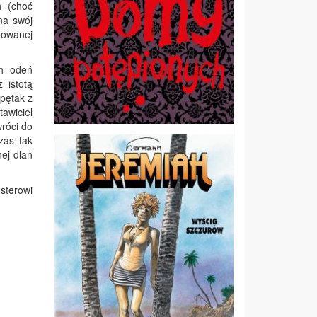
h (choć
na swój
mowanej
ch odeń
 istotą
pętak z
awiciel
wróci do
zas tak
nej dlań
usterowi