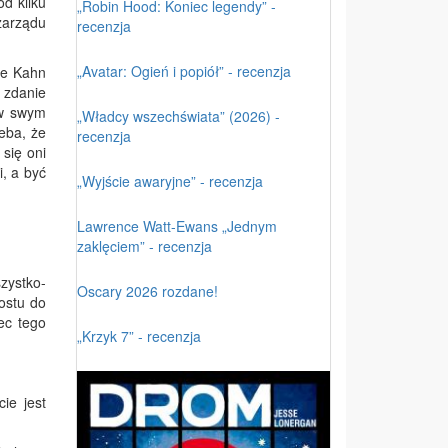
od kilku
„Robin Hood: Koniec legendy” -
 zarządu
recenzja
„Avatar: Ogień i popiół” - recenzja
tte Kahn
 zdanie
 w swym
„Władcy wszechświata” (2026) -
eba, że
recenzja
się oni
, a być
„Wyjście awaryjne” - recenzja
Lawrence Watt-Ewans „Jednym
zaklęciem” - recenzja
zystko-
Oscary 2026 rozdane!
ostu do
ec tego
„Krzyk 7” - recenzja
ie jest