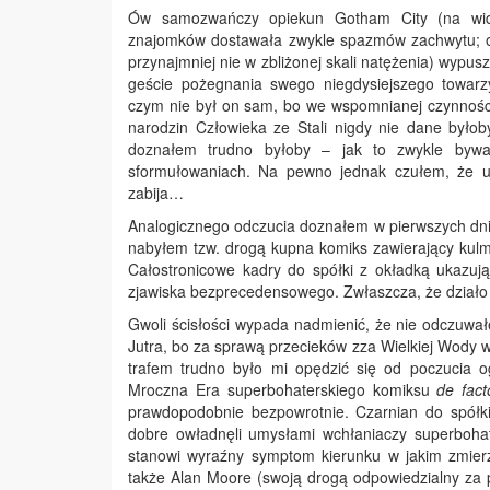
Ów samozwańczy opiekun Gotham City (na wid
znajomków dostawała zwykle spazmów zachwytu; os
przynajmniej nie w zbliżonej skali natężenia) wypus
geście pożegnania swego niegdysiejszego towarz
czym nie był on sam, bo we wspomnianej czynnośc
narodzin Człowieka ze Stali nigdy nie dane było
doznałem trudno byłoby – jak to zwykle bywa 
sformułowaniach. Na pewno jednak czułem, że uc
zabija…
Analogicznego odczucia doznałem w pierwszych dniac
nabyłem tzw. drogą kupna komiks zawierający kulm
Całostronicowe kadry do spółki z okładką ukazu
zjawiska bezprecedensowego. Zwłaszcza, że działo 
Gwoli ścisłości wypada nadmienić, że nie odczuwał
Jutra, bo za sprawą przecieków zza Wielkiej Wody 
trafem trudno było mi opędzić się od poczucia o
Mroczna Era superbohaterskiego komiksu
de fact
prawdopodobnie bezpowrotnie. Czarnian do spół
dobre owładnęli umysłami wchłaniaczy superbohat
stanowi wyraźny symptom kierunku w jakim zmier
także Alan Moore (swoją drogą odpowiedzialny z