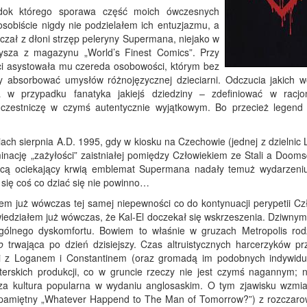
ok którego sporawa część moich ówczesnych
obiście nigdy nie podzielałem ich entuzjazmu, a
zczał z dłoni strzęp peleryny Supermana, niejako w
ysza z magazynu „World’s Finest Comics”. Przy
i asystowała mu czereda osobowości, którym bez
by absorbować umysłów różnojęzycznej dzieciarni. Odczucia jakich 
w przypadku fanatyka jakiejś dziedziny – zdefiniować w racjo
zestniczę w czymś autentycznie wyjątkowym. Bo przecież legend 
h sierpnia A.D. 1995, gdy w kiosku na Czechowie (jednej z dzielnic L
inację „zażyłości” zaistniałej pomiędzy Człowiekiem ze Stali a Doom
jącą ociekający krwią emblemat Supermana nadały temuż wydarzeni
się coś co dziać się nie powinno…
em już wówczas tej samej niepewności co do kontynuacji perypetii Cz
wiedziałem już wówczas, że Kal-El doczekał się wskrzeszenia. Dziwnym
gólnego dyskomfortu. Bowiem to właśnie w gruzach Metropolis rodz
o
trwająca po dzień dzisiejszy. Czas altruistycznych harcerzyków pr
ki z Loganem i Constantinem (oraz gromadą im podobnych indywid
erskich produkcji, co w gruncie rzeczy nie jest czymś nagannym; n
za kultura popularna w wydaniu anglosaskim. O tym zjawisku wzmi
a pamiętny „Whatever Happend to The Man of Tomorrow?”) z rozczar