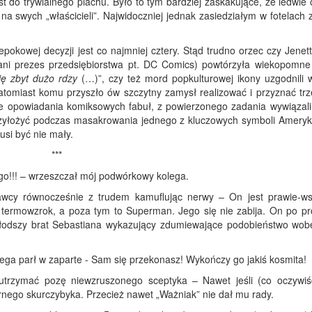
t do trywialnego piachu. Było to tym bardziej zaskakujące, że ledwie 
 na swych „właścicieli”. Najwidoczniej jednak zasiedziałym w fotelach
epokowej decyzji jest co najmniej cztery. Stąd trudno orzec czy Jene
pani prezes przedsiębiorstwa pt. DC Comics) powtórzyła wiekopomne
ię zbyt dużo rdzy
(…)”, czy też mord popkulturowej ikony uzgodnili
atomiast komu przyszło ów szczytny zamysł realizować i przyznać trz
e opowiadania komiksowych fabuł, z powierzonego zadania wywiązali 
rzyłożyć podczas masakrowania jednego z kluczowych symboli Ameryki
usi być nie mały.
***
 go!!! – wrzeszczał mój podwórkowy kolega.
wcy równocześnie z trudem kamuflując nerwy – On jest prawie-ws
ma termowzrok, a poza tym to Superman. Jego się nie zabija. On po pr
 (młodszy brat Sebastiana wykazujący zdumiewające podobieństwo wob
lega parł w zaparte - Sam się przekonasz! Wykończy go jakiś kosmita!
utrzymać pozę niewzruszonego sceptyka – Nawet jeśli (co oczywiśc
ernego skurczybyka. Przecież nawet „Ważniak” nie dał mu rady.