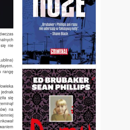
wówczas
nalnych
się nie
ublina)
sdayem.
u rangę
łowieka
 jednak
iła się
zeminął
uów) na
iemniej
ankował
owaniem