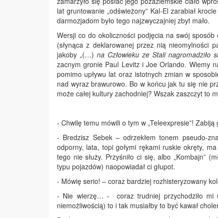
zamarzyło się posłać jego pozaziemskie ciało wpros
lat gruntowanie „odświeżony” Kal-El zarabiał krocie
darmozjadom było tego najzwyczajniej zbyt mało.
Wersji co do okoliczności podjęcia na swój sposób 
(słynąca z deklarowanej przez nią nieomylności 
jakoby „(…)
na Człowieku ze Stali nagromadziło s
zacnym gronie Paul Levitz i Joe Orlando. Wiemy n
pomimo upływu lat oraz istotnych zmian w sposobi
nad wyraz brawurowo. Bo w końcu jak tu się nie p
może całej kultury zachodniej? Wszak zaszczyt to m
- Chwilę temu mówili o tym w „Teleexpresie”! Zabiją
- Bredzisz Sebek – odrzekłem tonem pseudo-zna
odporny, lata, topi gołymi rękami ruskie okręty, 
tego nie służy. Przyśniło ci się, albo „Kombajn”
typu pojazdów) naopowiadał ci głupot.
- Mówię serio! – coraz bardziej rozhisteryzowany ko
- Nie wierzę… - coraz trudniej przychodziło mi 
niemożliwością) to i tak musiałby to być kawał chol