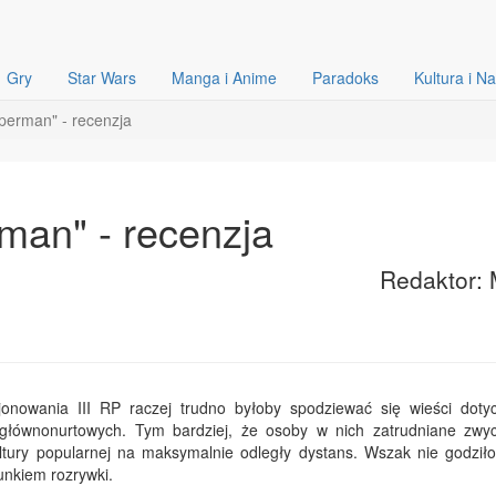
Gry
Star Wars
Manga i Anime
Paradoks
Kultura i N
perman" - recenzja
man" - recenzja
Redaktor: 
jonowania III RP raczej trudno byłoby spodziewać się wieści doty
głównonurtowych. Tym bardziej, że osoby w nich zatrudniane zwy
ultury popularnej na maksymalnie odległy dystans. Wszak nie godziło
unkiem rozrywki.