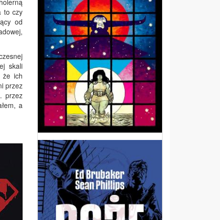
holerną
 to czy
iący od
adowej,
czesnej
j skali
 że ich
ni przez
. przez
ałem, a