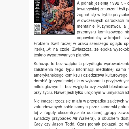
A jednak jesienią 1992 r. -
towarzyskiej zmuszeni byli 
żegnał się w trybie przyspi
w ówczesnych ośrodkach med
mentalnie kuzynostwo), a 
przemysłu komiksowego nie
odpowiednicy w krajach tzw.
Problem tkwił raczej w braku szerszego oglądu s
literką „A” na czole. Zwłaszcza, że epoka wysoko
tęskno wypatrywanych planów.
Kończąc to bez wątpienia przydługie wprowadzeni
zaistnienia tego typu informacji medialnej sam
amerykańskiego komiksu i dziedzictwa kulturowego teg
dorobić (przynajmniej nie w wykonaniu przyjezdnyc
mitologicznymi - bez względu czy zwykli biesiado
przy życiu. Nawet jeśli tylko urojonym w umysłach 
Nie inaczej rzecz się miała w przypadku zaklętych
zafundowanych sobie samym przez zamorski gatunek
tej z reguły ekscentrycznie odzianej „grupy zaw
świadczy przypadek Air-Walkera), a obuchem dost
Grey czy Jason Todd. Czas jednak pokazał, że wł