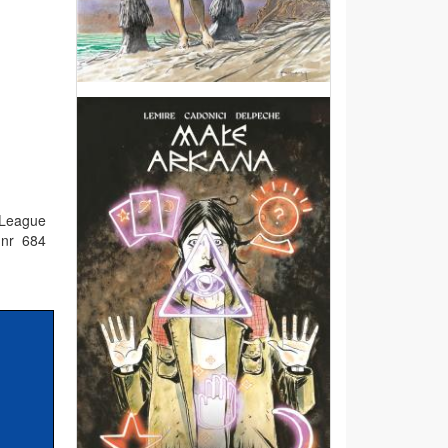
 League
 nr 684