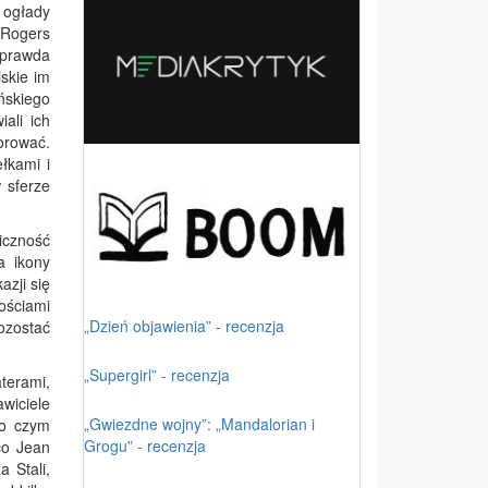
j ogłady
 Rogers
o prawda
skie im
ńskiego
ali ich
orować.
łkami i
 sferze
iczność
a ikony
azji się
ościami
„Dzień objawienia” - recenzja
ozostać
„Supergirl” - recenzja
terami,
wiciele
„Gwiezdne wojny”: „Mandalorian i
 o czym
Grogu” - recenzja
co Jean
 Stali,