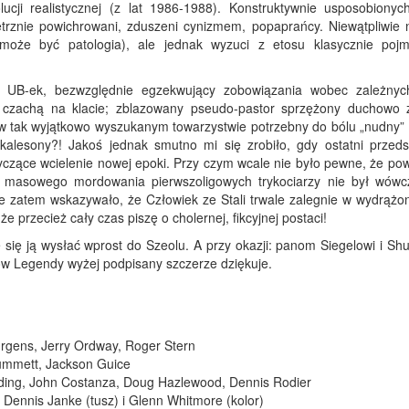
ucji realistycznej (z lat 1986-1988). Konstruktywnie usposobionyc
ętrznie powichrowani, zduszeni cynizmem, popaprańcy. Niewątpliwie 
 może być patologia), ale jednak wyzuci z etosu klasycznie poj
ty UB-ek, bezwzględnie egzekwujący zobowiązania wobec zależny
ą czachą na klacie; zblazowany pseudo-pastor sprzężony duchowo z
 w tak wyjątkowo wyszukanym towarzystwie potrzebny do bólu „nudny” 
alesony?! Jakoś jednak smutno mi się zrobiło, gdy ostatni przedst
 ryczące wcielenie nowej epoki. Przy czym wcale nie było pewne, że po
er masowego mordowania pierwszoligowych trykociarzy nie był wówc
ele zatem wskazywało, że Człowiek ze Stali trwale zalegnie w wydrążo
że przecież cały czas piszę o cholernej, fikcyjnej postaci!
e się ją wysłać wprost do Szeolu. A przy okazji: panom Siegelowi i Sh
tów Legendy wyżej podpisany szczerze dziękuje.
rgens, Jerry Ordway, Roger Stern
ummett, Jackson Guice
eeding, John Costanza, Doug Hazlewood, Dennis Rodier
, Dennis Janke (tusz) i Glenn Whitmore (kolor)