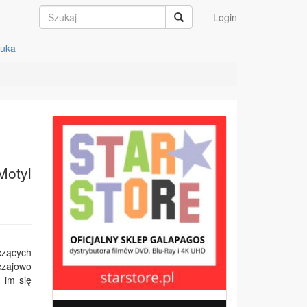
Login
auka
Motyl
czących
czajowo
 im się