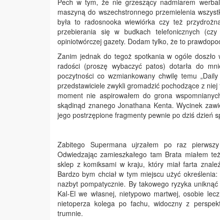
Pech w tym, że nie grzeszący nadmiarem werbal
maszyną do wszechstronnego przemielenia wszystki
była to radosnooka wiewiórka czy też przydrożna
przebierania się w budkach telefonicznych (czy
opiniotwórczej gazety. Dodam tylko, że to prawdop
Zanim jednak do tegoż spotkania w ogóle doszło
radości (proszę wybaczyć patos) dotarła do mni
poczytności co wzmiankowany chwilę temu „Daily 
przedstawiciele zwykli gromadzić pochodzące z niej
moment nie aspirowałem do grona wspomnianych k
skądinąd znanego Jonathana Kenta. Wycinek zawie
jego postrzępione fragmenty pewnie po dziś dzień s
Zabitego Supermana ujrzałem po raz pierwszy 
Odwiedzając zamieszkałego tam Brata miałem też
sklep z komiksami w kraju, który miał farta znaleź
Bardzo bym chciał w tym miejscu użyć określenia:
nazbyt pompatycznie. By takowego ryzyka uniknąć d
Kal-El we własnej, nietypowo martwej, osobie lec
nietoperza kolega po fachu, widoczny z perspek
trumnie.