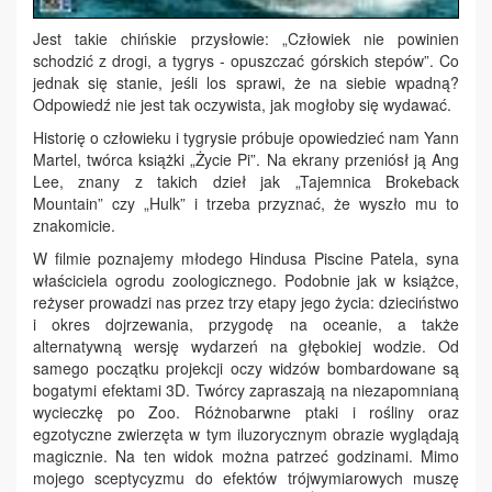
Jest takie chińskie przysłowie: „Człowiek nie powinien
schodzić z drogi, a tygrys - opuszczać górskich stepów”. Co
jednak się stanie, jeśli los sprawi, że na siebie wpadną?
Odpowiedź nie jest tak oczywista, jak mogłoby się wydawać.
Historię o człowieku i tygrysie próbuje opowiedzieć nam Yann
Martel, twórca książki „Życie Pi”. Na ekrany przeniósł ją Ang
Lee, znany z takich dzieł jak „Tajemnica Brokeback
Mountain” czy „Hulk” i trzeba przyznać, że wyszło mu to
znakomicie.
W filmie poznajemy młodego Hindusa Piscine Patela, syna
właściciela ogrodu zoologicznego. Podobnie jak w książce,
reżyser prowadzi nas przez trzy etapy jego życia: dzieciństwo
i okres dojrzewania, przygodę na oceanie, a także
alternatywną wersję wydarzeń na głębokiej wodzie. Od
samego początku projekcji oczy widzów bombardowane są
bogatymi efektami 3D. Twórcy zapraszają na niezapomnianą
wycieczkę po Zoo. Różnobarwne ptaki i rośliny oraz
egzotyczne zwierzęta w tym iluzorycznym obrazie wyglądają
magicznie. Na ten widok można patrzeć godzinami. Mimo
mojego sceptycyzmu do efektów trójwymiarowych muszę