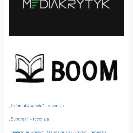
„Dzień objawienia” - recenzja
„Supergirl” - recenzja
„Gwiezdne wojny”: „Mandalorian i Grogu” - recenzja