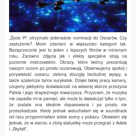
„Życie Pi” otrzymało jedenaście nominacji do Oscarów. Czy
zasłużenie? Moim zdaniem w większości kategorii tak.
Bezsprzecznie jest to jeden z lepszych filmów w minionym
roku. Zarówno zdjęcia jak i efekty specjalne stoją na
poziomie mistrzowskim. Obrazy, które twórcy prezentują
naszym oczom po prostu oczarowują. Obserwujemy spokój i
porywistość oceanu, zieloną dżunglę bezludnej wyspy, a
także szaleńcze tańce surykatek. Dzięki takiej pracy kamery,
czujemy jakbyśmy doświadczali na własnej skórze przeżycia
Patela i jego drapieżnego towarzysza. Przyznam, że muzyka
nie zapadła mi w pamięć, ale może to świadczyć tylko o tym,
że została ona idealnie dopasowana i po prostu nie
przeszkadzała. Kiedy jednak wsłuchałam się w soundtrack
od razu przypomniałam sobie sceny z pokazu. Obawiam się
jednak, że w starciu o złotą statuetkę może przegrać z Adele
i „Skyfall”.