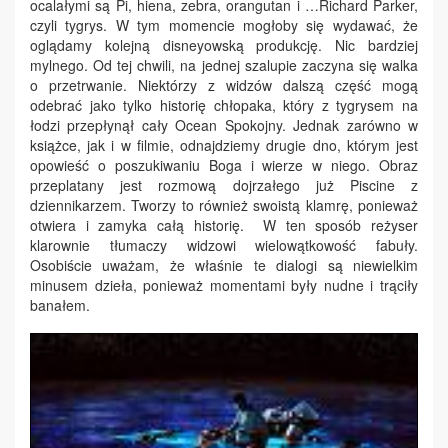
ocalałymi są Pi, hiena, zebra, orangutan i …Richard Parker,
czyli tygrys. W tym momencie mogłoby się wydawać, że
oglądamy kolejną disneyowską produkcję. Nic bardziej
mylnego. Od tej chwili, na jednej szalupie zaczyna się walka
o przetrwanie. Niektórzy z widzów dalszą część mogą
odebrać jako tylko historię chłopaka, który z tygrysem na
łodzi przepłynął cały Ocean Spokojny. Jednak zarówno w
książce, jak i w filmie, odnajdziemy drugie dno, którym jest
opowieść o poszukiwaniu Boga i wierze w niego. Obraz
przeplatany jest rozmową dojrzałego już Piscine z
dziennikarzem. Tworzy to również swoistą klamrę, ponieważ
otwiera i zamyka całą historię. W ten sposób reżyser
klarownie tłumaczy widzowi wielowątkowość fabuły.
Osobiście uważam, że właśnie te dialogi są niewielkim
minusem dzieła, ponieważ momentami były nudne i trąciły
banałem.