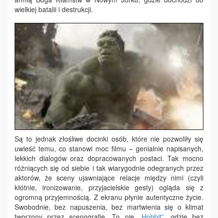
wielkiej batalii i destrukcji.
Są to jednak złośliwe docinki osób, które nie pozwoliły się
uwieść temu, co stanowi moc filmu – genialnie napisanych,
lekkich dialogów oraz dopracowanych postaci. Tak mocno
różniących się od siebie i tak wiarygodnie odegranych przez
aktorów, że sceny ujawniające relacje między nimi (czyli
kłótnie, ironizowanie, przyjacielskie gesty) ogląda się z
ogromną przyjemnością. Z ekranu płynie autentyczne życie.
Swobodnie, bez napuszenia, bez martwienia się o klimat
tworzony przez scenografię. To nie
„Hobbit”
, gdzie bez