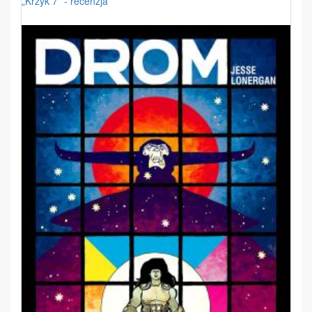
„Krzyk 7” - recenzja