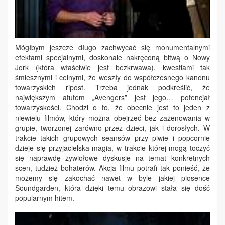
Mógłbym jeszcze długo zachwycać się monumentalnymi
efektami specjalnymi, doskonale nakręconą bitwą o Nowy
Jork (która właściwie jest bezkrwawa), kwestiami tak
śmiesznymi i celnymi, że weszły do współczesnego kanonu
towarzyskich ripost. Trzeba jednak podkreślić, że
największym atutem „Avengers” jest jego… potencjał
towarzyskości. Chodzi o to, że obecnie jest to jeden z
niewielu filmów, który można obejrzeć bez zażenowania w
grupie, tworzonej zarówno przez dzieci, jak i dorosłych. W
trakcie takich grupowych seansów przy piwie i popcornie
dzieje się przyjacielska magia, w trakcie której mogą toczyć
się naprawdę żywiołowe dyskusje na temat konkretnych
scen, tudzież bohaterów. Akcja filmu potrafi tak ponieść, że
możemy się zakochać nawet w byle jakiej piosence
Soundgarden, która dzięki temu obrazowi stała się dość
popularnym hitem.