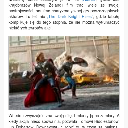
krajobrazów Nowej Zelandii film traci wiele ze swojej
nastrojowości, pomimo charyzmatycznej gry poszczególnych
aktorów. To też nie
„The Dark Knight Rises”
, gdzie fabułę
komplikuje się do tego stopnia, że nie można wytłumaczyć
niektórych zwrotów akcji.
Whedon zwyczajnie zna swoją siłę. I mierzy ją na zamiary. A
kiedy akcja nieco spowalnia, pozwala Tomowi Hiddlestonowi
lub Robertowi Downeyowi Jr. robić to, w czym są najlepsi.