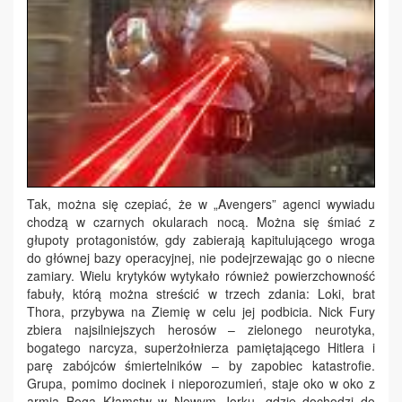
Tak, można się czepiać, że w „Avengers” agenci wywiadu
chodzą w czarnych okularach nocą. Można się śmiać z
głupoty protagonistów, gdy zabierają kapitulującego wroga
do głównej bazy operacyjnej, nie podejrzewając go o niecne
zamiary. Wielu krytyków wytykało również powierzchowność
fabuły, którą można streścić w trzech zdania: Loki, brat
Thora, przybywa na Ziemię w celu jej podbicia. Nick Fury
zbiera najsilniejszych herosów – zielonego neurotyka,
bogatego narcyza, superżołnierza pamiętającego Hitlera i
parę zabójców śmiertelników – by zapobiec katastrofie.
Grupa, pomimo docinek i nieporozumień, staje oko w oko z
armią Boga Kłamstw w Nowym Jorku, gdzie dochodzi do