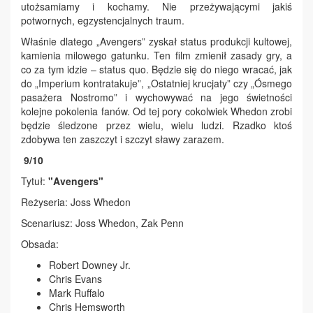
utożsamiamy i kochamy. Nie przeżywającymi jakiś
potwornych, egzystencjalnych traum.
Właśnie dlatego „Avengers” zyskał status produkcji kultowej,
kamienia milowego gatunku. Ten film zmienił zasady gry, a
co za tym idzie – status quo. Będzie się do niego wracać, jak
do „Imperium kontratakuje”, „Ostatniej krucjaty” czy „Ósmego
pasażera Nostromo” i wychowywać na jego świetności
kolejne pokolenia fanów. Od tej pory cokolwiek Whedon zrobi
będzie śledzone przez wielu, wielu ludzi. Rzadko ktoś
zdobywa ten zaszczyt i szczyt sławy zarazem.
9/10
Tytuł:
"Avengers"
Reżyseria: Joss Whedon
Scenariusz: Joss Whedon, Zak Penn
Obsada:
Robert Downey Jr.
Chris Evans
Mark Ruffalo
Chris Hemsworth