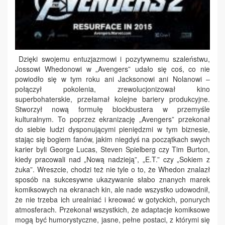
Dzięki swojemu entuzjazmowi i pozytywnemu szaleństwu,
Jossowi Whedonowi w „Avengers” udało się coś, co nie
powiodło się w tym roku ani Jacksonowi ani Nolanowi –
połączył pokolenia, zrewolucjonizował kino
superbohaterskie, przełamał kolejne bariery produkcyjne.
Stworzył nową formułę blockbustera w przemyśle
kulturalnym. To poprzez ekranizację „Avengers” przekonał
do siebie ludzi dysponującymi pieniędzmi w tym biznesie,
stając się bogiem fanów, jakim niegdyś na początkach swych
karier byli George Lucas, Steven Spielberg czy Tim Burton,
kiedy pracowali nad „Nową nadzieją”, „E.T.” czy „Sokiem z
żuka”. Wreszcie, chodzi też nie tyle o to, że Whedon znalazł
sposób na sukcesywne ukazywanie słabo znanych marek
komiksowych na ekranach kin, ale nade wszystko udowodnił,
że nie trzeba ich urealniać i kreować w gotyckich, ponurych
atmosferach. Przekonał wszystkich, że adaptacje komiksowe
mogą być humorystyczne, jasne, pełne postaci, z którymi się