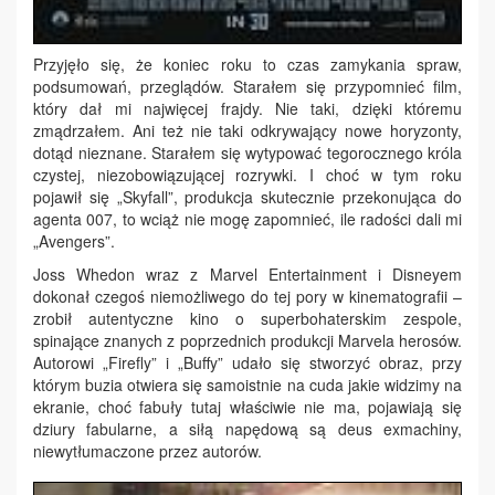
Przyjęło się, że koniec roku to czas zamykania spraw,
podsumowań, przeglądów. Starałem się przypomnieć film,
który dał mi najwięcej frajdy. Nie taki, dzięki któremu
zmądrzałem. Ani też nie taki odkrywający nowe horyzonty,
dotąd nieznane. Starałem się wytypować tegorocznego króla
czystej, niezobowiązującej rozrywki. I choć w tym roku
pojawił się „Skyfall”, produkcja skutecznie przekonująca do
agenta 007, to wciąż nie mogę zapomnieć, ile radości dali mi
„Avengers”.
Joss Whedon wraz z Marvel Entertainment i Disneyem
dokonał czegoś niemożliwego do tej pory w kinematografii –
zrobił autentyczne kino o superbohaterskim zespole,
spinające znanych z poprzednich produkcji Marvela herosów.
Autorowi „Firefly” i „Buffy” udało się stworzyć obraz, przy
którym buzia otwiera się samoistnie na cuda jakie widzimy na
ekranie, choć fabuły tutaj właściwie nie ma, pojawiają się
dziury fabularne, a siłą napędową są deus exmachiny,
niewytłumaczone przez autorów.