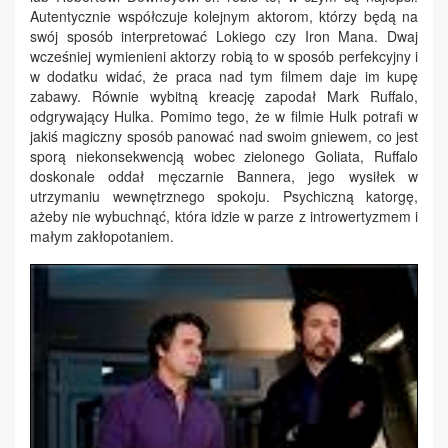
Autentycznie współczuje kolejnym aktorom, którzy będą na
swój sposób interpretować Lokiego czy Iron Mana. Dwaj
wcześniej wymienieni aktorzy robią to w sposób perfekcyjny i
w dodatku widać, że praca nad tym filmem daje im kupę
zabawy. Równie wybitną kreację zapodał Mark Ruffalo,
odgrywający Hulka. Pomimo tego, że w filmie Hulk potrafi w
jakiś magiczny sposób panować nad swoim gniewem, co jest
sporą niekonsekwencją wobec zielonego Goliata, Ruffalo
doskonale oddał męczarnie Bannera, jego wysiłek w
utrzymaniu wewnętrznego spokoju. Psychiczną katorgę,
ażeby nie wybuchnąć, która idzie w parze z introwertyzmem i
małym zakłopotaniem.