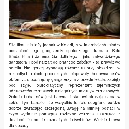
Siła filmu nie leży jednak w historii, a w interakcjach między
postaciami tego gangstersko-społecznego dramatu. Role
Brada Pitta i Jamesa Gandolfiniego - jako zatwardziałego
gangstera i podstarzałego płatnego zabójcy - to prawdziwe
perełki. Nie gorzej wypadają również aktorzy obsadzeni w
rozmaitych rolach pobocznych: ciapowaty hodowca psów
obronnych, podrzędny gangsterzyna z przedmieścia, zapięty
pod szyję, biurokratyczny reprezentant tajemniczych
udziałowców rozmaitych nielegalnych inicjatyw biznesowych.
Galeria bohaterów jest barwna i stanowi atrakcję samą w
sobie. Tym bardziej, że wszystkie to role odegrano bardzo
dobrze, zwracając szczególną uwagę na mimikę postaci, w
czym wydatnie pomagają rozliczne zbliżenia ukazujące z
detalami fizjonomie rozmaitych indywiduów. Wielkie brawa
dla obsady.