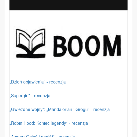
„Dzień objawienia” - recenzja
„Supergirl” - recenzja
„Gwiezdne wojny”: „Mandalorian i Grogu” - recenzja
„Robin Hood: Koniec legendy” - recenzja
„Avatar: Ogień i popiół” - recenzja