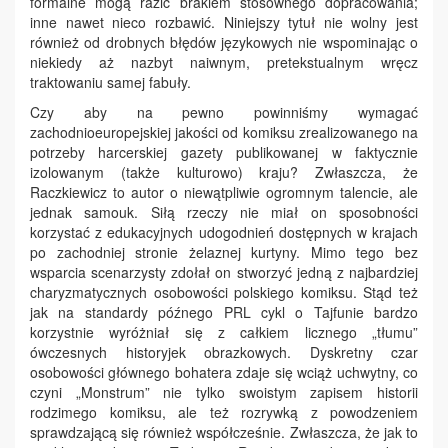
formalne mogą razić brakiem stosownego dopracowania;
inne nawet nieco rozbawić. Niniejszy tytuł nie wolny jest
również od drobnych błędów językowych nie wspominając o
niekiedy aż nazbyt naiwnym, pretekstualnym wręcz
traktowaniu samej fabuły.
Czy aby na pewno powinniśmy wymagać
zachodnioeuropejskiej jakości od komiksu zrealizowanego na
potrzeby harcerskiej gazety publikowanej w faktycznie
izolowanym (także kulturowo) kraju? Zwłaszcza, że
Raczkiewicz to autor o niewątpliwie ogromnym talencie, ale
jednak samouk. Siłą rzeczy nie miał on sposobności
korzystać z edukacyjnych udogodnień dostępnych w krajach
po zachodniej stronie żelaznej kurtyny. Mimo tego bez
wsparcia scenarzysty zdołał on stworzyć jedną z najbardziej
charyzmatycznych osobowości polskiego komiksu. Stąd też
jak na standardy późnego PRL cykl o Tajfunie bardzo
korzystnie wyróżniał się z całkiem licznego „tłumu”
ówczesnych historyjek obrazkowych. Dyskretny czar
osobowości głównego bohatera zdaje się wciąż uchwytny, co
czyni „Monstrum” nie tylko swoistym zapisem historii
rodzimego komiksu, ale też rozrywką z powodzeniem
sprawdzającą się również współcześnie. Zwłaszcza, że jak to