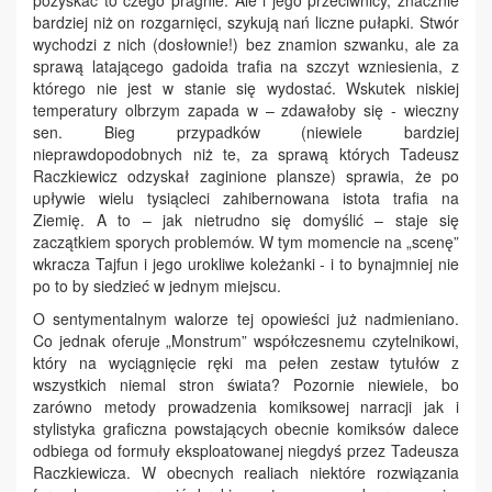
pozyskać to czego pragnie. Ale i jego przeciwnicy, znacznie
bardziej niż on rozgarnięci, szykują nań liczne pułapki. Stwór
wychodzi z nich (dosłownie!) bez znamion szwanku, ale za
sprawą latającego gadoida trafia na szczyt wzniesienia, z
którego nie jest w stanie się wydostać. Wskutek niskiej
temperatury olbrzym zapada w – zdawałoby się - wieczny
sen. Bieg przypadków (niewiele bardziej
nieprawdopodobnych niż te, za sprawą których Tadeusz
Raczkiewicz odzyskał zaginione plansze) sprawia, że po
upływie wielu tysiącleci zahibernowana istota trafia na
Ziemię. A to – jak nietrudno się domyślić – staje się
zaczątkiem sporych problemów. W tym momencie na „scenę”
wkracza Tajfun i jego urokliwe koleżanki - i to bynajmniej nie
po to by siedzieć w jednym miejscu.
O sentymentalnym walorze tej opowieści już nadmieniano.
Co jednak oferuje „Monstrum” współczesnemu czytelnikowi,
który na wyciągnięcie ręki ma pełen zestaw tytułów z
wszystkich niemal stron świata? Pozornie niewiele, bo
zarówno metody prowadzenia komiksowej narracji jak i
stylistyka graficzna powstających obecnie komiksów dalece
odbiega od formuły eksploatowanej niegdyś przez Tadeusza
Raczkiewicza. W obecnych realiach niektóre rozwiązania