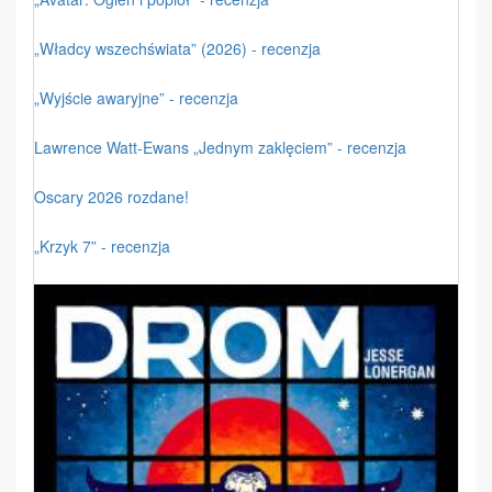
„Władcy wszechświata” (2026) - recenzja
„Wyjście awaryjne” - recenzja
Lawrence Watt-Ewans „Jednym zaklęciem” - recenzja
Oscary 2026 rozdane!
„Krzyk 7” - recenzja