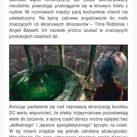
nieudolnie, powodując przeciąganie się w kinowym fotelu z
nudów. W rozmowach między parą kochanków chemii nie
uświadczymy. Na kpinę zakrawa angażowanie do mało
znaczących ról ekranowych dinozaurów – Tima Robbinsa i
Angeli Bassett. Ich nazwisk próżno szukać w znaczących
produkcjach ostatnich lat.
Kończąc pastwienie się nad najnowszą ekranizacją komiksu
DC warto wspomnieć, że efekty trójwymiarowe pozostawiają
wiele do życzenia, a sporą część obrazu można oglądać bez
„delikatnego” i „wysoce specjalistycznego” sprzętu na nosie.
W tej mizerii znajdzie się jednak odrobina atrakcyjności.