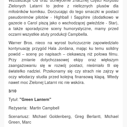
Wizualizacja Oa oraz uchwycenie znacznej części Korpusu
Zielonych Latarni to jedne z nielicznych plusów dla
miłośników komiksu. Dorzucając do tego smaczki w postaci
pseudonimów pilotów - Highball i Sapphire (dodatkowo w
gazecie o Carol piszą jako o wschodzącej gwieździe - Star),
a także sporadyczne sceny humorystyczne, mamy przed
oczami wszystkie atuty produkcji Campbella.
Warner Bros. nieco na wyrost buńczucznie zapowiedziało
kontynuację przygód Hala Jordana, mając ku temu solidny
powód – scenę po napisach – ciekawszą niż połowa filmu.
Przy zmianie dotychczasowej ekipy oraz większym
zaangażowaniu się w rozwój postaci, nieśmiało tli się
światełko nadziei. Przekonamy się czy strach nie zajrzy w
oczy włodarzy studia przed kolejną finansową klapą. Wtedy
nawet moc Zielonej Latarni nic nie wskóra.
3/10
Tytuł:
"Green Lantern"
Reżyseria: Martin Campbell
Scenariusz: Michael Goldenberg, Greg Berlanti, Michael
Green, Marc