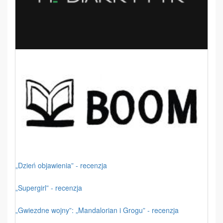
„Dzień objawienia” - recenzja
„Supergirl” - recenzja
„Gwiezdne wojny”: „Mandalorian i Grogu” - recenzja