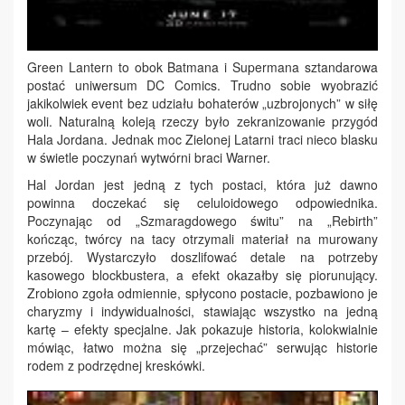
Green Lantern to obok Batmana i Supermana sztandarowa
postać uniwersum DC Comics. Trudno sobie wyobrazić
jakikolwiek event bez udziału bohaterów „uzbrojonych” w siłę
woli. Naturalną koleją rzeczy było zekranizowanie przygód
Hala Jordana. Jednak moc Zielonej Latarni traci nieco blasku
w świetle poczynań wytwórni braci Warner.
Hal Jordan jest jedną z tych postaci, która już dawno
powinna doczekać się celuloidowego odpowiednika.
Poczynając od „Szmaragdowego świtu” na „Rebirth”
kończąc, twórcy na tacy otrzymali materiał na murowany
przebój. Wystarczyło doszlifować detale na potrzeby
kasowego blockbustera, a efekt okazałby się piorunujący.
Zrobiono zgoła odmiennie, spłycono postacie, pozbawiono je
charyzmy i indywidualności, stawiając wszystko na jedną
kartę – efekty specjalne. Jak pokazuje historia, kolokwialnie
mówiąc, łatwo można się „przejechać” serwując historie
rodem z podrzędnej kreskówki.