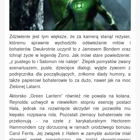
Zdziwienie jest tym większe, że za kamerą stanął reżyser,
któremu sprawnie wychodziło odświeżanie mitów i
bohaterów. Dwukrotnie uczynił to z Jamesem Bondem oraz
tchnął życie w legendę Zorro. Jak mówi stare powiedzenie:
„z pustego to i Salomon nie naleje”. Zlepek pomysłów zwany
scenariuszem, puste, dziecięce dialogi, wyjęte żywcem z
podręcznika dla początkujących, znikome ślady humory, a
także papierowi bohaterowie to za dużo, nawet jak na moc
Zielonej Latarni.
Aktorsko „Green Lantern” również nie powala na kolana.
Reynolds uchwycił w niewielkim stopniu esencję postaci
Hala, jednak na rozwinięcie skrzydeł nie pozwoliła mu
kiepsko rozpisana rola. Pozostali ziemscy bohaterowie nie
przekonują - na czele z karykaturalnym Hectorem
Hammondem czy dorzuconą w ramach urodziwego bonusu
Carol Ferris. Jej związek z Halem w zamyśle autorów miał
stanowić wątek romantyczny, ale został skonstruowany