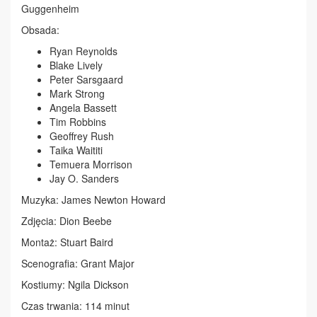
Guggenheim
Obsada:
Ryan Reynolds
Blake Lively
Peter Sarsgaard
Mark Strong
Angela Bassett
Tim Robbins
Geoffrey Rush
Taika Waititi
Temuera Morrison
Jay O. Sanders
Muzyka: James Newton Howard
Zdjęcia: Dion Beebe
Montaż: Stuart Baird
Scenografia: Grant Major
Kostiumy: Ngila Dickson
Czas trwania: 114 minut