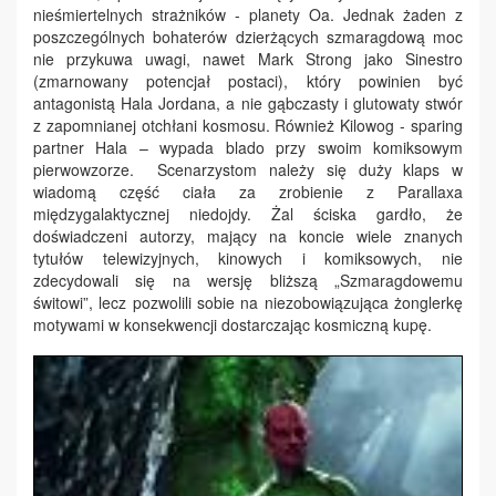
nieśmiertelnych strażników - planety Oa. Jednak żaden z
poszczególnych bohaterów dzierżących szmaragdową moc
nie przykuwa uwagi, nawet Mark Strong jako Sinestro
(zmarnowany potencjał postaci), który powinien być
antagonistą Hala Jordana, a nie gąbczasty i glutowaty stwór
z zapomnianej otchłani kosmosu. Również Kilowog - sparing
partner Hala – wypada blado przy swoim komiksowym
pierwowzorze. Scenarzystom należy się duży klaps w
wiadomą część ciała za zrobienie z Parallaxa
międzygalaktycznej niedojdy. Żal ściska gardło, że
doświadczeni autorzy, mający na koncie wiele znanych
tytułów telewizyjnych, kinowych i komiksowych, nie
zdecydowali się na wersję bliższą „Szmaragdowemu
świtowi”, lecz pozwolili sobie na niezobowiązująca żonglerkę
motywami w konsekwencji dostarczając kosmiczną kupę.