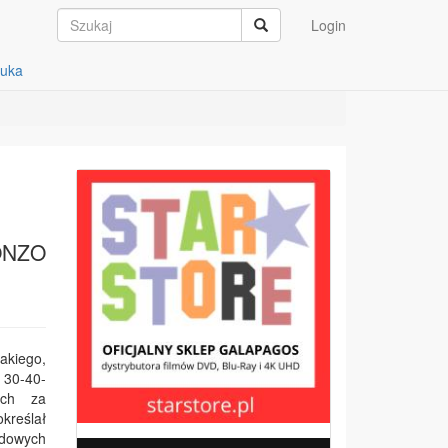
Login
auka
ONZO
akiego,
 30-40-
ych za
kreślał
odowych