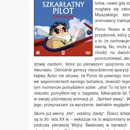
lotów, nawet gdy ic
mogłaby się zako
Miyazakiego, któ
animowany traktują
Porco Rosso w do
przydomek, który 
o to, że zachowuje
świnią. No, może p
chodzi na dwóch 
porozumiewać, ale 
dziwię osobom, które po pierwszym spojrzeniu na 
dwunastu. Odnośnie genezy niecodziennej aparycji M
klątwy. Autor nie ukrywa, że Porco do pewnego mo
we wspomnieniach samego bohatera, dowodzi tego 
tym momencie pomyślałem sobie: „aha! To na tym ma 
okazało, pomyliłem się o, bagatela, kilkanaście lat
w swojej późniejszej animacji pt. „Spirited away
jego, przepraszam za wyrażenie, świńskim wygląde
Skoro już wiemy „kto", ustalmy „kiedy". Rzecz dzi
są to 30. lata XX w. – wskazuje na to wspomniany w
podczas pierwszej Wojny Światowej w barwach n