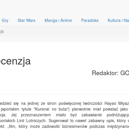
Gry
Star Wars
Manga i Anime
Paradoks
Kultura i N
zja
recenzja
Redaktor: G
dzieć się na jednej ze stron poświęconej twórczości Hayao Miyaz
japońskim tytule "Kurenai no buta") pierwotnie miał powstać jako
kcja. Jej przeznaczeniem miało być zabawianie podróżując
ońskich Linii Lotniczych. Sugerował to nawet zabawny opis, który o
jekt: „film, który może zadowolić biznesmenów podczas międzynar