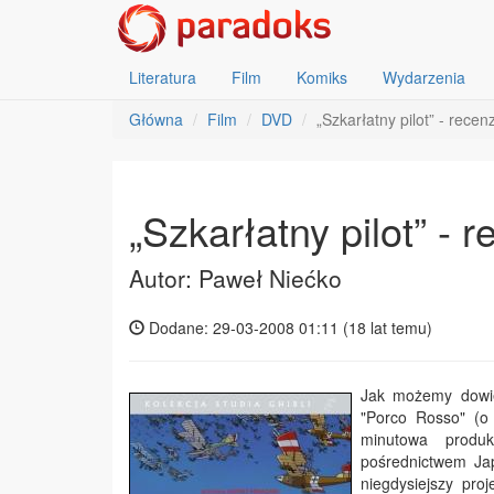
Literatura
Film
Komiks
Wydarzenia
Główna
Film
DVD
„Szkarłatny pilot” - recen
„Szkarłatny pilot” - 
Autor: Paweł Niećko
Dodane: 29-03-2008 01:11 (
18 lat temu
)
Jak możemy dowie
"Porco Rosso" (o 
minutowa produ
pośrednictwem Jap
niegdysiejszy pro