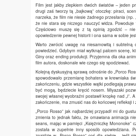
Film jest jakby zlepkiem dwóch światów – jeden prz
drugi zaś tworzy tą „bajkową” otoczkę: piraci, s
narzeka, że film nie niesie żadnego przesłania (np.
że nie stara się niczego nauczyć widza. Powoduje 
Częściowo muszę się z tą opinią zgodzić – ni
opowiedzenie pewnej historii i ona sama w sobie jes
Warto zwrócić uwagę na niesamowitą i subtelną 
powiedzieć. Gdybym miał wytknąć palcem scenę, któ
Giny oraz ending produkcji. Przyjemna dla oka anim
film autora, doskonale wie czego się spodziewać.
Kolejną dyskusyjną sprawą odnośnie do „Porco Ros
spowodowało przemianę bohatera w krewniaka śwink
zakończeniu, gdzie wszystkie wątki podlegają prawu
być mogą, będziecie kręcić nosem. Miyazaki pozwo
swojej własnej wyobraźni postawił kropkę nad „i”. 
zakończenie, ma zmusić nas do końcowej refleksji i
„Porco Rosso” jak najbardziej przypadł mi do gus
zmienia to jednak faktu, że omawiana animacja n
seans, mając w pamięci „Księżniczkę Mononoke” czy
została w zupełnie inny sposób opowiedziana. Po
znajdzie w „Porco Rosso” coś dla siebie – jeśli 