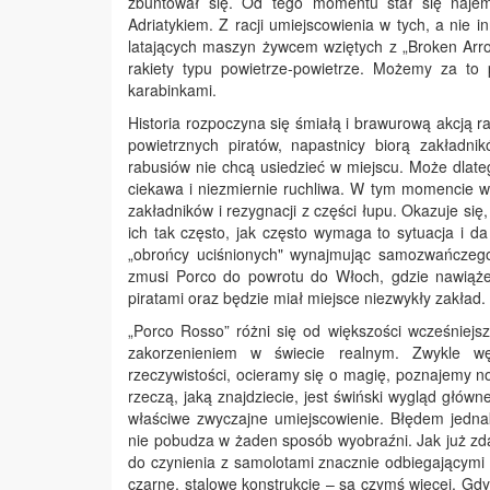
zbuntował się. Od tego momentu stał się najem
Adriatykiem. Z racji umiejscowienia w tych, a ni
latających maszyn żywcem wziętych z „Broken Arro
rakiety typu powietrze-powietrze. Możemy za to
karabinkami.
Historia rozpoczyna się śmiałą i brawurową akcją
powietrznych piratów, napastnicy biorą zakładn
rabusiów nie chcą usiedzieć w miejscu. Może dlate
ciekawa i niezmiernie ruchliwa. W tym momencie w
zakładników i rezygnacji z części łupu. Okazuje się,
ich tak często, jak często wymaga to sytuacja i d
„obrońcy uciśnionych" wynajmując samozwańczego
zmusi Porco do powrotu do Włoch, gdzie nawiąże
piratami oraz będzie miał miejsce niezwykły zakład.
„Porco Rosso” różni się od większości wcześniejs
zakorzenieniem w świecie realnym. Zwykle w
rzeczywistości, ocieramy się o magię, poznajemy now
rzeczą, jaką znajdziecie, jest świński wygląd głó
właściwe zwyczajne umiejscowienie. Błędem jednak
nie pobudza w żaden sposób wyobraźni. Jak już z
do czynienia z samolotami znacznie odbiegającymi
czarne, stalowe konstrukcje – są czymś więcej. Gd