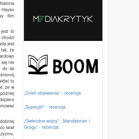
historia
a Hayao
wy film
jest to
 chodzi
wdę jest
 tak, że
dardowo
 się nie
 do lat
aśnionej
idać to
e, że w
„Dzień objawienia” - recenzja
 później
 dopiero
ajmować
„Supergirl” - recenzja
„Gwiezdne wojny”: „Mandalorian i
dobniej
Grogu” - recenzja
co latał
szyzmu,