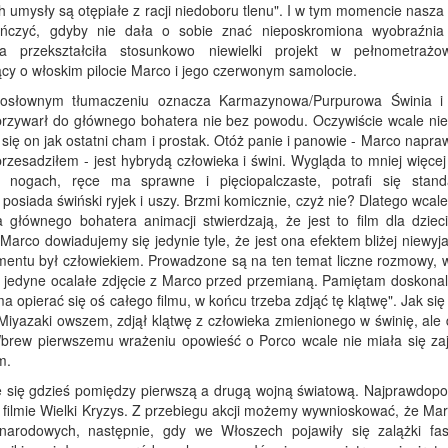
h umysły są otępiałe z racji niedoboru tlenu". I w tym momencie nasza 
ńczyć, gdyby nie dała o sobie znać nieposkromiona wyobraźni
ra przekształciła stosunkowo niewielki projekt w pełnometrażo
cy o włoskim pilocie Marco i jego czerwonym samolocie.
słownym tłumaczeniu oznacza Karmazynowa/Purpurowa Świnia i 
przywarł do głównego bohatera nie bez powodu. Oczywiście wcale nie
 się on jak ostatni cham i prostak. Otóż panie i panowie - Marco napra
rzesadziłem - jest hybrydą człowieka i świni. Wygląda to mniej więcej
nogach, ręce ma sprawne i pięciopalczaste, potrafi się stan
posiada świński ryjek i uszy. Brzmi komicznie, czyż nie? Dlatego wcale
głównego bohatera animacji stwierdzają, że jest to film dla dzieci
arco dowiadujemy się jedynie tyle, że jest ona efektem bliżej niewyj
mentu był człowiekiem. Prowadzone są na ten temat liczne rozmowy, w
jedyne ocalałe zdjęcie z Marco przed przemianą. Pamiętam doskonal
opierać się oś całego filmu, w końcu trzeba zdjąć tę klątwę". Jak się
. Miyazaki owszem, zdjął klątwę z człowieka zmienionego w świnię, ale
". Wbrew pierwszemu wrażeniu opowieść o Porco wcale nie miała się z
m.
eje się gdzieś pomiędzy pierwszą a drugą wojną światową. Najprawdopo
 filmie Wielki Kryzys. Z przebiegu akcji możemy wywnioskować, że Mar
arodowych, następnie, gdy we Włoszech pojawiły się zalążki fa