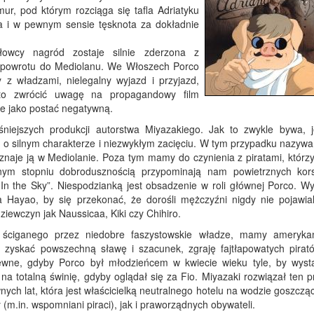
ur, pod którym rozciąga się tafla Adriatyku
ia i w pewnym sensie tęsknota za dokładnie
/łowcy nagród zostaje silnie zderzona z
o powrotu do Mediolanu. We Włoszech Porco
 z władzami, nielegalny wyjazd i przyjazd,
rto zwrócić uwagę na propagandowy film
ie jako postać negatywną.
śniejszych produkcji autorstwa Miyazakiego. Jak to zwykle bywa, 
 o silnym charakterze i niezwykłym zacięciu. W tym przypadku nazywa 
znaje ją w Mediolanie. Poza tym mamy do czynienia z piratami, którz
m stopniu dobrodusznością przypominają nam powietrznych kor
 In the Sky”. Niespodzianką jest obsadzenie w roli głównej Porco. Wy
a Hayao, by się przekonać, że dorośli mężczyźni nigdy nie pojawial
ziewczyn jak Naussicaa, Kiki czy Chihiro.
 ściganego przez niedobre faszystowskie władze, mamy ameryka
 zyskać powszechną sławę i szacunek, zgraję fajtłapowatych pirat
ewne, gdyby Porco był młodzieńcem w kwiecie wieku tyle, by wysta
a totalną świnię, gdyby oglądał się za Fio. Miyazaki rozwiązał ten p
nych lat, która jest właścicielką neutralnego hotelu na wodzie goszcz
(m.in. wspomniani piraci), jak i praworządnych obywateli.