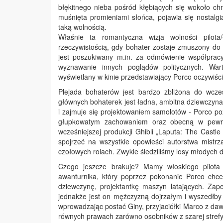
błękitnego nieba pośród kłębiących się wokoło chm
muśnięta promieniami słońca, pojawia się nostalg
taką wolnością.
Właśnie ta romantyczna wizja wolności pilota
rzeczywistością, gdy bohater zostaje zmuszony d
jest poszukiwany m.in. za odmówienie współpracy
wyznawanie innych poglądów politycznych. Wa
wyświetlany w kinie przedstawiający Porco oczywiśc
Plejada bohaterów jest bardzo zbliżona do wcze
głównych bohaterek jest ładna, ambitna dziewczyna
i zajmuje się projektowaniem samolotów - Porco po
głupkowatym zachowaniem oraz obecną w pewny
wcześniejszej produkcji Ghibli „Laputa: The Castle
spojrzeć na wszystkie opowieści autorstwa mistrz
czołowych rolach. Zwykle śledziliśmy losy młodych d
Czego jeszcze brakuje? Mamy włoskiego pilota
awanturnika, który poprzez pokonanie Porco chce
dziewczynę, projektantkę maszyn latających. Zap
jednakże jest on mężczyzną dojrzałym i wyszedłby n
wprowadzając postać Giny, przyjaciółki Marco z daw
równych prawach zarówno osobników z szarej strefy 