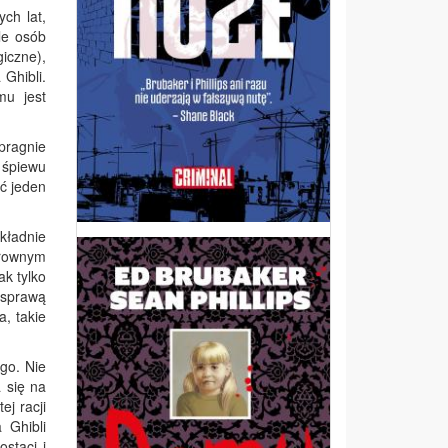
ch lat,
le osób
giczne),
Ghibli.
mu jest
pragnie
 śpiewu
oć jeden
kładnie
arownym
ak tylko
 sprawą
a, takie
go. Nie
 się na
j racji
 Ghibli
staci i