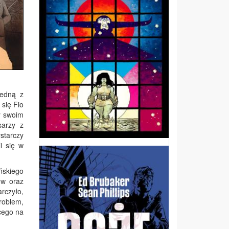
jedną z
się Fio
y swoim
sarzy z
starczy
i się w
ńskiego
ów oraz
rczyło,
roblem,
ącego na