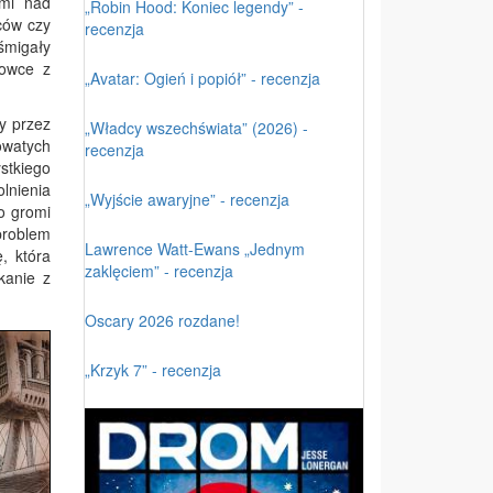
ami nad
„Robin Hood: Koniec legendy” -
ców czy
recenzja
śmigały
towce z
„Avatar: Ogień i popiół” - recenzja
y przez
„Władcy wszechświata” (2026) -
owatych
recenzja
stkiego
lnienia
„Wyjście awaryjne” - recenzja
co gromi
problem
Lawrence Watt-Ewans „Jednym
, która
zaklęciem” - recenzja
kanie z
Oscary 2026 rozdane!
„Krzyk 7” - recenzja