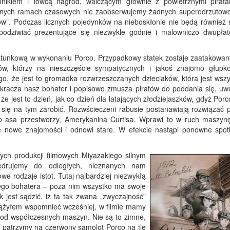
nikiem i łowcą nagród, walczącym głównie z powietrznymi pirat
e innych ramach czasowych nie zaobserwujemy żadnych superodrzutow
w". Podczas licznych pojedynków na nieboskłonie nie będą również 
 podziwiać prezentujące się niezwykle godnie i malowniczo dwupła
 ratunkową w wykonaniu Porco. Przypadkowy statek zostaje zaatakowan
ików, którzy na nieszczęście sympatycznych i jakoś znajomo głupk
go, że jest to gromadka rozwrzeszczanych dzieciaków, która jest wszy
kracza nasz bohater i popisowo zmusza piratów do poddania się, uwo
 że jest to dzień, jak co dzień dla latających złodziejaszków, gdyż Por
a się na tym zarobić. Rozwścieczeni rabusie postanawiają rozwiązać 
 asa przestworzy, Amerykanina Curtisa. Wprawi to w ruch maszynę
 nowe znajomości i odnowi stare. W efekcie nastąpi ponowne spot
zych produkcji filmowych Miyazakiego silnym
ędrujemy do odległych, nieznanych nam
e rodzaje istot. Tutaj najbardziej niezwykłą
wnego bohatera – poza nim wszystko ma swoje
 jest sądzić, iż ta tak zwana „zwyczajność”
dążyłem wspomnieć wcześniej, w filmie mamy
 od współczesnych maszyn. Nie są to zimne,
y patrzymy na czerwony samolot Porco na tle