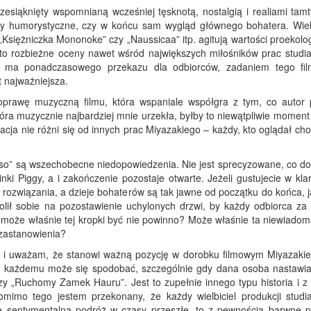
esiąknięty wspomnianą wcześniej tęsknotą, nostalgią i realiami tamty
ceny humorystyczne, czy w końcu sam wygląd głównego bohatera. Wie
 „Księżniczka Mononoke” czy „Naussicaa” itp. agitują wartości proekolo
to rozbieżne oceny nawet wśród największych miłośników prac studia 
e ma ponadczasowego przekazu dla odbiorców, zadaniem tego fil
t najważniejsza.
oprawę muzyczną filmu, która wspaniale współgra z tym, co autor 
ra muzycznie najbardziej mnie urzekła, byłby to niewątpliwie moment
acja nie różni się od innych prac Miyazakiego – każdy, kto oglądał ch
so” są wszechobecne niedopowiedzenia. Nie jest sprecyzowane, co do
i Piggy, a i zakończenie pozostaje otwarte. Jeżeli gustujecie w kl
 rozwiązania, a dzieje bohaterów są tak jawne od początku do końca, j
lił sobie na pozostawienie uchylonych drzwi, by każdy odbiorca za
A może właśnie tej kropki być nie powinno? Może właśnie ta niewiadom
 zastanowienia?
tu i uważam, że stanowi ważną pozycję w dorobku filmowym Miyazakie
ie każdemu może się spodobać, szczególnie gdy dana osoba nastawia
 „Ruchomy Zamek Hauru”. Jest to zupełnie innego typu historia i z te
mimo tego jestem przekonany, że każdy wielbiciel produkcji studia
nie sentymentalną podróż w czasy przeszłe, to z pewnością barwne po