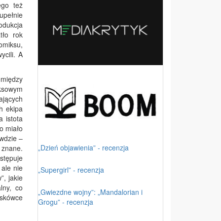
ego też
upełnie
dukcja
tło rok
omiksu,
ycili. A
omiędzy
iksowym
ających
h ekipa
 istota
to miało
awdzie –
„Dzień objawienia” - recenzja
 znane.
stępuje
 ale nie
„Supergirl” - recenzja
, jakie
lny, co
„Gwiezdne wojny”: „Mandalorian i
eskówce
Grogu” - recenzja