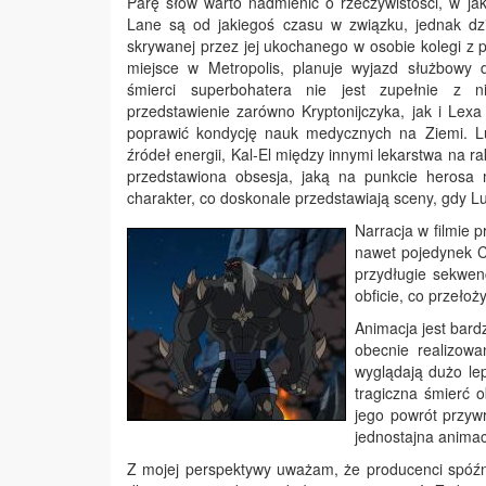
Parę słów warto nadmienić o rzeczywistości, w jak
Lane są od jakiegoś czasu w związku, jednak dzi
skrywanej przez jej ukochanego w osobie kolegi z 
miejsce w Metropolis, planuje wyjazd służbowy d
śmierci superbohatera nie jest zupełnie z 
przedstawienie zarówno Kryptonijczyka, jak i Lexa
poprawić kondycję nauk medycznych na Ziemi. L
źródeł energii, Kal-El między innymi lekarstwa na r
przedstawiona obsesja, jaką na punkcie herosa
charakter, co doskonale przedstawiają sceny, gdy L
Narracja w filmie 
nawet pojedynek C
przydługie sekwen
obficie, co przełoż
Animacja jest bard
obecnie realizow
wyglądają dużo lep
tragiczna śmierć 
jego powrót przywr
jednostajna animac
Z mojej perspektywy uważam, że producenci spóźnili