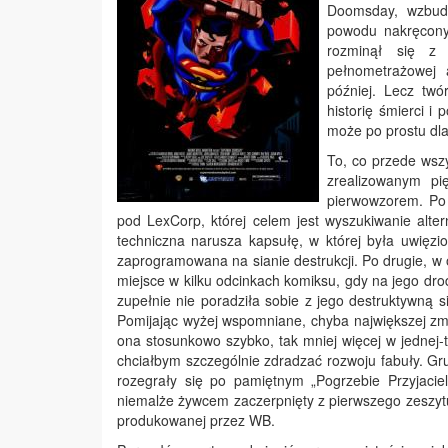
Doomsday, wzbudz
powodu nakręcon
rozminął się z 
pełnometrażowej 
później. Lecz twó
historię śmierci i
może po prostu dla
To, co przede wsz
zrealizowanym pi
pierwowzorem. Po 
pod LexCorp, której celem jest wyszukiwanie alte
techniczna narusza kapsułę, w której była uwięzi
zaprogramowana na sianie destrukcji. Po drugie, w 
miejsce w kilku odcinkach komiksu, gdy na jego dro
zupełnie nie poradziła sobie z jego destruktywną 
Pomijając wyżej wspomniane, chyba największej zm
ona stosunkowo szybko, tak mniej więcej w jednej-tr
chciałbym szczególnie zdradzać rozwoju fabuły. G
rozegrały się po pamiętnym „Pogrzebie Przyjacie
niemalże żywcem zaczerpnięty z pierwszego zeszyt
produkowanej przez WB.