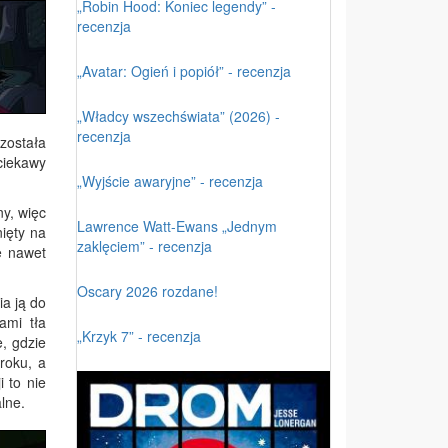
„Robin Hood: Koniec legendy” -
recenzja
„Avatar: Ogień i popiół” - recenzja
„Władcy wszechświata” (2026) -
recenzja
 została
ciekawy
„Wyjście awaryjne” - recenzja
ny, więc
Lawrence Watt-Ewans „Jednym
ięty na
zaklęciem” - recenzja
e nawet
Oscary 2026 rozdane!
ia ją do
ami tła
„Krzyk 7” - recenzja
, gdzie
roku, a
 to nie
lne.