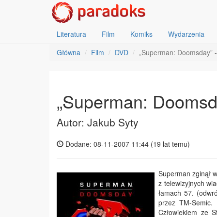
Literatura
Film
Komiks
Wydarzenia
Główna
Film
DVD
„Superman: Doomsday” -
„Superman: Doomsda
Autor: Jakub Syty
Dodane: 08-11-2007 11:44 (
19 lat temu
)
Superman zginął w
z telewizyjnych wi
łamach 57. (odwró
przez TM-Semic. 
Człowiekiem ze St