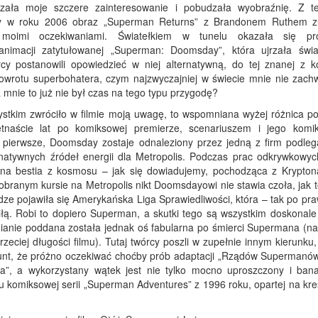
ała moje szczere zainteresowanie i pobudzała wyobraźnię. Z t
y w roku 2006 obraz „Superman Returns” z Brandonem Ruthem z
moimi oczekiwaniami. Światełkiem w tunelu okazała się pro
animacji zatytułowanej „Superman: Doomsday”, która ujrzała świa
rcy postanowili opowiedzieć w niej alternatywną, do tej znanej z k
 powrotu superbohatera, czym najzwyczajniej w świecie mnie nie zachw
 mnie to już nie był czas na tego typu przygodę?
ystkim zwróciło w filmie moją uwagę, to wspomniana wyżej różnica p
ętnaście lat po komiksowej premierze, scenariuszem i jego kom
pierwsze, Doomsday zostaje odnaleziony przez jedną z firm podleg
rnatywnych źródeł energii dla Metropolis. Podczas prac odkrywkowyc
ona bestia z kosmosu – jak się dowiadujemy, pochodząca z Kryptona
obranym kursie na Metropolis nikt Doomsdayowi nie stawia czoła, jak 
dze pojawiła się Amerykańska Liga Sprawiedliwości, która – tak po pr
siłą. Robi to dopiero Superman, a skutki tego są wszystkim doskonale
ianie poddana została jednak oś fabularna po śmierci Supermana (na
zeciej długości filmu). Tutaj twórcy poszli w zupełnie innym kierunku,
runt, że próżno oczekiwać choćby prób adaptacji „Rządów Supermanów”
la”, a wykorzystany wątek jest nie tylko mocno uproszczony i bana
u komiksowej serii „Superman Adventures” z 1996 roku, opartej na kr