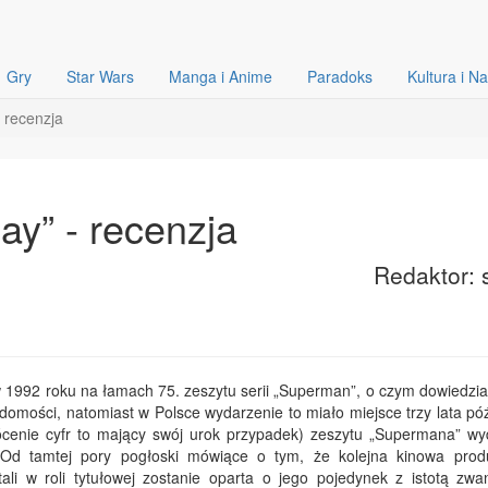
Gry
Star Wars
Manga i Anime
Paradoks
Kultura i N
 recenzja
y” - recenzja
Redaktor: 
 1992 roku na łamach 75. zeszytu serii „Superman”, o czym dowiedzia
adomości, natomiast w Polsce wydarzenie to miało miejsce trzy lata pó
cenie cyfr to mający swój urok przypadek) zeszytu „Supermana” w
Od tamtej pory pogłoski mówiące o tym, że kolejna kinowa prod
ali w roli tytułowej zostanie oparta o jego pojedynek z istotą zwa