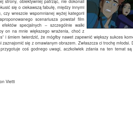
j strony, obiektywniej patrząc, nie dokonali
kusić się o ciekawszą fabułę, między innymi
u, czy wreszcie wspomnianej wyżej kategorii
aproponowanego scenariusza powstał film
i efektów specjalnych – szczególnie walki
y on na mnie większego wrażenia, choć z
ns” i śmiem twierdzić, że mógłby nawet zapewnić większy sukces kome
ni zaznajomić się z omawianym obrazem. Zwłaszcza ci trochę młodsi. D
przygotuje coś godnego uwagi, aczkolwiek zdania na ten temat s
n Vietti