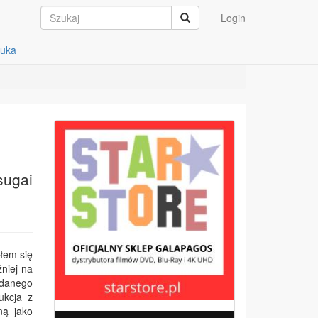
Login
auka
sugai
łem się
źniej na
ydanego
ukcja z
ną jako