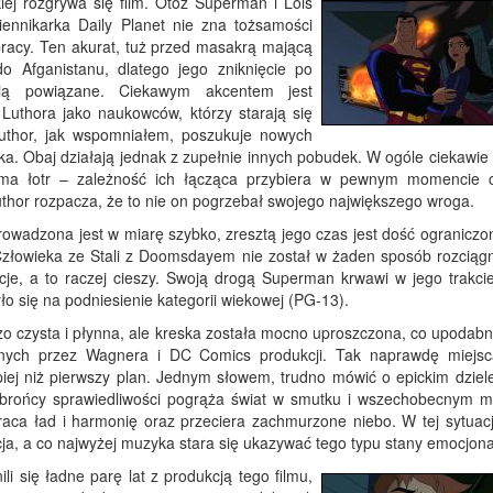
iej rozgrywa się film. Otóż Superman i Lois
ennikarka Daily Planet nie zna tożsamości
pracy. Ten akurat, tuż przed masakrą mającą
o Afganistanu, dlatego jego zniknięcie po
nią powiązane. Ciekawym akcentem jest
 Luthora jako naukowców, którzy starają się
uthor, jak wspomniałem, poszukuje nowych
aka. Obaj działają jednak z zupełnie innych pobudek. W ogóle ciekawie
 ma łotr – zależność ich łącząca przybiera w pewnym momencie 
uthor rozpacza, że to nie on pogrzebał swojego największego wroga.
prowadzona jest w miarę szybko, zresztą jego czas jest dość ograniczo
złowieka ze Stali z Doomsdayem nie został w żaden sposób rozciągn
cje, a to raczej cieszy. Swoją drogą Superman krwawi w jego trakci
yło się na podniesienie kategorii wiekowej (PG-13).
zo czysta i płynna, ale kreska została mocno uproszczona, co upodabn
anych przez Wagnera i DC Comics produkcji. Tak naprawdę miejsc
iej niż pierwszy plan. Jednym słowem, trudno mówić o epickim dziele
obrońcy sprawiedliwości pogrąża świat w smutku i wszechobecnym m
aca ład i harmonię oraz przeciera zachmurzone niebo. W tej sytuacji
ja, a co najwyżej muzyka stara się ukazywać tego typu stany emocjona
 się ładne parę lat z produkcją tego filmu,