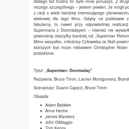
dlatego też trudno im było mnie poruszyć. Z drugie
niczego szczególnego – jestem pewien, że mogli po
z racji o wiele bardziej interesującego pierwowzor
wiekowej dla tego filmu. Gdyby na podstawie z
fabularny, to nawet przy odpowiedniej realizacj
Supermana z Doomsdayem – również nie wywarłb
pewnością cieszyłby bardziej niż „Superman Retur
Mimo wszystko, miłośnicy Człowieka ze Stali powin
starszych być może niebawem Christopher Nolan 
podzielone.
Tytuł:
„Superman: Doomsday”
Reżyseria: Bruce Timm, Lauren Montgomery, Brando
Scenariusz: Duane Capizzi, Bruce Timm
Obsada:
Adam Baldwin
Anne Heche
James Marsters
John DiMaggio
Tom Kenny