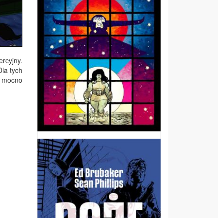
rcyjny.
la tych
ą mocno