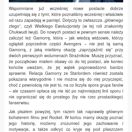
Wspomniane już wcześniej nowe postacie dobrze
uzupełniają się z tymi, które poznaliśmy wcześniej i właściwie
od razu zapadają w pamięć. Dotyczy to zwłaszcza „głównego
złego”, czyli Wielkiego Ewolucjonisty (w tej roli znakomity
Chukwudi Iwuji). Do nowych postaci w pewnym sensie należy
zaliczyć też Gamorrę, która – jak wiedzą widzowie, którzy
oglądali poprzednie części Avengers – nie jest tą samą
Gamorrą, z jaką mieliśmy okazję „zaprzyjaźnić się” przy
dwóch pierwszych wolumenach Strażników. Muszę przyznać,
że początkowo miałem obawy co do tej postaci, ale koniec
końców uważam, że jej wątek poprowadzono bardzo
sprawnie. Relacja Gamorry ze Starlordem również została
pokazana wiarygodnie i nie można się do niej przyczepić,
choć z pewnością nie jest to, na co liczyła spora grupa fanów
– ale czasami opłaca się nie iść po najmniejszej linii oporu i
nie ograniczać się do prostego (by nie rzec prostackiego)
fanserwisu.
Jak pisałem powyżej, tym razem tak naprawdę głównym
bohaterem filmu jest Rocket. W końcu mamy okazję poznać
jego historię, możemy zrozumieć jego zachowanie i
motywacje, a także odkryć co kryje się pod płaszczem