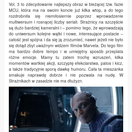
Vol. 3 to zdecydowanie najlepszy obraz w bieżącej tzw. fazie
MCU, która ma na swoim koncie już kilka wtop, a do tego
rozdrobniła się niemiłosiernie poprzez wprowadzenie
multiwersum i rosnącej liczby seriali. Strażnicy na szczęście
są dużo bardziej kameralni i – pomimo tego, że wprowadzają
do uniwersum kolejne wątki i nowe, interesujące postacie –
całość jest spójna i da się ją zrozumieć, nawet jeżeli nie było
się dotąd zbyt uważnym widzem filmów Marvela. Do tego film
ma bardzo dobre tempo i w umiejętny sposób przeplata
różne emocje. Mamy tu zatem trochę wzruszeń, kilka
momentów wartkiej akcji, szczyptę efekciarstwa, patos i kicz,
a także tradycyjnie sporą dawkę humoru. Cała ta mieszanka
smakuje naprawdę dobrze i nie pozwala na nudę. W
Strażnikach w zasadzie nie ma dłużyzn.