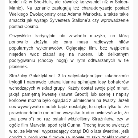
lepiej niż w She-Hulk, ale również korzystniej niż w Spider-
Manie). Na uznanie zasługują też charakteryzacje postaci
Wielkiego Ewolucjonisty oraz Adama Warlocka, a także takie
smaczki jak występ Sylvestera Stallone’a czy wprowadzenie
postaci Cosmo.
Oczywiście tradycyjnie nie zawiodła muzyka, na którą
ponownie złożyła się cała masa radiowych hitów
popularnych wykonawców. Oglądając film, bez wątpienia
niejeden widz złapał się na nuceniu lub delikatnym
podrygiwaniu (choćby nogą) w rytm odtwarzanych w tle
piosenek.
Strażnicy Galaktyki vol. 3 to satysfakcjonujące zakończenie
trylogii i naprawdę udana klamra spinająca losy bohaterów
wchodzących w skład grupy. Każdy dostał swoje pięć minut,
jakąś pamiętną kwestię (nawet Groot!) lub scenę i napisy
końcowe można było oglądać z uśmiechem na twarzy. Jeżeli
coś wywoływało smutek bądź nostalgię, to chyba tylko to, że
prawdopodobnie (bo mimo wszystko trudno uwierzyć w to, że
„na pewno”) po raz ostatni widzieliśmy Strażników, czy w
ogóle film Marvela, spod ręki Gunna. Trochę trudno uwierzyć
w to, że Marvel, wyprzedający dotąd DC o lata świetlne, jeśli
chodzi o produkcje filmowe (a mówię to jako zdeklarowany