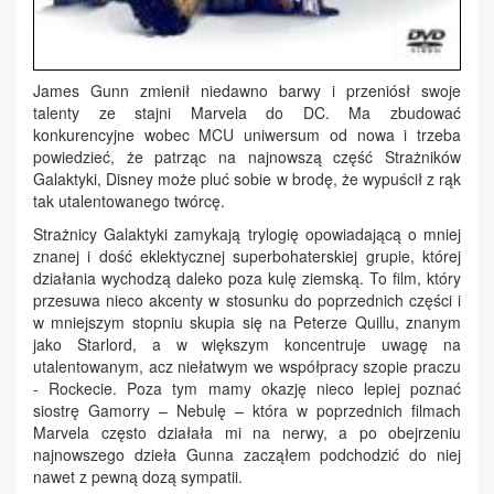
James Gunn zmienił niedawno barwy i przeniósł swoje
talenty ze stajni Marvela do DC. Ma zbudować
konkurencyjne wobec MCU uniwersum od nowa i trzeba
powiedzieć, że patrząc na najnowszą część Strażników
Galaktyki, Disney może pluć sobie w brodę, że wypuścił z rąk
tak utalentowanego twórcę.
Strażnicy Galaktyki zamykają trylogię opowiadającą o mniej
znanej i dość eklektycznej superbohaterskiej grupie, której
działania wychodzą daleko poza kulę ziemską. To film, który
przesuwa nieco akcenty w stosunku do poprzednich części i
w mniejszym stopniu skupia się na Peterze Quillu, znanym
jako Starlord, a w większym koncentruje uwagę na
utalentowanym, acz niełatwym we współpracy szopie praczu
- Rockecie. Poza tym mamy okazję nieco lepiej poznać
siostrę Gamorry – Nebulę – która w poprzednich filmach
Marvela często działała mi na nerwy, a po obejrzeniu
najnowszego dzieła Gunna zacząłem podchodzić do niej
nawet z pewną dozą sympatii.