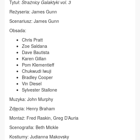
Tytuł:
Strażnicy Galaktyki vol. 3
Reżyseria: James Gunn
Scenariusz: James Gunn
Obsada:
Chris Pratt
Zoe Saldana
Dave Bautista
Karen Gillan
Pom Klementieff
Chukwudi Iwuji
Bradley Cooper
Vin Diesel
Sylvester Stallone
Muzyka: John Murphy
Zdjęcia: Henry Braham
Montaż: Fred Raskin, Greg D’Auria
Scenografia: Beth Mickle
Kostiumy: Judianna Makovsky