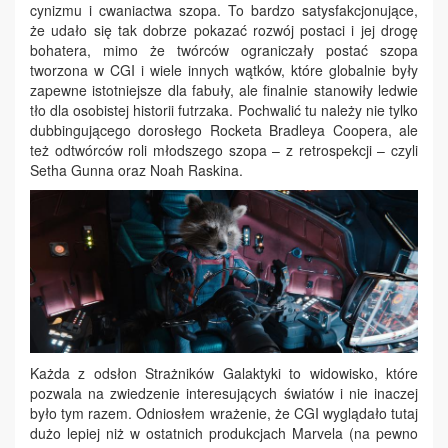
cynizmu i cwaniactwa szopa. To bardzo satysfakcjonujące,
że udało się tak dobrze pokazać rozwój postaci i jej drogę
bohatera, mimo że twórców ograniczały postać szopa
tworzona w CGI i wiele innych wątków, które globalnie były
zapewne istotniejsze dla fabuły, ale finalnie stanowiły ledwie
tło dla osobistej historii futrzaka. Pochwalić tu należy nie tylko
dubbingującego dorosłego Rocketa Bradleya Coopera, ale
też odtwórców roli młodszego szopa – z retrospekcji – czyli
Setha Gunna oraz Noah Raskina.
Każda z odsłon Strażników Galaktyki to widowisko, które
pozwala na zwiedzenie interesujących światów i nie inaczej
było tym razem. Odniosłem wrażenie, że CGI wyglądało tutaj
dużo lepiej niż w ostatnich produkcjach Marvela (na pewno