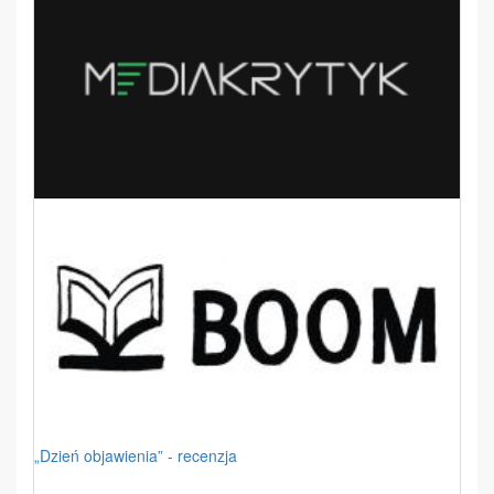
„Dzień objawienia” - recenzja