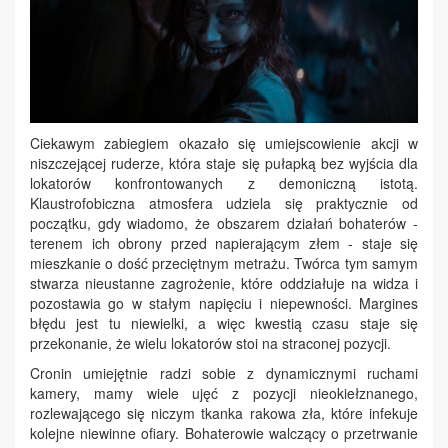
Ciekawym zabiegiem okazało się umiejscowienie akcji w
niszczejącej ruderze, która staje się pułapką bez wyjścia dla
lokatorów konfrontowanych z demoniczną istotą.
Klaustrofobiczna atmosfera udziela się praktycznie od
początku, gdy wiadomo, że obszarem działań bohaterów -
terenem ich obrony przed napierającym złem - staje się
mieszkanie o dość przeciętnym metrażu. Twórca tym samym
stwarza nieustanne zagrożenie, które oddziałuje na widza i
pozostawia go w stałym napięciu i niepewności. Margines
błędu jest tu niewielki, a więc kwestią czasu staje się
przekonanie, że wielu lokatorów stoi na straconej pozycji.
Cronin umiejętnie radzi sobie z dynamicznymi ruchami
kamery, mamy wiele ujęć z pozycji nieokiełznanego,
rozlewającego się niczym tkanka rakowa zła, które infekuje
kolejne niewinne ofiary. Bohaterowie walczący o przetrwanie