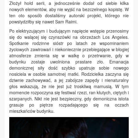
Złożył hołd serii, a jednocześnie dodał od siebie kilka
nowych elementów, aby nie wyjść na bezczelnego kopistę. W
ten oto sposób dostaliśmy autorski projekt, którego nie
powstydziłby się nawet Sam Raimi.
Po elektryzującym i budującym napięcie wstępie przenosimy
się do walącej się czynszówki na obrzeżach Los Angeles.
Spotkanie rodzinne sióstr po latach ze wspominaniem
życiowych zawirowań i niekoniecznie przebiegające w błogiej
atmosferze zmienia się w walkę o przetrwanie, gdy w
budynku zostaje uwolniona prastare zło. Emanacja
demonicznej siły dość szybko upatruje sobie nowego
nosiciela w osobie samotnej matki. Rodzicielka zaczyna się
dziwnie zachowywać, a jej zabójcze zapędy i nienaturalny
głos wskazują, że nie jest już troskliwą mamusią. W tym
momencie rozpoczyna się festiwal rzezi, ran kłutych, ciętych i
szarpanych. Nikt nie jest bezpieczny, gdy demoniczna istota
grasuje po piętrze rozpadającego się na oczach
mieszkańców budynku.