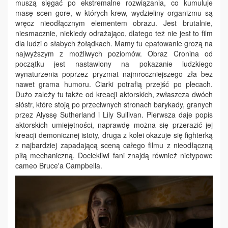
muszą sięgać po ekstremalne rozwiązania, co kumuluje
masę scen gore, w których krew, wydzieliny organizmu są
wręcz nieodłącznym elementem obrazu. Jest brutalnie,
niesmacznie, niekiedy odrażająco, dlatego też nie jest to film
dla ludzi o słabych żołądkach. Mamy tu epatowanie grozą na
najwyższym z możliwych poziomów. Obraz Cronina od
początku jest nastawiony na pokazanie ludzkiego
wynaturzenia poprzez pryzmat najmroczniejszego zła bez
nawet grama humoru. Ciarki potrafią przejść po plecach.
Dużo zależy tu także od kreacji aktorskich, zwłaszcza dwóch
sióstr, które stoją po przeciwnych stronach barykady, granych
przez Alyssę Sutherland i Lily Sullivan. Pierwsza daje popis
aktorskich umiejętności, naprawdę można się przerazić jej
kreacji demonicznej istoty, druga z kolei okazuje się fighterką
z najbardziej zapadającą sceną całego filmu z nieodłączną
piłą mechaniczną. Dociekliwi fani znajdą również nietypowe
cameo Bruce'a Campbella.