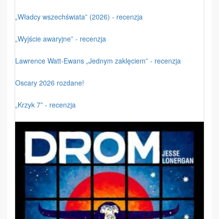
„Władcy wszechświata” (2026) - recenzja
„Wyjście awaryjne” - recenzja
Lawrence Watt-Ewans „Jednym zaklęciem” - recenzja
Oscary 2026 rozdane!
„Krzyk 7” - recenzja