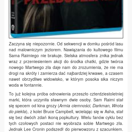
Zaczyna się niepozornie. Od sekwencji w domku pośród lasu
nad malowniczym jeziorem. Nawiązania do kultowego filmu
Sama Raimiego nie brakuje. Sielska atmosfera znika jednak
wraz z przeniesieniem akcji do środka chatki, gdzie twórca
nowego Martwego zła daje nam do zrozumienia, że nie ma
drogi na skróty i zamierza dać najbardziej krwawe, a czasem
nawet obrzydliwe widowisko, w którym posoka sika niczym
woda w fontannie.
To już kolejna próba odnowienia przeszło czterdziestoletniej
marki, która uczyniła sławnym dwie osoby. Sam Raimi stał
się specem od kina grozy (
Armia ciemności, Darkman, Wrota
do piekła
), z kolei Bruce Campbell, wcielając się w Asha, stał
się bez dwóch zdań ikoną popkultury. Wielu fanów cyklu bez
tych czołowych postaci nie wyobraża sobie Martwego zła.
Jednak Lee Cronin podszedł do pierwowzoru z szacunkiem.