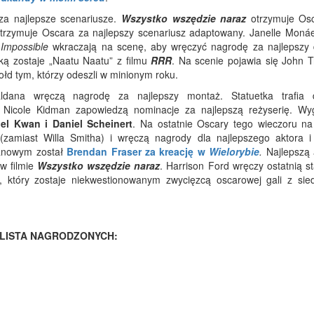
za najlepsze scenariusze.
Wszystko wszędzie naraz
otrzymuje Os
trzymuje Oscara za najlepszy scenariusz adaptowany. Janelle Monáe
 Impossible
wkraczają na scenę, aby wręczyć nagrodę za najlepszy 
ką zostaje
„Naatu Naatu” z filmu
RRR
. Na scenie pojawia się John T
łd tym, którzy odeszli w minionym roku.
ana wręczą nagrodę za najlepszy montaż. Statuetka trafia 
 i Nicole Kidman zapowiedzą nominacje za najlepszą reżyserię. Wy
el Kwan i Daniel Scheinert
. Na ostatnie Oscary tego wieczoru na
(zamiast Willa Smitha) i wręczą nagrody dla najlepszego aktora i 
lanowym został
Brendan Fraser za kreację w
Wielorybie
.
Najlepszą 
w filmie
Wszystko wszędzie naraz
. Harrison Ford wręczy ostatnią s
, który zostaje niekwestionowanym zwycięzcą oscarowej gali z si
LISTA NAGRODZONYCH: