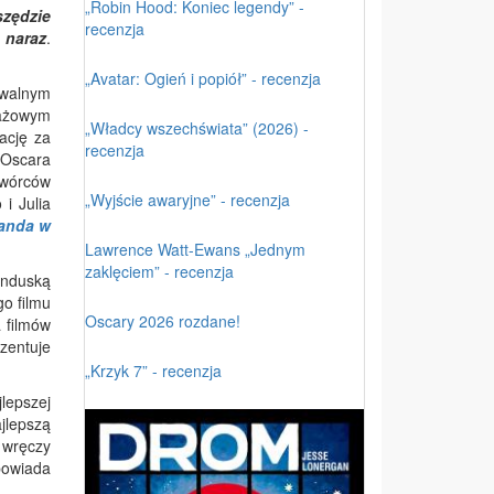
„Robin Hood: Koniec legendy” -
zędzie
recenzja
 naraz
.
„Avatar: Ogień i popiół” - recenzja
awalnym
rażowym
„Władcy wszechświata” (2026) -
ację za
recenzja
 Oscara
twórców
„Wyjście awaryjne” - recenzja
 i Julia
kanda w
Lawrence Watt-Ewans „Jednym
zaklęciem” - recenzja
induską
o filmu
Oscary 2026 rozdane!
 filmów
zentuje
„Krzyk 7” - recenzja
jlepszej
jlepszą
 wręczy
powiada