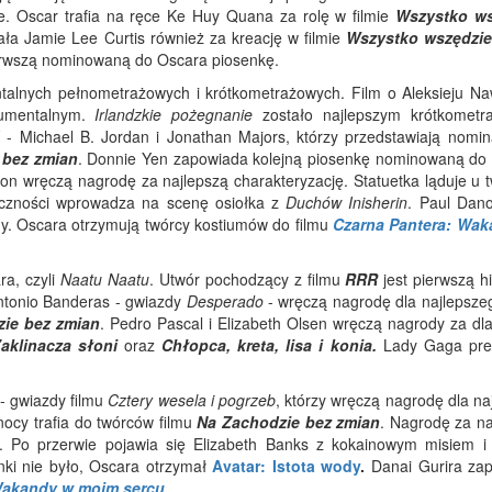
e. Oscar trafia na ręce Ke Huy Quana za rolę w filmie
Wszystko ws
tała Jamie Lee Curtis również za kreację w filmie
Wszystko wszędzie
erwszą nominowaną do Oscara piosenkę.
entalnych pełnometrażowych i krótkometrażowych. Film o Aleksieju N
kumentalnym.
Irlandzkie pożegnanie
zostało najlepszym krótkomet
- Michael B. Jordan i Jonathan Majors, którzy przedstawiają nomin
 bez zmian
. Donnie Yen zapowiada kolejną piosenkę nominowaną do
kson wręczą nagrodę za najlepszą charakteryzację. Statuetka ląduje u 
iczności wprowadza na scenę osiołka z
Duchów Inisherin
. Paul Dano
y. Oscara otrzymują twórcy kostiumów do filmu
Czarna Pantera: Wa
ra, czyli
Naatu Naatu
. Utwór pochodzący z filmu
RRR
jest pierwszą h
ntonio Banderas - gwiazdy
Desperado
- wręczą nagrodę dla najlepszeg
ie bez zmian
. Pedro Pascal i Elizabeth Olsen wręczą nagrody za dla
aklinacza słoni
oraz
Chłopca, kreta, lisa i konia.
Lady Gaga pre
- gwiazdy filmu
Cztery wesela i pogrzeb
, którzy wręczą nagrodę dla na
 nocy trafia do twórców filmu
Na Zachodzie bez zmian
. Nagrodę za na
. Po przerwie pojawia się Elizabeth Banks z kokainowym misiem i
nki nie było, Oscara otrzymał
Avatar: Istota wody
.
Danai Gurira za
 Wakandy w moim sercu
.