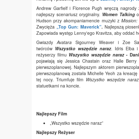
Andrew Garfielf i Florence Pugh wręczą nagrody 
najlepszy scenariusz oryginalny.
Women Talking
o
Hudson przy akompaniamencie muzyki z
Mission:
Zwycięża
„Top Gun: Maverick”
.
Najlepszą piosen
Zapowiada występ Lenny'ego Kravitza, aby oddać ho
Gwiazdy
Avatara
Sigourney Weaver i Zoe Sald
twórców
Wszystko wszędzie naraz
. Idris Elba
reżyserzy filmu
Wszystko wszędzie naraz -
Dani
pojawiają się Jessica Chastain oraz Halle Berry 
pierwszoplanowej. Najlepszym aktorem pierwszop
pierwszoplanową została Michelle Yeoh za kreację 
tej nocy. Triumfuje film
Wszystko wszędzie naraz
statuetkami na koncie.
Najlepszy Film
„Wszystko wszędzie naraz”
Najlepszy Reżyser