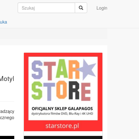
Login
auka
Motyl
wadzący
ocznego