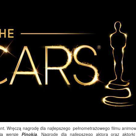
lunt. Wręczą nagrodę dla najlepszego pełnometrażowego filmu animo
oją wersję
Pinokia
. Nagrodę dla najlepszego aktora oraz aktorki