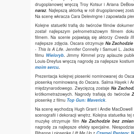
drugoplanowej wręczą Troy Kotsur i Ariana DeBos
naraz
. Najlepszą aktorką w roli drugoplanowej zos
Na scenę wkracza Cara Delevingne i zapowiada pi
Kolejne statuetki trafią do twórców filmów dokum
został najlepszym pełnometrażowym filmem do
filmem. Na scenie pojawiają się aktorzy
Creeda III
najlepsze zdjęcia. Oscara otrzymuje
Na Zachodzie
-
This Is A Life
. Jennifer Connelly i Samuel L. Jac
filmu
Wieloryb
.
Jimmy Kimmel przy aplauzie publ
Louis-Dreyfus wręczą nagrodę za najlepsze kostium
moim sercu
.
Prezentacja kolejnej piosenki nominowanej do Osca
piosenką nominowaną do Oscara. Salma Hayek i A
międzynarodowego. Zwycięzcą zostaje
Na Zachodz
krótkometrażowych. Nagrody trafiają do twórców
Z
piosenkę z filmu
Top Gun: Maverick
.
Na scenę wychodzą Hugh Grant i Andie MacDowell 
scenografii i dekoracji wnętrz. Kolejna statuetka tej
muzykę otrzymuje film
Na Zachodzie bez zmian
nagrodę za najlepsze efekty specjalne. Niespodzia
Rihannę i piosenkę
Lift Me Up
z
Czarnej Pantery: