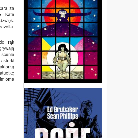
cara za
 i Kate
dźwięk.
ravolta.
do rąk
grywają
 scenie
aktorki
aktorką
tatuetkę
edmioma