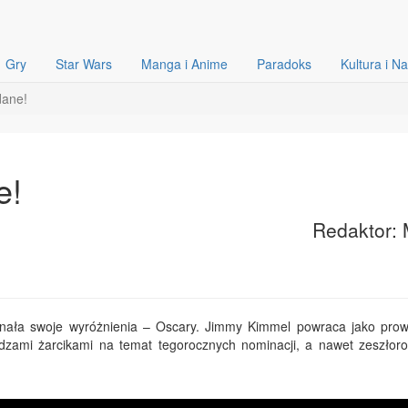
Gry
Star Wars
Manga i Anime
Paradoks
Kultura i N
dane!
e!
Redaktor: 
nała swoje wyróżnienia – Oscary. Jimmy Kimmel powraca jako pro
idzami żarcikami na temat tegorocznych nominacji, a nawet zeszłor