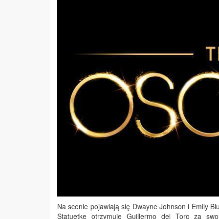
Na scenie pojawiają się Dwayne Johnson i Emily B
Statuetkę otrzymuje Guillermo del Toro za sw