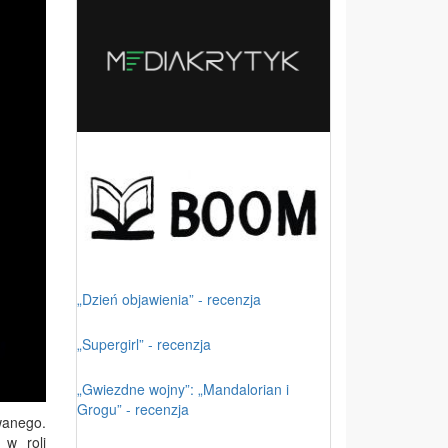
„Dzień objawienia” - recenzja
„Supergirl” - recenzja
„Gwiezdne wojny”: „Mandalorian i
Grogu” - recenzja
wanego.
 w roli