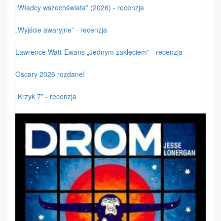
„Władcy wszechświata” (2026) - recenzja
„Wyjście awaryjne” - recenzja
Lawrence Watt-Ewans „Jednym zaklęciem” - recenzja
Oscary 2026 rozdane!
„Krzyk 7” - recenzja