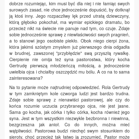
dobrze rozumiejąc, kim musi być dla niej i nie łamiąc swych
surowych zasad, nie chce jednocześnie dopuścić, by dotknął
ją ktoś inny. Jego rozpaczliwy lęk przed utratą dziewczyny,
którą głęboko pokochał, ma wymiar epickiego dramatu, bo
przecież nikt na świecie nie panuje nad tym, co czuje. Zdaje
sobie jednocześnie sprawę z niewłaściwości swych pragnień,
a to stanowi jego osobiste piekło. Obok niego cierpi żona,
która jakimś szóstym zmysłem już pierwszego dnia odgadła
w brudnej, zawszonej "przybłędzie" swą przyszłą rywalkę.
Cierpienie nie omija też syna pastorostwa, który kocha
Gertrudę pierwszą młodzieńczą miłością, a jednocześnie
uwielbia ojca i chciałby oszczędzić mu bólu. A co na to sama
zainteresowana?
Na to pytanie może najtrudniej odpowiedzieć. Rola Gertrudy
w tym zamkniętym kole czworga ludzi jest bardzo trudna.
Zdaje sobie sprawę z nienawiści pastorowej, ale czy do
końca rozumie uczucia przybranego ojca, nie jest jasne.
Sama go kocha, jak córka i tylko córka, kocha również jego
syna. Jest w tym wszystkim niezwykle bezbronna i niewinna,
bezgrzeszna jak anioł. Co do innych, można mieć
wątpliwości. Pastorowa budzi niechęć swym stosunkiem do
sieroty, choć przecież tak łatwo ją zrozumieć. Pastor może