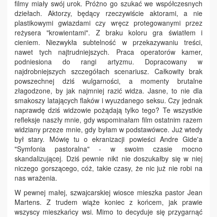
filmy miały swój urok. Próżno go szukać we współczesnych
dziełach. Aktorzy, będący rzeczywiście aktorami, a nie
plastikowymi gwiazdami czy wręcz protegowanymi przez
reżysera "krowientami". Z braku koloru gra światłem i
cieniem. Niezwykła subtelność w przekazywaniu treści,
nawet tych najtrudniejszych. Praca operatorów kamer,
podniesiona do rangi artyzmu. Dopracowany w
najdrobniejszych szczegółach scenariusz. Całkowity brak
powszechnej dziś wulgarności, a momenty brutalne
złagodzone, by jak najmniej razić widza. Jasne, to nie dla
smakoszy latających flaków i wyuzdanego seksu. Czy jednak
naprawdę dziś widzowie pożądają tylko tego? Te wszystkie
refleksje naszły mnie, gdy wspominałam film ostatnim razem
widziany przeze mnie, gdy byłam w podstawówce. Już wtedy
był stary. Mówię tu o ekranizacji powieści Andre Gide'a
"Symfonia pastoralna" - w swoim czasie mocno
skandalizującej. Dziś pewnie nikt nie doszukałby się w niej
niczego gorszącego, cóż, takie czasy, że nic już nie robi na
nas wrażenia.
W pewnej małej, szwajcarskiej wiosce mieszka pastor Jean
Martens. Z trudem wiąże koniec z końcem, jak prawie
wszyscy mieszkańcy wsi. Mimo to decyduje się przygarnąć