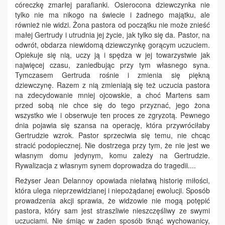
córeczkę zmarłej parafianki. Osierocona dziewczynka nie
tylko nie ma nikogo na świecie i żadnego majątku, ale
również nie widzi. Żona pastora od początku nie może znieść
małej Gertrudy i utrudnia jej życie, jak tylko się da. Pastor, na
odwrót, obdarza niewidomą dziewczynkę gorącym uczuciem.
Opiekuje się nią, uczy ją i spędza w jej towarzystwie jak
najwięcej czasu, zaniedbując przy tym własnego syna.
Tymczasem Gertruda rośnie i zmienia się piękną
dziewczynę. Razem z nią zmieniają się też uczucia pastora
na zdecydowanie mniej ojcowskie, a choć Martens sam
przed sobą nie chce się do tego przyznać, jego żona
wszystko wie i obserwuje ten proces ze zgryzotą. Pewnego
dnia pojawia się szansa na operację, która przywróciłaby
Gertrudzie wzrok. Pastor sprzeciwia się temu, nie chcąc
stracić podopiecznej. Nie dostrzega przy tym, że nie jest we
własnym domu jedynym, komu zależy na Gertrudzie.
Rywalizacja z własnym synem doprowadza do tragedii....
Reżyser Jean Delannoy opowiada niełatwą historię miłości,
która ulega nieprzewidzianej i niepożądanej ewolucji. Sposób
prowadzenia akcji sprawia, że widzowie nie mogą potępić
pastora, który sam jest straszliwie nieszczęśliwy ze swymi
uczuciami. Nie śmiąc w żaden sposób tknąć wychowanicy,