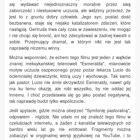
się wydawać niejednoznaczny moralnie przez swą
zaborczość i niestosowne uczucia, ale widzimy przecież, że
jest to z gruntu dobry człowiek. Jego syn, postać dość
bezbarwna, staje się niejako katalizatorem zdarzeń, które
nastąpią. Gertruda trwa cały czas w zawieszeniu, nie mogąc
i nie chcąc się bronić, ani też zdecydować w żadnej kwestii o
sobie. Przejmujący dramat, w którym nikt nie jest tak
naprawdę niczemu winny.
Można wspomnieć, że echem tego filmu jest jeden z wątków
znanej meksykańskiej telenoweli "Esmeralda", mianowicie
motyw uczucia oszpeconego przez pożar lekarza Lucio do
ociemniałej dziewczynki, którą uczy i wychowuje. Tak samo
jak pastor, Lucio nie śmie skrzywdzić Esmeraldy, nawet gdy
ma ku temu okazję, ale robi wszystko, by nie oddać jej
innemu. I choć przedstawia się go jako postać negatywną,
tak naprawdę budzi tylko współczucie.
Jeśli spytacie, gdzie można obejrzeć "Symfonię pastoralną",
odpowiem - nigdzie. Nie udało mi się znaleźć tego filmu w
czeluściach internetu, a żaden z kanałów telewizyjnych od
bardzo wielu lat go nie emitował. Fragmenty można
zobaczyć w oryginalnej wersji językowej na YouTube, i to