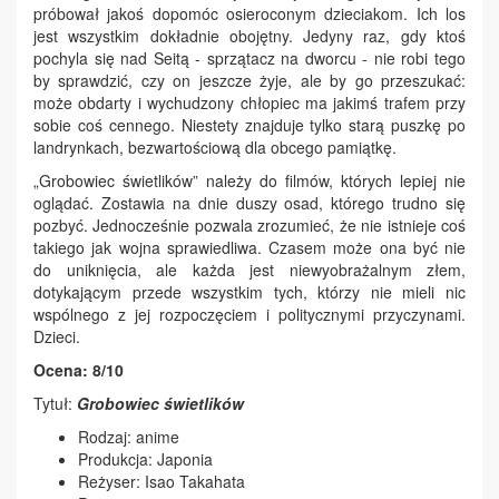
próbował jakoś dopomóc osieroconym dzieciakom. Ich los
jest wszystkim dokładnie obojętny. Jedyny raz, gdy ktoś
pochyla się nad Seitą - sprzątacz na dworcu - nie robi tego
by sprawdzić, czy on jeszcze żyje, ale by go przeszukać:
może obdarty i wychudzony chłopiec ma jakimś trafem przy
sobie coś cennego. Niestety znajduje tylko starą puszkę po
landrynkach, bezwartościową dla obcego pamiątkę.
„Grobowiec świetlików” należy do filmów, których lepiej nie
oglądać. Zostawia na dnie duszy osad, którego trudno się
pozbyć. Jednocześnie pozwala zrozumieć, że nie istnieje coś
takiego jak wojna sprawiedliwa. Czasem może ona być nie
do uniknięcia, ale każda jest niewyobrażalnym złem,
dotykającym przede wszystkim tych, którzy nie mieli nic
wspólnego z jej rozpoczęciem i politycznymi przyczynami.
Dzieci.
Ocena: 8/10
Tytuł:
Grobowiec świetlików
Rodzaj: anime
Produkcja: Japonia
Reżyser: Isao Takahata