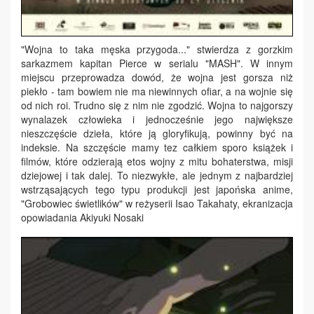
"Wojna to taka męska przygoda..." stwierdza z gorzkim
sarkazmem kapitan Pierce w serialu "MASH". W innym
miejscu przeprowadza dowód, że wojna jest gorsza niż
piekło - tam bowiem nie ma niewinnych ofiar, a na wojnie się
od nich roi. Trudno się z nim nie zgodzić. Wojna to najgorszy
wynalazek człowieka i jednocześnie jego największe
nieszczęście dzieła, które ją gloryfikują, powinny być na
indeksie. Na szczęście mamy tez całkiem sporo książek i
filmów, które odzierają etos wojny z mitu bohaterstwa, misji
dziejowej i tak dalej. To niezwykłe, ale jednym z najbardziej
wstrząsających tego typu produkcji jest japońska anime,
"Grobowiec świetlików" w reżyserii Isao Takahaty, ekranizacja
opowiadania Akiyuki Nosaki