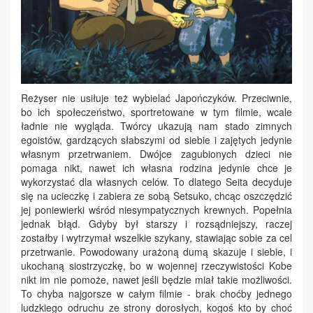
Reżyser nie usiłuje też wybielać Japończyków. Przeciwnie,
bo ich społeczeństwo, sportretowane w tym filmie, wcale
ładnie nie wygląda. Twórcy ukazują nam stado zimnych
egoistów, gardzących słabszymi od siebie i zajętych jedynie
własnym przetrwaniem. Dwójce zagubionych dzieci nie
pomaga nikt, nawet ich własna rodzina jedynie chce je
wykorzystać dla własnych celów. To dlatego Seita decyduje
się na ucieczkę i zabiera ze sobą Setsuko, chcąc oszczędzić
jej poniewierki wśród niesympatycznych krewnych. Popełnia
jednak błąd. Gdyby był starszy i rozsądniejszy, raczej
zostałby i wytrzymał wszelkie szykany, stawiając sobie za cel
przetrwanie. Powodowany urażoną dumą skazuje i siebie, i
ukochaną siostrzyczkę, bo w wojennej rzeczywistości Kobe
nikt im nie pomoże, nawet jeśli będzie miał takie możliwości.
To chyba najgorsze w całym filmie - brak choćby jednego
ludzkiego odruchu ze strony dorosłych, kogoś kto by choć