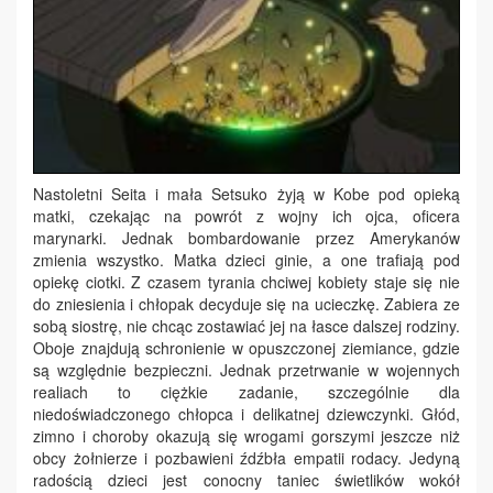
Nastoletni Seita i mała Setsuko żyją w Kobe pod opieką
matki, czekając na powrót z wojny ich ojca, oficera
marynarki. Jednak bombardowanie przez Amerykanów
zmienia wszystko. Matka dzieci ginie, a one trafiają pod
opiekę ciotki. Z czasem tyrania chciwej kobiety staje się nie
do zniesienia i chłopak decyduje się na ucieczkę. Zabiera ze
sobą siostrę, nie chcąc zostawiać jej na łasce dalszej rodziny.
Oboje znajdują schronienie w opuszczonej ziemiance, gdzie
są względnie bezpieczni. Jednak przetrwanie w wojennych
realiach to ciężkie zadanie, szczególnie dla
niedoświadczonego chłopca i delikatnej dziewczynki. Głód,
zimno i choroby okazują się wrogami gorszymi jeszcze niż
obcy żołnierze i pozbawieni źdźbła empatii rodacy. Jedyną
radością dzieci jest conocny taniec świetlików wokół