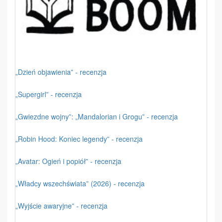
„Dzień objawienia” - recenzja
„Supergirl” - recenzja
„Gwiezdne wojny”: „Mandalorian i Grogu” - recenzja
„Robin Hood: Koniec legendy” - recenzja
„Avatar: Ogień i popiół” - recenzja
„Władcy wszechświata” (2026) - recenzja
„Wyjście awaryjne” - recenzja