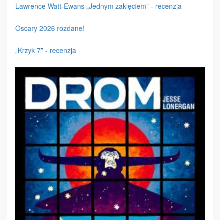
Lawrence Watt-Ewans „Jednym zaklęciem” - recenzja
Oscary 2026 rozdane!
„Krzyk 7” - recenzja