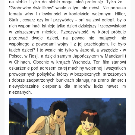
na siebie i tylko do siebie mogą mieć pretensję. Tylko że...
"Grobowiec świetlików" wcale o tym nie mówi. Nie porusza
tematu winy i niewinności w kontekście wojennym. Hitler,
Stalin, cesarz czy inni przywódcy - oni są zbyt odlegli, by o
nich wspominać. Istnieje tylko dzień dzisiejszy i rzeczywistość
w zniszczonym mieście. Rzeczywistość, w której próbuje
przetrwać dwoje dzieci, na pewno nie mających nic
wspólnego z powodami wojny i z jej przebiegiem. Ile było
takich dzieci? I to wcale nie tylko w Japonii, a wszędzie - w
Polsce, w Rosji, a dzięki samym Japończykom w Mandżurii i
w Chinach. Obecnie w krajach Wschodu. Ten film stanowi
oskarżenie pod adresem całej machiny wojennej i wszystkich
prowojennych polityków, którzy w bezpiecznych, strzeżonych
i dobrze zaopatrzonych bunkrach planują na zimno śmierć i
niewyobrażalne cierpienia dla milionów ludzi nawet im
nieznanych.