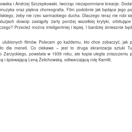
iatkowska i Andrzej Szczepkowski, tworząc niezapomniane kreacje. Dod
 muzyka oraz piękna choreografia. Film podobnie jak będąca jego p
lskiego, żeby nie rzec sarmackiego ducha. Dlaczego teraz nie robi si
uzjach dowcip zastąpiły żarty poniżej wszelkiej krytyki, orbitujące
ego? Przecież można inteligentniej i lepiej. I bardziej śmiesznie będ
h ulubionych filmów. Polecam go każdemu, kto chce zobaczyć, jak 
ło dla meneli. Co ciekawe – jest to druga ekranizacja sztuki T
go Zarzyckiego, powstała w 1939 roku, ale kopia uległa zniszczeniu 
cą i śpiewającą Leną Żelichowską, odtwarzającą rolę Kamilli.