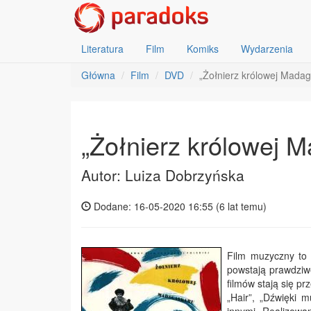
Literatura
Film
Komiks
Wydarzenia
Główna
Film
DVD
„Żołnierz królowej Madag
„Żołnierz królowej M
Autor: Luiza Dobrzyńska
Dodane: 16-05-2020 16:55 (
6 lat temu
)
Film muzyczny to 
powstają prawdziwe
filmów stają się p
„Hair”, „Dźwięki m