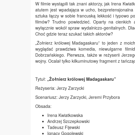
W filmie wystąpili tak znani aktorzy, jak Irena Kw
atutem jest wpadająca w ucho, bezpretensjonalna
sztuka łączy w sobie francuską lekkość i typowo po
filmów? Trudno powiedzieć. Oparty na cienkich al
wyłącznie wokół spraw wydalniczo-genitalnych. Dlacz
Choć gdzie teraz szukać takich aktorów?
„Żołnierz królowej Madagaskaru” to jeden z moic
wyglądać prawdziwa komedia, niewulgarne filmid
Dobrzańskiego. Pierwsza, także w reżyserii Jerze
wojny. Ocalał tylko kilkuminutowy fragment z tańczą
Tytuł:
„Żołnierz królowej Madagaskaru”
Reżyseria: Jerzy Zarzycki
Scenariusz: Jerzy Zarzycki, Jeremi Przybora
Obsada:
Irena Kwiatkowska
Andrzej Szczepkowski
Tadeusz Fijewski
Ignacy Gogolewski