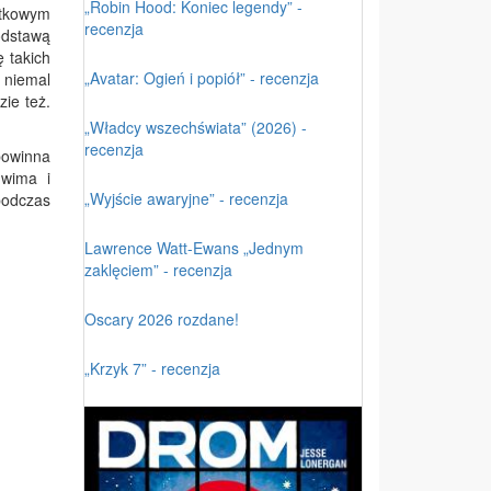
„Robin Hood: Koniec legendy” -
atkowym
recenzja
odstawą
ę takich
„Avatar: Ogień i popiół” - recenzja
 niemal
zie też.
„Władcy wszechświata” (2026) -
recenzja
powinna
uwima i
„Wyjście awaryjne” - recenzja
podczas
Lawrence Watt-Ewans „Jednym
zaklęciem” - recenzja
Oscary 2026 rozdane!
„Krzyk 7” - recenzja