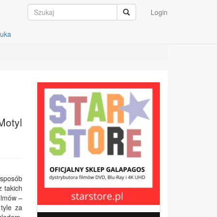
Login
auka
Motyl
 sposób
z takich
filmów –
tyle za