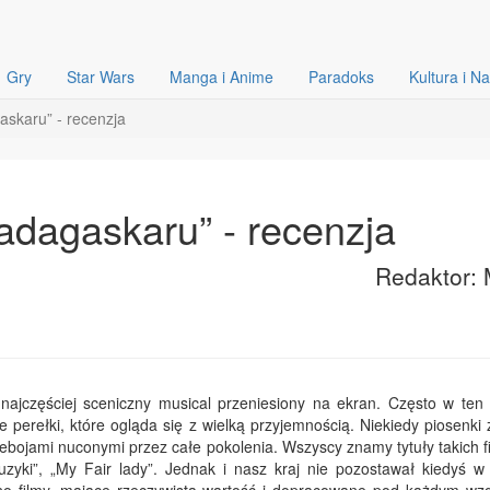
Gry
Star Wars
Manga i Anime
Paradoks
Kultura i N
askaru” - recenzja
adagaskaru” - recenzja
Redaktor: 
najczęściej sceniczny musical przeniesiony na ekran. Często w ten
 perełki, które ogląda się z wielką przyjemnością. Niekiedy piosenki 
rzebojami nuconymi przez całe pokolenia. Wszyscy znamy tytuły takich 
uzyki”, „My Fair lady”. Jednak i nasz kraj nie pozostawał kiedyś w 