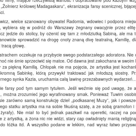
no filmy, mające rzeczywistą wartość i dopracowane pod każdym wz
 „Żołnierz królowej Madagaskaru”, ekranizacja farsy scenicznej, bijące
ci.
wicz, wielce szanowany obywatel Radomia, wdowiec i podpora miej
o, wybiera się w podróż do Warszawy żegnany owacyjnie przez elit
cz jedzie do stolicy, by ożenić się tam z młodziutką Sabiną, ale ma 
nowicie sprowadzić na drogę cnoty znaną divę teatralną, Kamillę, dla
 tracą głowę.
strachem oczekuje na przybycie swego podstarzałego adoratora. Nie 
hoć nie śmie sprzeciwić się matce. Od dawna jest zakochana w swoim 
za piękną Kamillą. Chłopak nie ma pojęcia, że artystka jest kochan
kromną Sabinkę, którą przywykł traktować jak młodszą siostrę. Pr
fornego synka Kazia, uruchamia całą lawinę przezabawnych wydarzeń
tcie farsy pod tym samym tytułem. Jeśli weźmie się pod uwagę, że 
uwim, można zrozumieć jego wyrafinowany smak. Ponieważ Tuwim osobiś
rsie zarówno samą konstrukcję dzieł „podkasanej Muzy”, jak i powsz
cego statku artystka ma na sobie fikuśną szatę, a ze sobą gramofon i
rafy). Nie miał to być jednak paszkwil na operetki, raczej na po
 artystką, a żona nic nie widzi, stary cap owładnięty manią religijną
ą do łóżka itd. A wszystko podane w lekkim, nad wyraz łatwo przysw