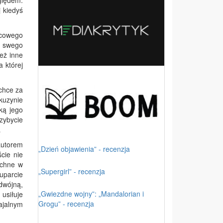
ględem.
j kiedyś
scowego
ę swego
też inne
 której
chce za
kuzynie
ką jego
zybycie
…
autorem
„Dzień objawienia” - recenzja
cie nie
echne w
„Supergirl” - recenzja
 uparcie
dwójną,
„Gwiezdne wojny”: „Mandalorian i
 usiłuje
Grogu” - recenzja
ajalnym