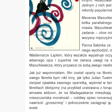
innymi. Realizowa
Jednym z nich jest
rekordy popularnoś
Mecenas Mazurkie
kółka parafialneg
miasta. Mazurkiewi
zadanie – chce mia
wszyscy mężczyźni
Panna Sabinka ze 
niego wychodzić, c
Waldemarze Łąckim, który wszakże wypatruje oczy 
własnego ojca i zupełnie nie zwraca uwagi na s
Mazurkiewicza, który przywozi ze sobą swego nies
Jak już wspomniałam, film został oparty na libre
owego libretta bym nikt inny, jak tylko Julian T
cierpiał zjawiska zwanego operetką, wyśmiał w fa
librettach idiotyzmy (na przykład uratowana z toną
wmawia widzom, że na Madagaskarze mieszkają ży
mieszczańska moralność – nobliwy ojciec romansuje z
nawrócić „grzesznicę” i jednocześnie zaciągnąć j
sosie.