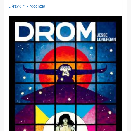
„Krzyk 7” - recenzja