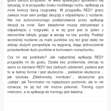
sytuacją, iż w przypadku braku możliwego ruchu, aplikacja za
mnie kończy daną rozgrywkę. W przypadku RED7 gracz
zawsze musi sam podjąć decyzję o odpadnięciu z rozdania.
Nie ma autonomicznego podejmowania przez aplikację
decyzji za mnie. Sam świadomie muszę zdecydować o
odpadnięciu z rozgrywki, a w tej grze jest to jeden z
elementów taktyki, grając w wersję na tzw. punkty. Poddać
wcześniej rozdanie za mało punktów czy też grać dalej nie
widząc dużych perspektyw na wygraną, dając jednocześnie
przeciwnikowi dużo punktów w końcowym rozrachunku.
Czy mi się podobało? Jak najbardziej aplikacja RED7
przypadła mi do gustu. Działa bez problemów, oferuje to
samo co karciane RED7 bez żadnych udziwnień, podane jest
to w ładnej formie i jest skuteczne… piekielnie skuteczne…
jak tytułowy „Elektronicky mordulec”... skutecznie gra
„zabija”, jak Terminator na najwyższym poziomie, ale to nie
oznacza, że jej też nie można pokonać. Trening czyni
mistrzem, a ta aplikacja do treningu jest świetna.