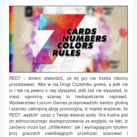
RED7 – śmiem stwierdzić, że tej gry nie trzeba nikomu
przedstawiać. Albo w nią Drogi Czytelniku grałeś, a jeśli nie
to i tak na pewno o niej słyszałeś, jeśli zaś nie słyszałeś, to
masz ogromną szansę to niedopatrzenie naprawić.
Wydawnictwo Lucrum Games przeprowadziło bardzo głośną
i szeroko zakrojoną akcję promocyjną, iż miałeś wrażenie, że
RED7 „wyjdzie” zaraz z Twojej własnej szafy. Gra trudna jest
do jednoznacznego skategoryzowania ze względu na fakt, iż
zarówno może być „chfillerkiem”, jak i wymagającym tytułem
przy graczach uwielbiających przeliczać, szacować i