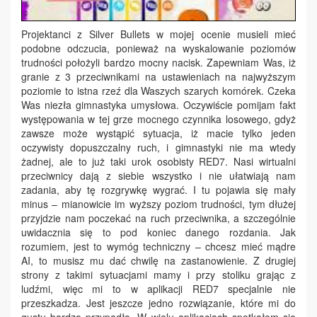
Projektanci z Silver Bullets w mojej ocenie musieli mieć
podobne odczucia, ponieważ na wyskalowanie poziomów
trudności położyli bardzo mocny nacisk. Zapewniam Was, iż
granie z 3 przeciwnikami na ustawieniach na najwyższym
poziomie to istna rzeź dla Waszych szarych komórek. Czeka
Was niezła gimnastyka umysłowa. Oczywiście pomijam fakt
występowania w tej grze mocnego czynnika losowego, gdyż
zawsze może wystąpić sytuacja, iż macie tylko jeden
oczywisty dopuszczalny ruch, i gimnastyki nie ma wtedy
żadnej, ale to już taki urok osobisty RED7. Nasi wirtualni
przeciwnicy dają z siebie wszystko i nie ułatwiają nam
zadania, aby tę rozgrywkę wygrać. I tu pojawia się mały
minus – mianowicie im wyższy poziom trudności, tym dłużej
przyjdzie nam poczekać na ruch przeciwnika, a szczególnie
uwidacznia się to pod koniec danego rozdania. Jak
rozumiem, jest to wymóg techniczny – chcesz mieć mądre
AI, to musisz mu dać chwilę na zastanowienie. Z drugiej
strony z takimi sytuacjami mamy i przy stoliku grając z
ludźmi, więc mi to w aplikacji RED7 specjalnie nie
przeszkadza. Jest jeszcze jedno rozwiązanie, które mi do
gustu bardzo przypadło. W wielu aplikacjach spotkałem się