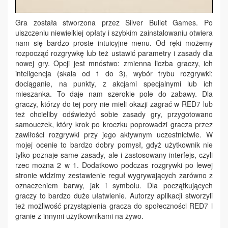
Gra została stworzona przez Silver Bullet Games. Po
uiszczeniu niewielkiej opłaty i szybkim zainstalowaniu otwiera
nam się bardzo proste intuicyjne menu. Od ręki możemy
rozpocząć rozgrywkę lub też ustawić parametry i zasady dla
nowej gry. Opcji jest mnóstwo: zmienna liczba graczy, ich
inteligencja (skala od 1 do 3), wybór trybu rozgrywki:
dociąganie, na punkty, z akcjami specjalnymi lub ich
mieszanka. To daje nam szerokie pole do zabawy. Dla
graczy, którzy do tej pory nie mieli okazji zagrać w RED7 lub
też chcieliby odświeżyć sobie zasady gry, przygotowano
samouczek, który krok po kroczku poprowadzi gracza przez
zawiłości rozgrywki przy jego aktywnym uczestnictwie. W
mojej ocenie to bardzo dobry pomysł, gdyż użytkownik nie
tylko poznaje same zasady, ale i zastosowany interfejs, czyli
rzec można 2 w 1. Dodatkowo podczas rozgrywki po lewej
stronie widzimy zestawienie reguł wygrywających zarówno z
oznaczeniem barwy, jak i symbolu. Dla początkujących
graczy to bardzo duże ułatwienie. Autorzy aplikacji stworzyli
też możliwość przystąpienia gracza do społeczności RED7 i
granie z innymi użytkownikami na żywo.