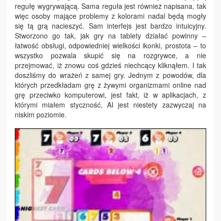
regułę wygrywającą. Sama reguła jest również napisana, tak
więc osoby mające problemy z kolorami nadal będą mogły
się tą grą nacieszyć. Sam interfejs jest bardzo intuicyjny.
Stworzono go tak, jak gry na tablety działać powinny –
łatwość obsługi, odpowiedniej wielkości ikonki, prostota – to
wszystko pozwala skupić się na rozgrywce, a nie
przejmować, iż znowu coś gdzieś niechcący kliknąłem. I tak
doszliśmy do wrażeń z samej gry. Jednym z powodów, dla
których przedkładam grę z żywymi organizmami online nad
grę przeciwko komputerowi, jest fakt, iż w aplikacjach, z
którymi miałem styczność, AI jest niestety zazwyczaj na
niskim poziomie.