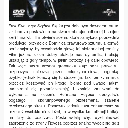
Fast Five, czyli Szybka Piątka
jest dobitnym dowodem na to,
jak bardzo postawiono na stworzenie ujednoliconej i spójnej
serii i marki. Film otwiera scena, która zamykała poprzednią
produkcję, przyjaciele Dominica brawurowo szturmują konwój
penitencjarny, by oswobodzić głowę tej nieformalnej rodziny.
Film już na dzień dobry atakuje nas dynamiką i akcją,
ustalając z góry tempo, w jakim potoczy się dalej opowieść.
Tak więc nasza wesoła gromadka staje poza prawem i
rozpoczyna ucieczkę przed międzynarodową nagonką.
Szybko jednak kończą się fundusze (no tak, benzyna musi
przecież kosztować ich krocie, biorąc pod uwagę, jakimi
monstrami się przemieszczają) i zostają zmuszeni do
wykonania na zlecenie Hermana Reyesa, obrzydliwie
bogatego i skorumpowanego biznesmena, szalenie
ryzykownego skoku. Ponieważ jednak nasi bohaterowie są
przecież wściekle niezależni, to w wyniku komplikacji trafiają
na listę do odstrzału. Postanawiają więc wyeliminować
zagrożenie ze strony Reyesa poprzez totalne wydojenie go z