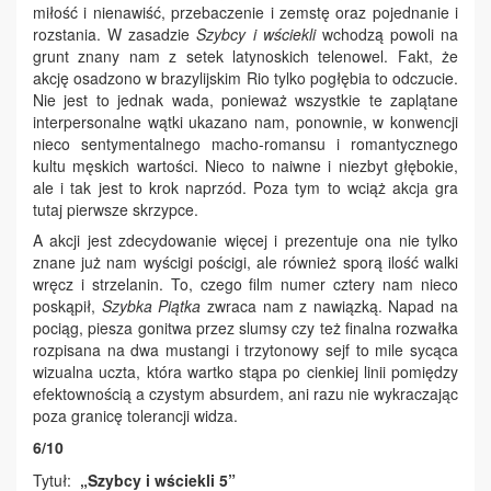
miłość i nienawiść, przebaczenie i zemstę oraz pojednanie i
rozstania. W zasadzie
Szybcy i wściekli
wchodzą powoli na
grunt znany nam z setek latynoskich telenowel. Fakt, że
akcję osadzono w brazylijskim Rio tylko pogłębia to odczucie.
Nie jest to jednak wada, ponieważ wszystkie te zaplątane
interpersonalne wątki ukazano nam, ponownie, w konwencji
nieco sentymentalnego macho-romansu i romantycznego
kultu męskich wartości. Nieco to naiwne i niezbyt głębokie,
ale i tak jest to krok naprzód. Poza tym to wciąż akcja gra
tutaj pierwsze skrzypce.
A akcji jest zdecydowanie więcej i prezentuje ona nie tylko
znane już nam wyścigi pościgi, ale również sporą ilość walki
wręcz i strzelanin. To, czego film numer cztery nam nieco
poskąpił,
Szybka Piątka
zwraca nam z nawiązką. Napad na
pociąg, piesza gonitwa przez slumsy czy też finalna rozwałka
rozpisana na dwa mustangi i trzytonowy sejf to mile sycąca
wizualna uczta, która wartko stąpa po cienkiej linii pomiędzy
efektownością a czystym absurdem, ani razu nie wykraczając
poza granicę tolerancji widza.
6/10
Tytuł:
„Szybcy i wściekli 5”