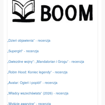
„Dzień objawienia” - recenzja
„Supergirl” - recenzja
„Gwiezdne wojny”: „Mandalorian i Grogu” - recenzja
„Robin Hood: Koniec legendy” - recenzja
„Avatar: Ogień i popiół” - recenzja
„Władcy wszechświata” (2026) - recenzja
„Wyjście awaryjne” - recenzja