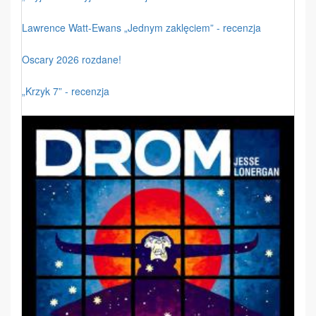
Lawrence Watt-Ewans „Jednym zaklęciem” - recenzja
Oscary 2026 rozdane!
„Krzyk 7” - recenzja