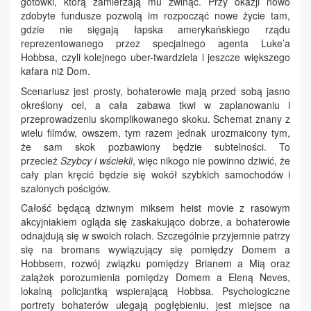
gotówki, którą zamierzają mu zwinąć. Przy okazji nowo
zdobyte fundusze pozwolą im rozpocząć nowe życie tam,
gdzie nie sięgają łapska amerykańskiego rządu
reprezentowanego przez specjalnego agenta Luke’a
Hobbsa, czyli kolejnego uber-twardziela i jeszcze większego
kafara niż Dom.
Scenariusz jest prosty, bohaterowie mają przed sobą jasno
określony cel, a cała zabawa tkwi w zaplanowaniu i
przeprowadzeniu skomplikowanego skoku. Schemat znany z
wielu filmów, owszem, tym razem jednak urozmaicony tym,
że sam skok pozbawiony będzie subtelności. To
przecież
Szybcy i wściekli
, więc nikogo nie powinno dziwić, że
cały plan kręcić będzie się wokół szybkich samochodów i
szalonych pościgów.
Całość będącą dziwnym miksem heist movie z rasowym
akcyjniakiem ogląda się zaskakująco dobrze, a bohaterowie
odnajdują się w swoich rolach. Szczególnie przyjemnie patrzy
się na bromans wywiązujący się pomiędzy Domem a
Hobbsem, rozwój związku pomiędzy Brianem a Mią oraz
zalążek porozumienia pomiędzy Domem a Eleną Neves,
lokalną policjantką wspierającą Hobbsa. Psychologiczne
portrety bohaterów ulegają pogłębieniu, jest miejsce na