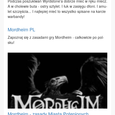
Pod­czas po­szu­ki­wań Wy­rd­sto­ne'a do­brze mieć w rę­ku miecz.
A w cho­le­wie bu­ta - ostry szty­let. I łuk w za­się­gu dło­ni. I amu­
let szczę­ścia... I naj­le­piej mieć to wszyst­ko spi­sa­ne na kar­cie
war­ban­dy!
Mordheim PL
Za­po­znaj się z za­sa­da­mi gry Mor­dhe­im - cał­ko­wi­cie po pol­
sku!
Mordheim - zasady Miasta Potępionych