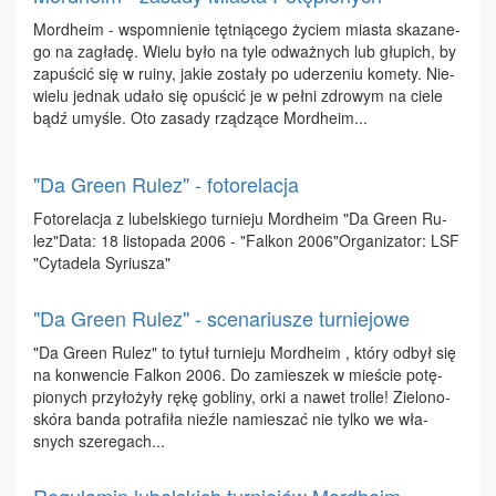
Mor­dhe­im - wspo­mnie­nie tęt­nią­ce­go ży­ciem mia­sta ska­za­ne­
go na za­gła­dę. Wie­lu by­ło na ty­le od­waż­nych lub głu­pich, by
za­pu­ścić się w ru­iny, ja­kie zo­sta­ły po ude­rze­niu ko­me­ty. Nie­
wie­lu jed­nak uda­ło się opu­ścić je w peł­ni zdro­wym na cie­le
bądź umy­śle. Oto za­sa­dy rzą­dzą­ce Mor­dhe­im...
"Da Green Rulez" - fotorelacja
Fo­to­re­la­cja z lu­bel­skie­go tur­nie­ju Mor­dhe­im "Da Gre­en Ru­
lez"Da­ta: 18 li­sto­pa­da 2006 - "Fal­kon 2006"Or­ga­ni­za­tor: LSF
"Cy­ta­de­la Sy­riu­sza"
"Da Green Rulez" - scenariusze turniejowe
"Da Gre­en Ru­lez" to ty­tuł tur­nie­ju Mor­dhe­im , któ­ry od­był się
na kon­wen­cie Fal­kon 2006. Do za­mie­szek w mie­ście po­tę­
pio­nych przy­ło­ży­ły rę­kę go­bli­ny, or­ki a na­wet trol­le! Zie­lo­no­
skó­ra ban­da po­tra­fi­ła nie­źle na­mie­szać nie tyl­ko we wła­
snych sze­re­gach...