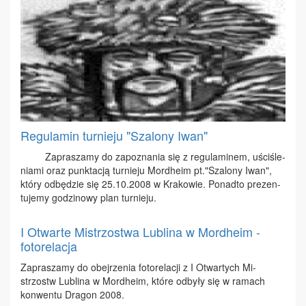
Regulamin turnieju "Szalony Iwan"
Za­pra­sza­my do za­po­zna­nia się z re­gu­la­mi­nem, uści­śle­
nia­mi oraz punk­ta­cją tur­nie­ju Mor­dhe­im pt."Sza­lo­ny Iwan",
któ­ry od­bę­dzie się 25.10.2008 w Kra­ko­wie. Po­nad­to pre­zen­
tu­je­my go­dzi­no­wy plan tur­nie­ju.
I Otwarte Mistrzostwa Lublina w Mordheim -
fotorelacja
Za­pra­sza­my do obej­rze­nia fo­to­re­la­cji z I Otwar­tych Mi­
strzostw Lu­bli­na w Mor­dhe­im, któ­re od­by­ły się w ra­mach
kon­wen­tu Dra­gon 2008.