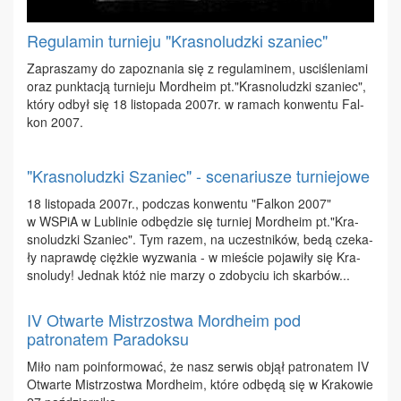
Regulamin turnieju "Krasnoludzki szaniec"
Za­pra­sza­my do za­po­zna­nia się z re­gu­la­mi­nem, usci­śle­nia­mi
oraz punk­ta­cją tur­nie­ju Mor­dhe­im pt."Kra­sno­ludz­ki sza­niec",
któ­ry od­był się 18 li­sto­pa­da 2007r. w ra­mach kon­wen­tu Fal­
kon 2007.
"Krasnoludzki Szaniec" - scenariusze turniejowe
18 li­sto­pa­da 2007r., pod­czas kon­wen­tu "Fal­kon 2007"
w WSPiA w Lu­bli­nie od­bę­dzie się tur­niej Mor­dhe­im pt."Kra­
sno­ludz­ki Sza­niec". Tym ra­zem, na uczest­ni­ków, be­dą cze­ka­
ły na­praw­dę cięż­kie wy­zwa­nia - w mie­ście po­ja­wi­ły się Kra­
sno­lu­dy! Jed­nak któż nie ma­rzy o zdo­by­ciu ich skar­bów...
IV Otwarte Mistrzostwa Mordheim pod
patronatem Paradoksu
Mi­ło nam po­in­for­mo­wać, że nasz ser­wis ob­jął pa­tro­na­tem IV
Otwar­te Mi­strzo­stwa Mor­dhe­im, któ­re od­bę­dą się w Kra­ko­wie