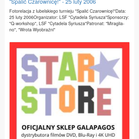
"Spalić Czarownicę!" - 25 luty 2006
Fo­to­re­la­cja z lu­bel­skie­go tur­nie­ju "Spa­lić Cza­row­ni­cę!"Da­ta:
25 lu­ty 2006Or­ga­ni­za­tor: LSF "Cy­ta­de­la Sy­riu­sza"Spon­so­rzy:
"Q-work­shop", LSF "Cy­ta­de­la Sy­riu­sza"Pa­tro­nat: "Mi­ra­glia­
no", "Wro­ta Wy­obraź­ni"