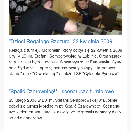
"Dzieci Rogatego Szczura" 22 kwietnia 2006
Re­la­cja z tur­nie­ju Mor­dhe­im, któ­ry od­był się 22 kwiet­nia 2006
r. w IV LO im. Ste­fa­nii Sem­po­łow­skiej w Lu­bli­nie. Or­ga­ni­za­to­
rem tur­nie­ju by­ło Lu­bel­skie Sto­wa­rzy­sze­nie Fan­ta­sty­ki "Cy­ta­
de­la Sy­riu­sza". Im­pre­zę spon­so­ro­wa­ły skle­py in­ter­ne­to­we
"Ja­ma" oraz "Q-work­shop" a tak­że LSF "Cy­ta­de­la Sy­riu­sza".
"Spalić Czarownicę!" - scenarusze turniejowe
25 lu­te­go 2006 w LO im. Ste­fa­nii Sem­po­łow­skiej w Lu­bli­nie
od­był się tur­niej Mor­dhe­im pt."Spa­lić Cza­row­ni­cę". Sce­na­riu­
sze z ele­men­ta­mi ma­gii spra­wi­ły, że roz­gryw­ki od­bie­gły da­le­
ko od stan­dar­dów...