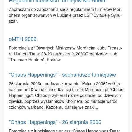
Regulamin lubelskich turniejów Mordheim
Za­pra­szam do za­po­zna­nia się z re­gu­la­mi­nem tur­nie­jów Mor­
dhe­im or­ga­ni­zo­wa­nych w Lu­bli­nie przez LSF"Cy­ta­de­lę Sy­riu­
sza".
oMTH 2006
Fo­to­re­la­cja z "Otwar­tych Mi­strzostw Mor­dhe­im klu­bu Tre­asu­
re Hun­ters"Da­ta: 28-29 paź­dzier­nik 2006Or­ga­ni­za­tor: klub
"Tre­asu­re Hun­ters", Kra­ków.
"Chaos Happenings" - scenariusze turniejowe
26 sierp­nia 2006r., pod­czas kon­wen­tu "Po­lcon 2006" w Gim­
na­zjum nr 10 w Lu­bli­nie od­był się tur­niej Mor­dhe­im pt."Cha­os
Hap­pe­nings". Cha­os przy­bie­rał róż­ne po­sta­cie: od dziw­nych
zja­wisk, po­przez wy­słan­ni­ków Khor­ne'a, po mu­ta­cje wśród
człon­ków war­band. Każ­de­mu dał się we zna­ki...
"Chaos Happenings" - 26 sierpnia 2006
Fo­to­re­la­cja z lu­bel­skie­go tur­nie­ju "Cha­os Hap­pe­nings"Da­ta: