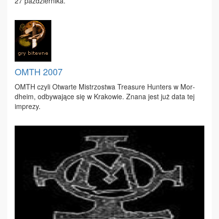
27 paź­dzier­ni­ka.
OMTH 2007
OMTH czy­li Otwar­te Mi­strzo­stwa Tre­asu­re Hun­ters w Mor­
dhe­im, od­by­wa­ją­ce się w Kra­ko­wie. Zna­na jest już da­ta tej
im­pre­zy.