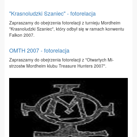
"Krasnoludzki Szaniec" - fotorelacja
Za­pra­sza­my do obej­rze­nia fo­to­re­la­cji z tur­nie­ju Mor­dhe­im
"Kra­sno­ludz­ki Sza­niec", któ­ry od­był się w ra­mach kon­wen­tu
Fal­kon 2007.
OMTH 2007 - fotorelacja
Za­pra­sza­my do obej­rze­nia fo­to­re­la­cji z "Otwar­tych Mi­
strzostw Mor­dhe­im klu­bu Tre­asu­re Hun­ters 2007".