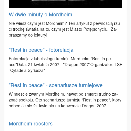
W dwie minuty o Mordheim
Nie wiesz czym jest Mor­dhe­im? Ten ar­ty­kuł z pew­no­ścią rzu­
ci tro­chę świa­tła na to, czym jest Mia­sto Po­tę­pio­nych... Za­
pra­sza­my do lek­tu­ry!
"Rest in peace" - fotorelacja
Fo­to­re­la­cja z lu­bel­skie­go tur­nie­ju Mor­dhe­im "Rest in pe­
ace"Da­ta: 21 kwiet­nia 2007 - "Dra­gon 2007"Or­ga­ni­za­tor: LSF
"Cy­ta­de­la Sy­riu­sza"
"Rest in peace" - scenariusze turniejowe
W mie­ście zwa­nym Mor­dhe­im, na­wet po śmier­ci trud­no za­
znać spo­ko­ju. Oto sce­na­riu­sze tur­nie­ju "Rest in pe­ace", któ­ry
od­bę­dzie się 21 kwiet­nia na kon­wen­cie Dra­gon 2007.
Mordheim roosters