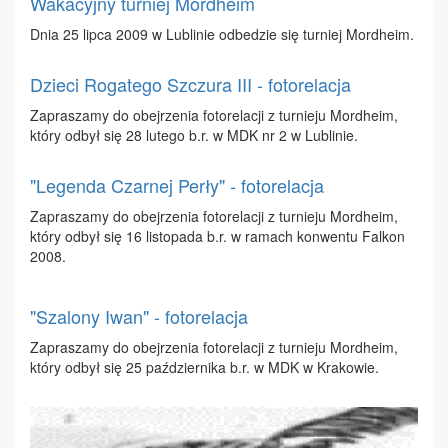
Wakacyjny turniej Mordheim
Dnia 25 lip­ca 2009 w Lu­bli­nie od­be­dzie się tur­niej Mor­dhe­im.
Dzieci Rogatego Szczura III - fotorelacja
Za­pra­sza­my do obej­rze­nia fo­to­re­la­cji z tur­nie­ju Mor­dhe­im,
któ­ry od­był się 28 lu­te­go b.r. w MDK nr 2 w Lu­bli­nie.
"Legenda Czarnej Perły" - fotorelacja
Za­pra­sza­my do obej­rze­nia fo­to­re­la­cji z tur­nie­ju Mor­dhe­im,
któ­ry od­był się 16 li­sto­pa­da b.r. w ra­mach kon­wen­tu Fal­kon
2008.
"Szalony Iwan" - fotorelacja
Za­pra­sza­my do obej­rze­nia fo­to­re­la­cji z tur­nie­ju Mor­dhe­im,
któ­ry od­był się 25 paź­dzier­ni­ka b.r. w MDK w Kra­ko­wie.