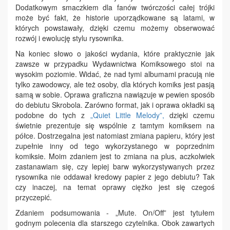
Dodatkowym smaczkiem dla fanów twórczości całej trójki
może być fakt, że historie uporządkowane są latami, w
których powstawały, dzięki czemu możemy obserwować
rozwój i ewolucję stylu rysownika.
Na koniec słowo o jakości wydania, które praktycznie jak
zawsze w przypadku Wydawnictwa Komiksowego stoi na
wysokim poziomie. Widać, że nad tymi albumami pracują nie
tylko zawodowcy, ale też osoby, dla których komiks jest pasją
samą w sobie. Oprawa graficzna nawiązuje w pewien sposób
do debiutu Skrobola. Zarówno format, jak i oprawa okładki są
podobne do tych z
„Quiet Little Melody”,
dzięki czemu
świetnie prezentuje się wspólnie z tamtym komiksem na
półce. Dostrzegalna jest natomiast zmiana papieru, który jest
zupełnie inny od tego wykorzystanego w poprzednim
komiksie. Moim zdaniem jest to zmiana na plus, aczkolwiek
zastanawiam się, czy lepiej barw wykorzystywanych przez
rysownika nie oddawał kredowy papier z jego debiutu? Tak
czy inaczej, na temat oprawy ciężko jest się czegoś
przyczepić.
Zdaniem podsumowania - „Mute. On/Off” jest tytułem
godnym polecenia dla starszego czytelnika. Obok zawartych