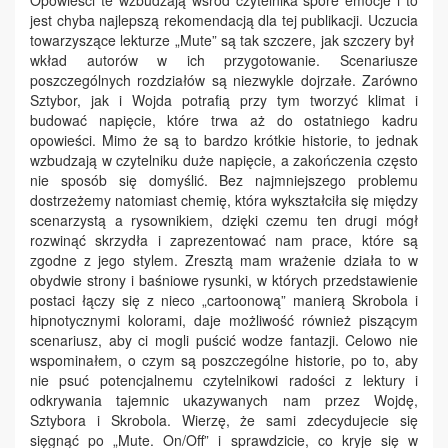
Opowieści te wzbudzają wśród czytelnika spore emocje i to
jest chyba najlepszą rekomendacją dla tej publikacji. Uczucia
towarzyszące lekturze „Mute” są tak szczere, jak szczery był
wkład autorów w ich przygotowanie. Scenariusze
poszczególnych rozdziałów są niezwykle dojrzałe. Zarówno
Sztybor, jak i Wojda potrafią przy tym tworzyć klimat i
budować napięcie, które trwa aż do ostatniego kadru
opowieści. Mimo że są to bardzo krótkie historie, to jednak
wzbudzają w czytelniku duże napięcie, a zakończenia często
nie sposób się domyślić. Bez najmniejszego problemu
dostrzeżemy natomiast chemię, która wykształciła się między
scenarzystą a rysownikiem, dzięki czemu ten drugi mógł
rozwinąć skrzydła i zaprezentować nam prace, które są
zgodne z jego stylem. Zresztą mam wrażenie działa to w
obydwie strony i baśniowe rysunki, w których przedstawienie
postaci łączy się z nieco „cartoonową” manierą Skrobola i
hipnotycznymi kolorami, daje możliwość również piszącym
scenariusz, aby ci mogli puścić wodze fantazji. Celowo nie
wspominałem, o czym są poszczególne historie, po to, aby
nie psuć potencjalnemu czytelnikowi radości z lektury i
odkrywania tajemnic ukazywanych nam przez Wojdę,
Sztybora i Skrobola. Wierzę, że sami zdecydujecie się
sięgnąć po „Mute. On/Off” i sprawdzicie, co kryje się w