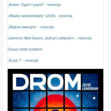
„Avatar: Ogień i popiół” - recenzja
„Władcy wszechświata” (2026) - recenzja
„Wyjście awaryjne” - recenzja
Lawrence Watt-Ewans „Jednym zaklęciem” - recenzja
Oscary 2026 rozdane!
„Krzyk 7” - recenzja