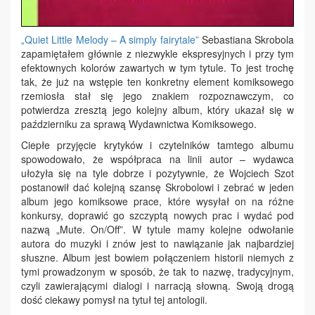
„Quiet Little Melody – A simply fairytale”
Sebastiana Skrobola
zapamiętałem głównie z niezwykle ekspresyjnych i przy tym
efektownych kolorów zawartych w tym tytule. To jest trochę
tak, że już na wstępie ten konkretny element komiksowego
rzemiosła stał się jego znakiem rozpoznawczym, co
potwierdza zresztą jego kolejny album, który ukazał się w
październiku za sprawą Wydawnictwa Komiksowego.
Ciepłe przyjęcie krytyków i czytelników tamtego albumu
spowodowało, że współpraca na linii autor – wydawca
ułożyła się na tyle dobrze i pozytywnie, że Wojciech Szot
postanowił dać kolejną szansę Skrobolowi i zebrać w jeden
album jego komiksowe prace, które wysyłał on na różne
konkursy, doprawić go szczyptą nowych prac i wydać pod
nazwą „Mute. On/Off”. W tytule mamy kolejne odwołanie
autora do muzyki i znów jest to nawiązanie jak najbardziej
słuszne. Album jest bowiem połączeniem historii niemych z
tymi prowadzonym w sposób, że tak to nazwę, tradycyjnym,
czyli zawierającymi dialogi i narracją słowną. Swoją drogą
dość ciekawy pomysł na tytuł tej antologii.