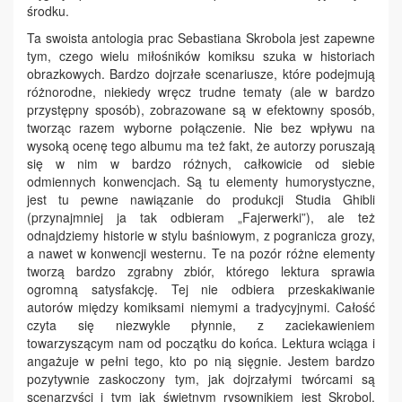
środku.
Ta swoista antologia prac Sebastiana Skrobola jest zapewne
tym, czego wielu miłośników komiksu szuka w historiach
obrazkowych. Bardzo dojrzałe scenariusze, które podejmują
różnorodne, niekiedy wręcz trudne tematy (ale w bardzo
przystępny sposób), zobrazowane są w efektowny sposób,
tworząc razem wyborne połączenie. Nie bez wpływu na
wysoką ocenę tego albumu ma też fakt, że autorzy poruszają
się w nim w bardzo różnych, całkowicie od siebie
odmiennych konwencjach. Są tu elementy humorystyczne,
jest tu pewne nawiązanie do produkcji Studia Ghibli
(przynajmniej ja tak odbieram „Fajerwerki”), ale też
odnajdziemy historie w stylu baśniowym, z pogranicza grozy,
a nawet w konwencji westernu. Te na pozór różne elementy
tworzą bardzo zgrabny zbiór, którego lektura sprawia
ogromną satysfakcję. Tej nie odbiera przeskakiwanie
autorów między komiksami niemymi a tradycyjnymi. Całość
czyta się niezwykle płynnie, z zaciekawieniem
towarzyszącym nam od początku do końca. Lektura wciąga i
angażuje w pełni tego, kto po nią sięgnie. Jestem bardzo
pozytywnie zaskoczony tym, jak dojrzałymi twórcami są
scenarzyści i tym jak świetnym rysownikiem jest Skrobol.