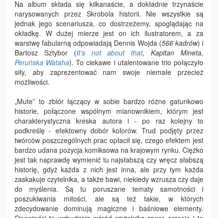
Na album składa się kilkanaście, a dokładnie trzynaście
narysowanych przez Skrobola historii. Nie wszystkie są
jednak jego scenariusza, co dostrzeżemy, spoglądając na
okładkę. W dużej mierze jest on ich ilustratorem, a za
warstwę fabularną odpowiadają Dennis Wojda (
566 kadrów
) i
Bartosz Sztybor (
It’s not about that
, Kapitan Mineta,
Peruńska Wataha
). To ciekawe i utalentowane trio połączyło
siły, aby zaprezentować nam swoje niemałe przecież
możliwości.
„Mute” to zbiór łączący w sobie bardzo różne gatunkowo
historie, połączone wspólnym mianownikiem, którym jest
charakterystyczna kreska autora i - po raz kolejny to
podkreślę - efektowny dobór kolorów. Trud podjęty przez
twórców poszczególnych prac opłacił się, czego efektem jest
bardzo udana pozycja komiksowa na krajowym rynku. Ciężko
jest tak naprawdę wymienić tu najsłabszą czy wręcz słabszą
historię, gdyż każda z nich jest inna, ale przy tym każda
zaskakuje czytelnika, a także bawi, niekiedy wzrusza czy daje
do myślenia. Są tu poruszane tematy samotności i
poszukiwania miłości, ale są też takie, w których
zdecydowanie dominują magiczne i baśniowe elementy.