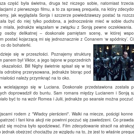
za część była świetna, druga też niczego sobie, natomiast trzecia
cjami z pierwszego filmu, a to za sprawą prequela, na który zdecydow
wiemy, jak wyglądała Sonja i szczerze powiedziawszy postać ta rozcz
ła być do niej tylko podobna, a jednocześnie mieć w sobie ducha
nie miała, jednakże wiązałam w związku z Sonją pewne oczekiwania.
ię osoby delikatnej – doskonale pamiętam scenę, w której wsp
m postać kojarzącą mi się jednoznacznie z Conanem ‘w spódnicy’. Ci,
 co do bohaterki.
 dzieje się w przeszłości. Poznajemy strukturę
 panem był Viktor, a jego tajone w poprzednich
azałości. Bill Nighy świetnie spisał się w tej
yła odrobinę przerysowana, jednakże biorąc pod
iałości należy przymknąć na to oko.
 wcielającego się w Luciana. Doskonale przedstawiona została p
órych doprowadził do buntu. Sam romans między Lucianem i Sonją s
 miało być to na wzór Romea i Julii, jednakże po seansie można poczu
jscami rodem z "Władcy pierścieni". Walki na miecze, pościgi konne 
opatrzeć i fani kina akcji nie powinni poczuć się zawiedzeni. Co prawd
 się można było spodziewać. Film zdecydowanie stracił na atrakcyj
jednak obejrzeć chociażby ze względu na to, że jest to właśnie preque