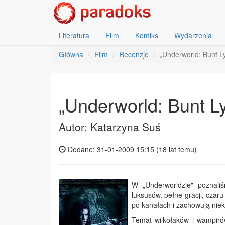
Literatura
Film
Komiks
Wydarzenia
Główna
Film
Recenzje
„Underworld: Bunt L
„Underworld: Bunt L
Autor: Katarzyna Suś
Dodane: 31-01-2009 15:15 (
18 lat temu
)
W „Underworldzie" poznali
luksusów, pełne gracji, czar
po kanałach i zachowują nieki
Temat wilkołaków i wampirów