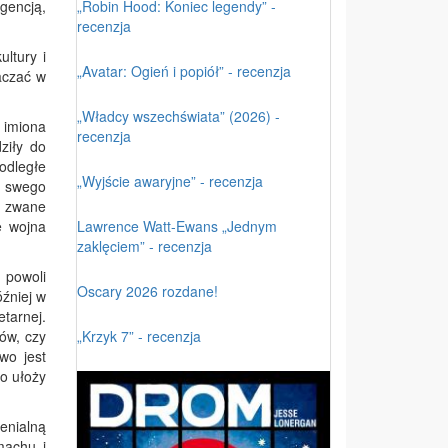
„Robin Hood: Koniec legendy” -
igencją,
recenzja
ltury i
„Avatar: Ogień i popiół” - recenzja
aczać w
„Władcy wszechświata” (2026) -
 imiona
recenzja
ziły do
odległe
„Wyjście awaryjne” - recenzja
e swego
, zwane
Lawrence Watt-Ewans „Jednym
ę wojna
zaklęciem” - recenzja
ę powoli
Oscary 2026 rozdane!
óźniej w
tarnej.
„Krzyk 7” - recenzja
ów, czy
wo jest
o ułoży
genialną
machu i