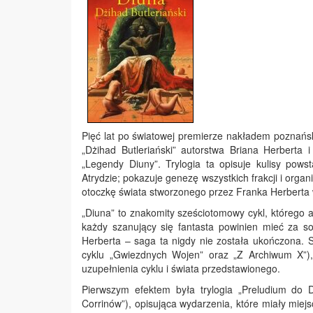
Pięć lat po światowej premierze nakładem poznańs
„Dżihad Butleriański” autorstwa Briana Herberta 
„Legendy Diuny”. Trylogia ta opisuje kulisy pows
Atrydzie; pokazuje genezę wszystkich frakcji i organ
otoczkę świata stworzonego przez Franka Herberta w
„Diuna” to znakomity sześciotomowy cykl, którego akc
każdy szanujący się fantasta powinien mieć za so
Herberta – saga ta nigdy nie została ukończona. 
cyklu „Gwiezdnych Wojen” oraz „Z Archiwum X”), 
uzupełnienia cyklu i świata przedstawionego.
Pierwszym efektem była trylogia „Preludium do
Corrinów”), opisująca wydarzenia, które miały miej