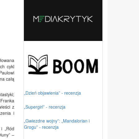
ułowana
ch cykl
Paulowi
 na całą
„Dzień objawienia” - recenzja
tastyki;
 Franka
„Supergirl” - recenzja
ieści z
zenia i
„Gwiezdne wojny”: „Mandalorian i
Grogu” - recenzja
 i „Ród
Diuny” –