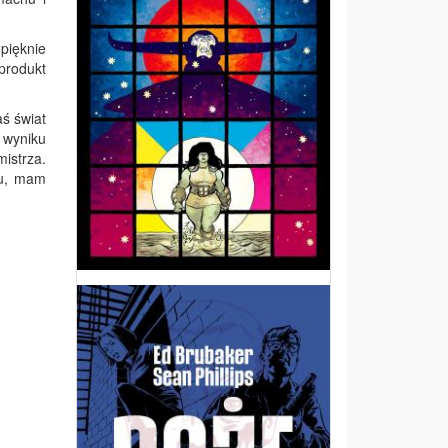
pięknie
produkt
aś świat
 wyniku
istrza.
mu, mam