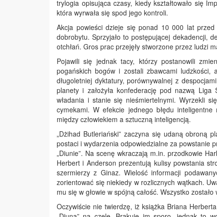
trylogia opisująca czasy, kiedy kształtowało się I
która wyrwała się spod jego kontroli.
Akcja powieści dzieje się ponad 10 000 lat przed 
dobrobytu. Sprzyjało to postępującej dekadencji, 
otchłań. Gros prac przejęły stworzone przez ludzi m
Pojawili się jednak tacy, którzy postanowili zmie
pogańskich bogów i zostali zbawcami ludzkości, 
długoletniej dyktatury, porównywalnej z despocja
planety i założyła konfederację pod nazwą Liga
władania i stanie się nieśmiertelnymi. Wyrzekli s
cymekami. W efekcie jednego błędu inteligentne
między człowiekiem a sztuczną inteligencją.
„Dżihad Butleriański” zaczyna się udaną obroną pla
postaci i wydarzenia odpowiedzialne za powstanie prz
„Diunie”. Na scenę wkraczają m.in. przodkowie Har
Herbert i Anderson prezentują kulisy powstania str
szermierzy z Ginaz. Wielość informacji podawanyc
zorientować się niekiedy w rozlicznych wątkach. Uw
mu się w głowie w spójną całość. Wszystko zostało
Oczywiście nie twierdzę, iż książka Briana Herbert
„Diuną” na czele. Brakuje im sporo, jednak to wc