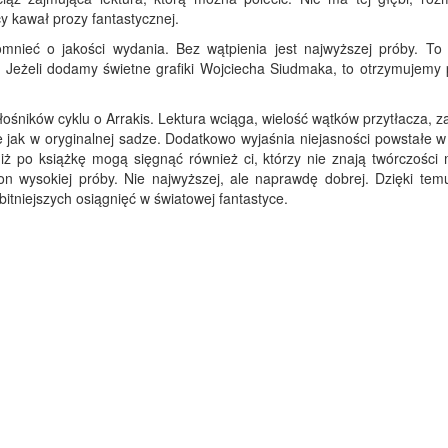
cy kawał prozy fantastycznej.
mnieć o jakości wydania. Bez wątpienia jest najwyższej próby. To 
. Jeżeli dodamy świetne grafiki Wojciecha Siudmaka, to otrzymujemy 
łośników cyklu o Arrakis. Lektura wciąga, wielość wątków przytłacza, z
ak w oryginalnej sadze. Dodatkowo wyjaśnia niejasności powstałe w
ż po książkę mogą sięgnąć również ci, którzy nie znają twórczości m
on wysokiej próby. Nie najwyższej, ale naprawdę dobrej. Dzięki te
bitniejszych osiągnięć w światowej fantastyce.