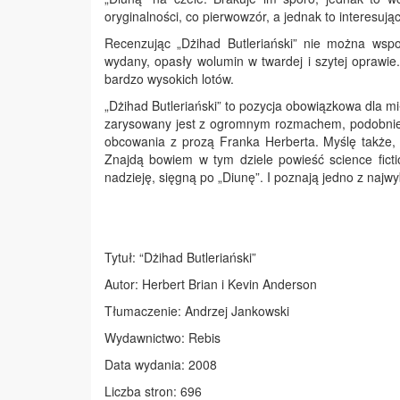
oryginalności, co pierwowzór, a jednak to interesują
Recenzując „Dżihad Butleriański” nie można wspo
wydany, opasły wolumin w twardej i szytej oprawie
bardzo wysokich lotów.
„Dżihad Butleriański” to pozycja obowiązkowa dla mi
zarysowany jest z ogromnym rozmachem, podobnie j
obcowania z prozą Franka Herberta. Myślę także, i
Znajdą bowiem w tym dziele powieść science ficti
nadzieję, sięgną po „Diunę”. I poznają jedno z najwy
Tytuł: “Dżihad Butleriański”
Autor: Herbert Brian i Kevin Anderson
Tłumaczenie: Andrzej Jankowski
Wydawnictwo: Rebis
Data wydania: 2008
Liczba stron: 696