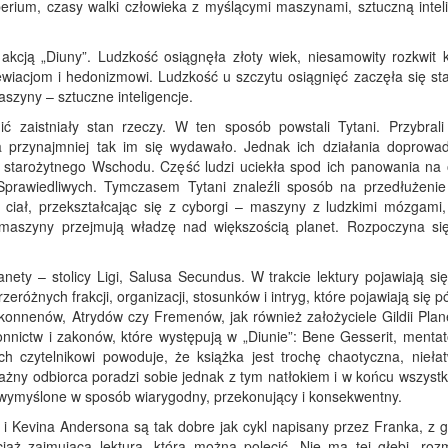
mperium, czasy walki człowieka z myślącymi maszynami, sztuczną intel
akcją „Diuny”. Ludzkość osiągnęła złoty wiek, niesamowity rozkwit ku
dewiacjom i hedonizmowi. Ludzkość u szczytu osiągnięć zaczęła się st
aszyny – sztuczne inteligencje.
nić zaistniały stan rzeczy. W ten sposób powstali Tytani. Przybrali
a przynajmniej tak im się wydawało. Jednak ich działania doprowad
mi starożytnego Wschodu. Część ludzi uciekła spod ich panowania na 
 Sprawiedliwych. Tymczasem Tytani znaleźli sposób na przedłużeni
ię ciał, przekształcając się z cyborgi – maszyny z ludzkimi mózgami
 maszyny przejmują władzę nad większością planet. Rozpoczyna si
nety – stolicy Ligi, Salusa Secundus. W trakcie lektury pojawiają si
eróżnych frakcji, organizacji, stosunków i intryg, które pojawiają się p
konnenów, Atrydów czy Fremenów, jak również założyciele Gildii Plane
onnictw i zakonów, które występują w „Diunie”: Bene Gesserit, mentat
h czytelnikowi powoduje, że książka jest trochę chaotyczna, niełat
ażny odbiorca poradzi sobie jednak z tym natłokiem i w końcu wszystk
 wymyślone w sposób wiarygodny, przekonujący i konsekwentny.
a i Kevina Andersona są tak dobre jak cykl napisany przez Franka, z 
iąż zajmująca lektura, którą można polecić. Nie ma tej głębi, roz