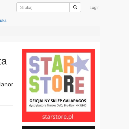
Login
auka
ta
lanor