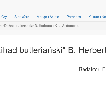
Gry
Star Wars
Manga i Anime
Paradoks
Kultura i N
i "Dżihad butleriański" B. Herberta i K. J. Andersona
ihad butleriański" B. Herber
Redaktor: E