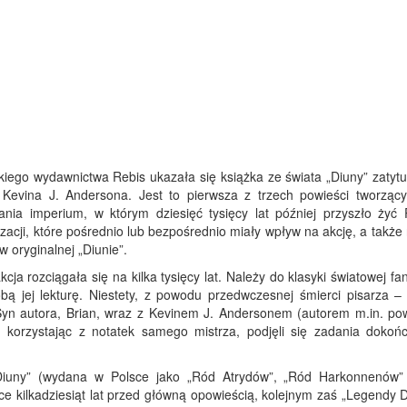
kiego wydawnictwa Rebis ukazała się książka ze świata „Diuny” zatyt
i Kevina J. Andersona. Jest to pierwsza z trzech powieści tworzący
tania imperium, w którym dziesięć tysięcy lat później przyszło żyć 
izacji, które pośrednio lub bezpośrednio miały wpływ na akcję, a także
 oryginalnej „Diunie”.
ja rozciągała się na kilka tysięcy lat. Należy do klasyki światowej fan
bą jej lekturę. Niestety, z powodu przedwczesnej śmierci pisarza –
Syn autora, Brian, wraz z Kevinem J. Andersonem (autorem m.in. pow
korzystając z notatek samego mistrza, podjęli się zadania dokońc
 Diuny” (wydana w Polsce jako „Ród Atrydów”, „Ród Harkonnenów”
sce kilkadziesiąt lat przed główną opowieścią, kolejnym zaś „Legendy 