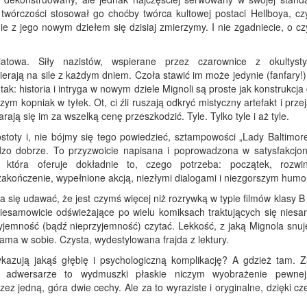
 twórczości stosował go choćby twórca kultowej postaci Hellboya, cz
śnie z jego nowym dziełem się dzisiaj zmierzymy. I nie zgadniecie, o 
atowa. Siły nazistów, wspierane przez czarownice z okultyst
erają na sile z każdym dniem. Czoła stawić im może jedynie (fanfary!)
ak: historia i intryga w nowym dziele Mignoli są proste jak konstrukcja
zym kopniak w tyłek. Ot, ci źli ruszają odkryć mistyczny artefakt i prze
arają się im za wszelką cenę przeszkodzić. Tyle. Tylko tyle i aż tyle.
toty i, nie bójmy się tego powiedzieć, sztampowości „Lady Baltimore
dzo dobrze. To przyzwoicie napisana i poprowadzona w satysfakcjo
a, która oferuje dokładnie to, czego potrzeba: początek, rozwin
zakończenie, wypełnione akcją, niezłymi dialogami i niezgorszym hum
ię udawać, że jest czymś więcej niż rozrywką w typie filmów klasy B 
niesamowicie odświeżające po wielu komiksach traktujących się niesa
yjemność (bądź nieprzyjemność) czytać. Lekkość, z jaką Mignola snuj
sama w sobie. Czysta, wydestylowana frajda z lektury.
kazują jakąś głębię i psychologiczną komplikację? A gdzież tam. 
 i adwersarze to wydmuszki płaskie niczym wyobrażenie pewne
przez jedną, góra dwie cechy. Ale za to wyraziste i oryginalne, dzięki c