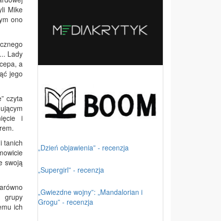
yli
Mike
czym ono
ycznego
... Lady
 cepa, a
jąć jego
” czyta
nującym
ięcie i
orem.
i tanich
„Dzień objawienia” - recenzja
mowicie
e swoją
„Supergirl” - recenzja
Zarówno
„Gwiezdne wojny”: „Mandalorian i
j grupy
Grogu” - recenzja
zemu ich