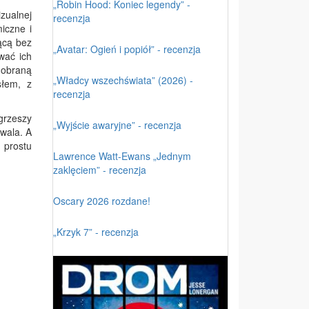
„Robin Hood: Koniec legendy” -
izualnej
recenzja
iczne i
jącą bez
„Avatar: Ogień i popiół” - recenzja
wać ich
dobraną
„Władcy wszechświata” (2026) -
słem, z
recenzja
grzeszy
„Wyjście awaryjne” - recenzja
owala. A
 prostu
Lawrence Watt-Ewans „Jednym
zaklęciem” - recenzja
Oscary 2026 rozdane!
„Krzyk 7” - recenzja