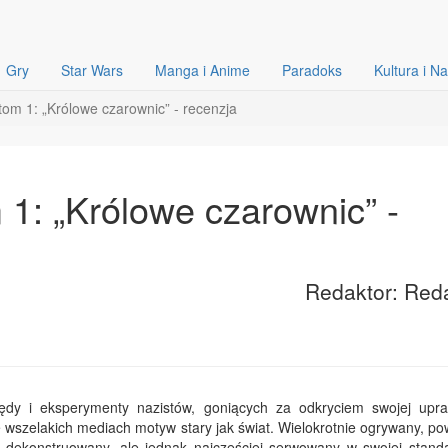
Gry
Star Wars
Manga i Anime
Paradoks
Kultura i N
tom 1: „Królowe czarownic” - recenzja
 1: „Królowe czarownic” -
Redaktor: Red
ędy i eksperymenty nazistów, goniących za odkryciem swojej upra
 wszelakich mediach motyw stary jak świat. Wielokrotnie ogrywany, po
 dekonstruowany, ale jednak najczęściej serwowany w swojej stand