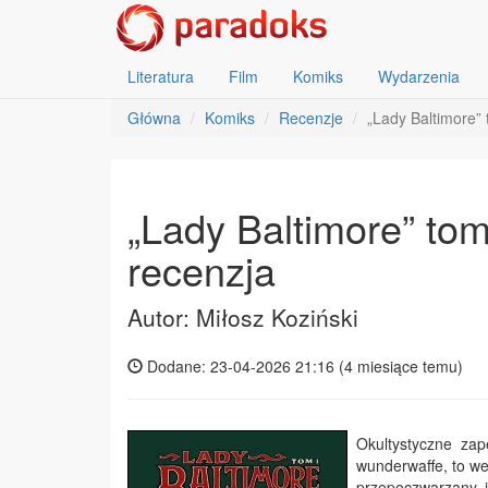
Literatura
Film
Komiks
Wydarzenia
Główna
Komiks
Recenzje
„Lady Baltimore” 
„Lady Baltimore” tom
recenzja
Autor: Miłosz Koziński
Dodane: 23-04-2026 21:16 (
4 miesiące temu
)
Okultystyczne zap
wunderwaffe, to we
przepoczwarzany i