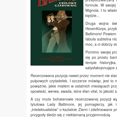
formule. W swojej
Mignola
. I to wła
będzie...
Druga wojna świ
HexenKorps, przybi
Baltimore! Powiem t
fabuła subtelna nic
moc, a ci dobrzy st
Pomimo swojej pros
się po prostu bar
tempie historyjk
satysfakcjonujące 
Recenzowana pozycja nawet przez moment nie stara s
pulpowych czytadełek. I szczerze mówiąc, jest to 
poważnie, jakie miałem w ostatnich miesiącach prz
opowieść, werwa, swada, istne élan vital, to jakość 
A czy może bohaterowie recenzowanej pozycji wy
tytułowa Lady Baltimore, jej pomagierzy, jak
„intelektualistów” o kształcie Ziemi i zdefiniowane 
przygody śledzi się z niekłamaną przyjemnością.