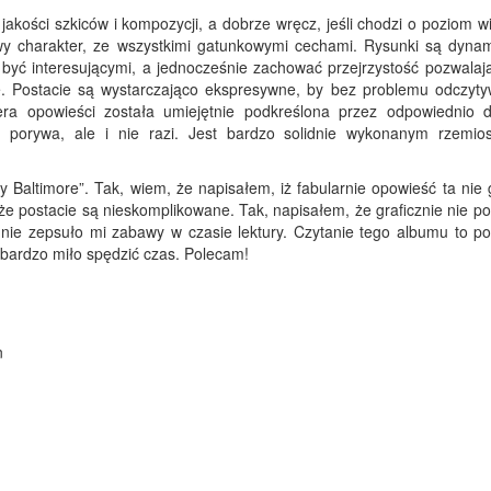
akości szkiców i kompozycji, a dobrze wręcz, jeśli chodzi o poziom w
y charakter, ze wszystkimi gatunkowymi cechami. Rysunki są dynam
 i być interesującymi, a jednocześnie zachować przejrzystość pozwala
ę. Postacie są wystarczająco ekspresywne, by bez problemu odczyty
ra opowieści została umiejętnie podkreślona przez odpowiednio 
 porywa, ale i nie razi. Jest bardzo solidnie wykonanym rzemio
.
Baltimore”. Tak, wiem, że napisałem, iż fabularnie opowieść ta nie 
 że postacie są nieskomplikowane. Tak, napisałem, że graficznie nie p
nie zepsuło mi zabawy w czasie lektury. Czytanie tego albumu to po
bardzo miło spędzić czas. Polecam!
n