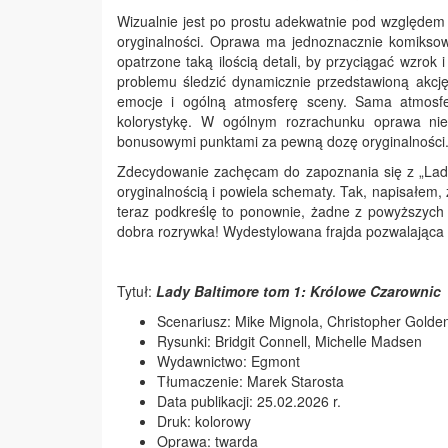
Wizualnie jest po prostu adekwatnie pod względem j
oryginalności. Oprawa ma jednoznacznie komiksow
opatrzone taką ilością detali, by przyciągać wzrok
problemu śledzić dynamicznie przedstawioną akcj
emocje i ogólną atmosferę sceny. Sama atmosfe
kolorystykę. W ogólnym rozrachunku oprawa nie
bonusowymi punktami za pewną dozę oryginalności
Zdecydowanie zachęcam do zapoznania się z „Lady 
oryginalnością i powiela schematy. Tak, napisałem,
teraz podkreślę to ponownie, żadne z powyższych 
dobra rozrywka! Wydestylowana frajda pozwalająca 
Tytuł:
Lady Baltimore tom 1: Królowe Czarownic
Scenariusz: Mike Mignola, Christopher Golde
Rysunki: Bridgit Connell, Michelle Madsen
Wydawnictwo: Egmont
Tłumaczenie: Marek Starosta
Data publikacji: 25.02.2026 r.
Druk: kolorowy
Oprawa: twarda