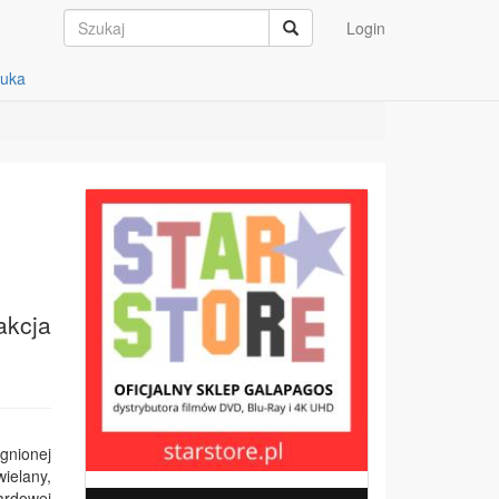
Login
auka
akcja
gnionej
wielany,
ardowej