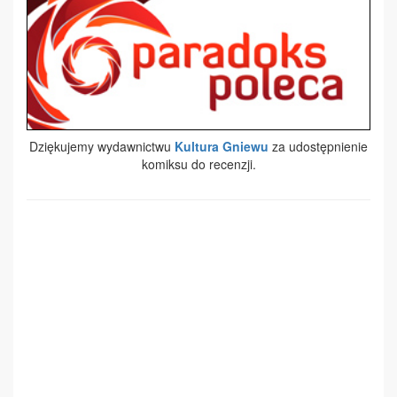
Dziękujemy wydawnictwu
Kultura Gniewu
za udostępnienie
komiksu do recenzji.