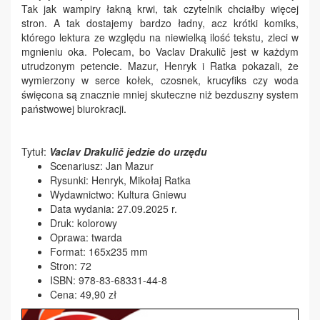
Tak jak wampiry łakną krwi, tak czytelnik chciałby więcej
stron. A tak dostajemy bardzo ładny, acz krótki komiks,
którego lektura ze względu na niewielką ilość tekstu, zleci w
mgnieniu oka. Polecam, bo Vaclav Drakulič jest w każdym
utrudzonym petencie. Mazur, Henryk i Ratka pokazali, że
wymierzony w serce kołek, czosnek, krucyfiks czy woda
święcona są znacznie mniej skuteczne niż bezduszny system
państwowej biurokracji.
Tytuł:
Vaclav Drakulič jedzie do urzędu
Scenariusz: Jan Mazur
Rysunki: Henryk, Mikołaj Ratka
Wydawnictwo: Kultura Gniewu
Data wydania: 27.09.2025 r.
Druk: kolorowy
Oprawa: twarda
Format: 165x235 mm
Stron: 72
ISBN: 978-83-68331-44-8
Cena: 49,90 zł