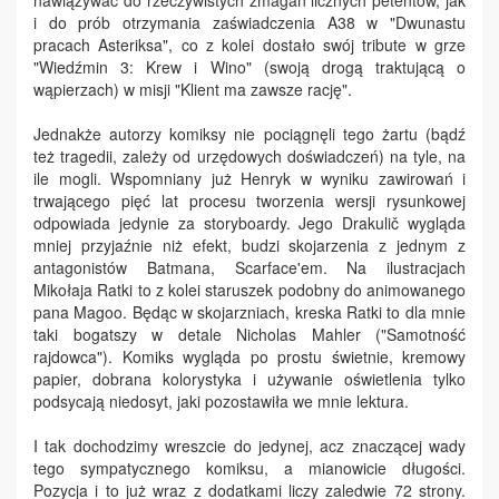
nawiązywać do rzeczywistych zmagań licznych petentów, jak
i do prób otrzymania zaświadczenia A38 w "Dwunastu
pracach Asteriksa", co z kolei dostało swój tribute w grze
"Wiedźmin 3: Krew i Wino" (swoją drogą traktującą o
wąpierzach) w misji "Klient ma zawsze rację".
Jednakże autorzy komiksy nie pociągnęli tego żartu (bądź
też tragedii, zależy od urzędowych doświadczeń) na tyle, na
ile mogli. Wspomniany już Henryk w wyniku zawirowań i
trwającego pięć lat procesu tworzenia wersji rysunkowej
odpowiada jedynie za storyboardy. Jego Drakulič wygląda
mniej przyjaźnie niż efekt, budzi skojarzenia z jednym z
antagonistów Batmana, Scarface'em. Na ilustracjach
Mikołaja Ratki to z kolei staruszek podobny do animowanego
pana Magoo. Będąc w skojarzniach, kreska Ratki to dla mnie
taki bogatszy w detale Nicholas Mahler ("Samotność
rajdowca"). Komiks wygląda po prostu świetnie, kremowy
papier, dobrana kolorystyka i używanie oświetlenia tylko
podsycają niedosyt, jaki pozostawiła we mnie lektura.
I tak dochodzimy wreszcie do jedynej, acz znaczącej wady
tego sympatycznego komiksu, a mianowicie długości.
Pozycja i to już wraz z dodatkami liczy zaledwie 72 strony.