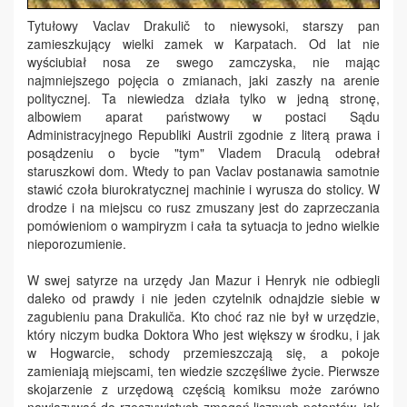
Tytułowy Vaclav Drakulič to niewysoki, starszy pan
zamieszkujący wielki zamek w Karpatach. Od lat nie
wyściubiał nosa ze swego zamczyska, nie mając
najmniejszego pojęcia o zmianach, jaki zaszły na arenie
politycznej. Ta niewiedza działa tylko w jedną stronę,
albowiem aparat państwowy w postaci Sądu
Administracyjnego Republiki Austrii zgodnie z literą prawa i
posądzeniu o bycie "tym" Vladem Draculą odebrał
staruszkowi dom. Wtedy to pan Vaclav postanawia samotnie
stawić czoła biurokratycznej machinie i wyrusza do stolicy. W
drodze i na miejscu co rusz zmuszany jest do zaprzeczania
pomówieniom o wampiryzm i cała ta sytuacja to jedno wielkie
nieporozumienie.
W swej satyrze na urzędy Jan Mazur i Henryk nie odbiegli
daleko od prawdy i nie jeden czytelnik odnajdzie siebie w
zagubieniu pana Drakuliča. Kto choć raz nie był w urzędzie,
który niczym budka Doktora Who jest większy w środku, i jak
w Hogwarcie, schody przemieszczają się, a pokoje
zamieniają miejscami, ten wiedzie szczęśliwe życie. Pierwsze
skojarzenie z urzędową częścią komiksu może zarówno