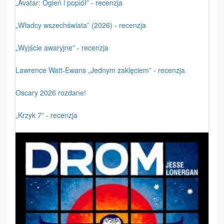
„Avatar: Ogień i popiół” - recenzja
„Władcy wszechświata” (2026) - recenzja
„Wyjście awaryjne” - recenzja
Lawrence Watt-Ewans „Jednym zaklęciem” - recenzja
Oscary 2026 rozdane!
„Krzyk 7” - recenzja