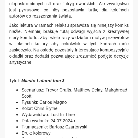
nieposkromionych sił oraz intryg dworskich. Ale zwycięstwo
jest pyrrusowe, co niby pozostawia furtkę dla kolejnych
autorów do rozszerzania świata.
Jako lektura w ramach relaksu sprawdza się niniejszy komiks
nieźle. Niemniej brakuje tutaj odwagi wyjścia z kreatywnej
sfery komfortu. Zbyt wiele razy widziałem motyw przewrotów
w tekstach kultury, aby cokolwiek w tych kadrach mnie
zaskoczyło. Na osłodę pozostały interesujące kompozycyjnie
okładki oraz dodatki pozwalające zrozumieć podjęte decyzje
artystyczne.
Tytuł:
Miasto Latarni tom 3
Scenariusz: Trevor Crafts, Matthew Delay, Mairghread
Scott
Rysunki: Carlos Magno
Kolor: Chris Blythe
Wydawnictwo: Lost In Time
Data wydania: 24.07.2024 r.
Tłumaczenie: Bartosz Czartoryski
Druk: kolorowy