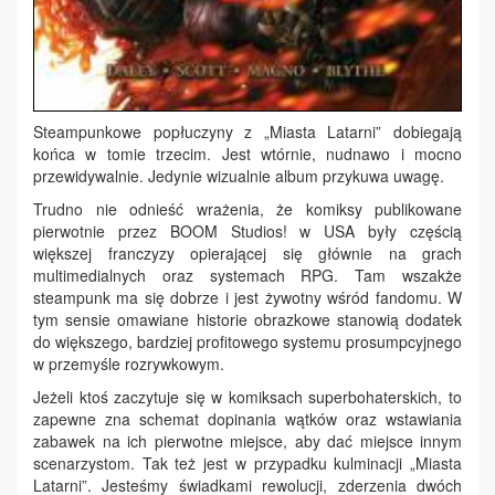
Steampunkowe popłuczyny z „Miasta Latarni” dobiegają
końca w tomie trzecim. Jest wtórnie, nudnawo i mocno
przewidywalnie. Jedynie wizualnie album przykuwa uwagę.
Trudno nie odnieść wrażenia, że komiksy publikowane
pierwotnie przez BOOM Studios! w USA były częścią
większej franczyzy opierającej się głównie na grach
multimedialnych oraz systemach RPG. Tam wszakże
steampunk ma się dobrze i jest żywotny wśród fandomu. W
tym sensie omawiane historie obrazkowe stanowią dodatek
do większego, bardziej profitowego systemu prosumpcyjnego
w przemyśle rozrywkowym.
Jeżeli ktoś zaczytuje się w komiksach superbohaterskich, to
zapewne zna schemat dopinania wątków oraz wstawiania
zabawek na ich pierwotne miejsce, aby dać miejsce innym
scenarzystom. Tak też jest w przypadku kulminacji „Miasta
Latarni”. Jesteśmy świadkami rewolucji, zderzenia dwóch