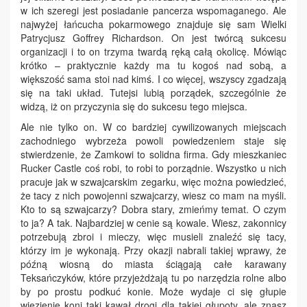
w ich szeregi jest posiadanie pancerza wspomaganego. Ale
najwyżej łańcucha pokarmowego znajduje się sam Wielki
Patrycjusz Goffrey Richardson. On jest twórcą sukcesu
organizacji i to on trzyma twardą ręką całą okolicę. Mówiąc
krótko – praktycznie każdy ma tu kogoś nad sobą, a
większość sama stoi nad kimś. I co więcej, wszyscy zgadzają
się na taki układ. Tutejsi lubią porządek, szczególnie że
widzą, iż on przyczynia się do sukcesu tego miejsca.
Ale nie tylko on. W co bardziej cywilizowanych miejscach
zachodniego wybrzeża powoli powiedzeniem staje się
stwierdzenie, że Zamkowi to solidna firma. Gdy mieszkaniec
Rucker Castle coś robi, to robi to porządnie. Wszystko u nich
pracuje jak w szwajcarskim zegarku, więc można powiedzieć,
że tacy z nich powojenni szwajcarzy, wiesz co mam na myśli.
Kto to są szwajcarzy? Dobra stary, zmieńmy temat. O czym
to ja? A tak. Najbardziej w cenie są kowale. Wiesz, zakonnicy
potrzebują zbroi i mieczy, więc musieli znaleźć się tacy,
którzy im je wykonają. Przy okazji nabrali takiej wprawy, że
późną wiosną do miasta ściągają całe karawany
Teksańczyków, które przyjeżdżają tu po narzędzia rolne albo
by po prostu podkuć konie. Może wydaje ci się głupie
wiezienie koni taki kawał drogi dla takiej głupoty, ale znasz