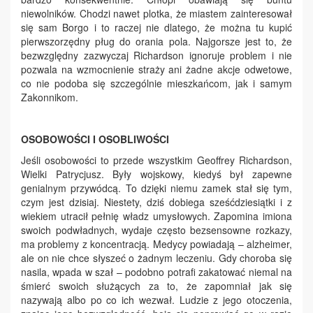
niewolników. Chodzi nawet plotka, że miastem zainteresował
się sam Borgo i to raczej nie dlatego, że można tu kupić
pierwszorzędny pług do orania pola. Najgorsze jest to, że
bezwzględny zazwyczaj Richardson ignoruje problem i nie
pozwala na wzmocnienie straży ani żadne akcje odwetowe,
co nie podoba się szczególnie mieszkańcom, jak i samym
Zakonnikom.
OSOBOWOŚCI I OSOBLIWOŚCI
Jeśli osobowości to przede wszystkim Geoffrey Richardson,
Wielki Patrycjusz. Były wojskowy, kiedyś był zapewne
genialnym przywódcą. To dzięki niemu zamek stał się tym,
czym jest dzisiaj. Niestety, dziś dobiega sześćdziesiątki i z
wiekiem utracił pełnię władz umysłowych. Zapomina imiona
swoich podwładnych, wydaje często bezsensowne rozkazy,
ma problemy z koncentracją. Medycy powiadają – alzheimer,
ale on nie chce słyszeć o żadnym leczeniu. Gdy choroba się
nasila, wpada w szał – podobno potrafi zakatować niemal na
śmierć swoich służących za to, że zapomniał jak się
nazywają albo po co ich wezwał. Ludzie z jego otoczenia,