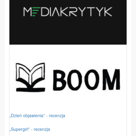
„Dzień objawienia” - recenzja
„Supergirl” - recenzja