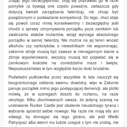
znając jego bezwzględność, boją się poprawiać go w razie
pomyłek (a bywają one często poważne, zwłaszcza gdy
dotyczą kwestii zarządzania twierdzą), nie chcąc być
posądzonymi o podważanie kompetencji. Do tego, choć staje
się powoli coraz mniej konsekwentny i bezwzględny jeśli
chodzi o sprawy utrzymywania porządku poza zamkiem lub
zwalczania ataków mutantów, wciąż wymaga absolutnego
porządku w samej twierdzy. Nie można na jej teren wnosić
alkoholu czy narkotyków, o niewolnikach nie wspominając,
zakonne stroje muszą być zawsze w nienagannym stanie a
zbroje wypolerowane, wszyscy muszą też pojawiać się w
zamkowym kościele na coniedzielne msze i święta.
Nieposłuszeństwo w tym względzie karze dość brutalnie.
Podwładni pułkownika przez wszystkie te lata nauczyli się
bezgranicznego oddania swemu dowódcy, więc w Zakonie
panuje porządek mimo jego postępującej demencji, ale plotki
mówią, że w szeregach doszło do rozłamu, na razie
ukrytego. Kilku zbuntowanych uważa, że jedyną szansą na
uratowanie Rucker Castle jest obalenie nieudolnego tyrana i
wybranie spośród siebie nowego. Na razie nie mają siły ani
odwagi, by domagać się tego głośno, ale jeśli Wielki
Patrycjusz albo wierni mu ludzie czegoś z tym nie zrobią, nie