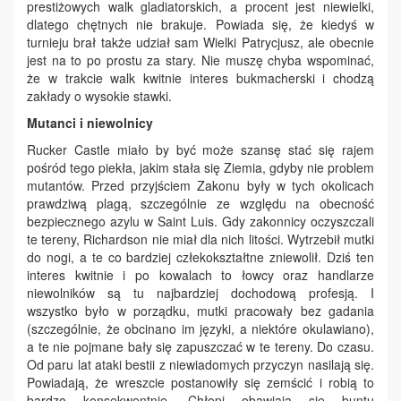
prestiżowych walk gladiatorskich, a procent jest niewielki,
dlatego chętnych nie brakuje. Powiada się, że kiedyś w
turnieju brał także udział sam Wielki Patrycjusz, ale obecnie
jest na to po prostu za stary. Nie muszę chyba wspominać,
że w trakcie walk kwitnie interes bukmacherski i chodzą
zakłady o wysokie stawki.
Mutanci i niewolnicy
Rucker Castle miało by być może szansę stać się rajem
pośród tego piekła, jakim stała się Ziemia, gdyby nie problem
mutantów. Przed przyjściem Zakonu były w tych okolicach
prawdziwą plagą, szczególnie ze względu na obecność
bezpiecznego azylu w Saint Luis. Gdy zakonnicy oczyszczali
te tereny, Richardson nie miał dla nich litości. Wytrzebił mutki
do nogi, a te co bardziej człekokształtne zniewolił. Dziś ten
interes kwitnie i po kowalach to łowcy oraz handlarze
niewolników są tu najbardziej dochodową profesją. I
wszystko było w porządku, mutki pracowały bez gadania
(szczególnie, że obcinano im języki, a niektóre okulawiano),
a te nie pojmane bały się zapuszczać w te tereny. Do czasu.
Od paru lat ataki bestii z niewiadomych przyczyn nasilają się.
Powiadają, że wreszcie postanowiły się zemścić i robią to
bardzo konsekwentnie. Chłopi obawiają się buntu