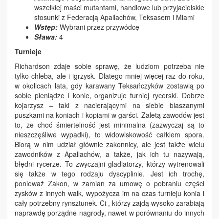
wszelkiej maści mutantami, handlowe lub przyjacielskie
stosunki z Federacją Apallachów, Teksasem i Miami
Wstęp:
Wybrani przez przywódcę
Sława:
4
Turnieje
Richardson zdaje sobie sprawę, że ludziom potrzeba nie
tylko chleba, ale i igrzysk. Dlatego mniej więcej raz do roku,
w okolicach lata, gdy karawany Teksańczyków zostawią po
sobie pieniądze i konie, organizuje turniej rycerski. Dobrze
kojarzysz – taki z nacierającymi na siebie blaszanymi
puszkami na koniach i kopiami w garści. Zaletą zawodów jest
to, że choć śmiertelność jest minimalna (zazwyczaj są to
nieszczęśliwe wypadki), to widowiskowość całkiem spora.
Biorą w nim udział głównie zakonnicy, ale jest także wielu
zawodników z Apallachów, a także, jak ich tu nazywają,
błędni rycerze. To zwyczajni gladiatorzy, którzy wytrenowali
się także w tego rodzaju dyscyplinie. Jest ich trochę,
ponieważ Zakon, w zamian za umowę o pobraniu części
zysków z innych walk, wypożycza im na czas turnieju konia i
cały potrzebny rynsztunek. Ci , którzy zajdą wysoko zarabiają
naprawdę porządne nagrody, nawet w porównaniu do innych