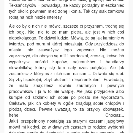
Teksańczyków – powiadają, że każdy porządny mieszkaniec
tych okolic powinien mieć żonę i konia. Tak czy siak zamkowi
robią na nich niezłe interesy.
Ale co by o nich nie mówić, szczeże ci przyznam, trochę się
ich boję. Nie, nie to że mam pietra, ale jest w nich coś
niepokojącego. To dziwni ludzie. Mówią, że są jak kamienie w
twierdzy, pod murami której mieszkają. Gdy przyjedziesz do
miasta, nie zauważysz tego zapewne. Nie można
zaprzeczyć, dla obcych są mili i serdeczni, zresztą, ledwo ich
wypatrzysz pośród kupców, najemników i handlarzy
niewolników, którzy się tam cały czas pałętają. Ale jak
zostaniesz z którymś z nich sam na sam... Dziwnie się robi.
Są zbyt spokojni, zbyt ułożeni i nieprzeniknieni. Powiadają,
że mało znajdziesz równie zaufanych i pewnych
pracowników i ja w to nie watpię. Ale jako przyjaciele albo
kumple od szklanki ich sobie po prostu nie wyobrażam.
Ciekawe, jak ich kobiety w ogóle znajdują sobie chłopów i
płodzą dzieci. Pewnie uważają to za przykry obowiązek,
hehe. Chociaż...
Jakiś przepełniony nostalgią za starymi czasami jajogłowy
mówił mi kiedyś, że w dawnych czasach to rodzice wybierali
dzieciom partie do żeniaczki, a małe szły bez gadania. Jak