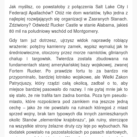
Jak myślisz, co powstałoby z połączenia Salt Lake City i
Federacji Apallachów? Otóż nie dom wariatów, tylko jedna z
najlepiej rozwijających się organizacji w Zasranych Stanach.
Zdziwiony? Odwiedź Rucker Castle w stanie Alabama, jakieś
80 mil na południowy wschód od Montgomery.
Gdy tam już dotrzesz, ujrzysz widok naprawdę robiący
wrażenie: potężny kamienny zamek, wypisz wymaluj jak te
średniowieczne, otoczony przez morze namiotów, glinianych
chałup i targowisk. Twierdza została zbudowana na
fundamentach starej amerykańskiej bazy wojskowej, zwanej
Fortem Rucker. Po prawdzie fortu to za bardzo nie
przypominało, bardziej lotnisko wojskowe, ale Wielki Zakon
Patrycjuszy, który rządzi całą okolicą, zadbał o to, aby
miejsce bardziej pasowało do nazwy. I nie pytaj mnie jak to
się stało, że nie trafiła tam żadna bomba. Poza tym pseudo-
miasto, które rozpościera pod zamkiem ma jeszcze jedną
cechę – jako że nie powstało na ruinach któregoś z miast
sprzed wojny, brak tam typowych dla innych zamieszkanych
okolic Stanów „elementów krajobrazu”, jak ruiny, sterczące
na wszystkie strony żelazne druty czy leje po wybuchach. Na
dodatek powstało na pozostałościach po pasach startowych,