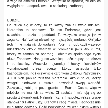
a więc na asfalcie i betonie. Wszystko to sprawia, że okolica
wygląda na nadspodziewanie schludną i zadbaną.
LUDZIE
Co rzuca się w oczy, to że każdy zna tu swoje miejsce.
Hierarchia to podstawa. To nie Federacja, gdzie jest
szlachta, a reszta to poddani. Tu wszystko pracuje jak w
zegarku. Najniżej są niewolnicy, najczęściej mutanci. Oni jako
jedyni nie mają nic do gadania. Potem chłopi, czyli wszyscy
mieszkańcy okolic twierdzy w promieniu jakiś 40-50 mil,
którzy w zamian za ochronę i obietnicę spokojnego życia
służą Zakonowi. Następnie wszelkiej maści kupcy, handlarze
i rzemieślnicy. Wreszcie najemnicy i łowcy niewolników
wynajmowani przez rycerzy, którzy ustępują tylko
kaznodziejom, no i oczywiście członkom Zakonu Patrycjuszy.
A i u nich panuje żelazna hierarchia. Akolici to ci, którzy
wstąpili niedawno i muszą udowodnić swoją wartość.
Zazwyczaj robią to poza granicami Rucker Castle, więc w
mieście nie ma ich za wiele. Ci zasłużeni mianują się po
prostu Zakonnikami. Najmniej liczną i najpotężniejszą grupę
stanowi 10 Patrycjuszy. Stanowią radę miasta i jednocześnie
jej elitarne oddziały. Dość powiedzieć, że warunkiem wstępu