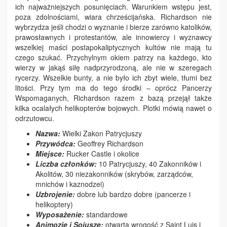
ich najważniejszych posunięciach. Warunkiem wstępu jest,
poza zdolnościami, wiara chrześcijańska. Richardson nie
wybrzydza jeśli chodzi o wyznanie i bierze zarówno katolików,
prawosławnych i protestantów, ale innowiercy i wyznawcy
wszelkiej maści postapokaliptycznych kultów nie mają tu
czego szukać. Przychylnym okiem patrzy na każdego, kto
wierzy w jakąś siłę nadprzyrodzoną, ale nie w szeregach
rycerzy. Wszelkie bunty, a nie było ich zbyt wiele, tłumi bez
litości. Przy tym ma do tego środki – oprócz Pancerzy
Wspomaganych, Richardson razem z bazą przejął także
kilka ocalałych helikopterów bojowych. Plotki mówią nawet o
odrzutowcu.
Nazwa:
Wielki Zakon Patrycjuszy
Przywódca:
Geoffrey Richardson
Miejsce:
Rucker Castle i okolice
Liczba członków:
10 Patrycjuszy, 40 Zakonników i
Akolitów, 30 niezakonników (skrybów, zarządców,
mnichów i kaznodzei)
Uzbrojenie:
dobre lub bardzo dobre (pancerze i
helikoptery)
Wyposażenie:
standardowe
Animozje i Sojusze:
otwarta wrogość z Saint Luis i