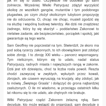
jak im się to udało. Oczywiście nie budowali go sami
żołnierze. Wcześniej Wielki Patrycjusz zdążył wyczyścić
okolicę ze wszelkich gangów, mutantów i tym podobnego
plugastwa, po czym złożył okolicznym tubylcom propozycję
nie do odrzucenia. Ci, chcąc nie chcąc, musieli zgodzić się
na służbę i wspólną budowę twierdzy. Ale dziś nie znajdziesz
żadnego, który by się skarżył – poddaństwo Zakonowi to
niełatwe zadanie, ale bezpieczeństwo, porządek i spokój, jaki
gwarantuje są tego warte.
Sam Geoffrey nie poprzestał na tym. Stwierdził, że skoro ma
pod sobą rycerzy zakonnych, to ich obowiązkiem jest zdobyć
sobie zbroję. I to zbroję XXI wieku – pancerz wspomagany.
Tym nielicznym, którym się to udało, nadał status
Patrycjuszy, radnych miasta i najwyższych rangą w zakonie.
Dziś jest ich dziesięciu, choć ta liczba rosła powoli. Reszta
chodzi zazwyczaj w zwykłych, wykutych przez kowali,
zbrojach, ale czasem wyruszają na krucjaty, aby zdobyć, jak
to mówią „Świętego Graala” i dołączyć do grona najbardziej
zasłużonych. O ile mi wiadomo, w przeciągu ostatnich kilku
lat nikomu się to nie udało, ale chętnych nie brakuje.
Wilki Patrycjusz rządzi Zakonem żelazną ręką. Sam
decyduje, kto może wstąpić do organizacji, sam decyduje o