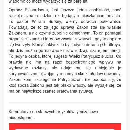
wiadomo co może wydarzyć się za parę lat.
Oprócz Richardsona, jest jeszcze jedna osobistość, choć
raczej nieznana ludziom nie będącym mieszkańcami miasta.
To pastor William Burkey, wierny doradca pułkownika.
Powiadają, że to za jego sprawą Zakon stał się właśnie
Zakonem, a nie czymś zupełnie odmiennym. To on pomagał
organizacji zamku i terenów zwasalizowanych, gdy te dopiero
się tworzyły. Kiedyś faktycznie był jedynie doradcą Geoffreya,
ale dziś można go nazwać kimś w rodzaju szarej eminencji.
To jedyna osoba, której sugestii Wielki Patrycjusz słucha. Co
prawda nie ma na razie bezpośredniego wpływu na
wydawane rozkazy, ale udaje mu się umiejętnie je
korygować, zmniejszając tym samym skutki błędów dowódcy.
Zakonnikom, szczególnie Patrycjuszom nie podoba się, że
ktoś spoza Zakonu jest tak blisko władzy, ale wydaje się, że
ma on największe szanse uratowania sytuacji.
Komentarze do starszych artykułów tymczasowo
niedostępne...