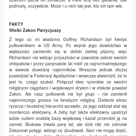
podrosły, oczywiście. Może i u nich tak jest, kto ich tam wie.
FAKTY
Wielki Zakon Patrycjuszy
Z tego co mi wiadomo Goffrey Richardson był kiedyś
pułkownikiem w US Army. Po wojnie jego dowództwo w
większości zamieniło się w obłoki ciekłej plazmy, więc
Richardson nie widząc przyszłości w zawodzie zebrał swoich
chłopaków i przez paręnaście lat robił za najnormalniejszego
w świecie dowódcę najemników. Wreszcie jednak dłużej
posiedział w Federacji Apallachów i wówczas stwierdził, że to
jest to, czego szukał. Połączył idee rycerskie ze swoimi
religijnymi ciągotami i wojskowym drylem i w efekcie powstał
Zakon. Ale nasz pułkownik nie był głupi – nie zamienił
najemniczego grosza na fanatyzm religijny. Dodanie etosu
rycerza i feudalnej hierarchii sprawiło, że jego oddział stał się
morderczo efektywny. A żeby był także efektowny upatrzył
sobie cudem ocalałą bazę wojskową i kazał przerobić ją na
zamek. Budowa trwała parę lat, ale dziś nikt nie odmówi
Zakonowi potęgi, widząc co zbudowali. Sam nie mogę dojść,