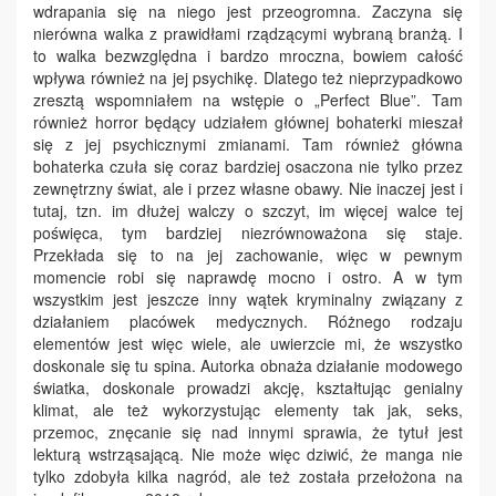
wdrapania się na niego jest przeogromna. Zaczyna się
nierówna walka z prawidłami rządzącymi wybraną branżą. I
to walka bezwzględna i bardzo mroczna, bowiem całość
wpływa również na jej psychikę. Dlatego też nieprzypadkowo
zresztą wspomniałem na wstępie o „Perfect Blue”. Tam
również horror będący udziałem głównej bohaterki mieszał
się z jej psychicznymi zmianami. Tam również główna
bohaterka czuła się coraz bardziej osaczona nie tylko przez
zewnętrzny świat, ale i przez własne obawy. Nie inaczej jest i
tutaj, tzn. im dłużej walczy o szczyt, im więcej walce tej
poświęca, tym bardziej niezrównoważona się staje.
Przekłada się to na jej zachowanie, więc w pewnym
momencie robi się naprawdę mocno i ostro. A w tym
wszystkim jest jeszcze inny wątek kryminalny związany z
działaniem placówek medycznych. Różnego rodzaju
elementów jest więc wiele, ale uwierzcie mi, że wszystko
doskonale się tu spina. Autorka obnaża działanie modowego
światka, doskonale prowadzi akcję, kształtując genialny
klimat, ale też wykorzystując elementy tak jak, seks,
przemoc, znęcanie się nad innymi sprawia, że tytuł jest
lekturą wstrząsającą. Nie może więc dziwić, że manga nie
tylko zdobyła kilka nagród, ale też została przełożona na