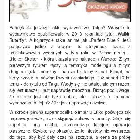
Pamiętacie jeszcze takie wydawnictwo Taiga? Właśnie to
wydawnictwo opublikowało w 2013 roku taki tytuł „Walkin
Buterfly”. A kojarzycie takie anime jak „Perfect Blue”? Jeśli
połączycie jedno z drugim, to otrzymacie jedną z
najciekawszych wydanych w tym roku w Polsce mang –
„Helter Skelter” - która ukazała się nakładem Waneko. Z tym
pierwszym tytułem łączy ją tematyka modelingu a z tym
drugim ciężki, mroczny i bardzo brutalny klimat. Klimat, na
który szczerze mówiąc liczyłem zasiadając - już ponad 10 lat
temu - do tytułu od Taigi. Wtedy się nie udało, ale tym razem
się jest inaczej i jest naprawdę mrocznie. Biorąc pod uwagę,
że historia jest nie tylko dobra, ale i obszerna, to cena
wynosząca mniej niż 30zł jest naprawdę uczciwa.
W skrócie pewna supermodelka o imieniu Liliko poświęca tak
naprawdę siebie, aby osiągnąć sukces w branży. Staje się
zupełnie inną osobą, przechodząc kolejne operacje
plastyczne. Szybko się okazuje, że to niestety nie wystarcza
do tego, aby być cały czas na szczycie, a cena za próbę