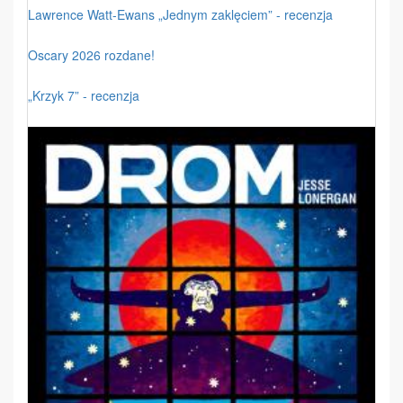
Lawrence Watt-Ewans „Jednym zaklęciem” - recenzja
Oscary 2026 rozdane!
„Krzyk 7” - recenzja