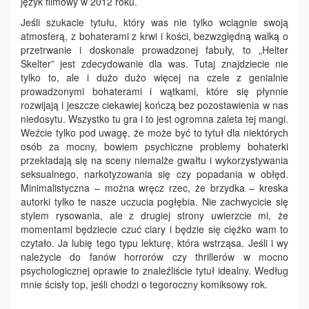
język filmowy w 2012 roku.
Jeśli szukacie tytułu, który was nie tylko wciągnie swoją
atmosferą, z bohaterami z krwi i kości, bezwzględną walką o
przetrwanie i doskonale prowadzonej fabuły, to „Helter
Skelter” jest zdecydowanie dla was. Tutaj znajdziecie nie
tylko to, ale i dużo dużo więcej na czele z genialnie
prowadzonymi bohaterami i wątkami, które się płynnie
rozwijają i jeszcze ciekawiej kończą bez pozostawienia w nas
niedosytu. Wszystko tu gra i to jest ogromna zaleta tej mangi.
Weźcie tylko pod uwagę, że może być to tytuł dla niektórych
osób za mocny, bowiem psychiczne problemy bohaterki
przekładają się na sceny niemalże gwałtu i wykorzystywania
seksualnego, narkotyzowania się czy popadania w obłęd.
Minimalistyczna – można wręcz rzec, że brzydka – kreska
autorki tylko te nasze uczucia pogłębia. Nie zachwycicie się
stylem rysowania, ale z drugiej strony uwierzcie mi, że
momentami będziecie czuć ciary i będzie się ciężko wam to
czytało. Ja lubię tego typu lekturę, która wstrząsa. Jeśli i wy
należycie do fanów horrorów czy thrillerów w mocno
psychologicznej oprawie to znaleźliście tytuł idealny. Według
mnie ścisły top, jeśli chodzi o tegoroczny komiksowy rok.