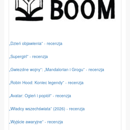
„Dzień objawienia” - recenzja
„Supergirl” - recenzja
„Gwiezdne wojny”: „Mandalorian i Grogu” - recenzja
„Robin Hood: Koniec legendy” - recenzja
„Avatar: Ogień i popiół” - recenzja
„Władcy wszechświata” (2026) - recenzja
„Wyjście awaryjne” - recenzja