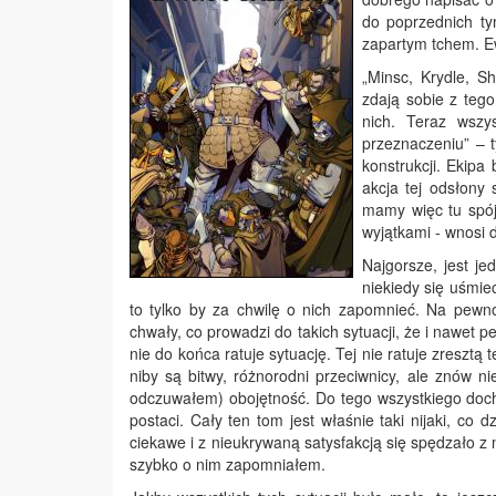
do poprzednich tym
zapartym tchem. E
„Minsc, Krydle, S
zdają sobie z teg
nich. Teraz wszy
przeznaczeniu” – 
konstrukcji. Ekipa
akcja tej odsłony 
mamy więc tu spójn
wyjątkami - wnosi 
Najgorsze, jest je
niekiedy się uśmie
to tylko by za chwilę o nich zapomnieć. Na pewn
chwały, co prowadzi do takich sytuacji, że i nawet 
nie do końca ratuje sytuację. Tej nie ratuje zresztą
niby są bitwy, różnorodni przeciwnicy, ale znów 
odczuwałem) obojętność. Do tego wszystkiego docho
postaci. Cały ten tom jest właśnie taki nijaki, co 
ciekawe i z nieukrywaną satysfakcją się spędzało z ni
szybko o nim zapomniałem.