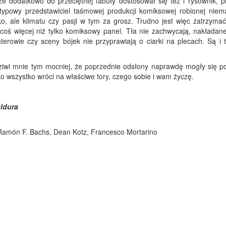
cze dodatkowo do przeciętnej fabuły dostosował się też i rysownik, p
typowy przedstawiciel taśmowej produkcji komiksowej robionej niem
ko, ale klimatu czy pasji w tym za grosz. Trudno jest więc zatrzymać
 coś więcej niż tylko komiksowy panel. Tła nie zachwycają, nakładane
erowie czy sceny bójek nie przyprawiają o ciarki na plecach. Są i ty
 dziwi mnie tym mocniej, że poprzednie odsłony naprawdę mogły się p
ko wszystko wróci na właściwe tory, czego sobie i wam życzę.
ldura
Ramón F. Bachs, Dean Kotz, Francesco Mortarino