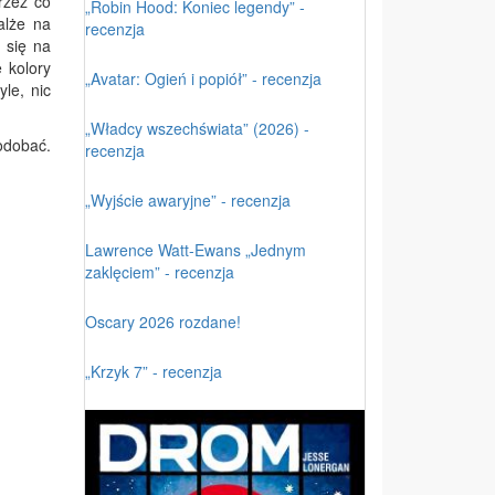
rzez co
„Robin Hood: Koniec legendy” -
alże na
recenzja
 się na
 kolory
„Avatar: Ogień i popiół” - recenzja
le, nic
„Władcy wszechświata” (2026) -
odobać.
recenzja
„Wyjście awaryjne” - recenzja
Lawrence Watt-Ewans „Jednym
zaklęciem” - recenzja
Oscary 2026 rozdane!
„Krzyk 7” - recenzja