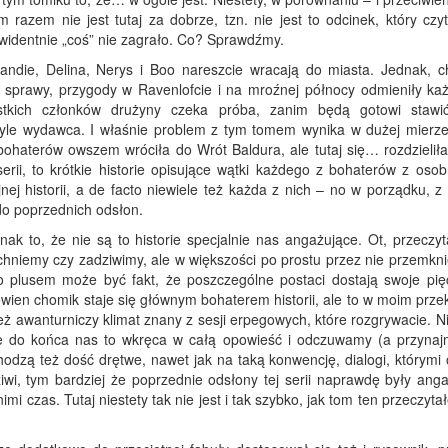
 razem nie jest tutaj za dobrze, tzn. nie jest to odcinek, który czy
widentnie „coś” nie zagrało. Co? Sprawdźmy.
handie, Delina, Nerys i Boo nareszcie wracają do miasta. Jednak, c
o sprawy, przygody w Ravenlofcie i na mroźnej północy odmieniły ka
stkich członków drużyny czeka próba, zanim będą gotowi stawi
tyle wydawca. I właśnie problem z tym tomem wynika w dużej mierze
 bohaterów owszem wróciła do Wrót Baldura, ale tutaj się… rozdzieliła
serii, to krótkie historie opisujące wątki każdego z bohaterów z oso
ej historii, a de facto niewiele też każda z nich – no w porządku, z
do poprzednich odsłon.
dnak to, że nie są to historie specjalnie nas angażujące. Ot, przeczy
chniemy czy zadziwimy, ale w większości po prostu przez nie przemkn
o plusem może być fakt, że poszczególne postaci dostają swoje pię
pewien chomik staje się głównym bohaterem historii, ale to w moim prz
 też awanturniczy klimat znany z sesji erpegowych, które rozgrywacie. Ni
nie do końca nas to wkręca w całą opowieść i odczuwamy (a przynajm
dzą też dość drętwe, nawet jak na taką konwencję, dialogi, którymi 
dziwi, tym bardziej że poprzednie odsłony tej serii naprawdę były ang
mi czas. Tutaj niestety tak nie jest i tak szybko, jak tom ten przeczyta