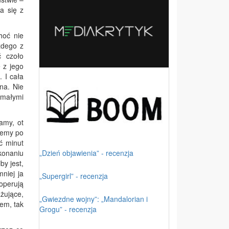
ta się z
hoć nie
żdego z
ć czoło
 z jego
. I cała
bna. Nie
 małymi
tamy, ot
iemy po
ć minut
„Dzień objawienia” - recenzja
ekonaniu
by jest,
niej ja
„Supergirl” - recenzja
operują
ażujące,
„Gwiezdne wojny”: „Mandalorian i
łem, tak
Grogu” - recenzja