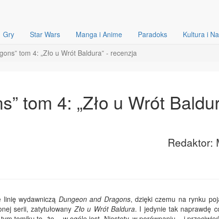
Gry
Star Wars
Manga i Anime
Paradoks
Kultura i N
ons” tom 4: „Zło u Wrót Baldura” - recenzja
” tom 4: „Zło u Wrót Baldu
Redaktor: 
 linię wydawniczą
Dungeon and Dragons
, dzięki czemu na rynku poj
nej serii, zatytułowany
Zło u Wrót Baldura
. I jedynie tak naprawdę 
tym tomiku to, że… w ogóle jest. Niestety, w porównaniu – i przeciwie