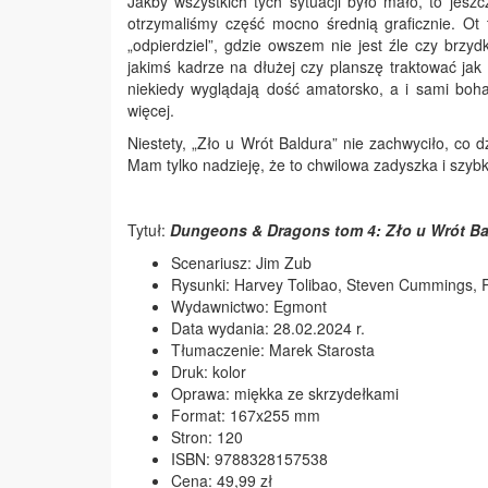
Jakby wszystkich tych sytuacji było mało, to jesz
otrzymaliśmy część mocno średnią graficznie. Ot 
„odpierdziel”, gdzie owszem nie jest źle czy brzyd
jakimś kadrze na dłużej czy planszę traktować jak
niekiedy wyglądają dość amatorsko, a i sami bohat
więcej.
Niestety, „Zło u Wrót Baldura” nie zachwyciło, co
Mam tylko nadzieję, że to chwilowa zadyszka i szyb
Tytuł:
Dungeons & Dragons tom 4: Zło u Wrót Ba
Scenariusz: Jim Zub
Rysunki: Harvey Tolibao, Steven Cummings, 
Wydawnictwo: Egmont
Data wydania: 28.02.2024 r.
Tłumaczenie: Marek Starosta
Druk: kolor
Oprawa: miękka ze skrzydełkami
Format: 167x255 mm
Stron: 120
ISBN: 9788328157538
Cena: 49,99 zł