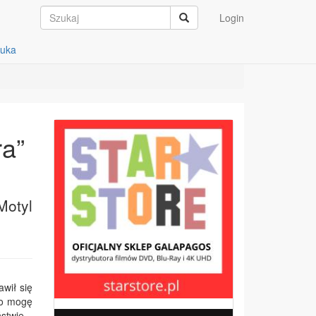
Login
auka
ra”
Motyl
awił się
co mogę
ństwie –