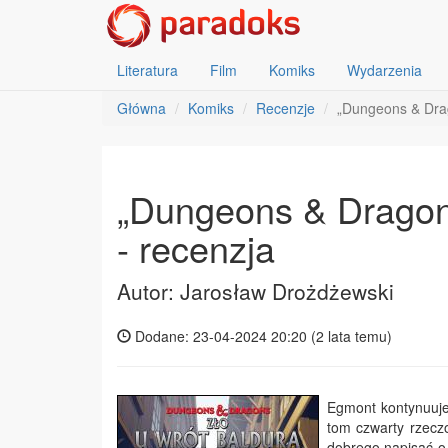
Literatura
Film
Komiks
Wydarzenia
Główna
Komiks
Recenzje
„Dungeons & Drag
„Dungeons & Dragons
- recenzja
Autor: Jarosław Drożdżewski
Dodane: 23-04-2024 20:20 (
2 lata temu
)
Egmont kontynuuje
tom czwarty rzeczo
dobrego napisać o 