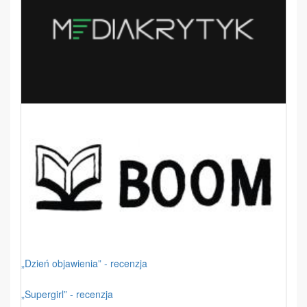
„Dzień objawienia” - recenzja
„Supergirl” - recenzja