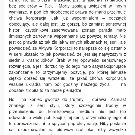
bez spoilerów – Rick i Morty zostają uwięzieni w innym
wymiarze, a pod ich nieobecność prawa do marki przejmuje
chciwa korporacja. Jak już wspomniałem – początek
obiecujący, ale dalej jest już gorzej, bo zamiast sensownej
historii czytelnikowi zaserwowana zostaje parada mało
śmiesznych żartów na wspomniane już powyżej tematy. Nie
jest co prawda aż tak źle jak w innych albumach tej serii, ale
powiedzieć, że Aktywa Korporacji to najlepsze co się ostatnio
w serii ukazało to jak powiedzieć, że jest się najwyższym z
siedmiu krasnoludków. Brak w tej opowieści sensownego
rozwinięcia, a jeśli dorzucimy do tego mało satysfakcjonujące
zakończenie to otrzymujemy pozycję, po której lekturze
ciężko oprzeć się wrażeniu, że jakaś chciwa korporacja
właśnie ukradła nam pół godziny naszego życia – i na
dodatek zrobiła to za nasze pieniądze.
No i na koniec gwóźdź do trumny – oprawa. Zamiast
znanego z serii stylu, który szczególnie trudny w
przeniesieniu do komiksowego medium nie jest (co
udowodniło wiele publikacji z tej serii), otrzymaliśmy jego ni
to uproszczoną, ni to spłyconą aproksymację. Niby postacie
są rozpoznawalne na pierwszy rzut oka, niby wszystko