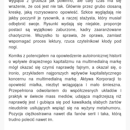
wygląda z grubsza jak powinno, ale cały czas ma się
wrażenie, że coś jest nie tak. Głównie przez grubo ciosaną
kreskę, jaką rozrysowano opowieść. Szkice wyglądają nie
jakby poczynił je rysownik, a raczej stażysta, który musiał
odbębnić swoje. Rysunki wydają się niejakie, proporcje
postaci są wyjątkowo zaburzone, kadry zaaranżowane
chaotycznie. Wszystko to sprawia, że oprawa, zamiast
wspomagać proces lektury, rzuca czytelnikowi kłody pod
nogi.
Komiks z potencjałem na opowiedzenie autoironicznej historii
o wpływie drapieżnego kapitalizmu na multimedialną markę
mógł okazać się czymś naprawdę fajnym, a okazał się, o
ironio, przykładem najgorszych wpływów kapitalistycznego
koncernu na multimedialną markę. Aktywa Korporacji to
opowieść miałka, niezbyt wciągająca i mało śmieszna.
Przepełniona odwołaniem do współczesnych układów i
praktyk w świecie mass mediów, udająca mądrzejszą niż
naprawdę jest i gubiąca się pod kawalkadą słabych żartów
nieudolnie usiłujących wspiąć się na wyżyny metahumoru.
Pozycja ciężkostrawna nawet dla fanów serii i taka, którą
trudno polecić nawet im.