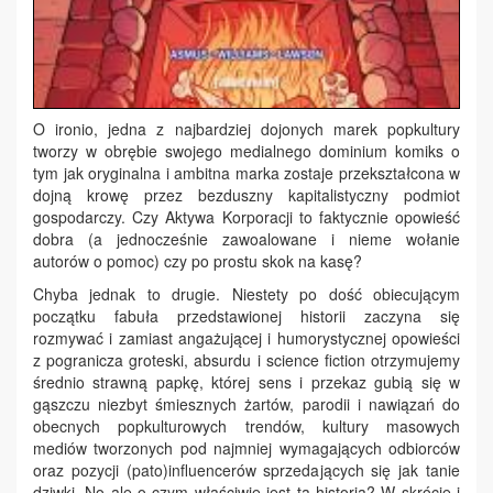
O ironio, jedna z najbardziej dojonych marek popkultury
tworzy w obrębie swojego medialnego dominium komiks o
tym jak oryginalna i ambitna marka zostaje przekształcona w
dojną krowę przez bezduszny kapitalistyczny podmiot
gospodarczy. Czy Aktywa Korporacji to faktycznie opowieść
dobra (a jednocześnie zawoalowane i nieme wołanie
autorów o pomoc) czy po prostu skok na kasę?
Chyba jednak to drugie. Niestety po dość obiecującym
początku fabuła przedstawionej historii zaczyna się
rozmywać i zamiast angażującej i humorystycznej opowieści
z pogranicza groteski, absurdu i science fiction otrzymujemy
średnio strawną papkę, której sens i przekaz gubią się w
gąszczu niezbyt śmiesznych żartów, parodii i nawiązań do
obecnych popkulturowych trendów, kultury masowych
mediów tworzonych pod najmniej wymagających odbiorców
oraz pozycji (pato)influencerów sprzedających się jak tanie
dziwki. No ale o czym właściwie jest ta historia? W skrócie i