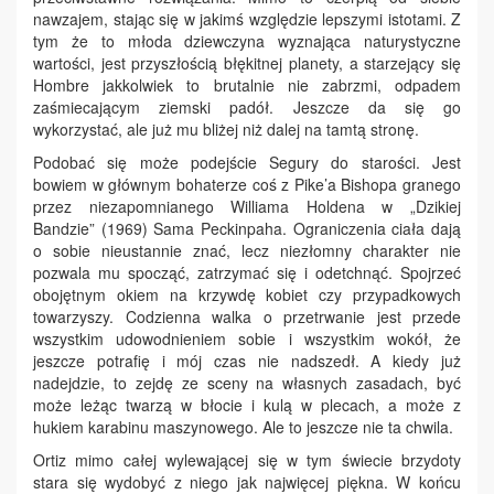
nawzajem, stając się w jakimś względzie lepszymi istotami. Z
tym że to młoda dziewczyna wyznająca naturystyczne
wartości, jest przyszłością błękitnej planety, a starzejący się
Hombre jakkolwiek to brutalnie nie zabrzmi, odpadem
zaśmiecającym ziemski padół. Jeszcze da się go
wykorzystać, ale już mu bliżej niż dalej na tamtą stronę.
Podobać się może podejście Segury do starości. Jest
bowiem w głównym bohaterze coś z Pike’a Bishopa granego
przez niezapomnianego Williama Holdena w „Dzikiej
Bandzie” (1969) Sama Peckinpaha. Ograniczenia ciała dają
o sobie nieustannie znać, lecz niezłomny charakter nie
pozwala mu spocząć, zatrzymać się i odetchnąć. Spojrzeć
obojętnym okiem na krzywdę kobiet czy przypadkowych
towarzyszy. Codzienna walka o przetrwanie jest przede
wszystkim udowodnieniem sobie i wszystkim wokół, że
jeszcze potrafię i mój czas nie nadszedł. A kiedy już
nadejdzie, to zejdę ze sceny na własnych zasadach, być
może leżąc twarzą w błocie i kulą w plecach, a może z
hukiem karabinu maszynowego. Ale to jeszcze nie ta chwila.
Ortiz mimo całej wylewającej się w tym świecie brzydoty
stara się wydobyć z niego jak najwięcej piękna. W końcu