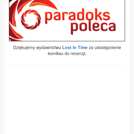
Dziękujemy wydawnictwu
Lost In Time
za udostępnienie
komiksu do recenzji.