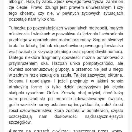
albo giń. Rąb, by zabić. Zjedz swojego towarzysza, zanim on
zje ciebie. Prawo dżungli jest prawem uniwersalnym i czy
tego chcemy, czy nie, w pewnych życiowych sytuacjach
pozostaje nam tylko ono.
Tułaczka po pozostałościach wspaniałych metropolii, małych
miasteczek i wioskach w poszukiwaniu jedzenia i schronienia
przebiega w oparach absurdalnej przemocy. Segura stworzył
brutalne fabuły, jednak niepozbawione pewnego pierwiastka
wrażliwości na krzywdę bliźniego oraz sporej dawki humoru.
Dlatego niektóre fragmenty opowieści można potraktować z
przymrużeniem oka. Hiszpan unika pompatyczności, ale
również scenariuszowej głupoty, a przemoc nie jest u niego
w żadnym razie sztuką dla sztuki. Ta jest zazwyczaj okrutna,
bolesna i upadlająca. I jeżeli przyjmuje w jakimś sensie
atrakcyjną formę to tylko dzięki precyzyjnym jak cięcia
skalpela rysunkom Ortiza. Zresztą obaj artyści, choć każą
nam poruszać się po moralnie zdewastowanym świecie,
gdzie wszelkie normy ustalane są indywidualnie, zależnie od
ilości człowieczeństwa, która została w bohaterach, często
oszczędzają nam dosłowności najdrastyczniejszych
szczegółów.
Autorzy na gruzach cywilizacji zniszczonej przez wojny,