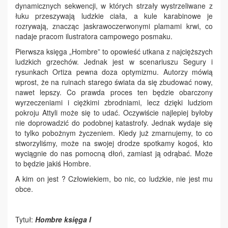
dynamicznych sekwencji, w których strzały wystrzeliwane z
łuku przeszywają ludzkie ciała, a kule karabinowe je
rozrywają, znacząc jaskrawoczerwonymi plamami krwi, co
nadaje pracom ilustratora campowego posmaku.
Pierwsza księga „Hombre” to opowieść utkana z najcięższych
ludzkich grzechów. Jednak jest w scenariuszu Segury i
rysunkach Ortiza pewna doza optymizmu. Autorzy mówią
wprost, że na ruinach starego świata da się zbudować nowy,
nawet lepszy. Co prawda proces ten będzie obarczony
wyrzeczeniami i ciężkimi zbrodniami, lecz dzięki ludziom
pokroju Attyli może się to udać. Oczywiście najlepiej byłoby
nie doprowadzić do podobnej katastrofy. Jednak wydaje się
to tylko pobożnym życzeniem. Kiedy już zmarnujemy, to co
stworzyliśmy, może na swojej drodze spotkamy kogoś, kto
wyciągnie do nas pomocną dłoń, zamiast ją odrąbać. Może
to będzie jakiś Hombre.
A kim on jest ? Człowiekiem, bo nic, co ludzkie, nie jest mu
obce.
Tytuł:
Hombre księga I