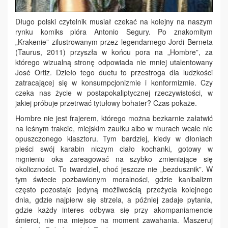
Długo polski czytelnik musiał czekać na kolejny na naszym
rynku komiks pióra Antonio Segury. Po znakomitym
„Krakenie” zilustrowanym przez legendarnego Jordi Berneta
(Taurus, 2011) przyszła w końcu pora na „Hombre”, za
którego wizualną stronę odpowiada nie mniej utalentowany
José Ortiz. Dzieło tego duetu to przestroga dla ludzkości
zatracającej się w konsumpcjonizmie i konformizmie. Czy
czeka nas życie w postapokaliptycznej rzeczywistości, w
jakiej próbuje przetrwać tytułowy bohater? Czas pokaże.
Hombre nie jest frajerem, którego można bezkarnie załatwić
na leśnym trakcie, miejskim zaułku albo w murach wcale nie
opuszczonego klasztoru. Tym bardziej, kiedy w dłoniach
pieści swój karabin niczym ciało kochanki, gotowy w
mgnieniu oka zareagować na szybko zmieniające się
okoliczności. To twardziel, choć jeszcze nie „bezdusznik”. W
tym świecie pozbawionym moralności, gdzie kanibalizm
często pozostaje jedyną możliwością przeżycia kolejnego
dnia, gdzie najpierw się strzela, a później zadaje pytania,
gdzie każdy interes odbywa się przy akompaniamencie
śmierci, nie ma miejsce na moment zawahania. Maszeruj