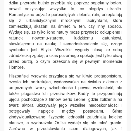
dzika przyroda bujnie przebija się poprzez popękany beton,
powoli odzyskując wszystko to, co niegdyś utraciła.
Romantyczne pejzaże porośniętych zielenią ruin, przeplatają
się z urbanistycznymi mrocznymi labiryntami, które
zamieszkują skazani na śmierć w ten, czy inny sposób.
Wydaje się, że tylko łono natury może przynieść odkupienie i
ratunek nowemu-staremu ludzkiemu gatunkowi,
stawiającemu na naukę i samodoskonalenie się, czego
symbolem jest Attyla. Wszelkie wygody niosą ze sobą
zdradziecką zgubę, a czas pozornego spokoju jest tylko ciszą
przed burzą, o czym przekona się w pewnym momencie
Hombre.
Hiszpański rysownik przygląda się wnikliwie protagonistom,
często ich portretując, wydobywając na światło dzienne z
umęczonych twarzy szlachetność i pewną wzniosłość, ale
także plugastwo ich przeciwników. Kadry te przypominają
ujęcia pochodzące z filmów Serio Leone, gdzie zbliżenia na
twarz aktora ukazywały jego wszelkie niedoskonałości i
potęgowały napięcie między postaciami. Silnie
zindywidualizowane fizycznie jednostki zaludniają kolejne
plansze, a wyobraźnia Ortiza wydaje się nie mieć granic.
Zarówno w przedstawianiu scen dialogowych, jak i