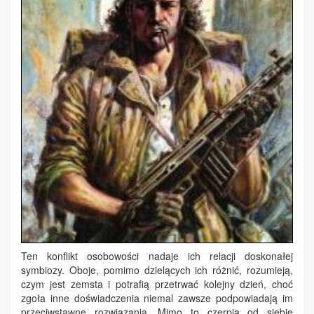
Ten konflikt osobowości nadaje ich relacji doskonałej
symbiozy. Oboje, pomimo dzielących ich różnić, rozumieją,
czym jest zemsta i potrafią przetrwać kolejny dzień, choć
zgoła inne doświadczenia niemal zawsze podpowiadają im
przeciwstawne rozwiązania. Mimo to czerpią od siebie