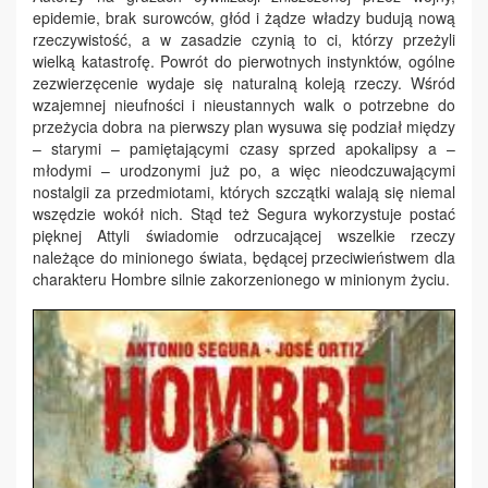
epidemie, brak surowców, głód i żądze władzy budują nową
rzeczywistość, a w zasadzie czynią to ci, którzy przeżyli
wielką katastrofę. Powrót do pierwotnych instynktów, ogólne
zezwierzęcenie wydaje się naturalną koleją rzeczy. Wśród
wzajemnej nieufności i nieustannych walk o potrzebne do
przeżycia dobra na pierwszy plan wysuwa się podział między
– starymi – pamiętającymi czasy sprzed apokalipsy a –
młodymi – urodzonymi już po, a więc nieodczuwającymi
nostalgii za przedmiotami, których szczątki walają się niemal
wszędzie wokół nich. Stąd też Segura wykorzystuje postać
pięknej Attyli świadomie odrzucającej wszelkie rzeczy
należące do minionego świata, będącej przeciwieństwem dla
charakteru Hombre silnie zakorzenionego w minionym życiu.