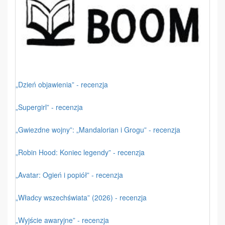
„Dzień objawienia” - recenzja
„Supergirl” - recenzja
„Gwiezdne wojny”: „Mandalorian i Grogu” - recenzja
„Robin Hood: Koniec legendy” - recenzja
„Avatar: Ogień i popiół” - recenzja
„Władcy wszechświata” (2026) - recenzja
„Wyjście awaryjne” - recenzja