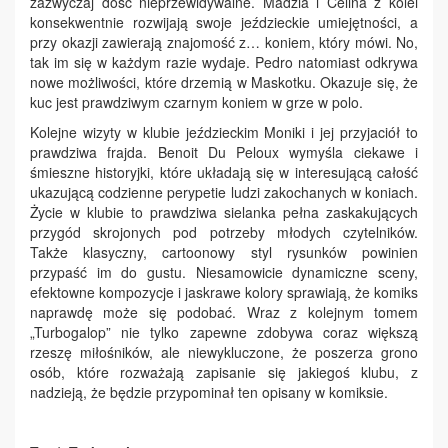
zazwyczaj dość nieprzewidywalne. Madzia i Celina z kolei
konsekwentnie rozwijają swoje jeździeckie umiejętności, a
przy okazji zawierają znajomość z… koniem, który mówi. No,
tak im się w każdym razie wydaje. Pedro natomiast odkrywa
nowe możliwości, które drzemią w Maskotku. Okazuje się, że
kuc jest prawdziwym czarnym koniem w grze w polo.
Kolejne wizyty w klubie jeździeckim Moniki i jej przyjaciół to
prawdziwa frajda. Benoit Du Peloux wymyśla ciekawe i
śmieszne historyjki, które układają się w interesującą całość
ukazującą codzienne perypetie ludzi zakochanych w koniach.
Życie w klubie to prawdziwa sielanka pełna zaskakujących
przygód skrojonych pod potrzeby młodych czytelników.
Także klasyczny, cartoonowy styl rysunków powinien
przypaść im do gustu. Niesamowicie dynamiczne sceny,
efektowne kompozycje i jaskrawe kolory sprawiają, że komiks
naprawdę może się podobać. Wraz z kolejnym tomem
„Turbogalop” nie tylko zapewne zdobywa coraz większą
rzeszę miłośników, ale niewykluczone, że poszerza grono
osób, które rozważają zapisanie się jakiegoś klubu, z
nadzieją, że będzie przypominał ten opisany w komiksie.