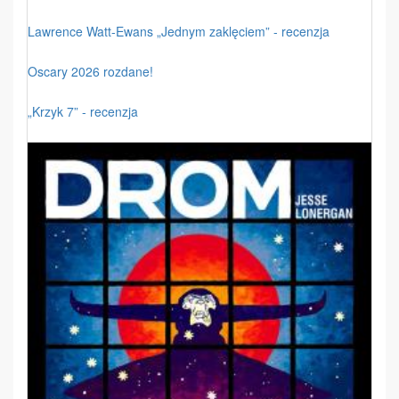
Lawrence Watt-Ewans „Jednym zaklęciem” - recenzja
Oscary 2026 rozdane!
„Krzyk 7” - recenzja