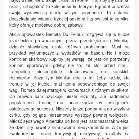
najwyraźniej nie brakuje. „Kamila i konie”, „Koń by się uśmiał”
oraz „Turbogalop” to kolejne serie, którymi Egmont poszerza
swoją wydawniczą ofertę w tym segmencie. Ta ostatnia
doczekała się właśnie trzeciej odsłony. I znów jest to komiks,
który oferuje mnóstwo dobrej zabawy.
Akcja opowiastek Benoita Du Peloux rozgrywa się w klubie
jeździeckim prowadzonym przez przedsiębiorczą Monikę,
dzielnie stawiającą czoła różnym problemom. Musi na
przykład wytłumaczyć z wydatków na basen. No i może
kontroler skarbowy kupiłby jej wersję, że jest on potrzebny
koniom sportowym, gdyby nie to, że stoi przed nim…
trampolina niespecjalnie dostosowana do końskich
rozmiarów. Poza tym Monika dba o to, żeby każdy, kto
trenuje w jej klubie, miał konia odpowiedniego do swojej
wagi. Romeo dalej startuje w konkursach z różnym skutkiem.
Co prawda sam uzyskuje niezłe rezultaty, ale nadmierna
popularność trochę mu przeszkadza w osiągnięciu
ostatecznego sukcesu. Niestety także podłamują go wizyty w
cyrku, gdy ogląda niesamowite występy pewnej woltyżerki.
Miłość sędziwego Albercika do koni jest natomiast tak wielka,
że dzieli się nawet z nimi swoimi medykamentami. A że jest
zwolennikiem raczej tradycyjnej medycyny, rezultaty są