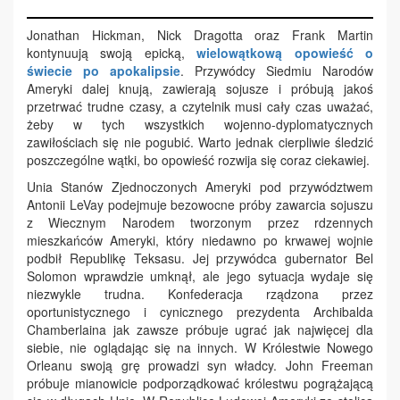
Jonathan Hickman, Nick Dragotta oraz Frank Martin
kontynuują swoją epicką,
wielowątkową opowieść o
świecie po apokalipsie
. Przywódcy Siedmiu Narodów
Ameryki dalej knują, zawierają sojusze i próbują jakoś
przetrwać trudne czasy, a czytelnik musi cały czas uważać,
żeby w tych wszystkich wojenno-dyplomatycznych
zawiłościach się nie pogubić. Warto jednak cierpliwie śledzić
poszczególne wątki, bo opowieść rozwija się coraz ciekawiej.
Unia Stanów Zjednoczonych Ameryki pod przywództwem
Antonii LeVay podejmuje bezowocne próby zawarcia sojuszu
z Wiecznym Narodem tworzonym przez rdzennych
mieszkańców Ameryki, który niedawno po krwawej wojnie
podbił Republikę Teksasu. Jej przywódca gubernator Bel
Solomon wprawdzie umknął, ale jego sytuacja wydaje się
niezwykle trudna. Konfederacja rządzona przez
oportunistycznego i cynicznego prezydenta Archibalda
Chamberlaina jak zawsze próbuje ugrać jak najwięcej dla
siebie, nie oglądając się na innych. W Królestwie Nowego
Orleanu swoją grę prowadzi syn władcy. John Freeman
próbuje mianowicie podporządkować królestwu pogrążającą