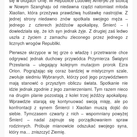
się w długach Unię. W Republice Ludowej Ameryki ze stolicą
w Nowym Szanghaju od niedawna rządzi natomiast młoda
Xiaolian, która przeżywa prawdziwą huśtawkę nastrojów. Z
jednej strony niedawno znów spotkała swojego męża –
jednego z czterech jeźdźców apokalipsy, Śmierć – i
dowiedziała się, że ich syn jednak żyje. Z drugiej zaś ledwo
uszła z życiem z zamachu zleconego przez jednego z
licznych wrogów Republiki.
Pierwsze skrzypce w tej grze o władzę i przetrwanie chce
odgrywać jednak duchowy przywódca Przymierza Świątyni
Przesłania – ulegający kolejnym mutacjom prorok Ezra
Orion. Pogrążając się coraz bardziej w mistycznym szale,
zwołuje siedmiu Wybranych, którzy pod jego przywództwem
mają stanowić o przyszłym obliczu świata. Spotkanie nie
idzie jednak zgodnie z jego zamierzeniami. Tym razem nieco
na drugim planie pozostają z kolei trzej jeźdźcy apokalipsy.
Wprawdzie starają się kontynuować swoją misję, ale po
konfrontacji z synem Śmierci i Xiaolian muszą dojść do
siebie. Tymczasem czwarty z nich – wspomniany powyżej
Śmierć – nadal zajmuje się porządkowaniem spraw
rodzinnych. Próbuje mianowicie odszukać swojego syna,
który ma… zniszczyć Ziemię.