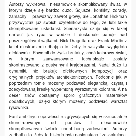
Autorzy wykreowali niesamowicie skomplikowany świat, w
którym dzieje się bardzo dużo. Sojusze, konflikty, zdrady,
zamachy – prawdziwy zawrót głowy, ale Jonathan Hickman
przyzwyczaił już swoich czytelników do tego, że lubi takie
skomplikowane układanki. Scenarzysta czuje się w takiej
narracji jak ryba w wodzie i doskonale panuje nad
poszczególnymi wątkami. Nick Dragotta oraz Frank Martin z
kolei niestrudzenie dbają o to, żeby to wszystko wyglądało
efektownie. Powołali do życia brutalny, choć kolorowy świat,
w którym zaawansowane technologie zostały
skontrastowane z pustynnymi krajobrazami. Nadal dużo tu
dynamiki, nie brakuje efektownych kompozycji oraz
oryginalnych projektów architektonicznych. Podobnie jak w
poprzednim tomie możemy podziwiać elegancką, czystą i
zdecydowaną kreskę wypełnioną wyrazistymi kolorami. A na
deser znów dostajemy sporo graficznych materiałów
dodatkowych, dzięki którym możemy podziwiać warsztat
rysownika.
Fani ambitnych opowieści rozgrywających się w skrupulatnie
skonstruowanym od podstaw i niesamowicie
skomplikowanym świecie nadal będą zadowoleni. Autorzy
zadbali o to, żeby ta historia była pasjonująca i zaskakująca.