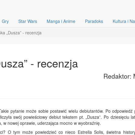
Gry
Star Wars
Manga i Anime
Paradoks
Kultura i N
ka „Dusza” - recenzja
usza” - recenzja
Redaktor: 
Takie pytanie może sobie postawić wielu debiutantów. Po odpowiedź 
liczyła swój powieściowy debiut tekstem pt. „Dusza”. Po dziesięciu l
ona, w nowej oprawie, uderzająca mocno w wyobraźnię.
ci? O tym może powiedzieć co nieco Estrella Solis, świetna histor