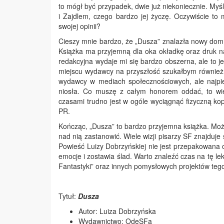
to mógł być przypadek, dwie już niekoniecznie. M
i Zajdlem, czego bardzo jej życzę. Oczywiście to
swojej opinii?
Cieszy mnie bardzo, że „Dusza” znalazła nowy dom
Książka ma przyjemną dla oka okładkę oraz druk na
redakcyjna wydaje mi się bardzo obszerna, ale to je
miejscu wydawcy na przyszłość szukałbym również
wydawcy w mediach społecznościowych, ale najpier
niosła. Co muszę z całym honorem oddać, to wiel
czasami trudno jest w ogóle wyciągnąć fizyczną k
PR.
Kończąc, „Dusza” to bardzo przyjemna książka. Możn
nad nią zastanowić. Wiele wizji pisarzy SF znajduje
Powieść Luizy Dobrzyńskiej nie jest przepakowana 
emocje i zostawia ślad. Warto znaleźć czas na tę l
Fantastyki” oraz innych pomysłowych projektów teg
Tytuł:
Dusza
Autor: Luiza Dobrzyńska
Wydawnictwo: OdeSFa