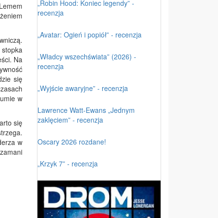
„Robin Hood: Koniec legendy” -
z Lemem
recenzja
ażeniem
„Avatar: Ogień i popiół” - recenzja
wniczą.
 stopka
„Władcy wszechświata” (2026) -
eści. Na
recenzja
tywność
zie się
„Wyjście awaryjne” - recenzja
czasach
 umie w
Lawrence Watt-Ewans „Jednym
zaklęciem” - recenzja
rto się
strzega.
Oscary 2026 rozdane!
derza w
„Szamani
„Krzyk 7” - recenzja