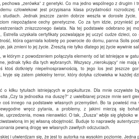
a, pechowa „zerówka” z genetyki. Co ma jedno wspólnego z drugim i t
emu człowiekowi jest przypisana klasa przydatności rozrodczej.
a studiach. Jednak jeszcze zanim dobrze weszła w dorosłe życie, 
eciom niepożądane cechy genetyczne. Co za tym idzie, przynieść p
strzeniach zniszczonego świata. Na tej podstawie odebrano jej mo
Estrella uzyskała certyfikaty pozwalające jej uczyć cudze dzieci, co 
tność, która ogarniała kobietę po powrocie do domu, panna Solis pos
 jak zmieni to jej życie. Zresztą nie tylko dlatego jej życie wywinie sal
 w którym z powodzeniem połączyła elementy od lat istniejące w gatu
jne, jednak tylko dla tych wybranych. Wszyscy „nierokujący” nie mają 
eś ktoś dotknięty niepełnosprawnością, to jego los jest jeszcze gor
kryje się zatem piekielny terror, który dotyka człowieka w każdej dz
ć o kilku tytułach istniejących w popkulturze. Dla mnie oczywiste b
tia „Czy ta jednostka ma duszę?” z uwielbianej przeze mnie serii gie
pie coś innego na podstawie własnych przemyśleń. Bo ta powieść ma 
iewygodne wręcz pytania, a problemy, z jakimi mierzą się bohat
ie, uprzedzenia, mowa nienawiści. O tak, „Dusza” wbije się głęboko w
eciwstawioną im jej własną obojętność. Buduje to naprawdę autentyczn
pokonania pewną drogę we własnych zawiłych odczuciach.
skiej i utwierdzam się, że jest to autorka na wysokim poziomie. Jedna