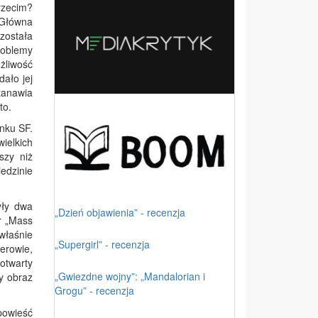
rzecim?
 Główna
została
roblemy
żliwość
dało jej
tanawia
to.
nku SF.
wielkich
szy niż
iedzinie
yły dwa
„Dzień objawienia” - recenzja
r „Mass
właśnie
„Supergirl” - recenzja
erowie,
 otwarty
„Gwiezdne wojny”: „Mandalorian i
y obraz
Grogu” - recenzja
 powieść