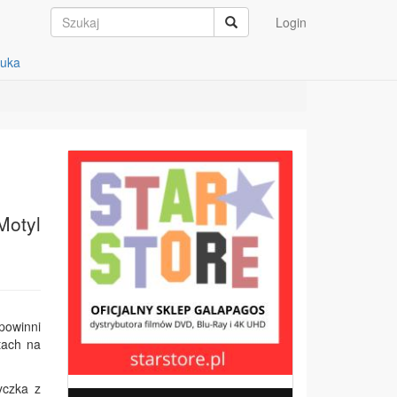
Login
auka
Motyl
powinni
atach na
yczka z