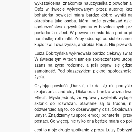
wykształcenia, znakomita nauczycielka z powołani
Otóż w świecie wykreowanym przez autorkę każd
bohaterka powieści miała bardzo dobre wyniki n
określona jako osoba, która może przekazać dzi
społeczeństwu egzystującemu w bezpiecznych prze
posiadania dzieci. W pewnym sensie idąc pod prąd, 
namiastkę roli matki. Żeby odsunąć od siebie samo
kupić tzw. Towarzysza, androida Raula. Nie przewiduje,
Luiza Dobrzyńska wykreowała bardzo ciekawy świat,
W świecie tym w teorii istnieje społeczeństwo utopi
szans na życie rodzinne, a jeśli pojawi się gdzi
samotność. Pod płaszczykiem pięknej społeczności, 
życia.
Czytając powieść „Dusza”, nie da się nie pomyśle
skojarzenia: androidy Dicka oraz bardzo ważna kwes
Effect”. Myślę jednak, że wprawny czytelnik wyła
skłonić do rozważań. Stawiane są tu trudne, n
odzwierciedlają to, co obserwujemy dziś. Szkalowan
umysł. Znajdziemy tu sporo emocji bohaterki i prz
postaci. Co więcej, nie tylko ona będzie miała do 
Jest to moje drugie spotkanie z prozą Luizy Dobrzyń