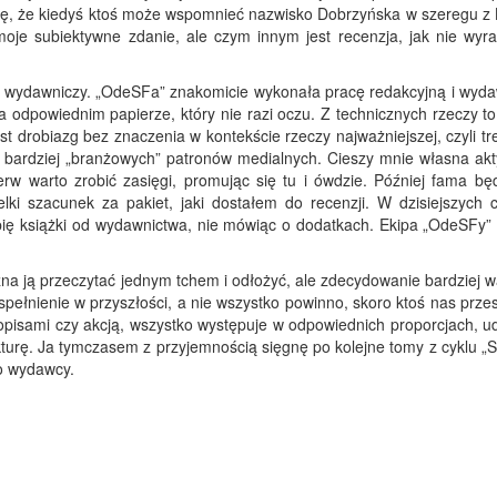
yślę, że kiedyś ktoś może wspomnieć nazwisko Dobrzyńska w szeregu 
 moje subiektywne zdanie, ale czym innym jest recenzja, jak nie wyr
 wydawniczy. „OdeSFa” znakomicie wykonała pracę redakcyjną i wyda
 odpowiednim papierze, który nie razi oczu. Z technicznych rzeczy to
st drobiazg bez znaczenia w kontekście rzeczy najważniejszej, czyli tr
 bardziej „branżowych” patronów medialnych. Cieszy mnie własna ak
w warto zrobić zasięgi, promując się tu i ówdzie. Później fama będ
ki szacunek za pakiet, jaki dostałem do recenzji. W dzisiejszych 
opię książki od wydawnictwa, nie mówiąc o dodatkach. Ekipa „OdeSFy”
a ją przeczytać jednym tchem i odłożyć, ale zdecydowanie bardziej wa
 spełnienie w przyszłości, a nie wszystko powinno, skoro ktoś nas prze
opisami czy akcją, wszystko występuje w odpowiednich proporcjach, u
ekturę. Ja tymczasem z przyjemnością sięgnę po kolejne tomy z cyklu 
o wydawcy.