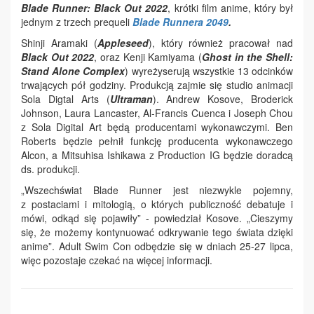
Blade Runner: Black Out 2022
, krótki film anime, który był
jednym z trzech prequeli
Blade Runnera 2049
.
Shinji Aramaki (
Appleseed
), który również pracował nad
Black Out 2022
, oraz Kenji Kamiyama (
Ghost in the Shell:
Stand Alone Complex
) wyreżyserują wszystkie 13 odcinków
trwających pół godziny. Produkcją zajmie się studio animacji
Sola Digtal Arts (
Ultraman
). Andrew Kosove, Broderick
Johnson, Laura Lancaster, Al-Francis Cuenca i Joseph Chou
z Sola Digital Art będą producentami wykonawczymi. Ben
Roberts będzie pełnił funkcję producenta wykonawczego
Alcon, a Mitsuhisa Ishikawa z Production IG będzie doradcą
ds. produkcji.
„Wszechświat Blade Runner jest niezwykle pojemny,
z postaciami i mitologią, o których publiczność debatuje i
mówi, odkąd się pojawiły” - powiedział Kosove. „Cieszymy
się, że możemy kontynuować odkrywanie tego świata dzięki
anime”. Adult Swim Con odbędzie się w dniach 25-27 lipca,
więc pozostaje czekać na więcej informacji.