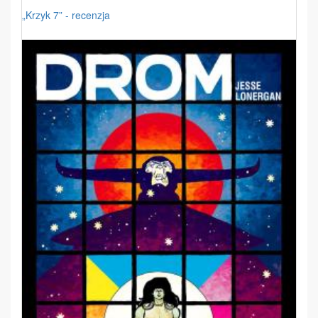
„Krzyk 7” - recenzja