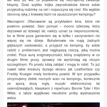
kłopoty. Dość szybko trójka zwyrodnialców bierze sobie
przyjezdną rodzinkę na cel i rozpoczyna się rzeź. Kto wyjdzie
obronną ręką z krwawej łaźni na opuszczonym kempingu?
Nieznajomi: Ofiarowanie
są przykładem kina, które nie
powinno powstać. Sam pomysł – mocno szkicowy, który
dojrzewał aż dziesięć lat, należy uznać za nieporozumienie,
bo w filmie poza ganianiem się w kółko i zarzynaniem nic
więcej się nie dzieje. Bohaterowie nie mają żadnych
głębszych osobowości, a przyjazd na kemping, by sobie
radzić z problemami, jest najgłupszą rzeczą, jaką można
zrobić. Poza aurą enigmatyczności, którą znajdziemy w co
drugim filmie grozy, oprawcy nie wyróżniają się niczym
szczególnym. Po prostu lubią zabijać i mogą to robić. To już
nawet takie kreatury dużego ekranu jak Leatherface czy
Freddy Krueger miały konkretny powód. W tym przypadku
otrzymujemy zbitek nocnych scen na kempingu, koniecznie
ze sporą dozą mgły, muzyki elektronicznej lat
osiemdziesiątych, klasykami z repertuaru Bonnie Tyler i Kim
Wilde, a także wyjątkowo nieudolne próby wystraszenia
widza.