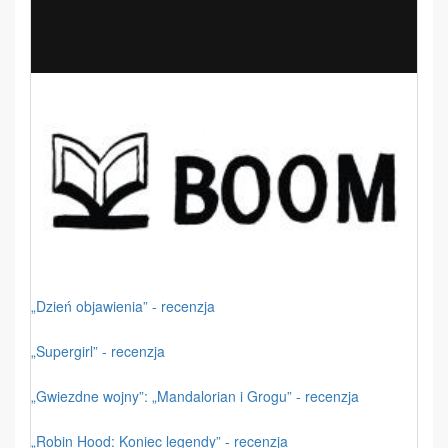
„Dzień objawienia” - recenzja
„Supergirl” - recenzja
„Gwiezdne wojny”: „Mandalorian i Grogu” - recenzja
„Robin Hood: Koniec legendy” - recenzja