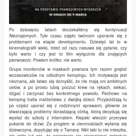
Po dziesięciu latach doczekaliśmy się kontynuacji
Nieznajomych
. Tyle czasu zajęło twórcom uporanie się z
problemami na etapie developmentu. Dziesięć lat to w
kinematografii wieki, toteż od razu nasuwa się pytanie, czy
było warto i czy jest to film wyłącznie dla znających
pierwowzór. Powiem krótko: nie warto.
Grupa morderców w maskach powraca tym razem gnębić
wczasowiczów na odludnym kempingu. Ich motywacja jest
nieznana, ale łatwo się domyślić, że nie mają oni ambitnych
celów, a po prostu lubią poczuć krew na rękach, siekać,
dźgać i zarzynać bez konkretnego powodu. Pechowo na
kemping trafia małżeństwo z dwójką dzieci. Przyjeżdżają tu
po części uporać się z rodzinnymi sprawami, głównie ze
stwarzającą problemy dorastającą córką, którą decydują się
wysłać do szkoły z internatem. Kiepski wieczór przerywa
pukanie do drzwi. Za progiem w ciemnościach wyłania się
dziewczyna, dopytując się o Tamarę. Nikt taki tu nie mieszka,
ale widz już wie, że pojawienie się nieznajomej zwiastuje