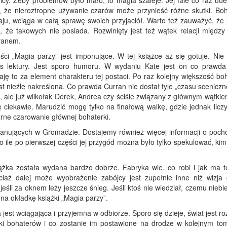
icy. Żeby problemów było mało, to magia szaleje. Jej fale co raz ude
c, że nieroztropne używanie czarów może przynieść różne skutki. Boh
ju, wciąga w całą sprawę swoich przyjaciół. Warto też zauważyć, że 
, że takowych nie posiada. Rozwinięty jest też wątek relacji między
rranem.
ści „Magia parzy” jest imponujące. W tej książce aż się gotuje. Nie
as lektury. Jest sporo humoru. W wydaniu Kate jest on co prawda
aję to za element charakteru tej postaci. Po raz kolejny większość b
t nieźle nakreślona. Co prawda Curran nie dostał tyle „czasu scenicz
 ale już wilkołak Derek, Andrea czy ściśle związany z głównym wątkie
 ciekawie. Marudzić mogę tylko na finałową walkę, gdzie jednak licz
arne czarowanie głównej bohaterki.
w panujących w Gromadzie. Dostajemy również więcej informacji o poch
o ile po pierwszej części jej przygód można było tylko spekulować, kim 
żka została wydana bardzo dobrze. Fabryka wie, co robi i jak ma to
ciaż dalej może wyobrażenie zabójcy jest zupełnie inne niż wizja g
śli za oknem leży jeszcze śnieg. Jeśli ktoś nie wiedział, czemu niebie
 na okładkę książki „Magia parzy”.
est wciągająca i przyjemna w odbiorze. Sporo się dzieje, świat jest ro
tki bohaterów i co zostanie im postawione na drodze w kolejnym tom