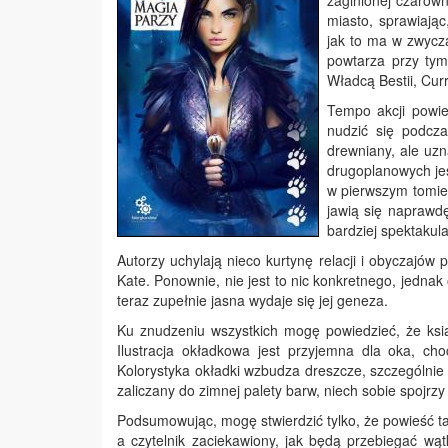
zaginionej czarown
miasto, sprawiają
jak to ma w zwycza
powtarza przy tym
Władcą Bestii, Cu
Tempo akcji powie
nudzić się podcz
drewniany, ale uzn
drugoplanowych jes
w pierwszym tomie,
jawią się naprawdę
bardziej spektakul
Autorzy uchylają nieco kurtynę relacji i obyczajó
Kate. Ponownie, nie jest to nic konkretnego, jednak 
teraz zupełnie jasna wydaje się jej geneza.
Ku znudzeniu wszystkich mogę powiedzieć, że ksią
Ilustracja okładkowa jest przyjemna dla oka, cho
Kolorystyka okładki wzbudza dreszcze, szczególnie je
zaliczany do zimnej palety barw, niech sobie spojrzy
Podsumowując, mogę stwierdzić tylko, że powieść ta j
a czytelnik zaciekawiony, jak będą przebiegać wą