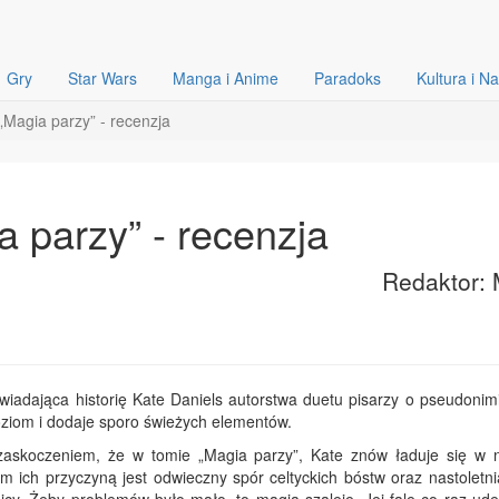
Gry
Star Wars
Manga i Anime
Paradoks
Kultura i N
„Magia parzy” - recenzja
 parzy” - recenzja
Redaktor: 
iadająca historię Kate Daniels autorstwa duetu pisarzy o pseudonimi
ziom i dodaje sporo świeżych elementów.
zaskoczeniem, że w tomie „Magia parzy”, Kate znów ładuje się w 
m ich przyczyną jest odwieczny spór celtyckich bóstw oraz nastoletni