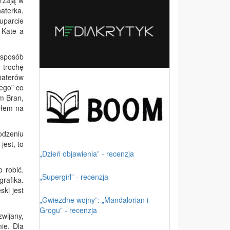
rzają w
aterka,
uparcie
 Kate a
 sposób
 trochę
ohaterów
nego” co
m Bran,
yłem na
odzeniu
jest, to
„Dzień objawienia” - recenzja
 robić.
„Supergirl” - recenzja
rafika.
ski jest
„Gwiezdne wojny”: „Mandalorian i
Grogu” - recenzja
zwijany,
ie. Dla