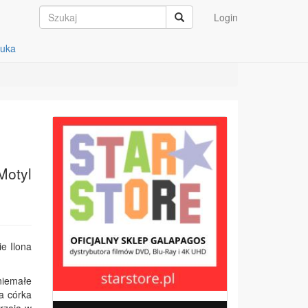
Login
auka
Motyl
e Ilona
niemałe
a córka