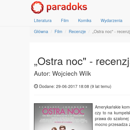
Literatura
Film
Komiks
Wydarzenia
Główna
Film
Recenzje
„Ostra noc" - recenz
„Ostra noc" - recenz
Autor: Wojciech Wilk
Dodane: 29-06-2017 18:08 (
9 lat temu
)
Amerykańskie kome
czy to na kumpels
prawa do szalonej 
mocno przesadza z 