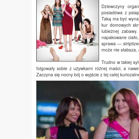
Dziewczyny orga
posiadówa
z psiap
Taką ma być wynaj
kur domowych skry
lubieżnej zabawy
napakowane ciało,
sprawa — striptize
może nie słabsza, 
Trudno w takiej sy
folgowały sobie z używkami różnej maści, a naw
Zaczyna się nocny bój o wyjście z tej całej kuriozaln