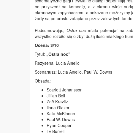
schematyczne gagi i trywialne dialogi dopełniają re
bo przyszedł na komedię, a z ekranu wieje nudą
ekranowym zapychaczem, a pokazane mężczyzny jak
żarty są po prostu zatapiane przez zalew tych tande
Podsumowując,
Ostra noc
miała potencjał na zab
wszystko rozbiło się o zbyt dużą ilość miałkiego hu
Ocena: 3/10
Tytuł:
„Ostra noc”
Reżyseria: Lucia Aniello
Scenariusz: Lucia Aniello, Paul W. Downs
Obsada:
Scarlett Johansson
Jillian Bell
Zoë Kravitz
Ilana Glazer
Kate McKinnon
Paul W. Downs
Ryan Cooper
Ty Burrell