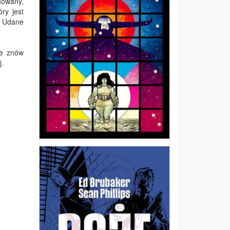
rnowany,
ry jest
. Udane
le znów
j.