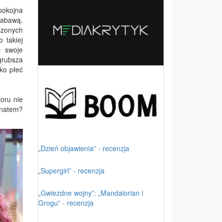
pokojna
abawą.
czonych
 takiej
ć swoje
grubsza
ko płeć
zoru nie
enatem?
„Dzień objawienia” - recenzja
„Supergirl” - recenzja
„Gwiezdne wojny”: „Mandalorian i
Grogu” - recenzja