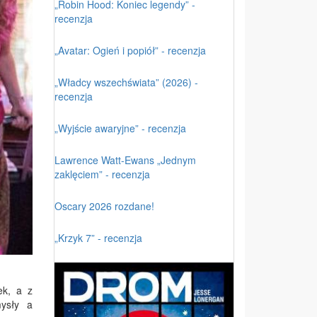
„Robin Hood: Koniec legendy” -
recenzja
„Avatar: Ogień i popiół” - recenzja
„Władcy wszechświata” (2026) -
recenzja
„Wyjście awaryjne” - recenzja
Lawrence Watt-Ewans „Jednym
zaklęciem” - recenzja
Oscary 2026 rozdane!
„Krzyk 7” - recenzja
ek, a z
mysły a