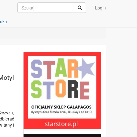
Login
auka
Motyl
żczyzn,
dbierać
w tany i