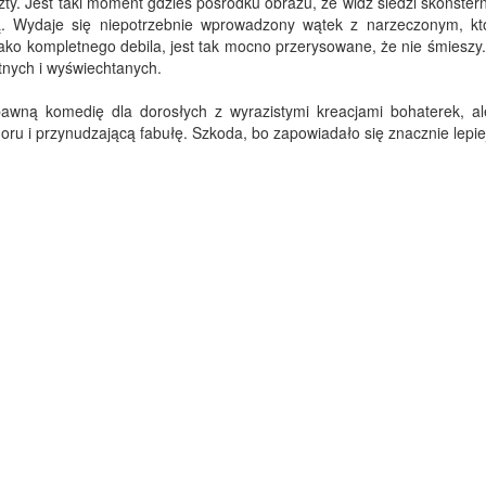
szty. Jest taki moment gdzieś pośrodku obrazu, że widz siedzi skonste
. Wydaje się niepotrzebnie wprowadzony wątek z narzeczonym, któ
o kompletnego debila, jest tak mocno przerysowane, że nie śmieszy
tnych i wyświechtanych.
awną komedię dla dorosłych z wyrazistymi kreacjami bohaterek, a
moru i przynudzającą fabułę. Szkoda, bo zapowiadało się znacznie lepie