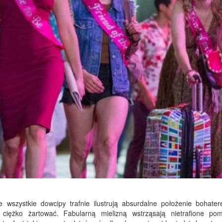
szystkie dowcipy trafnie ilustrują absurdalne położenie bohater
 ciężko żartować. Fabularną mielizną wstrząsają nietrafione po