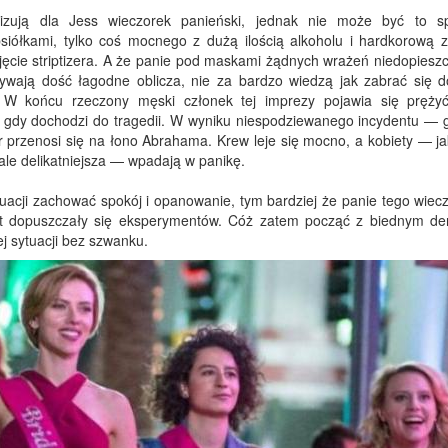
nizują dla
Jess
wieczorek panieński, jednak nie może być to s
siółkami, tylko coś mocnego z dużą ilością alkoholu i
hardkorową
z
ęcie striptizera. A że panie pod maskami żądnych wrażeń niedopiesz
wają dość łagodne oblicza, nie za bardzo wiedzą jak zabrać się do
. W końcu rzeczony męski członek tej imprezy pojawia się pręży
 gdy dochodzi do tragedii. W wyniku niespodziewanego incydentu — 
r przenosi się na łono Abrahama. Krew leje się mocno, a kobiety — ja
ale delikatniejsza — wpadają w panikę.
tuacji zachować spokój i opanowanie, tym bardziej że panie tego wiec
et dopuszczały się eksperymentów. Cóż zatem począć z biednym d
ej sytuacji bez szwanku.