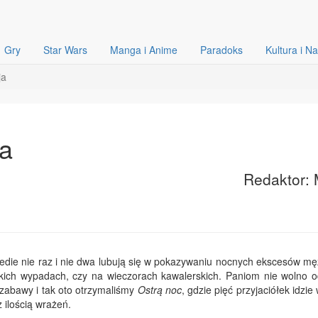
Gry
Star Wars
Manga i Anime
Paradoks
Kultura i N
ja
ja
Redaktor: 
die nie raz i nie dwa lubują się w pokazywaniu nocnych ekscesów mę
kich wypadach, czy na wieczorach kawalerskich. Paniom nie wolno o
zabawy i tak oto otrzymaliśmy
Ostrą noc
, gdzie pięć przyjaciółek idzie 
ilością wrażeń.