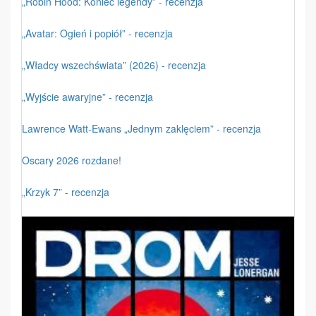
„Robin Hood: Koniec legendy” - recenzja
„Avatar: Ogień i popiół” - recenzja
„Władcy wszechświata” (2026) - recenzja
„Wyjście awaryjne” - recenzja
Lawrence Watt-Ewans „Jednym zaklęciem” - recenzja
Oscary 2026 rozdane!
„Krzyk 7” - recenzja