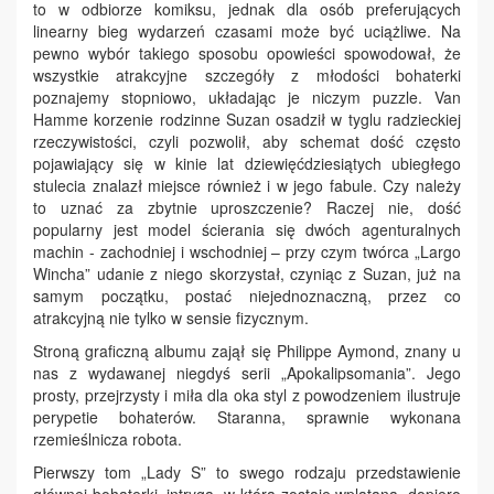
to w odbiorze komiksu, jednak dla osób preferujących
linearny bieg wydarzeń czasami może być uciążliwe. Na
pewno wybór takiego sposobu opowieści spowodował, że
wszystkie atrakcyjne szczegóły z młodości bohaterki
poznajemy stopniowo, układając je niczym puzzle. Van
Hamme korzenie rodzinne Suzan osadził w tyglu radzieckiej
rzeczywistości, czyli pozwolił, aby schemat dość często
pojawiający się w kinie lat dziewięćdziesiątych ubiegłego
stulecia znalazł miejsce również i w jego fabule. Czy należy
to uznać za zbytnie uproszczenie? Raczej nie, dość
popularny jest model ścierania się dwóch agenturalnych
machin - zachodniej i wschodniej – przy czym twórca „Largo
Wincha” udanie z niego skorzystał, czyniąc z Suzan, już na
samym początku, postać niejednoznaczną, przez co
atrakcyjną nie tylko w sensie fizycznym.
Stroną graficzną albumu zajął się Philippe Aymond, znany u
nas z wydawanej niegdyś serii „Apokalipsomania”. Jego
prosty, przejrzysty i miła dla oka styl z powodzeniem ilustruje
perypetie bohaterów. Staranna, sprawnie wykonana
rzemieślnicza robota.
Pierwszy tom „Lady S” to swego rodzaju przedstawienie
głównej bohaterki, intryga, w którą zostaje wplątana, dopiero