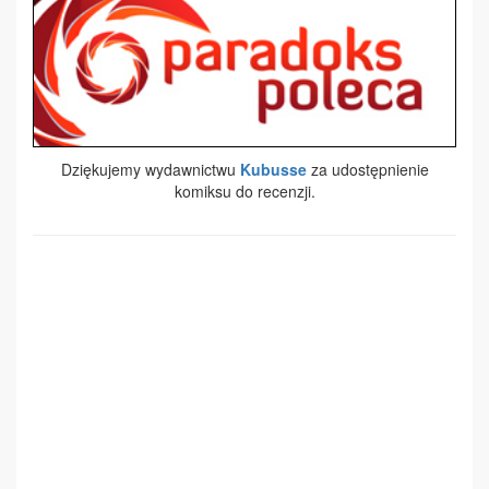
Dziękujemy wydawnictwu
Kubusse
za udostępnienie
komiksu do recenzji.