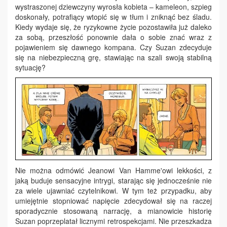
wystraszonej dziewczyny wyrosła kobieta – kameleon, szpieg
doskonały, potrafiący wtopić się w tłum i zniknąć bez śladu.
Kiedy wydaje się, że ryzykowne życie pozostawiła już daleko
za sobą, przeszłość ponownie dała o sobie znać wraz z
pojawieniem się dawnego kompana. Czy Suzan zdecyduje
się na niebezpieczną grę, stawiając na szali swoją stabilną
sytuację?
Nie można odmówić Jeanowi Van Hamme'owi lekkości, z
jaką buduje sensacyjne intrygi, starając się jednocześnie nie
za wiele ujawniać czytelnikowi. W tym też przypadku, aby
umiejętnie stopniować napięcie zdecydował się na raczej
sporadycznie stosowaną narrację, a mianowicie historię
Suzan poprzeplatał licznymi retrospekcjami. Nie przeszkadza