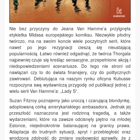
Nie bez przyczyny do Jeana Van Hamme’a przylgnęła
etykietka Midasa europejskiego komiksu. Niezwykle płodny
twórczo, ma na swoim koncie wiele poczytnych serii, które
nawet po jego rezygnacji cieszą się nieustającą
popularnością. Łatwo również odgadnąć, że twórca Thorgala
najpewniej czuje się kreśląc sensacyjne, przepełnione akcją i
niedopowiedzeniami scenariusze. Do tego nie stroni od
nawiązań czy to do świata finansjery, czy do politycznych
zawirowań. Debiutująca na naszym rynku oficyna Kubusse
rozpoczyna swą wydawniczą przygodę od publikacji jednej z
wielu serii Van Hamme’a: „Lady S”.
Suzan Fitzroy poznajemy jako uroczą i czarującą blondynkę,
adoptowaną córką amerykańskiego ambasadora. Jednak jej
przeszłość naznaczona jest rodzinną tragedią, a także
wydarzeniami, które na zawsze odcisnęły piętno na młodej
Estonce, niejednokrotnie balansującej na granicy prawa.
Adaptacja do trudnych sytuacji, spryt i przebiegłość oraz
wrodzona zdolność do zmiany osobowości sprawiły, że z