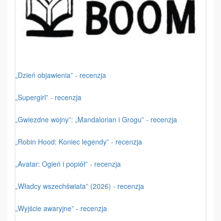
„Dzień objawienia” - recenzja
„Supergirl” - recenzja
„Gwiezdne wojny”: „Mandalorian i Grogu” - recenzja
„Robin Hood: Koniec legendy” - recenzja
„Avatar: Ogień i popiół” - recenzja
„Władcy wszechświata” (2026) - recenzja
„Wyjście awaryjne” - recenzja