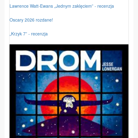
Lawrence Watt-Ewans „Jednym zaklęciem” - recenzja
Oscary 2026 rozdane!
„Krzyk 7” - recenzja