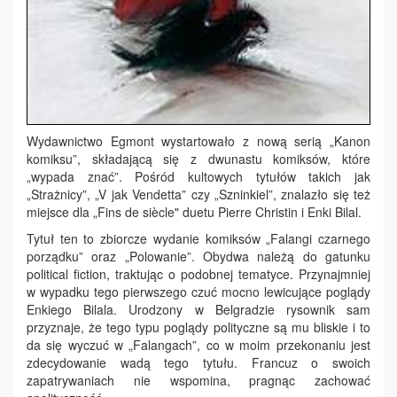
Wydawnictwo Egmont wystartowało z nową serią „Kanon
komiksu”, składającą się z dwunastu komiksów, które
„wypada znać”. Pośród kultowych tytułów takich jak
„Strażnicy”, „V jak Vendetta” czy „Szninkiel”, znalazło się też
miejsce dla „Fins de siècle" duetu Pierre Christin i Enki Bilal.
Tytuł ten to zbiorcze wydanie komiksów „Falangi czarnego
porządku” oraz „Polowanie”. Obydwa należą do gatunku
political fiction, traktując o podobnej tematyce. Przynajmniej
w wypadku tego pierwszego czuć mocno lewicujące poglądy
Enkiego Bilala. Urodzony w Belgradzie rysownik sam
przyznaje, że tego typu poglądy polityczne są mu bliskie i to
da się wyczuć w „Falangach”, co w moim przekonaniu jest
zdecydowanie wadą tego tytułu. Francuz o swoich
zapatrywaniach nie wspomina, pragnąc zachować