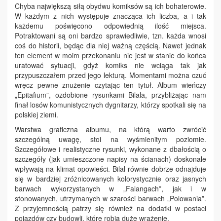
Chyba największą siłą obydwu komiksów są ich bohaterowie.
W każdym z nich występuje znacząca ich liczba, a i tak
każdemu poświęcono odpowiednią ilość miejsca.
Potraktowani są oni bardzo sprawiedliwie, tzn. każda wnosi
coś do historii, będąc dla niej ważną częścią. Nawet jednak
ten element w moim przekonaniu nie jest w stanie do końca
uratować sytuacji, gdyż komiks nie wciąga tak jak
przypuszczałem przed jego lekturą. Momentami można czuć
wręcz pewne znużenie czytając ten tytuł. Album wieńczy
„Epitafium”, ozdobione rysunkami Bilala, przybliżając nam
finał losów komunistycznych dygnitarzy, którzy spotkali się na
polskiej ziemi.
Warstwa graficzna albumu, na którą warto zwrócić
szczególną uwagę, stoi na wyśmienitym poziomie.
Szczegółowe i realistyczne rysunki, wykonane z dbałością o
szczegóły (jak umieszczone napisy na ścianach) doskonale
wpływają na klimat opowieści. Bilal równie dobrze odnajduje
się w bardziej zróżnicowanych kolorystycznie oraz jasnych
barwach wykorzystanych w „Falangach”, jak i w
stonowanych, utrzymanych w szarości barwach „Polowania”.
Z przyjemnością patrzy się również na dodatki w postaci
pojazdów czy budowli, które robią duże wrażenie.