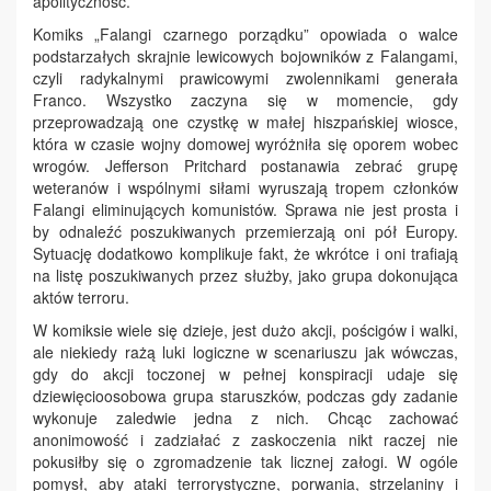
apolityczność.
Komiks „Falangi czarnego porządku” opowiada o walce
podstarzałych skrajnie lewicowych bojowników z Falangami,
czyli radykalnymi prawicowymi zwolennikami generała
Franco. Wszystko zaczyna się w momencie, gdy
przeprowadzają one czystkę w małej hiszpańskiej wiosce,
która w czasie wojny domowej wyróżniła się oporem wobec
wrogów. Jefferson Pritchard postanawia zebrać grupę
weteranów i wspólnymi siłami wyruszają tropem członków
Falangi eliminujących komunistów. Sprawa nie jest prosta i
by odnaleźć poszukiwanych przemierzają oni pół Europy.
Sytuację dodatkowo komplikuje fakt, że wkrótce i oni trafiają
na listę poszukiwanych przez służby, jako grupa dokonująca
aktów terroru.
W komiksie wiele się dzieje, jest dużo akcji, pościgów i walki,
ale niekiedy rażą luki logiczne w scenariuszu jak wówczas,
gdy do akcji toczonej w pełnej konspiracji udaje się
dziewięcioosobowa grupa staruszków, podczas gdy zadanie
wykonuje zaledwie jedna z nich. Chcąc zachować
anonimowość i zadziałać z zaskoczenia nikt raczej nie
pokusiłby się o zgromadzenie tak licznej załogi. W ogóle
pomysł, aby ataki terrorystyczne, porwania, strzelaniny i