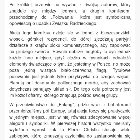
Po krótkiej przerwie na wywiad z dwójką autorów, który
znajduje się między jednym, a drugim komiksem,
przechodzimy do „Polowania”, które jest symboliczną
opowieścią o upadku Związku Radzieckiego.
Akcja tego komiksu dzieje się w jednej z bieszczadzkich
wiosek, górskiej rezydencji, do której zjeżdżają partyjni
działacze z krajów bloku komunistycznego, aby zapolować
na grubego zwierza. Równie dobrze mogłoby to być jednak
każde inne miejsce, gdyż ciężko w rysunkach odnaleźć
elementy świadczące o tym, że jesteśmy w Polsce, no może
poza jedną wisząca biało-czerwoną flagą. Tytułowe
polowanie jest jednak tylko przykrywką do czegoś więcej.
Planują oni dokonanie politycznego mordu, aby zachować
dotychczas panujący układ sił. Do tego celu potrzebny jest
im kozioł ofiarny, którego znajdują pośród swojej grupy.
W przeciwieństwie do „Falang”, gdzie wraz z bohaterami
przemierzaliśmy pół Europy, tutaj akcja toczy się praktycznie
w jednym miejscu, jest w niej również zdecydowanie więcej
alegorii i symboliki. W pierwszej historii wszystko mieliśmy
wyłożone wprost, tak tu Pierre Christin stosuje wiele
zabiegów, które zmuszają czytelnika do zastanowienia się