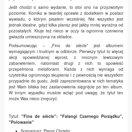
Jeśli chodzi o samo wydanie, to stoi ono na przyzwoitym
poziomie. Komiks w twardej oprawie z dodatkiem w postaci
wywiadu, o którym pisałem wcześniej. Nie wszystko jest
jednak idealne, gdyż kilka plansz jest jakby mniej wyraźna od
pozostałych. Kłuje też nieco w oczy ta ogromna czerwona
gwiazda umieszczona na okładce.
Podsumowując – „Fins de siècle" jest albumem
wymagającym i trudnym w odbiorze. Pierwszy tytuł to więcej
akcji opowiedzianej wprost, z mocnym lewicowym
zabarwieniem, natomiast drugi z nich to opowieść
przepełniona metaforami. Każda z nich wymaga od
czytelnika ogromnego skupienia i z pewnością nie wszystkim
przypadnie do gustu. Jeśli zaprezentowana w nich tematyka
jest Wam bliska bez zastanowienia sięgnijcie po ten album.
W innym wypadku musicie wziąć pod uwagę, że tytuł ten
może Was nieco zmęczyć.
Tytuł:
"Fins de siècle": "Falangi Czarnego Porządku",
"Polowanie"
Scenariusz: Pierre Christin