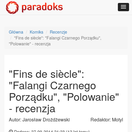
Główna
Komiks
Recenzje
"Fins de siècle": "Falangi Czarnego Porządku",
"Polowanie" - recenzja
"Fins de siècle":
"Falangi Czarnego
Porządku", "Polowanie"
- recenzja
Autor: Jarosław Drożdżewski
Redaktor: Motyl
Dodane: 27-09-2014 21:23 (
12 lat temu
)