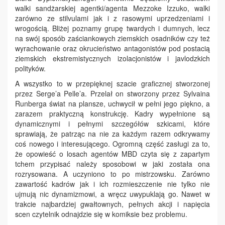
walki sandżarskiej agentki/agenta Mezzoke Izzuko, walki
zarówno ze stilvulami jak i z rasowymi uprzedzeniami i
wrogością. Bliżej poznamy grupę twardych i dumnych, lecz
na swój sposób zaściankowych ziemskich osadników czy też
wyrachowanie oraz okrucieństwo antagonistów pod postacią
ziemskich ekstremistycznych izolacjonistów i javlodzkich
polityków.
A wszystko to w przepięknej szacie graficznej stworzonej
przez Serge’a Pelle’a. Przelał on stworzony przez Sylvaina
Runberga świat na plansze, uchwycił w pełni jego piękno, a
zarazem praktyczną konstrukcję. Kadry wypełnione są
dynamicznymi i pełnymi szczegółów szkicami, które
sprawiają, że patrząc na nie za każdym razem odkrywamy
coś nowego i interesującego. Ogromną część zasługi za to,
że opowieść o losach agentów MBD czyta się z zapartym
tchem przypisać należy sposobowi w jaki została ona
rozrysowana. A uczyniono to po mistrzowsku. Zarówno
zawartość kadrów jak i ich rozmieszczenie nie tylko nie
ujmują nic dynamizmowi, a wręcz uwypuklają go. Nawet w
trakcie najbardziej gwałtownych, pełnych akcji i napięcia
scen czytelnik odnajdzie się w komiksie bez problemu.