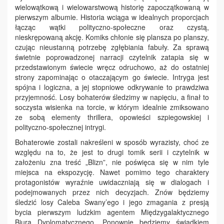
wielowątkową i wielowarstwową historię zapoczątkowaną w
pierwszym albumie. Historia wciąga w idealnych proporcjach
łącząc wątki polityczno-społeczne oraz czystą,
nieskrępowaną akcję. Komiks chłonie się plansza po planszy,
czując nieustanną potrzebę zgłębiania fabuły. Za sprawą
świetnie poprowadzonej narracji czytelnik zatapia się w
przedstawionym świecie wręcz odruchowo, aż do ostatniej
strony zapominając o otaczającym go świecie. Intryga jest
spójna i logiczna, a jej stopniowe odkrywanie to prawdziwa
przyjemność. Losy bohaterów śledzimy w napięciu, a finał to
soczysta wisienka na torcie, w którym idealnie zmiksowano
ze sobą elementy thrillera, opowieści szpiegowskiej i
polityczno-społecznej intrygi.
Bohaterowie zostali nakreśleni w sposób wyrazisty, choć ze
względu na to, że jest to drugi tomik serii i czytelnik w
założeniu zna treść „Blizn”, nie poświęca się w nim tyle
miejsca na ekspozycję. Nawet pomimo tego charaktery
protagonistów wyraźnie uwidaczniają się w dialogach i
podejmowanych przez nich decyzjach. Znów będziemy
śledzić losy Caleba Swany’ego i jego zmagania z presją
bycia pierwszym ludzkim agentem Międzygalaktycznego
Biura Dyplomatycznego. Ponownie będziemy świadkiem