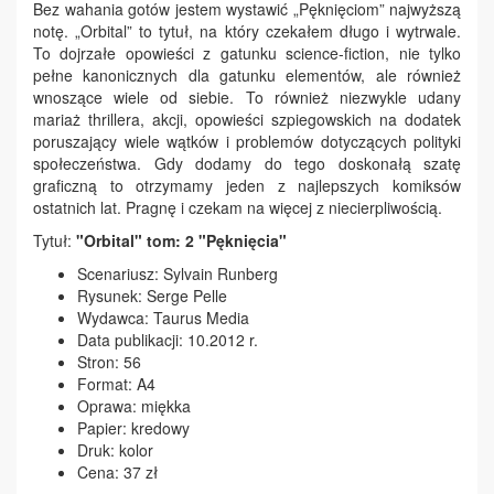
Bez wahania gotów jestem wystawić „Pęknięciom” najwyższą
notę. „Orbital” to tytuł, na który czekałem długo i wytrwale.
To dojrzałe opowieści z gatunku science-fiction, nie tylko
pełne kanonicznych dla gatunku elementów, ale również
wnoszące wiele od siebie. To również niezwykle udany
mariaż thrillera, akcji, opowieści szpiegowskich na dodatek
poruszający wiele wątków i problemów dotyczących polityki
społeczeństwa. Gdy dodamy do tego doskonałą szatę
graficzną to otrzymamy jeden z najlepszych komiksów
ostatnich lat. Pragnę i czekam na więcej z niecierpliwością.
Tytuł:
"Orbital" tom: 2 "Pęknięcia"
Scenariusz: Sylvain Runberg
Rysunek: Serge Pelle
Wydawca: Taurus Media
Data publikacji: 10.2012 r.
Stron: 56
Format: A4
Oprawa: miękka
Papier: kredowy
Druk: kolor
Cena: 37 zł