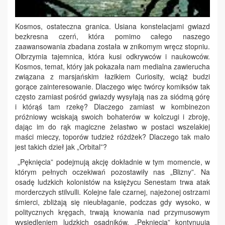
Kosmos, ostateczna granica. Usiana konstelacjami gwiazd
bezkresna czerń, która pomimo całego naszego
zaawansowania zbadana została w znikomym wręcz stopniu.
Olbrzymia tajemnica, która kusi odkrywców i naukowców.
Kosmos, temat, który jak pokazała nam medialna zawierucha
związana z marsjańskim łazikiem Curiosity, wciąż budzi
gorące zainteresowanie. Dlaczego więc twórcy komiksów tak
często zamiast pośród gwiazdy wysyłają nas za siódmą górę
i którąś tam rzekę? Dlaczego zamiast w kombinezon
próżniowy wciskają swoich bohaterów w kolczugi i zbroję,
dając im do rąk magiczne żelastwo w postaci wszelakiej
maści mieczy, toporów tudzież różdżek? Dlaczego tak mało
jest takich dzieł jak „Orbital”?
„Pęknięcia” podejmują akcję dokładnie w tym momencie, w
którym pełnych oczekiwań pozostawiły nas „Blizny”. Na
osadę ludzkich kolonistów na księżycu Senestam trwa atak
morderczych stilvulli. Kolejne fale czarnej, najeżonej ostrzami
śmierci, zbliżają się nieubłaganie, podczas gdy wysoko, w
politycznych kręgach, trwają knowania nad przymusowym
wysiedleniem ludzkich osadników. „Pęknięcia” kontynuują