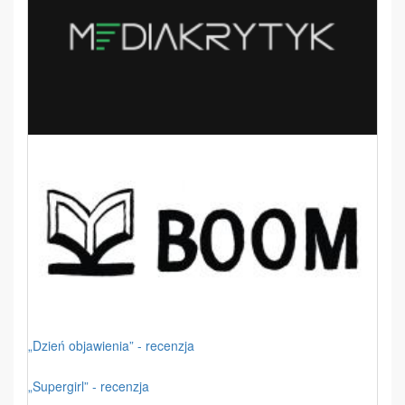
„Dzień objawienia” - recenzja
„Supergirl” - recenzja