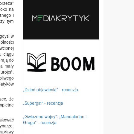
ybrzeża”
Koko na
znego i
rzy tym
egdyś w
ólności
wcipnej
u ciągu
rają do
na mały
urojeń.
bliwego
mpatyków
„Dzień objawienia” - recenzja
zec, że
„Supergirl” - recenzja
mpletne
„Gwiezdne wojny”: „Mandalorian i
makować
Grogu” - recenzja
rynarze.
 sprawy