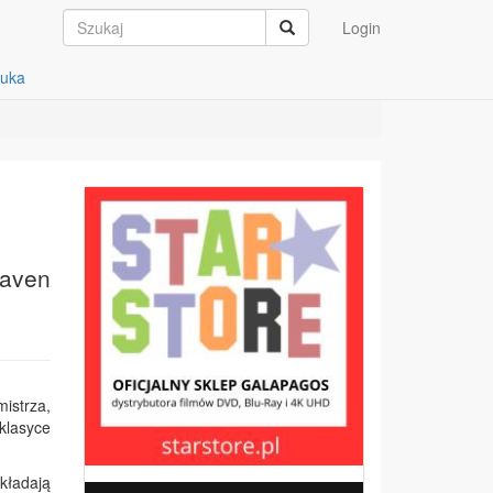
Login
auka
Raven
istrza,
klasyce
kładają