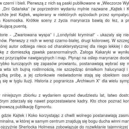
e w czerni i bieli. Pierwszą z nich są paski publikowane w „Wieczorze W
e „Dni Gdańska” (w poprzednim wydaniu mylnie nazwane „Kajtek i 
chże jest Kajtek, wspierany w niektórych epizodach przez sympatyc
a Kosmosika. Krótkie sceny z życia marynarza bawią do łez, a p
akującą puentą.
storie - „Zwariowana wyspa” i „Londyński kryminał” - ukazały się ni
. Pierwszy z nich w wersji czarno-białej, drugi kolorowej. W szczeg
ej autor odbiega nieco od charakterystycznej dla niego lekkiej i do
ę z domieszką zjawisk paranormalnych. Załoga Kakaryki w wynik
ez przyrządów nawigacyjnych i map. Płynąc na oślep marynarze docie
szybko kurczących się zapasów prowiantu, postanawiają wybrać się 
 wita ich bujną roślinnością, nie szczędząc śmiałkom halucynacji i 
ężką próbę, a jej członkowie nieświadomie stają się obiektem oso
ą się w tyglu iluzji. Historia z pogranicza „Archiwum X” dla wielu sy
niniejszym zbiorku z wydaniem sprzed dwudziestu lat, łatwo dostr
órym zdarzały się nawet poprzestawiane kadry. Kto chce poznać ko
najnowszą publikację Egmontu.
, gdzie Kajtek i Koko korzystając z chwili wolnego postanawiają zas
kryminalna, w której w samym centrum znajdują się bogu ducha winni ma
 ojczyźnie Sherlocka Holmesa zobowiązuje do rozwikłanie tajemniczej