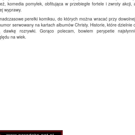
ż, komedia pomyłek, obfitująca w przebiegłe fortele i zwroty akcji, 
iej wyprawy.
onadczasowe perełki komiksu, do których można wracać przy dowolnej 
humor serwowany na kartach albumów Christy. Historie, które dzielnie 
cą dawkę rozrywki. Gorąco polecam, bowiem perypetie najsłynni
lędu na wiek.