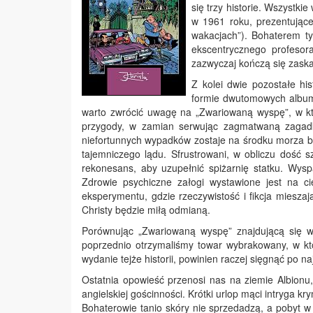
się trzy historie. Wszystki
w 1961 roku, prezentując
wakacjach”). Bohaterem ty
ekscentrycznego profesor
zazwyczaj kończą się zask
Z kolei dwie pozostałe hi
formie dwutomowych albumów
warto zwrócić uwagę na „Zwariowaną wyspę”, w któr
przygody, w zamian serwując zagmatwaną zagadk
niefortunnych wypadków zostaje na środku morza b
tajemniczego lądu. Sfrustrowani, w obliczu dość 
rekonesans, aby uzupełnić spiżarnię statku. Wyspa
Zdrowie psychiczne załogi wystawione jest na ci
eksperymentu, gdzie rzeczywistość i fikcja mieszaj
Christy będzie miłą odmianą.
Porównując „Zwariowaną wyspę” znajdującą się w 
poprzednio otrzymaliśmy towar wybrakowany, w kt
wydanie tejże historii, powinien raczej sięgnąć po 
Ostatnia opowieść przenosi nas na ziemie Albionu
angielskiej gościnności. Krótki urlop mąci intryga 
Bohaterowie tanio skóry nie sprzedadzą, a pobyt w