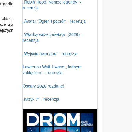
„Robin Hood: Koniec legendy” -
a nadto
recenzja
okazji.
„Avatar: Ogień i popiół” - recenzja
opierają
ejszych
„Władcy wszechświata” (2026) -
recenzja
„Wyjście awaryjne” - recenzja
Lawrence Watt-Ewans „Jednym
zaklęciem” - recenzja
Oscary 2026 rozdane!
„Krzyk 7” - recenzja