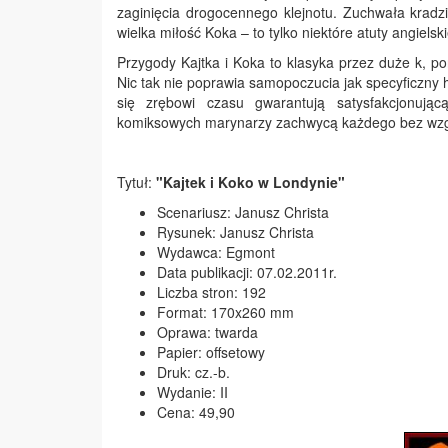
zaginięcia drogocennego klejnotu. Zuchwała kradzie
wielka miłość Koka – to tylko niektóre atuty angielsk
Przygody Kajtka i Koka to klasyka przez duże k, p
Nic tak nie poprawia samopoczucia jak specyficzny 
się zrębowi czasu gwarantują satysfakcjonują
komiksowych marynarzy zachwycą każdego bez wzg
Tytuł:
"Kajtek i Koko w Londynie"
Scenariusz: Janusz Christa
Rysunek: Janusz Christa
Wydawca: Egmont
Data publikacji: 07.02.2011r.
Liczba stron: 192
Format: 170x260 mm
Oprawa: twarda
Papier: offsetowy
Druk: cz.-b.
Wydanie: II
Cena: 49,90