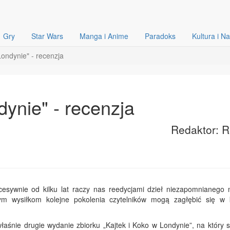
Gry
Star Wars
Manga i Anime
Paradoks
Kultura i N
Londynie" - recenzja
dynie" - recenzja
Redaktor: 
sywnie od kilku lat raczy nas reedycjami dzieł niezapomnianego m
tym wysiłkom kolejne pokolenia czytelników mogą zagłębić się w 
aśnie drugie wydanie zbiorku „Kajtek i Koko w Londynie”, na który s