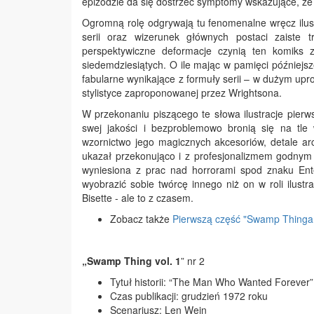
epizodzie da się dostrzec symptomy wskazujące, że „
Ogromną rolę odgrywają tu fenomenalne wręcz ilust
serii oraz wizerunek głównych postaci zaiste t
perspektywiczne deformacje czynią ten komiks 
siedemdziesiątych. O ile mając w pamięci później
fabularne wynikające z formuły serii – w dużym upr
stylistyce zaproponowanej przez Wrightsona.
W przekonaniu piszącego te słowa ilustracje pierw
swej jakości i bezproblemowo bronią się na tle
wzornictwo jego magicznych akcesoriów, detale ar
ukazał przekonująco i z profesjonalizmem godnym
wyniesiona z prac nad horrorami spod znaku Ente
wyobrazić sobie twórcę innego niż on w roli ilus
Bisette - ale to z czasem.
Zobacz także
Pierwszą część "Swamp Thinga 
„Swamp Thing vol. 1
” nr 2
Tytuł historii: “The Man Who Wanted Forever”
Czas publikacji: grudzień 1972 roku
Scenariusz: Len Wein