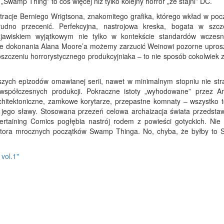
Swamp Thing” to coś więcej niż tylko kolejny horror „ze stajni” DC.
racje Berniego Wrigtsona, znakomitego grafika, którego wkład w począ
rudno przecenić. Perfekcyjna, nastrojowa kreska, bogata w szcz
zjawiskiem wyjątkowym nie tylko w kontekście standardów wczesn
sze dokonania Alana Moore’a możemy zarzucić Weinowi pozorne upros
oszczeniu horrorystycznego produkcyjniaka – to nie sposób cokolwiek 
szych epizodów omawianej serii, nawet w minimalnym stopniu nie stra
 współczesnych produkcji. Pokraczne istoty „wyhodowane” przez Ar
chitektoniczne, zamkowe korytarze, przepastne komnaty – wszystko t
 jego sławy. Stosowana przezeń celowa archaizacja świata przedsta
rtaining Comics pogłębia nastrój rodem z powieści gotyckich. Nie
tratora mrocznych początków Swamp Thinga. No, chyba, że byłby to 
vol.1"