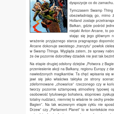
dyspozycje co do zamachu. 
Tymczasem Swamp Thing s
obezwładniają go, mimo ż
Holland zostaje przetransp
Bałkan, gdzie pośród jedn
niejaki Anton Arcane, to p
stając się jego głównym n
wrażenie przyjaznego starca pragnącego dopomóc 
Arcane dokonuje swoistego „tranzytu” powłok cieles
w Swamp Thinga. Wygląda zatem, że sprawy nabrał
że ów pozornie dobrotliwy dziadek nie jest tak bezin
Na etapie drugiej odsłony dziejów „Potwora z Bagie
przeniesienie akcji na Bałkany, regionu Europy z d
nawiedzonych magikantów. Ta chęć wpisania się w
jawi się jako właściwa taktyka ze strony scenar
zdeformowane „chowańce” rzeczonego czy w końcu
tworzy pozornie sztampową atmosferę typowej op
osobowość tytułowego bohatera, stopniowo zyskują
totalny nudziarz, niemniej to właśnie te cechy pred
Bagien”. Na tak wczesnym etapie cyklu nie spos
Drzew” czy „Parlament Planet” to w kontekście mo