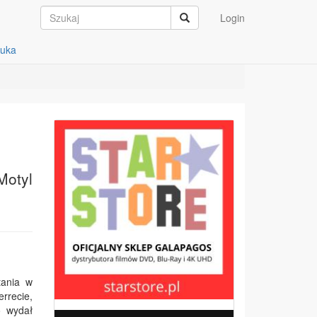
Login
auka
Motyl
tania w
errecie,
o wydał