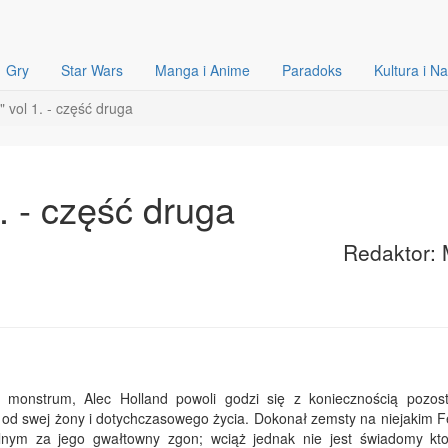
Gry
Star Wars
Manga i Anime
Paradoks
Kultura i N
 vol 1. - część druga
. - część druga
Redaktor: 
 monstrum, Alec Holland powoli godzi się z koniecznością pozos
ko od swej żony i dotychczasowego życia. Dokonał zemsty na niejakim F
lnym za jego gwałtowny zgon; wciąż jednak nie jest świadomy kt