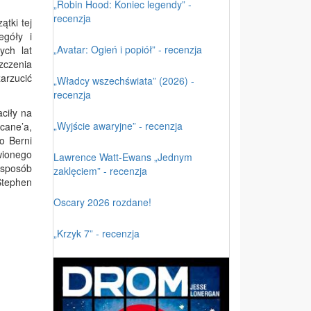
„Robin Hood: Koniec legendy” -
recenzja
tki tej
egóły i
„Avatar: Ogień i popiół” - recenzja
ych lat
zczenia
zarzucić
„Władcy wszechświata” (2026) -
recenzja
ciły na
„Wyjście awaryjne” - recenzja
cane’a,
o Berni
wionego
Lawrence Watt-Ewans „Jednym
 sposób
zaklęciem” - recenzja
Stephen
Oscary 2026 rozdane!
„Krzyk 7” - recenzja