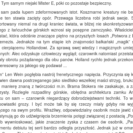
Tym samym niejaki Mister E, póki co pozostaje bezpieczny.
am pada łupem zdeformowanych istot. Koszmarne kreatury nie be
e ten stawia zacięty opór. Przewaga liczebna robi jednak swoje. 
ortowany niemal na drugi kraniec świata, w bliżej nie skonkretyzowan
ego z łańcuchów górskich wznosi się posępne zamczysko. Właściciel
ostać, która odciśnie znaczące piętno na przyszłych losach „Potwora z
emezis. Jednakże na tym etapie ich znajomości bałkański „magik” 
cierpiącemu Hollandowi. Za sprawą swej wiedzy i magicznych umiej
nych: Alec odzyskuje człowieczy wygląd; czarownik natomiast przeista
y obrotu pożądanego dla obu panów. Holland rychło jednak przekonu
teresowny za jakiego się podawał ...
n” Len Wein pogłębia nastrój frenetycznego napięcia. Przyczynia się 
awien dawna postrzeganego jako siedlisko wszelkiej maści strzyg, bruk
 manierę znaną z twórczości m.in. Brama Stokera nie zaskakuje, a 
zysty. Rozległe rozpadliny górskie, obłędna architektura zamku Ar
 on sam – czarownik niegardzący dobrodziejstwami techniki. To w
owiastki grozy. I być może tak by się rzeczy miały gdyby nie wy
cego na swym profilu. Wrażliwy, odpowiedzialny osobnik może jawić s
estynują go do udźwignięcia brzemienia potęgi związanej z postacią „P
ób wywnioskować, jakie znaczenie zyska z czasem ów osobnik. „Pa
mentu debiutu tej serii bardzo odległa przyszłość. Jednak już w om