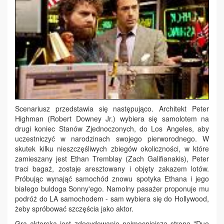
Scenariusz przedstawia się następująco. Architekt Peter
Highman (Robert Downey Jr.) wybiera się samolotem na
drugi koniec Stanów Zjednoczonych, do Los Angeles, aby
uczestniczyć w narodzinach swojego pierworodnego. W
skutek kilku nieszczęśliwych zbiegów okoliczności, w które
zamieszany jest Ethan Tremblay (Zach Galifianakis), Peter
traci bagaż, zostaje aresztowany i objęty zakazem lotów.
Próbując wynająć samochód znowu spotyka Ethana i jego
białego buldoga Sonny'ego. Namolny pasażer proponuje mu
podróż do LA samochodem - sam wybiera się do Hollywood,
żeby spróbować szczęścia jako aktor.
Gra aktorska jest zdecydowanie najmocniejszą stroną "Due