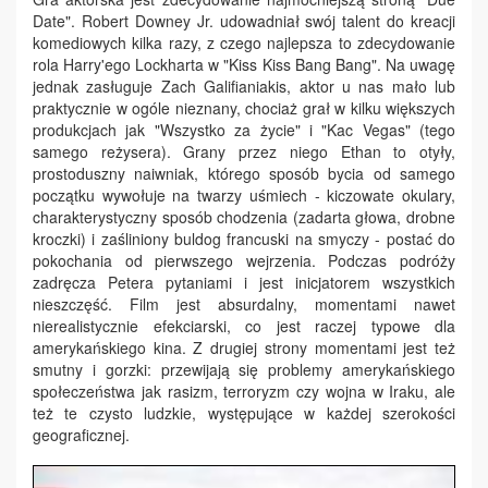
Date". Robert Downey Jr. udowadniał swój talent do kreacji
komediowych kilka razy, z czego najlepsza to zdecydowanie
rola Harry'ego Lockharta w "Kiss Kiss Bang Bang". Na uwagę
jednak zasługuje Zach Galifianiakis, aktor u nas mało lub
praktycznie w ogóle nieznany, chociaż grał w kilku większych
produkcjach jak "Wszystko za życie" i "Kac Vegas" (tego
samego reżysera). Grany przez niego Ethan to otyły,
prostoduszny naiwniak, którego sposób bycia od samego
początku wywołuje na twarzy uśmiech - kiczowate okulary,
charakterystyczny sposób chodzenia (zadarta głowa, drobne
kroczki) i zaśliniony buldog francuski na smyczy - postać do
pokochania od pierwszego wejrzenia. Podczas podróży
zadręcza Petera pytaniami i jest inicjatorem wszystkich
nieszczęść. Film jest absurdalny, momentami nawet
nierealistycznie efekciarski, co jest raczej typowe dla
amerykańskiego kina. Z drugiej strony momentami jest też
smutny i gorzki: przewijają się problemy amerykańskiego
społeczeństwa jak rasizm, terroryzm czy wojna w Iraku, ale
też te czysto ludzkie, występujące w każdej szerokości
geograficznej.