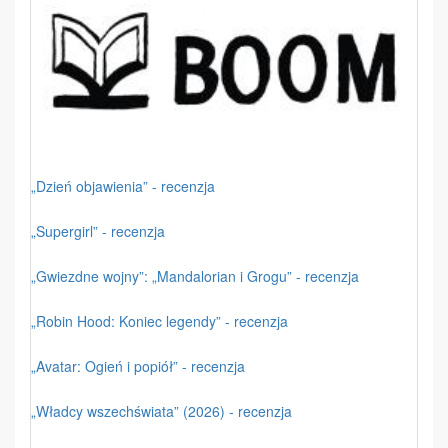
„Dzień objawienia” - recenzja
„Supergirl” - recenzja
„Gwiezdne wojny”: „Mandalorian i Grogu” - recenzja
„Robin Hood: Koniec legendy” - recenzja
„Avatar: Ogień i popiół” - recenzja
„Władcy wszechświata” (2026) - recenzja