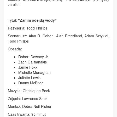
za bilet.
Tytuł:
"Zanim odejdą wody"
Reżyseria: Todd Phillips
Scenariusz: Alan R. Cohen, Alan Freedland, Adam Sztykiel,
Todd Phillips
Obsada:
Robert Downey Jr.
Zach Galifianakis
Jamie Foxx
Michelle Monaghan
Juliette Lewis
Danny McBride
Muzyka: Christophe Beck
Zdjęcia: Lawrence Sher
Montaż: Debra Neil-Fisher
Czas trwania: 95 minut