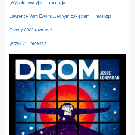
„Wyjście awaryjne” - recenzja
Lawrence Watt-Ewans „Jednym zaklęciem” - recenzja
Oscary 2026 rozdane!
„Krzyk 7” - recenzja