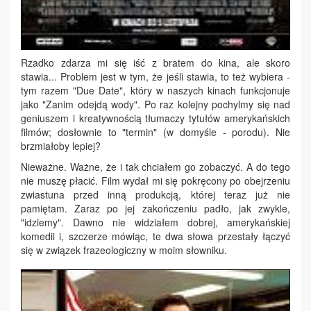
Rzadko zdarza mi się iść z bratem do kina, ale skoro
stawia... Problem jest w tym, że jeśli stawia, to też wybiera -
tym razem "Due Date", który w naszych kinach funkcjonuje
jako "Zanim odejdą wody". Po raz kolejny pochylmy się nad
geniuszem i kreatywnością tłumaczy tytułów amerykańskich
filmów; dosłownie to "termin" (w domyśle - porodu). Nie
brzmiałoby lepiej?
Nieważne. Ważne, że i tak chciałem go zobaczyć. A do tego
nie muszę płacić. Film wydał mi się pokręcony po obejrzeniu
zwiastuna przed inną produkcją, której teraz już nie
pamiętam. Zaraz po jej zakończeniu padło, jak zwykle,
"idziemy". Dawno nie widziałem dobrej, amerykańskiej
komedii i, szczerze mówiąc, te dwa słowa przestały łączyć
się w związek frazeologiczny w moim słowniku.