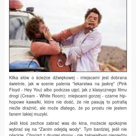
Kilka słów o ścieżce dźwiękowej - miejscami jest dobrana
świetnie, jak w scenie palenia "lekarstwa na jaskrę" (Pink
Floyd - Hey You) albo podczas ujęć, jak z klasycznego filmu
drogi (Cream - White Room); miejscami gorzej - czarne hip-
hopowe kawałki, które nie dość, że nie pasują to potrafią
nieźle drażnić, ale może dlatego, że po prostu nie jestem
fanem takiej muzyki.
Jeśli ktoś zechce zabrać was do kina, możecie spokojnie
wybrać się na "Zanim odejdą wody". Tym bardziej, jeśli nie
płacicie. Chociaż z drugiej strony - nie żałowałbym pieniędzy