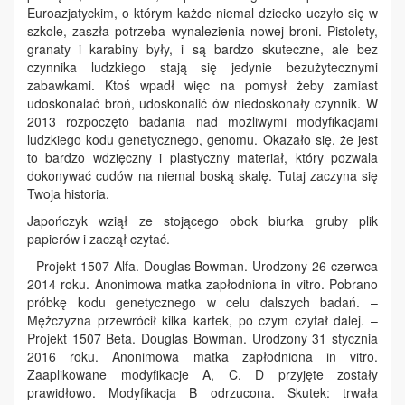
Euroazjatyckim, o którym każde niemal dziecko uczyło się w
szkole, zaszła potrzeba wynalezienia nowej broni. Pistolety,
granaty i karabiny były, i są bardzo skuteczne, ale bez
czynnika ludzkiego stają się jedynie bezużytecznymi
zabawkami. Ktoś wpadł więc na pomysł żeby zamiast
udoskonalać broń, udoskonalić ów niedoskonały czynnik. W
2013 rozpoczęto badania nad możliwymi modyfikacjami
ludzkiego kodu genetycznego, genomu. Okazało się, że jest
to bardzo wdzięczny i plastyczny materiał, który pozwala
dokonywać cudów na niemal boską skalę. Tutaj zaczyna się
Twoja historia.
Japończyk wziął ze stojącego obok biurka gruby plik
papierów i zaczął czytać.
- Projekt 1507 Alfa. Douglas Bowman. Urodzony 26 czerwca
2014 roku. Anonimowa matka zapłodniona in vitro. Pobrano
próbkę kodu genetycznego w celu dalszych badań. –
Mężczyzna przewrócił kilka kartek, po czym czytał dalej. –
Projekt 1507 Beta. Douglas Bowman. Urodzony 31 stycznia
2016 roku. Anonimowa matka zapłodniona in vitro.
Zaaplikowane modyfikacje A, C, D przyjęte zostały
prawidłowo. Modyfikacja B odrzucona. Skutek: trwała