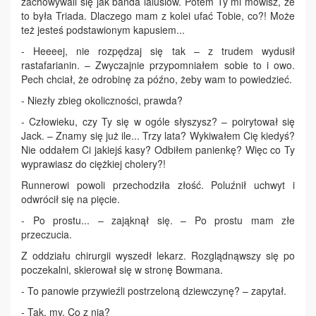
zachowywali się jak banda lalusiów. Potem Ty mi mówisz, że
to była Triada. Dlaczego mam z kolei ufać Tobie, co?! Może
też jesteś podstawionym kapusiem...
- Heeeej, nie rozpędzaj się tak – z trudem wydusił
rastafarianin. – Zwyczajnie przypomniałem sobie to i owo.
Pech chciał, że odrobinę za późno, żeby wam to powiedzieć.
- Niezły zbieg okoliczności, prawda?
- Człowieku, czy Ty się w ogóle słyszysz? – poirytował się
Jack. – Znamy się już ile... Trzy lata? Wykiwałem Cię kiedyś?
Nie oddałem Ci jakiejś kasy? Odbiłem panienkę? Więc co Ty
wyprawiasz do ciężkiej cholery?!
Runnerowi powoli przechodziła złość. Poluźnił uchwyt i
odwrócił się na pięcie.
- Po prostu... – zająknął się. – Po prostu mam złe
przeczucia.
Z oddziału chirurgii wyszedł lekarz. Rozglądnąwszy się po
poczekalni, skierował się w stronę Bowmana.
- To panowie przywieźli postrzeloną dziewczynę? – zapytał.
- Tak, my. Co z nią?