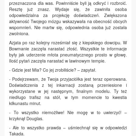
przeznaczona dla was. Powinniście byli ją odkryć i rozbroić.
Resztę już znasz. Wydaje się, że zawiniła osoba
odpowiedzialna za projekcję doświadczeń. Zwiększona
aktywność Twojego mózgu wskazywała na obecność obcych
wspomnień. Nie martw się, odpowiednia osoba już została
zwolniona.
Azjata po raz kolejny roześmiał się z kiepskiego dowcipu. W
Bowmanie zaczęła narastać złość. Wszystkie te informacje
były jak uderzenie młota pneumatycznego prosto w głowę.
Ilość pytań zaczęła narastać w lawinowym tempie.
- Gdzie jest Mia? Co jej zrobiliście? – zapytał.
- Podejrzewam, że Twoja przyjaciółka jest teraz operowana.
Doświadczenia z tej inkarnacji zostaną przeniesione i
wykorzystane w jej następnym, finalnym modelu. Ty też
niedługo trafisz na stół, w tym momencie to kwestia
kilkunastu minut.
- To wszystko niemożliwe! Nie mogę w to uwierzyć! –
krzyknął Douglas.
- Ale to wszystko prawda – uśmiechnął się w odpowiedzi
Takada.