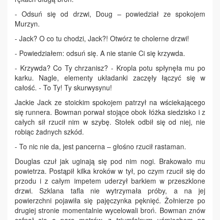
- Odsuń się od drzwi, Doug – powiedział ze spokojem
Murzyn.
- Jack? O co tu chodzi, Jack?! Otwórz te cholerne drzwi!
- Powiedziałem: odsuń się. A nie stanie Ci się krzywda.
- Krzywda? Co Ty chrzanisz? - Kropla potu spłynęła mu po
karku. Nagle, elementy układanki zaczęły łączyć się w
całość. - To Ty! Ty skurwysynu!
Jackie Jack ze stoickim spokojem patrzył na wściekającego
się runnera. Bowman porwał stojące obok łóżka siedzisko i z
całych sił rzucił nim w szybę. Stołek odbił się od niej, nie
robiąc żadnych szkód.
- To nic nie da, jest pancerna – głośno rzucił rastaman.
Douglas czuł jak uginają się pod nim nogi. Brakowało mu
powietrza. Postąpił kilka kroków w tył, po czym rzucił się do
przodu i z całym impetem uderzył barkiem w przeszklone
drzwi. Szklana tafla nie wytrzymała próby, a na jej
powierzchni pojawiła się pajęczynka pęknięć. Żołnierze po
drugiej stronie momentalnie wycelowali broń. Bowman znów