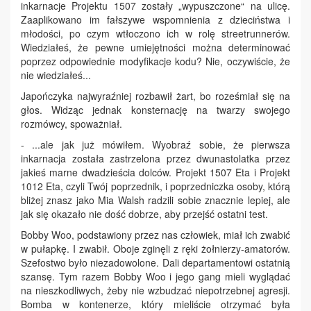
inkarnacje Projektu 1507 zostały „wypuszczone“ na ulicę.
Zaaplikowano im fałszywe wspomnienia z dzieciństwa i
młodości, po czym wtłoczono ich w rolę streetrunnerów.
Wiedziałeś, że pewne umiejętności można determinować
poprzez odpowiednie modyfikacje kodu? Nie, oczywiście, że
nie wiedziałeś...
Japończyka najwyraźniej rozbawił żart, bo roześmiał się na
głos. Widząc jednak konsternację na twarzy swojego
rozmówcy, spoważniał.
- ...ale jak już mówiłem. Wyobraź sobie, że pierwsza
inkarnacja została zastrzelona przez dwunastolatka przez
jakieś marne dwadzieścia dolców. Projekt 1507 Eta i Projekt
1012 Eta, czyli Twój poprzednik, i poprzedniczka osoby, którą
bliżej znasz jako Mia Walsh radzili sobie znacznie lepiej, ale
jak się okazało nie dość dobrze, aby przejść ostatni test.
Bobby Woo, podstawiony przez nas człowiek, miał ich zwabić
w pułapkę. I zwabił. Oboje zginęli z ręki żołnierzy-amatorów.
Szefostwo było niezadowolone. Dali departamentowi ostatnią
szansę. Tym razem Bobby Woo i jego gang mieli wyglądać
na nieszkodliwych, żeby nie wzbudzać niepotrzebnej agresji.
Bomba w kontenerze, który mieliście otrzymać była