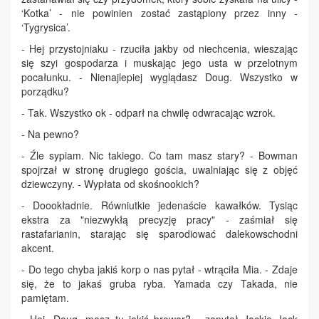
‘Kotka’ - nie powinien zostać zastąpiony przez inny -
‘Tygrysica’.
- Hej przystojniaku - rzuciła jakby od niechcenia, wieszając
się szyi gospodarza i muskając jego usta w przelotnym
pocałunku. - Nienajlepiej wyglądasz Doug. Wszystko w
porządku?
- Tak. Wszystko ok - odparł na chwilę odwracając wzrok.
- Na pewno?
- Źle sypiam. Nic takiego. Co tam masz stary? - Bowman
spojrzał w stronę drugiego gościa, uwalniając się z objęć
dziewczyny. - Wypłata od skośnookich?
- Doookładnie. Równiutkie jedenaście kawałków. Tysiąc
ekstra za "niezwykłą precyzję pracy" - zaśmiał się
rastafarianin, starając się sparodiować dalekowschodni
akcent.
- Do tego chyba jakiś korp o nas pytał - wtrąciła Mia. - Zdaje
się, że to jakaś gruba ryba. Yamada czy Takada, nie
pamiętam.