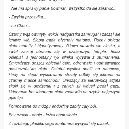
- Nie ma sprawy panie Bowman, wszystko da się załatwić...
- Zwykła przesyłka...
- Lu Chen...
Czarny wąż owinięty wokół nadgarstka zamrugał i zaczął się
leniwie wić. Ślepia gada błysnęły matowo. Ruchy obłego
ciała mamiły i hipnotyzowały. Głowa stawała się ciężka, a
świat zaczął obracać się w szaleńczym tempie. Blask
oślepiał, a jednostajny ryk silnika wyrywał z otumanienia.
Śmierdzący deszcz oblepiał całe, odrętwiałe i odmawiające
posłuszeństwa ciało. Ostatni wysiłek spalił na panewce,
kiedy na ślepo wycelowane strzały odbiły się iskrami na
czarnej masce samochodu. Siedzący za kierownicą azjata
skulił się w siedzeniu i z całych sił wdusił pedał gazu.
Uderzenie bezwładnego ciała zostawiło na szybie pajęczynę
pęknięć.
Pompowane do mózgu endorfiny zabiły cały ból.
Bez czucia - oboje - leżeli obok siebie.
Z rozbitego plastikowego kontenera wysypał się piasek.