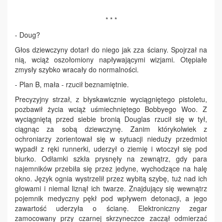
* * *
- Doug?
Głos dziewczyny dotarł do niego jak zza ściany. Spojrzał na
nią, wciąż oszołomiony napływającymi wizjami. Otępiałe
zmysły szybko wracały do normalności.
- Plan B, mała - rzucił beznamiętnie.
Precyzyjny strzał, z błyskawicznie wyciągniętego pistoletu,
pozbawił życia wciąż uśmiechniętego Bobbyego Woo. Z
wyciągniętą przed siebie bronią Douglas rzucił się w tył,
ciągnąc za sobą dziewczynę. Zanim którykolwiek z
ochroniarzy zorientował się w sytuacji nieduży przedmiot
wypadł z ręki runnerki, uderzył o ziemię i wtoczył się pod
biurko. Odłamki szkła prysnęły na zewnątrz, gdy para
najemników przebiła się przez jedyne, wychodzące na halę
okno. Język ognia wystrzelił przez wybitą szybę, tuż nad ich
głowami i niemal liznął ich twarze. Znajdujący się wewnątrz
pojemnik medyczny pękł pod wpływem detonacji, a jego
zawartość uderzyła o ścianę. Elektroniczny zegar
zamocowany przy czarnej skrzyneczce zaczął odmierzać