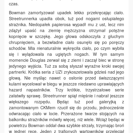
czas.
Bowman zamortyzował upadek lekko przekręcając ciało.
Streetrunnerka upadła obok, tuż pod nogami osłupiałego
strażnika. Niedopałek papierosa wypadł mu z ust, lecz nim
zdążył upaść na ziemię mężczyzna otrzymał potężne
kopnięcie w szczękę. Jego głowa odskoczyła z głuchym
chrupnięciem, a bezwładne ciało osunęło się po poręczy
schodów. Mia nienaturalnie wykręciła ciało, po czym wybiła
się i wylądowała na ugiętych nogach. W tym samym
momencie Douglas zerwał się z ziemi i zaczął biec w stronę
jedynego wyjścia. Tuż za sobą słyszał wyraźne kroki swojej
partnerki. Krótka seria z UZI zrykoszetowała gdzieś nad jego
głową. Nie myśląc nawet o osłonie przed świszczącymi
kulami wycelował w biegu w jeszcze niedawno uprawiających
hazard napastników. Trzy krótkie, trzystrzałowe serie
załatwiły sprawę. Streetrunner spiął mięśnie i nabrał jeszcze
większego rozpędu. Będąc tuż pod galeryjką z
zamontowanym CKMem rzucił się do przodu, jednocześnie
odwracając ciało w locie. Przerażone twarze stojących na
balkoniku strażników mówiły więcej, niż wiele. Wciąż będąc w
powietrzu Bowman oddał dwa szybkie strzały, trzymając broń
w jednej ręce. Jeden z trafionych wartowników przeleciał