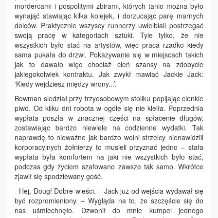
mordercami i pospolitymi zbirami, których tanio można było
wynająć stawiając kilka kolejek, i dorzucając parę marnych
dolców. Praktycznie wszyscy runnerzy uwielbiali postrzegać
swoją pracę w kategoriach sztuki. Tyle tylko, że nie
wszystkich było stać na artystów, więc praca rzadko kiedy
sama pukała do drzwi. Pokazywanie się w miejscach takich
jak to dawało więc chociaż cień szansy na zdobycie
jakiegokolwiek kontraktu. Jak zwykł mawiać Jackie Jack:
‘Kiedy wejdziesz między wrony...’.
Bowman siedział przy trzyosobowym stoliku popijając cienkie
piwo. Od kilku dni robota w ogóle się nie kleiła. Poprzednia
wypłata poszła w znacznej części na spłacenie długów,
zostawiając bardzo niewiele na codzienne wydatki. Tak
naprawdę to nieważne jak bardzo wolni strzelcy nienawidzili
korporacyjnych żołnierzy to musieli przyznać jedno – stała
wypłata była komfortem na jaki nie wszystkich było stać,
podczas gdy życiem szafowano zawsze tak samo. Wkrótce
zjawił się spodziewany gość.
- Hej, Doug! Dobre wieści. – Jack już od wejścia wydawał się
być rozpromieniony. – Wygląda na to, że szczęście się do
nas uśmiechnęło. Dzwonił do mnie kumpel jednego