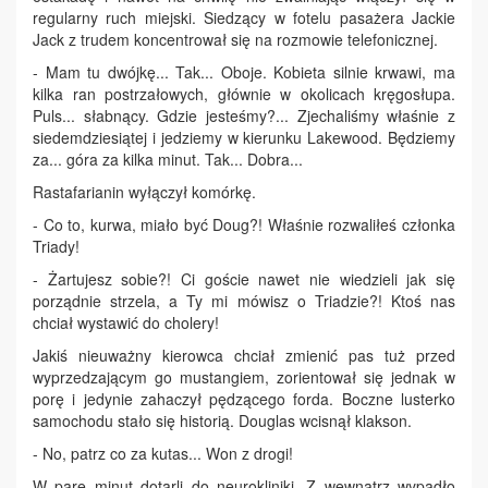
regularny ruch miejski. Siedzący w fotelu pasażera Jackie
Jack z trudem koncentrował się na rozmowie telefonicznej.
- Mam tu dwójkę... Tak... Oboje. Kobieta silnie krwawi, ma
kilka ran postrzałowych, głównie w okolicach kręgosłupa.
Puls... słabnący. Gdzie jesteśmy?... Zjechaliśmy właśnie z
siedemdziesiątej i jedziemy w kierunku Lakewood. Będziemy
za... góra za kilka minut. Tak... Dobra...
Rastafarianin wyłączył komórkę.
- Co to, kurwa, miało być Doug?! Właśnie rozwaliłeś członka
Triady!
- Żartujesz sobie?! Ci goście nawet nie wiedzieli jak się
porządnie strzela, a Ty mi mówisz o Triadzie?! Ktoś nas
chciał wystawić do cholery!
Jakiś nieuważny kierowca chciał zmienić pas tuż przed
wyprzedzającym go mustangiem, zorientował się jednak w
porę i jedynie zahaczył pędzącego forda. Boczne lusterko
samochodu stało się historią. Douglas wcisnął klakson.
- No, patrz co za kutas... Won z drogi!
W parę minut dotarli do neurokliniki. Z wewnątrz wypadło