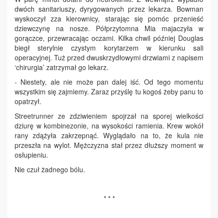
dwóch sanitariuszy, dyrygowanych przez lekarza. Bowman
wyskoczył zza kierownicy, starając się pomóc przenieść
dziewczynę na nosze. Półprzytomna Mia majaczyła w
gorączce, przewracając oczami. Kilka chwil później Douglas
biegł sterylnie czystym korytarzem w kierunku sali
operacyjnej. Tuż przed dwuskrzydłowymi drzwiami z napisem
‘chirurgia’ zatrzymał go lekarz.
- Niestety, ale nie może pan dalej iść. Od tego momentu
wszystkim się zajmiemy. Zaraz przyślę tu kogoś żeby panu to
opatrzył.
Streetrunner ze zdziwieniem spojrzał na sporej wielkości
dziurę w kombinezonie, na wysokości ramienia. Krew wokół
rany zdążyła zakrzepnąć. Wyglądało na to, że kula nie
przeszła na wylot. Mężczyzna stał przez dłuższy moment w
osłupieniu.
Nie czuł żadnego bólu.
* * *