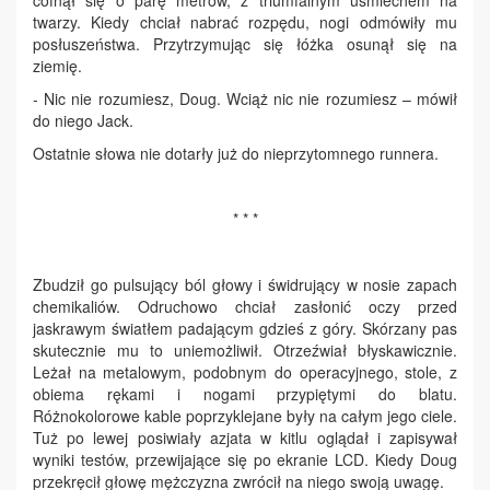
cofnął się o parę metrów, z triumfalnym uśmiechem na
twarzy. Kiedy chciał nabrać rozpędu, nogi odmówiły mu
posłuszeństwa. Przytrzymując się łóżka osunął się na
ziemię.
- Nic nie rozumiesz, Doug. Wciąż nic nie rozumiesz – mówił
do niego Jack.
Ostatnie słowa nie dotarły już do nieprzytomnego runnera.
* * *
Zbudził go pulsujący ból głowy i świdrujący w nosie zapach
chemikaliów. Odruchowo chciał zasłonić oczy przed
jaskrawym światłem padającym gdzieś z góry. Skórzany pas
skutecznie mu to uniemożliwił. Otrzeźwiał błyskawicznie.
Leżał na metalowym, podobnym do operacyjnego, stole, z
obiema rękami i nogami przypiętymi do blatu.
Różnokolorowe kable poprzyklejane były na całym jego ciele.
Tuż po lewej posiwiały azjata w kitlu oglądał i zapisywał
wyniki testów, przewijające się po ekranie LCD. Kiedy Doug
przekręcił głowę mężczyzna zwrócił na niego swoją uwagę.