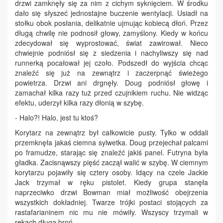
drzwi zamknęły się za nim z cichym syknięciem. W środku
dało się słyszeć jednostajne buczenie wentylacji. Usiadł na
stołku obok posłania, delikatnie ujmując kobiecą dłoń. Przez
długą chwilę nie podnosił głowy, zamyślony. Kiedy w końcu
zdecydował się wyprostować, świat zawirował. Nieco
chwiejnie podniósł się z siedzenia i nachyliwszy się nad
runnerką pocałował jej czoło. Podszedł do wyjścia chcąc
znaleźć się już na zewnątrz i zaczerpnąć świeżego
powietrza. Drzwi ani drgnęły. Doug podniósł głowę i
zamachał kilka razy tuż przed czujnikiem ruchu. Nie widząc
efektu, uderzył kilka razy dłonią w szybę.
- Halo?! Halo, jest tu ktoś?
Korytarz na zewnątrz był całkowicie pusty. Tylko w oddali
przemknęła jakaś ciemna sylwetka. Doug przejechał palcami
po framudze, starając się znaleźć jakiś panel. Futryna była
gładka. Zacisnąwszy pięść zaczął walić w szybę. W ciemnym
korytarzu pojawiły się cztery osoby. Idący na czele Jackie
Jack trzymał w ręku pistolet. Kiedy grupa stanęła
naprzeciwko drzwi Bowman miał możliwość obejrzenia
wszystkich dokładniej. Twarze trójki postaci stojących za
rastafarianinem nic mu nie mówiły. Wszyscy trzymali w
rękach długą broń.