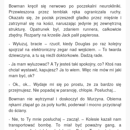
Bowman kręcił się nerwowo po poczekalni neurokliniki.
Przewieszona przez temblak ręka ograniczała ruchy.
Okazało się, że pocisk przeszedł gładko przez mięśnie i
zatrzymał się na kości, naruszając jedynie jej zewnętrzną
strukturę. Opatrunek był, zdaniem runnera, całkowicie
zbędny. Rozparty na krześle Jack palił papierosa.
- Wyluzuj, bracie – rzucił, kiedy Douglas po raz kolejny
spojrzał na elektroniczny zegar nad wejściem. – To twarda
dziewczyna, a tu są nieźli doktorkowie. Dadzą rade.
- Ja mam wyluzować? A Ty jesteś taki spokojny, co? Ktoś nas
chciał wystawić, kapujesz? Ja to wiem. Więc nie mów mi jaki
mam być, ok?
- Ok., ok... Wydaje mi się po prostu, że za bardzo się
przejmujesz. Nie popadaj w paranoję, chłopie. Posłuchaj...
Bowman nie wytrzymał i doskoczył do Murzyna. Obiema
rękami złapał go za poły kurtki, poderwał i mocno przycisnął
do ściany.
- Nie, to Ty mnie posłuchaj – zaczął. – Kolesie kazali nam
transportować bombę. To miał być poważny gang, a