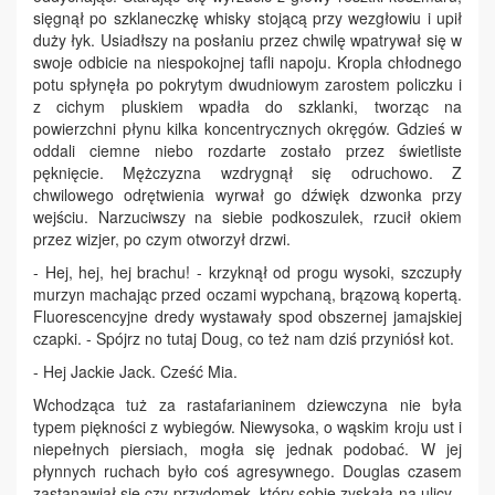
sięgnął po szklaneczkę whisky stojącą przy wezgłowiu i upił
duży łyk. Usiadłszy na posłaniu przez chwilę wpatrywał się w
swoje odbicie na niespokojnej tafli napoju. Kropla chłodnego
potu spłynęła po pokrytym dwudniowym zarostem policzku i
z cichym pluskiem wpadła do szklanki, tworząc na
powierzchni płynu kilka koncentrycznych okręgów. Gdzieś w
oddali ciemne niebo rozdarte zostało przez świetliste
pęknięcie. Mężczyzna wzdrygnął się odruchowo. Z
chwilowego odrętwienia wyrwał go dźwięk dzwonka przy
wejściu. Narzuciwszy na siebie podkoszulek, rzucił okiem
przez wizjer, po czym otworzył drzwi.
- Hej, hej, hej brachu! - krzyknął od progu wysoki, szczupły
murzyn machając przed oczami wypchaną, brązową kopertą.
Fluorescencyjne dredy wystawały spod obszernej jamajskiej
czapki. - Spójrz no tutaj Doug, co też nam dziś przyniósł kot.
- Hej Jackie Jack. Cześć Mia.
Wchodząca tuż za rastafarianinem dziewczyna nie była
typem piękności z wybiegów. Niewysoka, o wąskim kroju ust i
niepełnych piersiach, mogła się jednak podobać. W jej
płynnych ruchach było coś agresywnego. Douglas czasem
zastanawiał się czy przydomek, który sobie zyskała na ulicy -