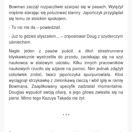
Bowman zaczął rozpaczliwie szarpać się w pasach. Wytężył
mięśnie starając się poluzować klamry. Japończyk przyglądał
się temu ze stoickim spokojem.
- To nic nie da – powiedział.
- Już to gdzieś słyszałem... – zripostował Doug z szyderczym
uśmiechem.
Nagle jeden z pasów puścił, a dłoń streetrunnera
błyskawicznie wystrzeliła do przodu, zaciskając się na szyi
naukowca w stalowym uścisku. Kilku innych pracowników
naukowych rzuciło się azjacie na pomoc. Nim jednak zdążyli
cokolwiek zrobić, twarz japończyka spurpurowiała. Ktoś
wyciągnął strzykawkę z zielonkawą cieczą i wbił igłę w ramię
Bowmana. Zaaplikowany specyfik zadziałał momentalnie.
Douglas wypuścił swoją ofiarę, a jego głowa zwiesiła się na
piersi. Mimo tego Kazuya Takada nie żył.
* * *