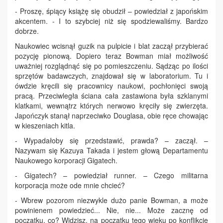
- Proszę, śpiący książę się obudził – powiedział z japońskim
akcentem. - I to szybciej niż się spodziewaliśmy. Bardzo
dobrze.
Naukowiec wcisnął guzik na pulpicie i blat zaczął przybierać
pozycję pionową. Dopiero teraz Bowman miał możliwość
uważniej rozglądnąć się po pomieszczeniu. Sądząc po ilości
sprzętów badawczych, znajdował się w laboratorium. Tu i
ówdzie kręcili się pracownicy naukowi, pochłonięci swoją
pracą. Przeciwległa ściana cała zastawiona była szklanymi
klatkami, wewnątrz których nerwowo kręciły się zwierzęta.
Japończyk stanął naprzeciwko Douglasa, obie ręce chowając
w kieszeniach kitla.
- Wypadałoby się przedstawić, prawda? – zaczął. –
Nazywam się Kazuya Takada i jestem głową Departamentu
Naukowego korporacji Gigatech.
- Gigatech? – powiedział runner. – Czego militarna
korporacja może ode mnie chcieć?
- Wbrew pozorom niezwykle dużo panie Bowman, a może
powinienem powiedzieć... Nie, nie... Może zacznę od
początku, co? Widzisz, na poczatku tego wieku po konflikcie