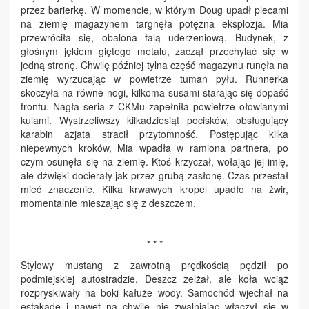
przez barierkę. W momencie, w którym Doug upadł plecami
na ziemię magazynem targnęła potężna eksplozja. Mia
przewróciła się, obalona falą uderzeniową. Budynek, z
głośnym jękiem giętego metalu, zaczął przechylać się w
jedną stronę. Chwilę później tylna część magazynu runęła na
ziemię wyrzucając w powietrze tuman pyłu. Runnerka
skoczyła na równe nogi, kilkoma susami starając się dopaść
frontu. Nagła seria z CKMu zapełniła powietrze ołowianymi
kulami. Wystrzeliwszy kilkadziesiąt pocisków, obsługujący
karabin azjata stracił przytomność. Postępując kilka
niepewnych kroków, Mia wpadła w ramiona partnera, po
czym osunęła się na ziemię. Ktoś krzyczał, wołając jej imię,
ale dźwięki docierały jak przez grubą zasłonę. Czas przestał
mieć znaczenie. Kilka krwawych kropel upadło na żwir,
momentalnie mieszając się z deszczem.
* * *
Stylowy mustang z zawrotną prędkością pędził po
podmiejskiej autostradzie. Deszcz zelżał, ale koła wciąż
rozpryskiwały na boki kałuże wody. Samochód wjechał na
estakadę i nawet na chwilę nie zwalniając włączył się w