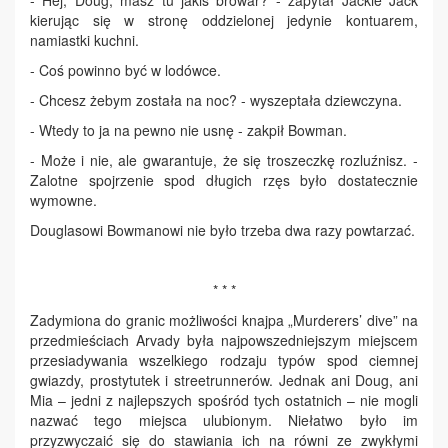
- Hej, Doug, masz tu jakiś browar? - zapytał Jackie Jack
kierując się w stronę oddzielonej jedynie kontuarem,
namiastki kuchni.
- Coś powinno być w lodówce.
- Chcesz żebym została na noc? - wyszeptała dziewczyna.
- Wtedy to ja na pewno nie usnę - zakpił Bowman.
- Może i nie, ale gwarantuje, że się troszeczkę rozluźnisz. -
Zalotne spojrzenie spod długich rzęs było dostatecznie
wymowne.
Douglasowi Bowmanowi nie było trzeba dwa razy powtarzać.
* * *
Zadymiona do granic możliwości knajpa „Murderers’ dive” na
przedmieściach Arvady była najpowszedniejszym miejscem
przesiadywania wszelkiego rodzaju typów spod ciemnej
gwiazdy, prostytutek i streetrunnerów. Jednak ani Doug, ani
Mia – jedni z najlepszych spośród tych ostatnich – nie mogli
nazwać tego miejsca ulubionym. Niełatwo było im
przyzwyczaić się do stawiania ich na równi ze zwykłymi