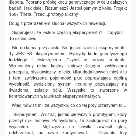
ślepota. Pobrano próbkę kodu genetycznego w celu dalszych
badań. I tak dalej. Rozumiesz? Jesteś ósmym z kolei. Projekt
1507 Theta. Trzeci „prototyp uliczny”.
Doug z przerażeniem słuchał wszystkich rewelacji.
- Sugerujesz, że jestem częścią eksperymentu? – zapytał. –
To szaleństwo!
- Nie do końca przyjacielu. Nie jesteś częścią eksperymentu.
Ty JESTEŚ eksperymentem. Hybrydą kodu genetycznego
ludzkiego i zwierzęcego. Czymś w rodzaju mutanta.
Wzmocniony układ kostny, stalowe ścięgna, zwiększona
percepcja, błyskawiczny refleks, kilka dodatkowych mięśni tu
i tam, zwiększona pojemność płuc poprawiająca ogólną
wydolność, wydzielony system neuralny pozwalający na
świadomą izolację bólu. Wszystko to stworzone w
kontrolowanych warunkach eksperymentalnych.
- Więc mówisz mi, że wszystko, co do tej pory przeżyłem to...
- Eksperyment. Widzisz, jesteś pierwszym prototypem, który
przeżył cykl testowy. Pomyślałem, że zasługujesz na parę
wyjaśnień. – Mężczyzna na chwilę zawiesił głos,
odchrząknął, po czym kontynuował. – Ostatnie trzy