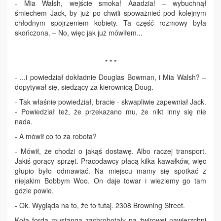
- Mia Walsh, wejście smoka! Aaadzia! – wybuchnął
śmiechem Jack, by już po chwili spoważnieć pod kolejnym
chłodnym spojrzeniem kobiety. Ta część rozmowy była
skończona. – No, więc jak już mówiłem...
* * *
- ...i powiedział dokładnie Douglas Bowman, i Mia Walsh? –
dopytywał się, siedzący za kierownicą Doug.
- Tak właśnie powiedział, bracie - skwapliwie zapewniał Jack.
- Powiedział też, że przekazano mu, że nikt inny się nie
nada.
- A mówił co to za robota?
- Mówił, że chodzi o jakąś dostawę. Albo raczej transport.
Jakiś gorący sprzęt. Pracodawcy płacą kilka kawałków, więc
głupio było odmawiać. Na miejscu mamy się spotkać z
niejakim Bobbym Woo. On daje towar i wieziemy go tam
gdzie powie.
- Ok. Wygląda na to, że to tutaj. 2308 Browning Street.
Koła forda mustanga zachrobotały na żwirowej nawierzchni