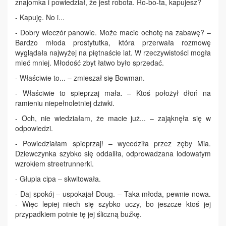
znajomka i powiedział, że jest robota. Ro-bo-ta, kapujesz?
- Kapuję. No i...
- Dobry wieczór panowie. Może macie ochotę na zabawę? –
Bardzo młoda prostytutka, która przerwała rozmowę
wyglądała najwyżej na piętnaście lat. W rzeczywistości mogła
mieć mniej. Młodość zbyt łatwo było sprzedać.
- Właściwie to... – zmieszał się Bowman.
- Właściwie to spieprzaj mała. – Ktoś położył dłoń na
ramieniu niepełnoletniej dziwki.
- Och, nie wiedziałam, że macie już... – zająknęła się w
odpowiedzi.
- Powiedziałam spieprzaj! – wycedziła przez zęby Mia.
Dziewczynka szybko się oddaliła, odprowadzana lodowatym
wzrokiem streetrunnerki.
- Głupia cipa – skwitowała.
- Daj spokój – uspokajał Doug. – Taka młoda, pewnie nowa.
- Więc lepiej niech się szybko uczy, bo jeszcze ktoś jej
przypadkiem potnie tę jej śliczną buźkę.