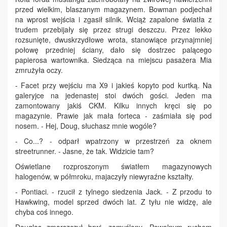
przed wielkim, blaszanym magazynem. Bowman podjechał
na wprost wejścia i zgasił silnik. Wciąż zapalone światła z
trudem przebijały się przez strugi deszczu. Przez lekko
rozsunięte, dwuskrzydłowe wrota, stanowiące przynajmniej
połowę przedniej ściany, dało się dostrzec palącego
papierosa wartownika. Siedząca na miejscu pasażera Mia
zmrużyła oczy.
- Facet przy wejściu ma X9 i jakieś kopyto pod kurtką. Na
galeryjce na jedenastej stoi dwóch gości. Jeden ma
zamontowany jakiś CKM. Kilku innych kręci się po
magazynie. Prawie jak mała forteca - zaśmiała się pod
nosem. - Hej, Doug, słuchasz mnie wogóle?
- Co...? - odparł wpatrzony w przestrzeń za oknem
streetrunner. - Jasne, że tak. Widzicie tam?
Oświetlane rozproszonym światłem magazynowych
halogenów, w półmroku, majaczyły niewyraźne kształty.
- Pontiaci. - rzucił z tylnego siedzenia Jack. - Z przodu to
Hawkwing, model sprzed dwóch lat. Z tyłu nie widzę, ale
chyba coś innego.