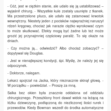
- Cóż, jest w ciężkim stanie, ale udało się ją ustabilizować –
wyjaśnił chirurg. - Wszystkie kule zostały usunięte z tkanek.
Ma przestrzelone płuco, ale udało się zatamować krwotok
wewnętrzny. Niestety jeden z pocisków najwyraźniej naruszył
rdzeń kręgowy, chociaż jak narazie ciężko wyrokować czym
to może skutkować. Efekty mogą być żadne lub też może
grozić jej przynajmniej częściowy paraliż. To się okaże na
dniach.
- Czy można ją... odwiedzić? Albo chociaż zobaczyć? –
dopytywał się Douglas.
- Jest w nienajlepszej kondycji, śpi. Myślę, że należy jej się
odpoczynek.
- Doktorze, nalegam.
Lekarz spojrzał na Jacka, który nieznacznie skinął głową. -
W porządku – powiedział. – Proszę za mną.
Salka bez okien była znacznie oddalona od oddziału
chirurgicznego. Przeszklony front dawał widok na leżącą na
łóżku dziewczynę, podłączoną do niezliczonej ilości rurek i
przewodów. Kiedy Bowman wszedł do środka automatyczne