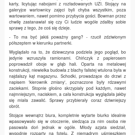
karty, licytując nabojami z rozładowanych UZI. Stojący na
galeryjce wartownicy zajęci byli chyba wszystkim, poza
wartowaniem, nawet pomimo przybycia gości. Bowman przez
chwilę zastanawiał się czy Ci ludzie wogóle zdaliby sobie
sprawę z tego, że coś się dzieje.
- To ma być jakiś poważny gang? - rzucił zdziwionym
półszeptem w kierunku partnerki.
Wyglądało na to, że dziewczyna podziela jego pogląd, bo
jedynie wzruszyła ramionami. Chińczyk z papierosem
poprowadził oboje w głąb hali. Oparta na metalowej
konstrukcji, niewielka budowla z blachy falistej wtulona była w
najdalszy kąt magazynu. Schodki, prowadzące do drzwi z
napisem 'kierownik zmiany', poznaczone były rdzawymi
zaciekami. Stopnie głośno skrzypiały pod każdym, nawet
najmniejszym, naciskiem, a cała konstrukcja wyglądała jakby
się miała zawalić. Sprawy przybierały coraz dziwniejszy
obrót.
Stojące wewnątrz biura, kompletnie wytarte biurko idealnie
wpasowywało się w otoczenie, siedząca za nim osoba nie
pasowała doń jednak w ogóle. Młody azjata siedział,
wygodnie rozparty na fotelu. Z niemądrym uśmieszkiem