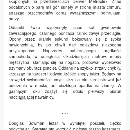
skupionych na przedmieściach Denver Metroplex. Znad
oddalonych o parę mil gór sunęły w stronę miasta chmury,
strasząc przechodniów coraz wyraźniejszymi pomrukami
burzy.
Odłamki żwiru wyprysnęły spod kół gwałtownie
zawracającego, czarnego pontiaca. Silnik zawył przeciągle.
Opony przez ułamki sekund boksowały się z sypką
nawierzchnią, by po chwili dać pojazdowi niezbędną
przyczepność. Naprzeciw nabierającego prędkości
samochodu, w odległości kilkudziesięciu metrów, młody
mężczyzna, słaniając się na nogach, próbował wycelować
trzymany oburącz pistolet. Oddane na szybko strzały chybiły,
krzesząc na karoserii jedynie krótkie snopy iskier. Będący na
krawędzi świadomości umysł strzelca nie zarejestrował już
uderzenia w maskę, ani ciężkiego upadku na ziemię. W
gasnącym oku zdążył się odbić pierwszy piorun
nadciągającej nawałnicy.
* * *
Douglas Bowman leżał w wymiętej pościeli, ciężko
oddychając. Starając się wyrzucić z głowy resztki koszmaru,