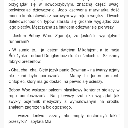
przyglądał się w nowoprzybyłym, znaczną część uwagi
poświęcając dziewczynie. Jego czerwona marynarka dość
mocno kontrastowała z surowym wystrojem wnętrza. Dwóch
dalekowschodnich typów starało się groźnie wyglądać zza
jego pleców. Mężczyzna za biurkiem odezwał się pierwszy.
- Jestem Bobby Woo. Zgaduje, że jesteście wynajętymi
runnerami?
- W sumie to... ja jestem świętym Mikołajem, a to moja
Śnieżynka - odparł Douglas bez cienia uśmiechu. - Szukamy
fabryki prezentów.
- Cha, cha, cha. Cięty język panie Bowman - na twarzy azjaty
nie znać było poruszenia. - Mamy tu jeden prezent.
Chłopiec, który ma go dostać, na pewno się ucieszy.
Bobby Woo wskazał palcem plastikowy kontener stojący w
rogu pomieszczenia. Na pierwszy rzut oka wyglądał jak
zwykły pojemnik medyczny z wymalowanym na środku
znakiem zagrożenia biologicznego.
- I wasze leniwe skrzaty nie mogły dostarczyć takiej
przesyłki? - spytała Mia.