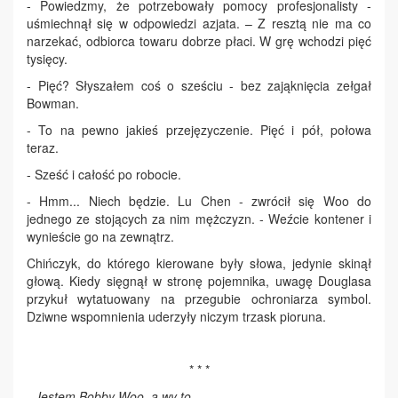
- Powiedzmy, że potrzebowały pomocy profesjonalisty -
uśmiechnął się w odpowiedzi azjata. – Z resztą nie ma co
narzekać, odbiorca towaru dobrze płaci. W grę wchodzi pięć
tysięcy.
- Pięć? Słyszałem coś o sześciu - bez zająknięcia zełgał
Bowman.
- To na pewno jakieś przejęzyczenie. Pięć i pół, połowa
teraz.
- Sześć i całość po robocie.
- Hmm... Niech będzie. Lu Chen - zwrócił się Woo do
jednego ze stojących za nim mężczyzn. - Weźcie kontener i
wynieście go na zewnątrz.
Chińczyk, do którego kierowane były słowa, jedynie skinął
głową. Kiedy sięgnął w stronę pojemnika, uwagę Douglasa
przykuł wytatuowany na przegubie ochroniarza symbol.
Dziwne wspomnienia uderzyły niczym trzask pioruna.
* * *
- Jestem Bobby Woo, a wy to...