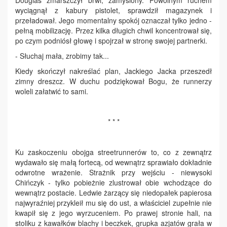
Douglas zmarszczył brwi, zamyślony. Powolnym ruchem
wyciągnął z kabury pistolet, sprawdził magazynek i
przeładował. Jego momentalny spokój oznaczał tylko jedno -
pełną mobilizację. Przez kilka długich chwil koncentrował się,
po czym podniósł głowę i spojrzał w stronę swojej partnerki.
- Słuchaj mała, zrobimy tak...
Kiedy skończył nakreślać plan, Jackiego Jacka przeszedł
zimny dreszcz. W duchu podziękował Bogu, że runnerzy
woleli załatwić to sami.
* * *
Ku zaskoczeniu obojga streetrunnerów to, co z zewnątrz
wydawało się małą fortecą, od wewnątrz sprawiało dokładnie
odwrotne wrażenie. Strażnik przy wejściu - niewysoki
Chińczyk - tylko pobieżnie zlustrował obie wchodzące do
wewnątrz postacie. Ledwie żarzący się niedopałek papierosa
najwyraźniej przykleił mu się do ust, a właściciel zupełnie nie
kwapił się z jego wyrzuceniem. Po prawej stronie hali, na
stoliku z kawałków blachy i beczkek, grupka azjatów grała w