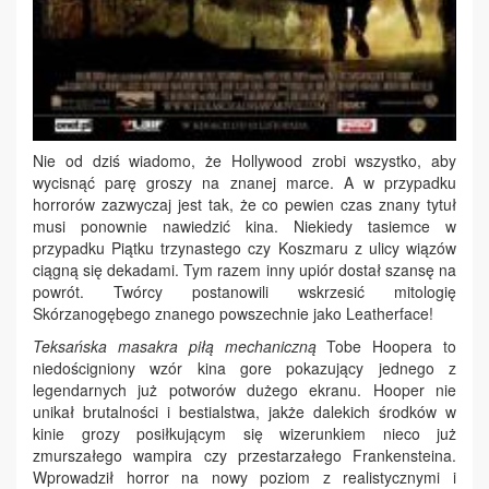
Nie od dziś wiadomo, że Hollywood zrobi wszystko, aby
wycisnąć parę groszy na znanej marce. A w przypadku
horrorów zazwyczaj jest tak, że co pewien czas znany tytuł
musi ponownie nawiedzić kina. Niekiedy tasiemce w
przypadku Piątku trzynastego czy Koszmaru z ulicy wiązów
ciągną się dekadami. Tym razem inny upiór dostał szansę na
powrót. Twórcy postanowili wskrzesić mitologię
Skórzanogębego znanego powszechnie jako Leatherface!
Teksańska masakra piłą mechaniczną
Tobe Hoopera to
niedościgniony wzór kina gore pokazujący jednego z
legendarnych już potworów dużego ekranu. Hooper nie
unikał brutalności i bestialstwa, jakże dalekich środków w
kinie grozy posiłkującym się wizerunkiem nieco już
zmurszałego wampira czy przestarzałego Frankensteina.
Wprowadził horror na nowy poziom z realistycznymi i