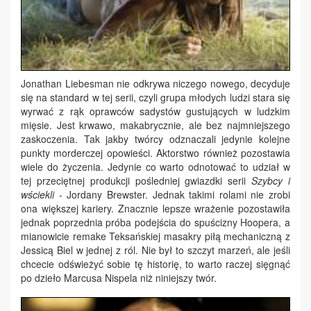
Jonathan Liebesman nie odkrywa niczego nowego, decyduje
się na standard w tej serii, czyli grupa młodych ludzi stara się
wyrwać z rąk oprawców sadystów gustujących w ludzkim
mięsie. Jest krwawo, makabrycznie, ale bez najmniejszego
zaskoczenia. Tak jakby twórcy odznaczali jedynie kolejne
punkty morderczej opowieści. Aktorstwo również pozostawia
wiele do życzenia. Jedynie co warto odnotować to udział w
tej przeciętnej produkcji pośledniej gwiazdki serii
Szybcy i
wściekli
- Jordany Brewster. Jednak takimi rolami nie zrobi
ona większej kariery. Znacznie lepsze wrażenie pozostawiła
jednak poprzednia próba podejścia do spuścizny Hoopera, a
mianowicie remake Teksańskiej masakry piłą mechaniczną z
Jessicą Biel w jednej z ról. Nie był to szczyt marzeń, ale jeśli
chcecie odświeżyć sobie tę historię, to warto raczej sięgnąć
po dzieło Marcusa Nispela niż niniejszy twór.