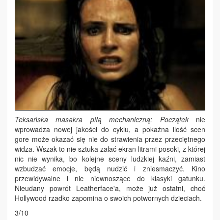
Teksańska masakra piłą mechaniczną: Początek
nie
wprowadza nowej jakości do cyklu, a pokaźna ilość scen
gore może okazać się nie do strawienia przez przeciętnego
widza. Wszak to nie sztuka zalać ekran litrami posoki, z której
nic nie wynika, bo kolejne sceny ludzkiej kaźni, zamiast
wzbudzać emocje, będą nudzić i zniesmaczyć. Kino
przewidywalne i nic niewnoszące do klasyki gatunku.
Nieudany powrót Leatherface'a, może już ostatni, choć
Hollywood rzadko zapomina o swoich potwornych dzieciach.
3/10