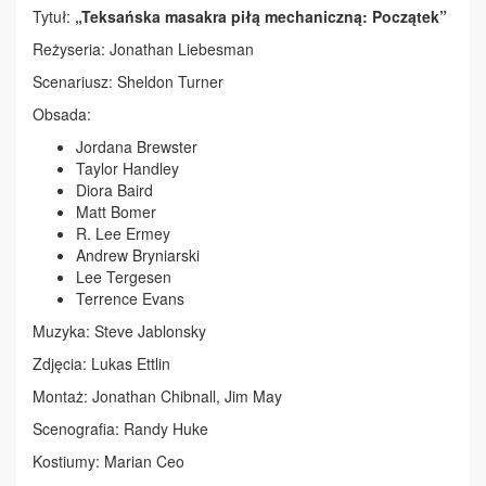
Tytuł:
„Teksańska masakra piłą mechaniczną: Początek”
Reżyseria: Jonathan Liebesman
Scenariusz: Sheldon Turner
Obsada:
Jordana Brewster
Taylor Handley
Diora Baird
Matt Bomer
R. Lee Ermey
Andrew Bryniarski
Lee Tergesen
Terrence Evans
Muzyka: Steve Jablonsky
Zdjęcia: Lukas Ettlin
Montaż: Jonathan Chibnall, Jim May
Scenografia: Randy Huke
Kostiumy: Marian Ceo