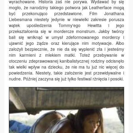
wyrachowane. Historia zaś nie porywa. Wydawać by się
mogło, że narodziny takiego potwora jak Leatherface mogą
być przekonująco przedstawione. Film Jonathana
Liebesmana niestety jedynie w niewielki zakresie porusza
wątek upośledzenia Tommy'ego Hewitta i jego
przekształcenia się w mordercze monstrum. Jakby twórcy
bali się wniknąć w umysł zdeformowanego mordercy i
ujawnić jego żądze oraz kierujące nim motywacje. Albo
założyli bezpiecznie, że nie da się wyplenić zła i jesteśmy
nim karmieni z mlekiem matki. Toteż przebywanie w
otoczeniu zdeprawowanej kanibalistycznej rodziny odcisnęło
tak wielki wpływ na dziecku, że nie ma tu już nic więcej do
powiedzenia. Niestety, takie założenie jest przewidywalne i
nudne. Później zaczyna się już tylko festiwal rżnięcia i posoki.