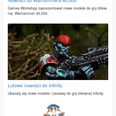
Ga­mes Work­shop za­pre­zen­to­wał no­we mo­de­le do gry bi­tew­
nej War­ham­mer 40,000.
Lutowe nowości do Infinity
Uka­za­ły się no­we mo­de­le i ze­sta­wy do gry bi­tew­nej In­fi­ni­ty.