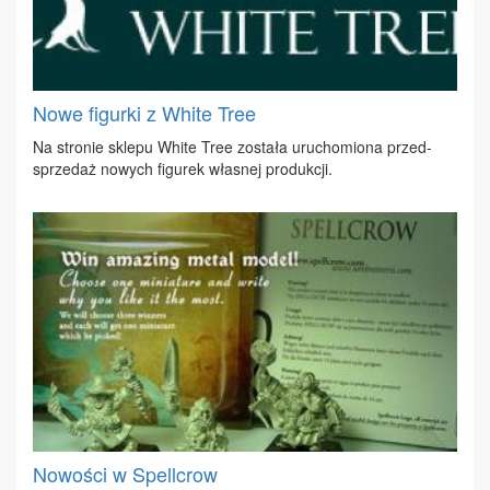
Nowe figurki z White Tree
Na stro­nie skle­pu Whi­te Tree zo­sta­ła uru­cho­mio­na przed­
sprze­daż no­wych fi­gu­rek wła­snej pro­duk­cji.
Nowości w Spellcrow