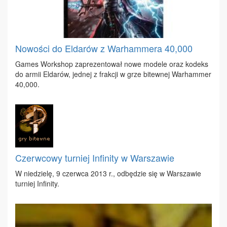
Nowości do Eldarów z Warhammera 40,000
Ga­mes Work­shop za­pre­zen­to­wał no­we mo­de­le oraz ko­deks
do ar­mii El­da­rów, jed­nej z frak­cji w grze bi­tew­nej War­ham­mer
40,000.
Czerwcowy turniej Infinity w Warszawie
W nie­dzie­lę, 9 czerw­ca 2013 r., od­bę­dzie się w War­sza­wie
tur­niej In­fi­ni­ty.