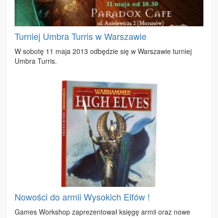
Turniej Umbra Turris w Warszawie
W so­bo­tę 11 ma­ja 2013 od­bę­dzie się w War­sza­wie tur­niej
Um­bra Tur­ris.
Nowości do armii Wysokich Elfów !
Ga­mes Work­shop za­pre­zen­to­wał księ­gę ar­mii oraz no­we