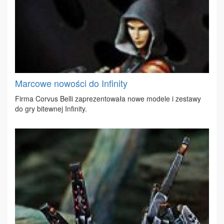
Marcowe nowości do Infinity
Fir­ma Co­rvus Bel­li za­pre­zen­to­wa­ła no­we mo­de­le i ze­sta­wy
do gry bi­tew­nej In­fi­ni­ty.