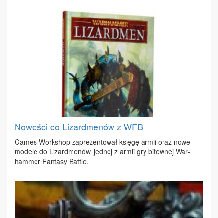
Nowości do Lizardmenów z WFB
Ga­mes Work­shop za­pre­zen­to­wał księ­gę ar­mii oraz no­we
mo­de­le do Li­zard­me­nów, jed­nej z ar­mii gry bi­tew­nej War­
ham­mer Fan­ta­sy Bat­tle.