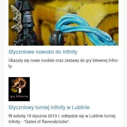
Styczniowe nowości do Infinity
Uka­za­ły się no­we mo­de­le oraz ze­sta­wy do gry bi­tew­nej In­fi­ni­
ty.
Styczniowy turniej Infinity w Lublinie
W so­bo­tę 19 stycz­nia 2013 r. od­bę­dzie się w Lu­bli­nie tur­niej
In­fi­ni­ty - "Ga­tes of Ra­vensbrücke".