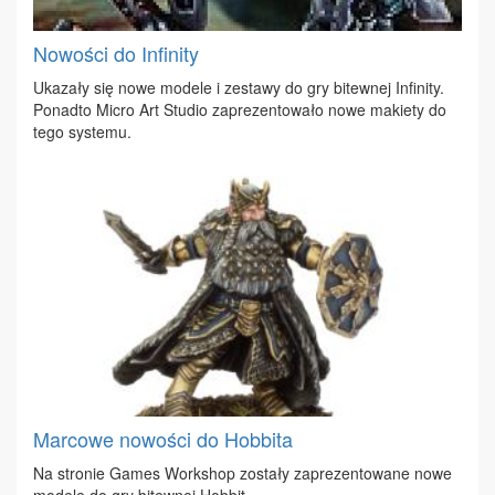
Nowości do Infinity
Uka­za­ły się no­we mo­de­le i ze­sta­wy do gry bi­tew­nej In­fi­ni­ty.
Po­nad­to Mi­cro Art Stu­dio za­pre­zen­to­wa­ło no­we ma­kie­ty do
te­go sys­te­mu.
Marcowe nowości do Hobbita
Na stro­nie Ga­mes Work­shop zo­sta­ły za­pre­zen­to­wa­ne no­we