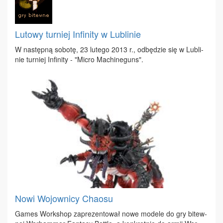
Lutowy turniej Infinity w Lublinie
W na­stęp­ną so­bo­tę, 23 lu­te­go 2013 r., od­bę­dzie się w Lu­bli­
nie tur­niej In­fi­ni­ty - "Mi­cro Ma­chi­ne­guns".
Nowi Wojownicy Chaosu
Ga­mes Work­shop za­pre­zen­to­wał no­we mo­de­le do gry bi­tew­