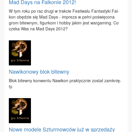
Mad Days na Falkonie 2012!
W tym ro­ku po raz dru­gi w trak­cie Fe­sti­wa­lu Fan­ta­sty­ki Fal­
kon obę­dzie się Mad Days - im­pre­za w peł­ni po­świę­co­na
grom bi­tew­nym, fi­gur­kom i hob­by ja­kim jest war­ga­ming. Co
cze­ka Was na Mad Days 2012?
Nawikonowy blok bitewny
Blok bi­tew­ny kon­wen­tu Na­wi­kon prak­tycz­nie zo­stał za­mknię­
ty.
Nowe modele Szturmowców już w sprzedaży