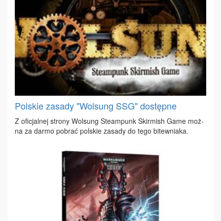
Polskie zasady "Wolsung SSG" dostępne
Z ofi­cjal­nej stro­ny Wol­sung Ste­am­punk Skir­mish Ga­me moż­
na za dar­mo po­brać pol­skie za­sa­dy do te­go bi­tew­nia­ka.