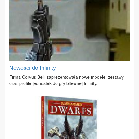
Nowości do Infinity
Fir­ma Co­rvus Bel­li za­pre­zen­to­wa­ła no­we mo­de­le, ze­sta­wy
oraz pro­fi­le jed­no­stek do gry bi­tew­nej In­fi­ni­ty.