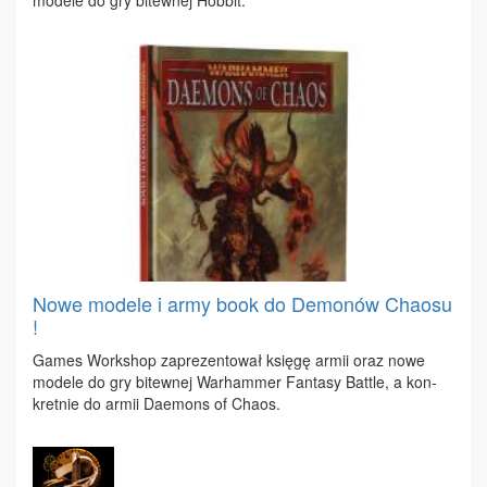
mo­de­le do gry bi­tew­nej Hob­bit.
Nowe modele i army book do Demonów Chaosu
!
Ga­mes Work­shop za­pre­zen­to­wał księ­gę ar­mii oraz no­we
mo­de­le do gry bi­tew­nej War­ham­mer Fan­ta­sy Bat­tle, a kon­
kret­nie do ar­mii Da­emons of Cha­os.