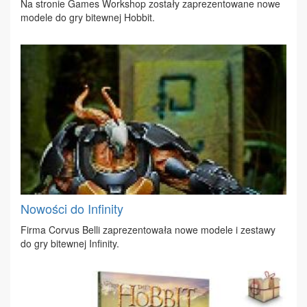
Na stro­nie Ga­mes Work­shop zo­sta­ły za­pre­zen­to­wa­ne no­we
mo­de­le do gry bi­tew­nej Hob­bit.
Nowości do Infinity
Fir­ma Co­rvus Bel­li za­pre­zen­to­wa­ła no­we mo­de­le i ze­sta­wy
do gry bi­tew­nej In­fi­ni­ty.