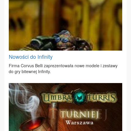
Nowości do Infinity
Fir­ma Co­rvus Bel­li za­pre­zen­to­wa­ła no­we mo­de­le i ze­sta­wy
do gry bi­tew­nej In­fi­ni­ty.