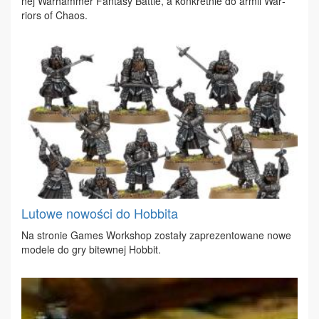
nej War­ham­mer Fan­ta­sy Bat­tle, a kon­kret­nie do ar­mii War­
riors of Cha­os.
Lutowe nowości do Hobbita
Na stro­nie Ga­mes Work­shop zo­sta­ły za­pre­zen­to­wa­ne no­we
mo­de­le do gry bi­tew­nej Hob­bit.