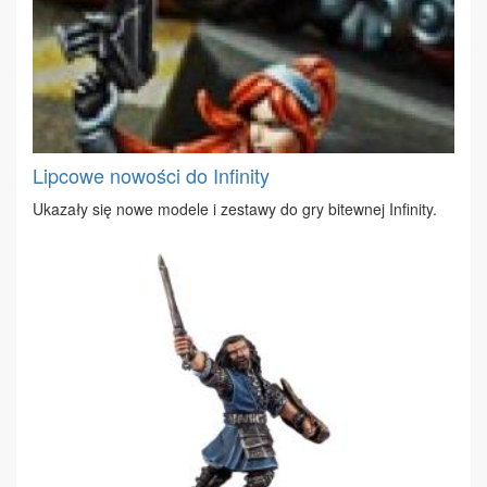
Lipcowe nowości do Infinity
Uka­za­ły się no­we mo­de­le i ze­sta­wy do gry bi­tew­nej In­fi­ni­ty.