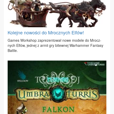
Kolejne nowości do Mrocznych Elfów!
Ga­mes Work­shop za­pre­zen­to­wał no­we mo­de­le do Mrocz­
nych El­fów, jed­nej z ar­mii gry bi­tew­nej War­ham­mer Fan­ta­sy
Bat­tle.