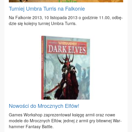
Turniej Umbra Turris na Falkonie
Na Fal­ko­nie 2013, 10 li­sto­pa­da 2013 o go­dzi­nie 11.00, od­bę­
dzie się ko­lej­ny tur­niej Um­bra Tur­ris.
Nowości do Mrocznych Elfów!
Ga­mes Work­shop za­pre­zen­to­wał księ­gę ar­mii oraz no­we
mo­de­le do Mrocz­nych El­fów, jed­nej z ar­mii gry bi­tew­nej War­
ham­mer Fan­ta­sy Bat­tle.