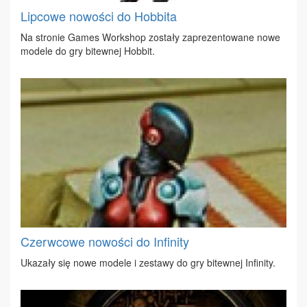
Lipcowe nowości do Hobbita
Na stro­nie Ga­mes Work­shop zo­sta­ły za­pre­zen­to­wa­ne no­we
mo­de­le do gry bi­tew­nej Hob­bit.
Czerwcowe nowości do Infinity
Uka­za­ły się no­we mo­de­le i ze­sta­wy do gry bi­tew­nej In­fi­ni­ty.