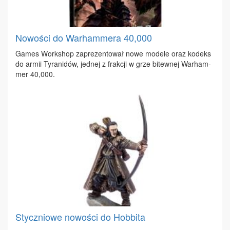
Nowości do Warhammera 40,000
Ga­mes Work­shop za­pre­zen­to­wał no­we mo­de­le oraz ko­deks
do ar­mii Ty­ra­ni­dów, jed­nej z frak­cji w grze bi­tew­nej War­ham­
mer 40,000.
Styczniowe nowości do Hobbita