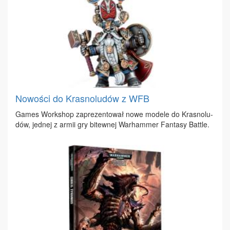
Nowości do Krasnoludów z WFB
Ga­mes Work­shop za­pre­zen­to­wał no­we mo­de­le do Kra­sno­lu­
dów, jed­nej z ar­mii gry bi­tew­nej War­ham­mer Fan­ta­sy Bat­tle.