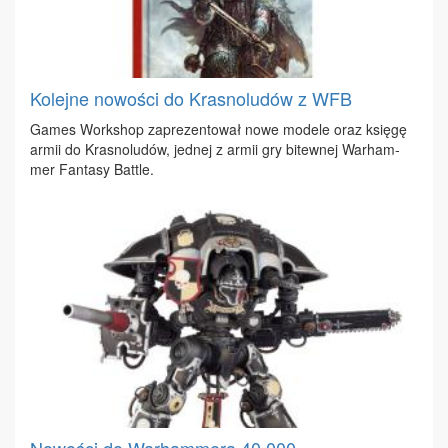
Kolejne nowości do Krasnoludów z WFB
Ga­mes Work­shop za­pre­zen­to­wał no­we mo­de­le oraz księ­gę
ar­mii do Kra­sno­lu­dów, jed­nej z ar­mii gry bi­tew­nej War­ham­
mer Fan­ta­sy Bat­tle.
Nowości do Warhammera 40,000