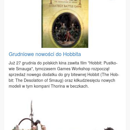
Grudniowe nowości do Hobbita
Już 27 grud­nia do pol­skich ki­na za­wi­ta film "Hob­bit: Pust­ko­
wie Smau­ga", tym­cza­sem Ga­mes Work­shop roz­po­czął
sprze­daż no­we­go do­dat­ku do gry bi­tew­nej Hob­bit (The Hob­
bit: The De­so­la­tion of Smaug) oraz kil­ku­dzie­się­ciu no­wych
mo­de­li w tym kom­pa­ni Tho­ri­na w becz­kach.