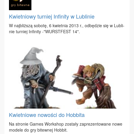
Kwietniowy turniej Infinity w Lublinie
W naj­bliż­szą so­bo­tę, 6 kwiet­nia 2013 r., od­bę­dzie się w Lu­bli­
nie tur­niej In­fi­ni­ty -"WUR­ST­FEST 14".
Kwietniowe nowości do Hobbita
Na stro­nie Ga­mes Work­shop zo­sta­ły za­pre­zen­to­wa­ne no­we
mo­de­le do gry bi­tew­nej Hob­bit.