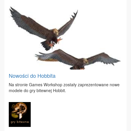
Nowości do Hobbita
Na stro­nie Ga­mes Work­shop zo­sta­ły za­pre­zen­to­wa­ne no­we
mo­de­le do gry bi­tew­nej Hob­bit.