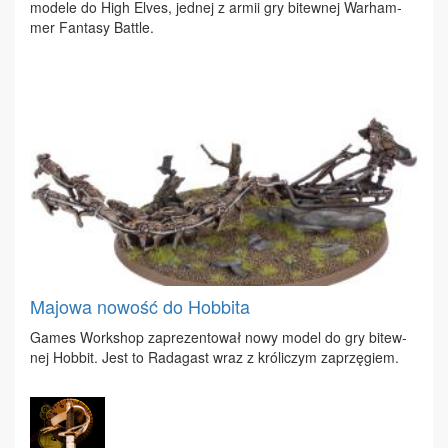
mo­de­le do High Elves, jed­nej z ar­mii gry bi­tew­nej War­ham­
mer Fan­ta­sy Bat­tle.
Majowa nowość do Hobbita
Ga­mes Work­shop za­pre­zen­to­wał no­wy mo­del do gry bi­tew­
nej Hob­bit. Jest to Ra­da­gast wraz z kró­li­czym za­przę­giem.