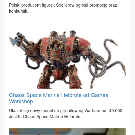
Pol­ski pro­du­cent fi­gu­rek Spel­l­crow ogło­sił pro­mo­cję oraz
kon­kur­sik.
Chaos Space Marine Helbrute od Games
Workshop
Uka­zał się no­wy mo­del do gry bi­tew­nej War­ham­mer 40.000.
Jest to Cha­os Spa­ce Ma­ri­ne Hel­bru­te.