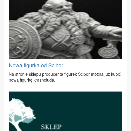
Nowa figurka od Scibor
Na stro­nie skle­pu pro­du­cen­ta fi­gu­rek Sci­bor moż­na już ku­pić
no­wą fi­gur­kę kra­sno­lu­da.