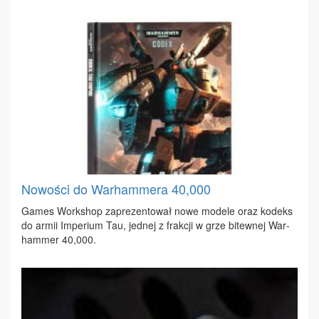
Nowości do Warhammera 40,000
Ga­mes Work­shop za­pre­zen­to­wał no­we mo­de­le oraz ko­deks
do ar­mii Im­pe­rium Tau, jed­nej z frak­cji w grze bi­tew­nej War­
ham­mer 40,000.