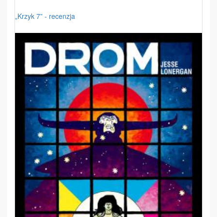
„Krzyk 7” - recenzja