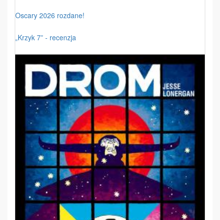
Oscary 2026 rozdane!
„Krzyk 7” - recenzja