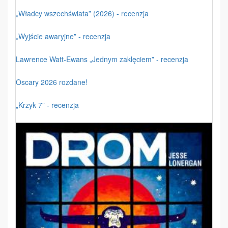
„Władcy wszechświata” (2026) - recenzja
„Wyjście awaryjne” - recenzja
Lawrence Watt-Ewans „Jednym zaklęciem” - recenzja
Oscary 2026 rozdane!
„Krzyk 7” - recenzja