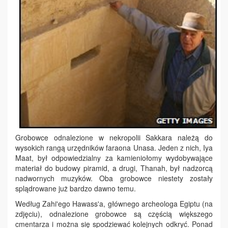
Grobowce odnalezione w nekropolii Sakkara należą do
wysokich rangą urzędników faraona Unasa. Jeden z nich, Iya
Maat, był odpowiedzialny za kamieniołomy wydobywające
materiał do budowy piramid, a drugi, Thanah, był nadzorcą
nadwornych muzyków. Oba grobowce niestety zostały
splądrowane już bardzo dawno temu.
Według Zahi'ego Hawass'a, głównego archeologa Egiptu (na
zdjęciu), odnalezione grobowce są częścią większego
cmentarza i można się spodziewać kolejnych odkryć. Ponad